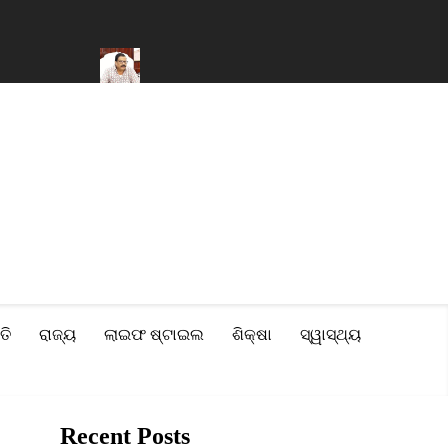
ଟି ସଂପତ୍ତି
ବନ୍ୟା ପ୍ରଭାବିତ ୨୨ଟି ଜିଲ୍ଲା ପାଇଁ ମୋଟ ୧୧୦ କୋଟି ଟଙ୍କାର 
ତି
ରାଜ୍ୟ
ଲାଇଫ ଷ୍ଟାଇଲ
ଶିକ୍ଷା
ସ୍ୱାସ୍ଥ୍ୟ
Recent Posts