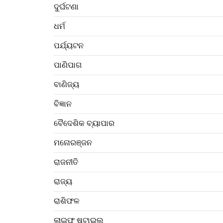
ଦୁର୍ଘଟଣା
ଧର୍ମ
ପର୍ଯ୍ୟଟନ
ପାଣିପାଗ
ବାଣିଜ୍ୟ
ବିଜ୍ଞାନ
ବୈଦେଶିକ ବ୍ୟାପାର
ମନୋରଞ୍ଜନ
ରାଜନୀତି
ରାଜ୍ୟ
ରାଶିଫଳ
ଲାଇଫ ଷ୍ଟାଇଲ