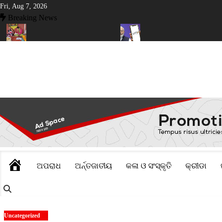
Skip
Fri, Aug 7, 2026
to
Breaking News
content
ାଙ୍ଗୀରରେ ନୂଆଁଖାଇ ଲଗ୍ନ ଧାର୍ଯ୍ୟ
ଡିଜିଟାଲ ପେମେଣ୍ଟ ଉପରେ ଶୁଳ୍କ ଲାଗୁ
HOME
ଅପରାଧ
ଅର୍ନ୍ତଜାତୀୟ
କଳା ଓ ସଂସ୍କୃତି
କ୍ରୀଡା
Uncategorized