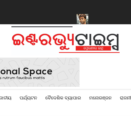
 କରିବାକୁ ସରକାରଙ୍କୁ ମିଳିଲା କ୍ଷମତା
ନିଲାମ ହେବ ରାଜପାଲ ଯାଦବଙ୍କ ଦୁଇ
ଜାତୀୟ
ପର୍ଯ୍ୟଟନ
ବୈଦେଶିକ ବ୍ୟାପାର
ମନୋରଞ୍ଜନ
ରାଜନୀ