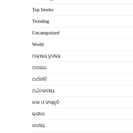
Top Stories
Trending
Uncategorized
World
ଅକ୍ଷୟ ତୃତୀୟା
ଅପରାଧ
ଅର୍ଥନୀତି
ଅର୍ନ୍ତଜାତୀୟ
କଳା ଓ ସଂସ୍କୃତି
କ୍ରୀଡା
ଜାତୀୟ