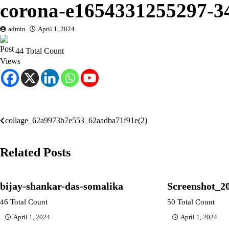
corona-e1654331255297-3
admin
April 1, 2024
44 Total Count
Post
collage_62a9973b7e553_62aadba71f91e(2)
navigation
Related Posts
bijay-shankar-das-somalika
Screenshot_2
46 Total Count
50 Total Count
April 1, 2024
April 1, 2024