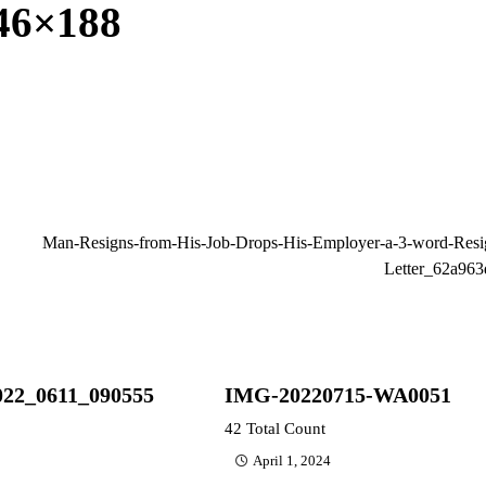
46×188
Man-Resigns-from-His-Job-Drops-His-Employer-a-3-word-Resi
Letter_62a963
022_0611_090555
IMG-20220715-WA0051
42 Total Count
April 1, 2024