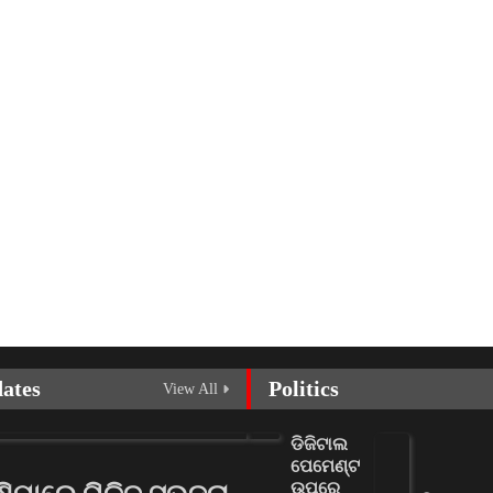
dates
Politics
View All
ଡିଜିଟାଲ
ପେମେଣ୍ଟ
ଉପରେ