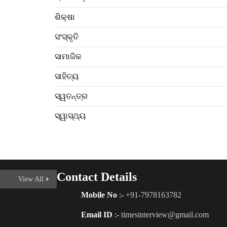
ଶିକ୍ଷା
ସଂସ୍କୃତି
ସାମାଜିକ
ସାହିତ୍ୟ
ସ୍ୱତନ୍ତ୍ର
ସ୍ୱାସ୍ଥ୍ୟ
Contact Details
View All
Mobile No
:-
+91-7978163782
Email ID
:-
timesinterview@gmail.com