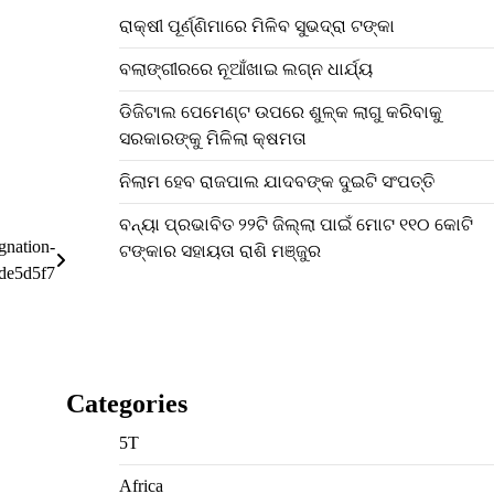
ରାକ୍ଷୀ ପୂର୍ଣ୍ଣିମାରେ ମିଳିବ ସୁଭଦ୍ରା ଟଙ୍କା
ବଲାଙ୍ଗୀରରେ ନୂଆଁଖାଇ ଲଗ୍ନ ଧାର୍ଯ୍ୟ
ଡିଜିଟାଲ ପେମେଣ୍ଟ ଉପରେ ଶୁଳ୍କ ଲାଗୁ କରିବାକୁ
ସରକାରଙ୍କୁ ମିଳିଲା କ୍ଷମତା
ନିଲାମ ହେବ ରାଜପାଲ ଯାଦବଙ୍କ ଦୁଇଟି ସଂପତ୍ତି
ବନ୍ୟା ପ୍ରଭାବିତ ୨୨ଟି ଜିଲ୍ଲା ପାଇଁ ମୋଟ ୧୧୦ କୋଟି
gnation-
ଟଙ୍କାର ସହାୟତା ରାଶି ମଞ୍ଜୁର
de5d5f7
Categories
5T
Africa