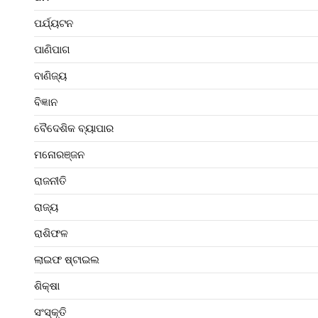
ପର୍ଯ୍ୟଟନ
ପାଣିପାଗ
ବାଣିଜ୍ୟ
ବିଜ୍ଞାନ
ବୈଦେଶିକ ବ୍ୟାପାର
ମନୋରଞ୍ଜନ
ରାଜନୀତି
ରାଜ୍ୟ
ରାଶିଫଳ
ଲାଇଫ ଷ୍ଟାଇଲ
ଶିକ୍ଷା
ସଂସ୍କୃତି