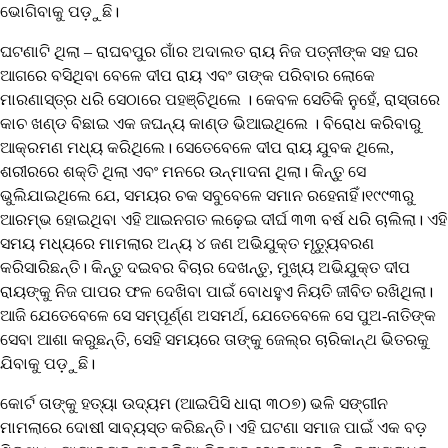
ଭୋଗିବାକୁ ପଡ଼ୁଛି।
ଘଟଣାଟି ଥିଲା – ରାଘବପୁର ଗାଁର ଅଦାଲତ ରାୟ ନିଜ ପତ୍ନୀଙ୍କ ସହ ଘର
ଆଗରେ ବସିଥିବା ବେଳେ ଦୀପ ରାୟ ଏବଂ ତାଙ୍କ ପରିବାର ଲୋକେ
ମାରଣାସ୍ତ୍ର ଧରି ସେଠାରେ ପହଞ୍ଚିଥିଲେ । କେବଳ ସେତିକି ନୁହେଁ, ରାସ୍ତାରେ
କାଚ ଖଣ୍ଡ ବିଛାଇ ଏକ ଜଘନ୍ୟ କାଣ୍ଡ ଭିଆଇଥିଲେ । ବିରୋଧ କରିବାରୁ
ଆକ୍ରମଣ ମଧ୍ୟ କରିଥିଲେ। ସେତେବେଳେ ଦୀପ ରାୟ ଯୁବକ ଥିଲେ,
ଶରୀରରେ ଶକ୍ତି ଥିଲା ଏବଂ ମନରେ ଉନ୍ମାଦନା ଥିଲା। କିନ୍ତୁ ସେ
ଭୁଲିଯାଇଥିଲେ ଯେ, ସମୟର ଚକ ସବୁବେଳେ ସମାନ ରହେନାହିଁ।୧୯୯୩ରୁ
ଆରମ୍ଭ ହୋଇଥିବା ଏହି ଆଇନଗତ ଲଢ଼େଇ ଦୀର୍ଘ ୩୩ ବର୍ଷ ଧରି ଚାଲିଲା। ଏହି
ସମୟ ମଧ୍ୟରେ ମାମଲାର ଅନ୍ୟ ୪ ଜଣ ଅଭିଯୁକ୍ତ ମୃତ୍ୟୁବରଣ
କରିସାରିଛନ୍ତି। କିନ୍ତୁ ଦଇବର ବିଚାର ଦେଖନ୍ତୁ, ମୁଖ୍ୟ ଅଭିଯୁକ୍ତ ଦୀପ
ରାୟଙ୍କୁ ନିଜ ପାପର ଫଳ ଦେଖିବା ପାଇଁ ବୋଧହୁଏ ନିୟତି ଜୀବିତ ରଖିଥିଲା।
ଆଜି ଯେତେବେଳେ ସେ ସମ୍ପୂର୍ଣ୍ଣ ଅସମର୍ଥ, ଯେତେବେଳେ ସେ ପୁଅ-ନାତିଙ୍କ
ସେବା ଆଶା କରୁଛନ୍ତି, ସେହି ସମୟରେ ତାଙ୍କୁ ଜେଲ୍‌ର ଚାରିକାନ୍ଥ ଭିତରକୁ
ଯିବାକୁ ପଡ଼ୁଛି।
କୋର୍ଟ ତାଙ୍କୁ ହତ୍ୟା ଉଦ୍ୟମ (ଆଇପିସି ଧାରା ୩୦୭) ଭଳି ସଙ୍ଗୀନ
ମାମଲାରେ ଦୋଷୀ ସାବ୍ୟସ୍ତ କରିଛନ୍ତି। ଏହି ଘଟଣା ସମାଜ ପାଇଁ ଏକ ବଡ଼