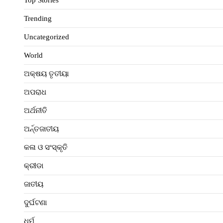
Trending
Uncategorized
World
ଅକ୍ଷୟ ତୃତୀୟା
ଅପରାଧ
ଅର୍ଥନୀତି
ଅର୍ନ୍ତଜାତୀୟ
କଳା ଓ ସଂସ୍କୃତି
କ୍ରୀଡା
ଜାତୀୟ
ଦୁର୍ଘଟଣା
ଧର୍ମ