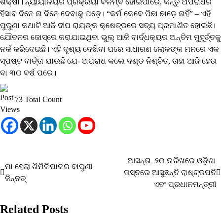
ଶିକ୍ଷା। ନ୍ୟାୟାଳୟର ପ୍ରକ୍ରିୟା ବିଳମ୍ବ ହୋଇପାରେ, କିନ୍ତୁ ଅପରାଧର
ହିସାବ ଦିନେ ନା ଦିନେ ଦେବାକୁ ପଡ଼େ। “କର୍ମ କେବେ ପିଛା ଛାଡ଼େ ନାହିଁ” – ଏହି
ପୁରୁଣା କଥାଟି ଆଜି ଦୀପ ରାୟଙ୍କ କ୍ଷେତ୍ରରେ ସତ୍ୟ ପ୍ରମାଣିତ ହୋଇଛି।
ଯୌବନର ଜୋସ୍‌ରେ କରାଯାଇଥିବା ଭୁଲ୍ ଆଜି ବାର୍ଦ୍ଧକ୍ୟର ଅନ୍ତିମ ମୁହୂର୍ତ୍ତକୁ
ନର୍କ କରିଦେଇଛି। ଏହି ଦୃଶ୍ୟ ଦେଖିବା ପରେ ସାଧାରଣ ଲୋକଙ୍କ ମନରେ ଏକ
ସ୍ପଷ୍ଟ ବାର୍ତ୍ତା ଯାଉଛି ଯେ- ଅପରାଧ କଲେ ଦଣ୍ଡ ନିଶ୍ଚିତ, ତାହା ଆଜି ହେଉ
ବା ୩୦ ବର୍ଷ ପରେ।
73 Total Count
ଆସନ୍ତା ୨୦ ତାରିଖରେ ଓଡ଼ିଶା
Post
ମା ହେଲା ଶିମିଳିପାଳର ବାଘୁଣୀ
ଗସ୍ତରେ ଆସୁଛନ୍ତି ରାଷ୍ଟ୍ରପତି
ଜିନ୍ନତ୍
navigation
ଏବଂ ପ୍ରଧାନମନ୍ତ୍ରୀ
Related Posts