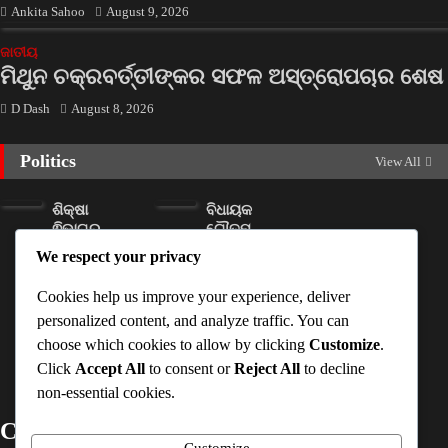
Ankita Sahoo
August 9, 2026
ଜାତୀୟ
ମିଥୁନ ଚକ୍ରବର୍ତ୍ତୀଙ୍କର ସଫଳ ଅସ୍ତ୍ରୋପଚାର ଶେଷ
D Dash
August 8, 2026
Politics
View All
ଶିକ୍ଷା
ବିଧାୟକ
ଵିଭାଗର
ଗୌତମ
ନଜରରେ
ବୁଦ୍ଧ ଦାସ
We respect your privacy
ଜଣେ ଶିକ୍ଷକ
ନାଁରେ ଏତଲା
ପଢ଼ାଉଥିବା
ଦେଲେ ମହିଳା
Cookies help us improve your experience, deliver
ସ୍କୁଲ
ସରପଞ୍ଚ
personalized content, and analyze traffic. You can
D Dash
D Dash
choose which cookies to allow by clicking
Customize
.
August 8,
August 8,
Click
Accept All
to consent or
Reject All
to decline
2026
2026
non-essential cookies.
Contact Details