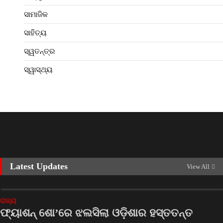
ସାମାଜିକ
ସାହିତ୍ୟ
ସ୍ୱତନ୍ତ୍ର
ସ୍ୱାସ୍ଥ୍ୟ
Latest Updates
View All
ରାଜ୍ୟ
ଫ୍ୟାଶନ୍‌ ଶୋ’ରେ ଝଲସିଲା ଓଡ଼ିଶାର ହସ୍ତତନ୍ତ