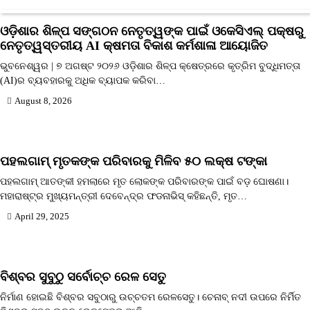
ଓଡ଼ିଶାର ଶିଳ୍ପ ସଙ୍ଗଠନ ନେତୃତ୍ୱଙ୍କ ପାଇଁ ଓକେସିଏଲ୍ ପକ୍ଷରୁ
ନେତୃତ୍ୱସ୍ତରୀୟ AI କ୍ଷମତା ବିକାଶ କର୍ମଶାଳା ଆୟୋଜିତ
ଭୁବନେଶ୍ୱର | ୭ ଅଗଷ୍ଟ ୨୦୨୬ ଓଡ଼ିଶାର ଶିଳ୍ପ କ୍ଷେତ୍ରରେ କୃତ୍ରିମ ବୁଦ୍ଧିମତ୍ତା
(AI)ର ବ୍ୟବହାରକୁ ଅଧିକ ବ୍ୟାପକ କରିବା…
August 8, 2026
ପହଲଗାମ୍ ମୃତକଙ୍କ ପରିବାରକୁ ମିଳିବ ୫୦ ଲକ୍ଷ ଟଙ୍କା
ପହଲଗାମ୍ ଆତଙ୍କୀ ହମଲାରେ ମୃତ ଲୋକଙ୍କ ପରିବାରଙ୍କ ପାଇଁ ବଡ଼ ଘୋଷଣା।
ମହାରାଷ୍ଟ୍ର ମୁଖ୍ୟମନ୍ତ୍ରୀ ଦେବେନ୍ଦ୍ର ଫଡନାଭିସ୍ କହିଛନ୍ତି, ମୃତ…
April 29, 2025
ବିଶ୍ବର ସୁବୁଠୁ ସର୍ବୋଚ୍ଚ ରେଳ ସେତୁ
ନିର୍ମାଣ ହୋଇଛି ବିଶ୍ବର ସବୁଠାରୁ ଉଚ୍ଚତମ ରେଳସେତୁ। ଚେନାବ୍ ନଦୀ ଉପରେ ନିର୍ମିତ