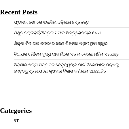
Recent Posts
ଫ୍ୟାଶନ୍‌ ଶୋ’ରେ ଝଲସିଲା ଓଡ଼ିଶାର ହସ୍ତତନ୍ତ
ମିଥୁନ ଚକ୍ରବର୍ତ୍ତୀଙ୍କର ସଫଳ ଅସ୍ତ୍ରୋପଚାର ଶେଷ
ଶିକ୍ଷା ଵିଭାଗର ନଜରରେ ଜଣେ ଶିକ୍ଷକ ପଢ଼ାଉଥିବା ସ୍କୁଲ
ବିଧାୟକ ଗୌତମ ବୁଦ୍ଧ ଦାସ ନାଁରେ ଏତଲା ଦେଲେ ମହିଳା ସରପଞ୍ଚ
ଓଡ଼ିଶାର ଶିଳ୍ପ ସଙ୍ଗଠନ ନେତୃତ୍ୱଙ୍କ ପାଇଁ ଓକେସିଏଲ୍ ପକ୍ଷରୁ
ନେତୃତ୍ୱସ୍ତରୀୟ AI କ୍ଷମତା ବିକାଶ କର୍ମଶାଳା ଆୟୋଜିତ
Categories
5T