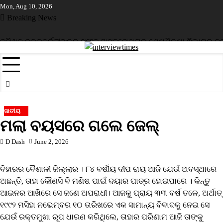
Skip
Mon, Aug 10, 2026
to
Breaking News
content
ମିଥୁନ ଚକ୍ରବର୍ତ୍ତୀଙ୍କର ସଫଳ ଅସ୍ତ୍ରୋପଚାର ଶେଷ
ଶିକ୍ଷା ଵିଭାଗର ନଜର
ଜାତୀୟ
ମଲା ବୟସରେ ଗଲେ ଜେଲ୍
D Dash
June 2, 2026
ବିହାରର ବୈଶାଳୀ ଜିଲ୍ଲାର । ୮୪ ବର୍ଷୀୟ ଦୀପ ରାୟ ଆଜି ଯେଉଁ ଅବସ୍ଥାରେ
ଅଛନ୍ତି, ତାହା କୌଣସି ବି ମଣିଷ ପାଇଁ ଦୟାର ପାତ୍ର ହୋଇପାରେ । କିନ୍ତୁ
ଆଇନର ଆଖିରେ ସେ ଜଣେ ଅପରାଧୀ। ଆଜକୁ ପ୍ରାୟ ୩୩ ବର୍ଷ ତଳେ, ଅର୍ଥାତ୍
୧୯୯୨ ମସିହା ନଭେମ୍ବର ୧୦ ତାରିଖରେ ଏକ ସାମାନ୍ୟ ବିବାଦକୁ ନେଇ ସେ
ଯେଉଁ ରକ୍ତମୁଖା ରୂପ ଧାରଣ କରିଥିଲେ, ତାହାର ପରିଣାମ ଆଜି ତାଙ୍କୁ