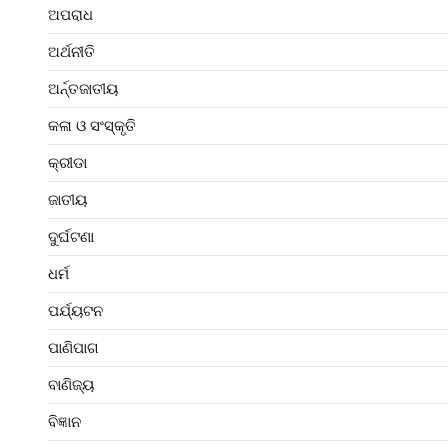
ଅପରାଧ
ଅର୍ଥନୀତି
ଅର୍ନ୍ତଜାତୀୟ
କଳା ଓ ସଂସ୍କୃତି
କ୍ରୀଡା
ଜାତୀୟ
ଦୁର୍ଘଟଣା
ଧର୍ମ
ପର୍ଯ୍ୟଟନ
ପାଣିପାଗ
ବାଣିଜ୍ୟ
ବିଜ୍ଞାନ