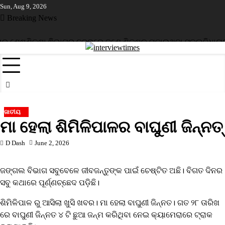
Skip
Sun, Aug 9, 2026
to
Breaking News
content
ର ଶେଷ
ଶିକ୍ଷା ଵିଭାଗର ନଜରରେ ଜଣେ ଶିକ୍ଷକ ପଢ଼ାଉଥିବା ସ୍କୁଲ
ବିଧାୟକ 
ଜାତୀୟ
ମା ହେଲା ଶିମିଳିପାଳର ବାଘୁଣୀ ଜିନ୍ନତ୍
D Dash
June 2, 2026
ଜଙ୍ଗଲ ବିଭାଗ ସବୁବେଳେ ଜୀବଜନ୍ତୁଙ୍କ ପାଇଁ ଚେଷ୍ଟିତ ଅଛି। ବିଗତ ଦିନର
ସବୁ କଥାରେ ପୂର୍ଣ୍ଣଚ୍ଛେଦ ପଡ଼ିଛି।
ଶିମିଳିପାଳ ରୁ ଆସିଲା ଖୁସି ଖବର। ମା ହେଲା ବାଘୁଣୀ ଜିନ୍ନତ। ଗତ ୨୮ ତାରିଖ
ରେ ବାଘୁଣୀ ଜିନ୍ନତ ୪ ଟି ଛୁଆ ଜନ୍ମ କରିଥିବା ନେଇ କ୍ୟାମେରାରେ ଟ୍ରାକ