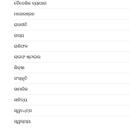
ବୈଦେଶିକ ବ୍ୟାପାର
ମନୋରଞ୍ଜନ
ରାଜନୀତି
ରାଜ୍ୟ
ରାଶିଫଳ
ଲାଇଫ ଷ୍ଟାଇଲ
ଶିକ୍ଷା
ସଂସ୍କୃତି
ସାମାଜିକ
ସାହିତ୍ୟ
ସ୍ୱତନ୍ତ୍ର
ସ୍ୱାସ୍ଥ୍ୟ