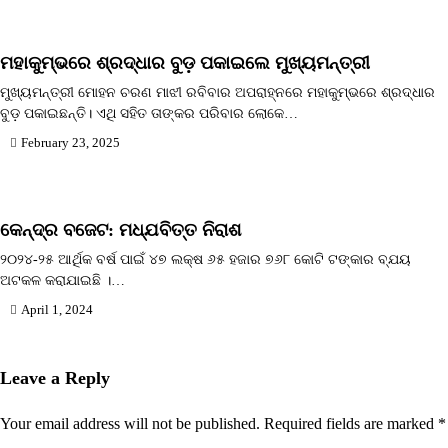
ମହାକୁମ୍ଭରେ ଶ୍ରଦ୍ଧାର ବୁଡ଼ ପକାଇଲେ ମୁଖ୍ୟମନ୍ତ୍ରୀ
ମୁଖ୍ୟମନ୍ତ୍ରୀ ମୋହନ ଚରଣ ମାଝୀ ରବିବାର ଅପରାହ୍ନରେ ମହାକୁମ୍ଭରେ ଶ୍ରଦ୍ଧାର
ବୁଡ଼ ପକାଇଛନ୍ତି। ଏଥି ସହିତ ତାଙ୍କର ପରିବାର ଲୋକେ…
February 23, 2025
କେନ୍ଦ୍ର ବଜେଟ: ମଧ୍ଯବିତ୍ତ ନିରାଶ
୨୦୨୪-୨୫ ଆର୍ଥିକ ବର୍ଷ ପାଇଁ ୪୭ ଲକ୍ଷ ୬୫ ହଜାର ୭୬୮ କୋଟି ଟଙ୍କାର ବ୍ଯୟ
ଅଟକଳ କରାଯାଇଛି ।…
April 1, 2024
Leave a Reply
Your email address will not be published.
Required fields are marked
*