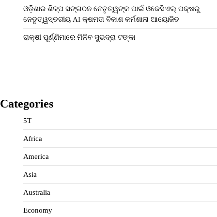
ଓଡ଼ିଶାର ଶିଳ୍ପ ସଙ୍ଗଠନ ନେତୃତ୍ୱଙ୍କ ପାଇଁ ଓକେସିଏଲ୍ ପକ୍ଷରୁ
ନେତୃତ୍ୱସ୍ତରୀୟ AI କ୍ଷମତା ବିକାଶ କର୍ମଶାଳା ଆୟୋଜିତ
ରାକ୍ଷୀ ପୂର୍ଣ୍ଣିମାରେ ମିଳିବ ସୁଭଦ୍ରା ଟଙ୍କା
Categories
5T
Africa
America
Asia
Australia
Economy