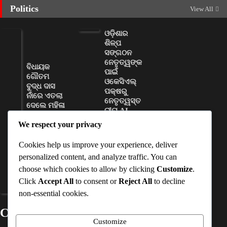
Politics
View All
ଓଡ଼ିଶାର
ଶିଳ୍ପ
ସଙ୍ଗଠନ
ନେତୃତ୍ୱଙ୍କ
ବିଧାୟକ
ପାଇଁ
ଗୌତମ
ଓକେସିଏଲ୍
ବୁଦ୍ଧ ଦାସ
ପକ୍ଷରୁ
ନାଁରେ ଏତଲା
ନେତୃତ୍ୱସ୍ତ
ଦେଲେ ମହିଳା
ରୀୟ AI
ସରପଞ୍ଚ
କ୍ଷମତା
We respect your privacy
ବିକାଶ
D Dash
କର୍ମଶାଳା
August 8,
Cookies help us improve your experience, deliver
ଆୟୋଜିତ
2026
personalized content, and analyze traffic. You can
D Dash
choose which cookies to allow by clicking
Customize
.
August 8,
Click
Accept All
to consent or
Reject All
to decline
2026
non-essential cookies.
Contact Details
Customize