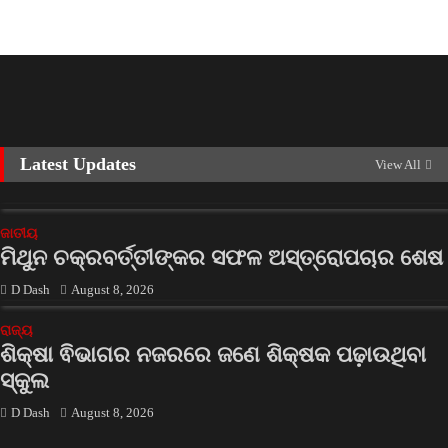
Latest Updates
View All
ଜାତୀୟ
ମିଥୁନ ଚକ୍ରବର୍ତ୍ତୀଙ୍କର ସଫଳ ଅସ୍ତ୍ରୋପଚାର ଶେଷ
D Dash
August 8, 2026
ରାଜ୍ୟ
ଶିକ୍ଷା ଵିଭାଗର ନଜରରେ ଜଣେ ଶିକ୍ଷକ ପଢ଼ାଉଥିବା
ସ୍କୁଲ
D Dash
August 8, 2026