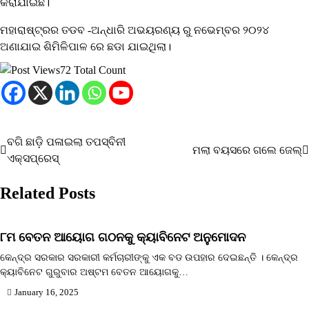
କରାଯାଇଛି।
ମହାରାଷ୍ଟ୍ରର ତଡବ -ଅନ୍ଧାରି ଅଭୟରଣ୍ୟ ରୁ ନଭେମ୍ବର ୨୦୨୪
ଅଣାଯାଇ ଶିମିଳିପାଳ ରେ ଛଡା ଯାଇଥିଲା।
72 Total Count
ବଗି ଛାଡ଼ି ପଳାଇଲା ତପସ୍ବିନୀ
Post
ମଲା ବୟସରେ ଗଲେ ଜେଲ୍
ଏକ୍ସପ୍ରେସ୍‌
navigation
Related Posts
୮ମ ବେତନ ଆୟୋଗ ଗଠନକୁ କ୍ୟାବିନେଟ ଅନୁମୋଦନ
କେନ୍ଦ୍ର ସରକାର ସରକାରୀ କର୍ମଚାରୀଙ୍କୁ ଏକ ବଡ ଉପହାର ଦେଇଛନ୍ତି । କେନ୍ଦ୍ର
କ୍ୟାବିନେଟ ଗୁରୁବାର ଅଷ୍ଟମ ବେତନ ଆୟୋଗକୁ…
January 16, 2025