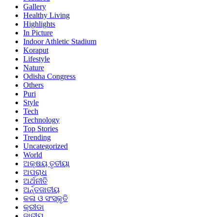
Gallery
Healthy Living
Highlights
In Picture
Indoor Athletic Stadium
Koraput
Lifestyle
Nature
Odisha Congress
Others
Puri
Style
Tech
Technology
Top Stories
Trending
Uncategorized
World
ଅକ୍ଷୟ ତୃତୀୟା
ଅପରାଧ
ଅର୍ଥନୀତି
ଅର୍ନ୍ତଜାତୀୟ
କଳା ଓ ସଂସ୍କୃତି
କ୍ରୀଡା
ଜାତୀୟ