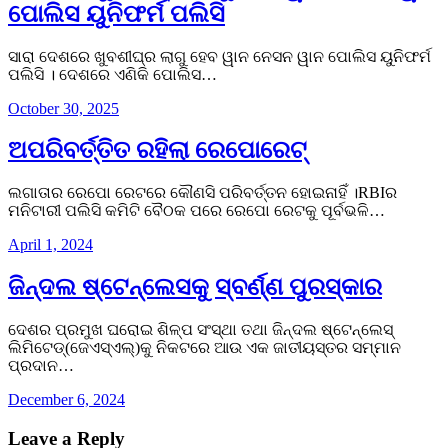
ପୋଲିସ ୟୁନିଫର୍ମ ପଲିସି
ସାରା ଦେଶରେ ଖୁବଶୀଘ୍ର ଲାଗୁ ହେବ ୱାନ ନେସନ ୱାନ ପୋଲିସ ୟୁନିଫର୍ମ
ପଲିସି । ଦେଶରେ ଏଣିକି ପୋଲିସ…
October 30, 2025
ଅପରିବର୍ତ୍ତିତ ରହିଲା ରେପୋରେଟ୍
ଲଗାତାର ରେପୋ ରେଟରେ କୌଣସି ପରିବର୍ତ୍ତନ ହୋଇନାହିଁ ।RBIର
ମନିଟାରୀ ପଲିସି କମିଟି ବୈଠକ ପରେ ରେପୋ ରେଟକୁ ପୂର୍ବଭଳି…
April 1, 2024
ଜିନ୍ଦଲ ଷ୍ଟେନ୍‌ଲେସକୁ ସ୍ବର୍ଣ୍ଣ ପୁରସ୍କାର
ଦେଶର ପ୍ରମୁଖ ଘରୋଇ ଶିଳ୍ପ ସଂସ୍ଥା ତଥା ଜିନ୍ଦଲ ଷ୍ଟେନ୍ଲେସ୍
ଲିମିଟେଡ୍(ଜେଏସ୍ଏଲ୍)କୁ ନିକଟରେ ଆଉ ଏକ ଜାତୀୟସ୍ତର ସମ୍ମାନ
ପ୍ରଦାନ…
December 6, 2024
Leave a Reply