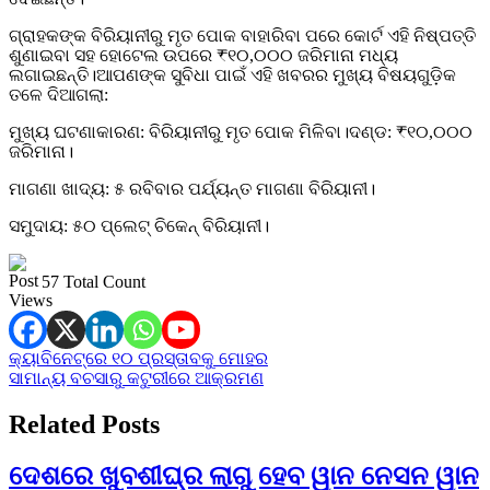
ଗ୍ରାହକଙ୍କ ବିରିୟାନୀରୁ ମୃତ ପୋକ ବାହାରିବା ପରେ କୋର୍ଟ ଏହି ନିଷ୍ପତ୍ତି
ଶୁଣାଇବା ସହ ହୋଟେଲ ଉପରେ ₹୧୦,୦୦୦ ଜରିମାନା ମଧ୍ୟ
ଲଗାଇଛନ୍ତି।ଆପଣଙ୍କ ସୁବିଧା ପାଇଁ ଏହି ଖବରର ମୁଖ୍ୟ ବିଷୟଗୁଡ଼ିକ
ତଳେ ଦିଆଗଲା:
ମୁଖ୍ୟ ଘଟଣାକାରଣ: ବିରିୟାନୀରୁ ମୃତ ପୋକ ମିଳିବା।ଦଣ୍ଡ: ₹୧୦,୦୦୦
ଜରିମାନା।
ମାଗଣା ଖାଦ୍ୟ: ୫ ରବିବାର ପର୍ଯ୍ୟନ୍ତ ମାଗଣା ବିରିୟାନୀ।
ସମୁଦାୟ: ୫୦ ପ୍ଲେଟ୍ ଚିକେନ୍ ବିରିୟାନୀ।
57 Total Count
Post
କ୍ୟାବିନେଟ୍‌ରେ ୧୦ ପ୍ରସ୍ତାବକୁ ମୋହର
ସାମାନ୍ୟ ବଚସାରୁ କଟୁରୀରେ ଆକ୍ରମଣ
navigation
Related Posts
ଦେଶରେ ଖୁବଶୀଘ୍ର ଲାଗୁ ହେବ ୱାନ ନେସନ ୱାନ