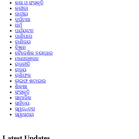
କଳା ଓ ସଂସ୍କୃତି
କ୍ରୀଡା
ଜାତୀୟ
ଦୁର୍ଘଟଣା
ଧର୍ମ
ପର୍ଯ୍ୟଟନ
ପାଣିପାଗ
ବାଣିଜ୍ୟ
ବିଜ୍ଞାନ
ବୈଦେଶିକ ବ୍ୟାପାର
ମନୋରଞ୍ଜନ
ରାଜନୀତି
ରାଜ୍ୟ
ରାଶିଫଳ
ଲାଇଫ ଷ୍ଟାଇଲ
ଶିକ୍ଷା
ସଂସ୍କୃତି
ସାମାଜିକ
ସାହିତ୍ୟ
ସ୍ୱତନ୍ତ୍ର
ସ୍ୱାସ୍ଥ୍ୟ
Latest Updates