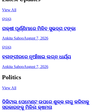
View All
ରାଜ୍ୟ
ରାକ୍ଷୀ ପୂର୍ଣ୍ଣିମାରେ ମିଳିବ ସୁଭଦ୍ରା ଟଙ୍କା
Ankita Sahoo
August 7, 2026
ରାଜ୍ୟ
ବଲାଙ୍ଗୀରରେ ନୂଆଁଖାଇ ଲଗ୍ନ ଧାର୍ଯ୍ୟ
Ankita Sahoo
August 7, 2026
Politics
View All
ଡିଜିଟାଲ ପେମେଣ୍ଟ ଉପରେ ଶୁଳ୍କ ଲାଗୁ କରିବାକୁ
ସରକାରଙ୍କୁ ମିଳିଲା କ୍ଷମତା