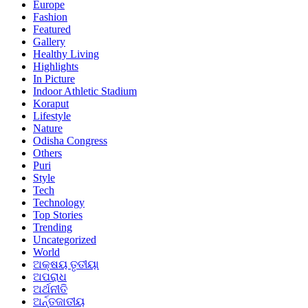
Europe
Fashion
Featured
Gallery
Healthy Living
Highlights
In Picture
Indoor Athletic Stadium
Koraput
Lifestyle
Nature
Odisha Congress
Others
Puri
Style
Tech
Technology
Top Stories
Trending
Uncategorized
World
ଅକ୍ଷୟ ତୃତୀୟା
ଅପରାଧ
ଅର୍ଥନୀତି
ଅର୍ନ୍ତଜାତୀୟ