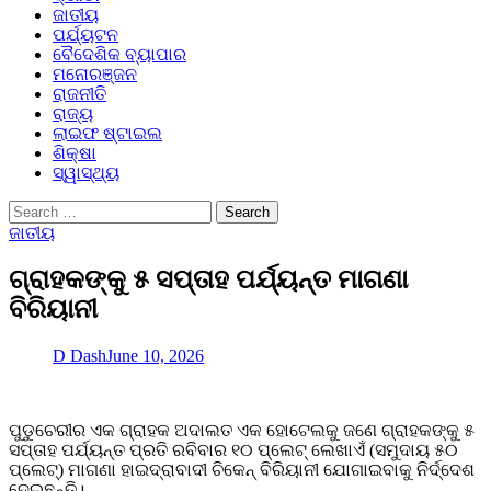
ଜାତୀୟ
ପର୍ଯ୍ୟଟନ
ବୈଦେଶିକ ବ୍ୟାପାର
ମନୋରଞ୍ଜନ
ରାଜନୀତି
ରାଜ୍ୟ
ଲାଇଫ ଷ୍ଟାଇଲ
ଶିକ୍ଷା
ସ୍ୱାସ୍ଥ୍ୟ
Search
for:
ଜାତୀୟ
ଗ୍ରାହକଙ୍କୁ ୫ ସପ୍ତାହ ପର୍ଯ୍ୟନ୍ତ ମାଗଣା
ବିରିୟାନୀ
D Dash
June 10, 2026
ପୁଡୁଚେରୀର ଏକ ଗ୍ରାହକ ଅଦାଲତ ଏକ ହୋଟେଲକୁ ଜଣେ ଗ୍ରାହକଙ୍କୁ ୫
ସପ୍ତାହ ପର୍ଯ୍ୟନ୍ତ ପ୍ରତି ରବିବାର ୧୦ ପ୍ଲେଟ୍‌ ଲେଖାଏଁ (ସମୁଦାୟ ୫୦
ପ୍ଲେଟ୍‌) ମାଗଣା ହାଇଦ୍ରାବାଦୀ ଚିକେନ୍ ବିରିୟାନୀ ଯୋଗାଇବାକୁ ନିର୍ଦ୍ଦେଶ
ଦେଇଛନ୍ତି।