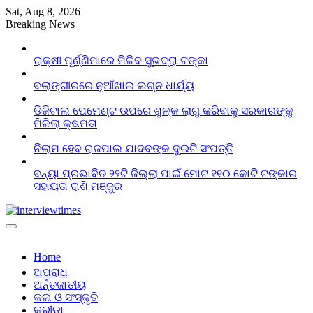
Skip
Sat, Aug 8, 2026
to
Breaking News
content
ରାକ୍ଷୀ ପୂର୍ଣ୍ଣିମାରେ ମିଳିବ ସୁଭଦ୍ରା ଟଙ୍କା
ବଲାଙ୍ଗୀରରେ ନୂଆଁଖାଇ ଲଗ୍ନ ଧାର୍ଯ୍ୟ
ଡିଜିଟାଲ ପେମେଣ୍ଟ ଉପରେ ଶୁଳ୍କ ଲାଗୁ କରିବାକୁ ସରକାରଙ୍କୁ
ମିଳିଲା କ୍ଷମତା
ନିଲାମ ହେବ ରାଜପାଲ ଯାଦବଙ୍କ ଦୁଇଟି ସଂପତ୍ତି
ବନ୍ୟା ପ୍ରଭାବିତ ୨୨ଟି ଜିଲ୍ଲା ପାଇଁ ମୋଟ ୧୧୦ କୋଟି ଟଙ୍କାର
ସହାୟତା ରାଶି ମଞ୍ଜୁର
Home
ଅପରାଧ
ଅର୍ନ୍ତଜାତୀୟ
କଳା ଓ ସଂସ୍କୃତି
କ୍ରୀଡା