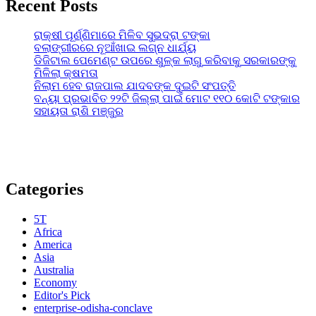
Recent Posts
ରାକ୍ଷୀ ପୂର୍ଣ୍ଣିମାରେ ମିଳିବ ସୁଭଦ୍ରା ଟଙ୍କା
ବଲାଙ୍ଗୀରରେ ନୂଆଁଖାଇ ଲଗ୍ନ ଧାର୍ଯ୍ୟ
ଡିଜିଟାଲ ପେମେଣ୍ଟ ଉପରେ ଶୁଳ୍କ ଲାଗୁ କରିବାକୁ ସରକାରଙ୍କୁ
ମିଳିଲା କ୍ଷମତା
ନିଲାମ ହେବ ରାଜପାଲ ଯାଦବଙ୍କ ଦୁଇଟି ସଂପତ୍ତି
ବନ୍ୟା ପ୍ରଭାବିତ ୨୨ଟି ଜିଲ୍ଲା ପାଇଁ ମୋଟ ୧୧୦ କୋଟି ଟଙ୍କାର
ସହାୟତା ରାଶି ମଞ୍ଜୁର
Categories
5T
Africa
America
Asia
Australia
Economy
Editor's Pick
enterprise-odisha-conclave