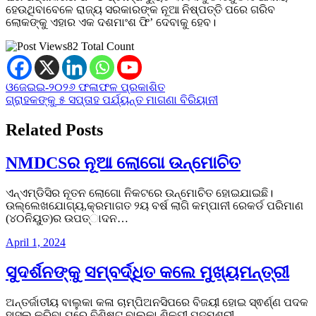
ହେଉଥିବାବେଳେ ରାଜ୍ୟ ସରକାରଙ୍କ ନୂଆ ନିଷ୍ପତ୍ତି ପରେ ଗରିବ
ଲୋକଙ୍କୁ ଏହାର ଏକ ଦଶମାଂଶ ଫି’ ଦେବାକୁ ହେବ।
82 Total Count
Post
ଓଜେଇଇ-୨୦୨୬ ଫଳାଫଳ ପ୍ରକାଶିତ
ଗ୍ରାହକଙ୍କୁ ୫ ସପ୍ତାହ ପର୍ଯ୍ୟନ୍ତ ମାଗଣା ବିରିୟାନୀ
navigation
Related Posts
NMDCSର ନୂଆ ଲୋଗୋ ଉନ୍ମୋଚିତ
ଏନ୍ଏମ୍ଡିସିର ନୂତନ ଲୋଗୋ ନିକଟରେ ଉନ୍ମୋଚିତ ହୋଇଯାଇଛି।
ଉଲ୍ଲେଖଯୋଗ୍ୟ,କ୍ରମାଗତ ୨ୟ ବର୍ଷ ଲାଗି କମ୍ପାନୀ ରେକର୍ଡ ପରିମାଣ
(୪୦ନିୟୁତ)ର ଉପତ୍ାଦନ…
April 1, 2024
ସୁଦର୍ଶନଙ୍କୁ ସମ୍ବର୍ଦ୍ଧିତ କଲେ ମୁଖ୍ୟମନ୍ତ୍ରୀ
ଅନ୍ତର୍ଜାତୀୟ ବାଲୁକା କଳା ଚାମ୍ପିଅନସିପରେ ବିଜୟୀ ହୋଇ ସ୍ଵର୍ଣ୍ଣ ପଦକ
ହାସଲ କରିବା ପରେ ବିଶିଷ୍ଟ ବାଲୁକା ଶିଳ୍ପୀ ପଦ୍ମଶ୍ରୀ…