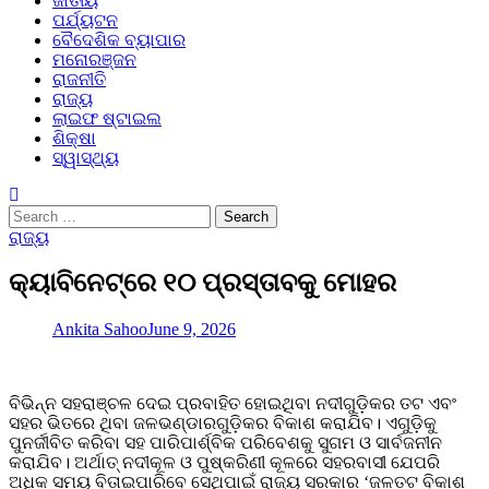
ଜାତୀୟ
ପର୍ଯ୍ୟଟନ
ବୈଦେଶିକ ବ୍ୟାପାର
ମନୋରଞ୍ଜନ
ରାଜନୀତି
ରାଜ୍ୟ
ଲାଇଫ ଷ୍ଟାଇଲ
ଶିକ୍ଷା
ସ୍ୱାସ୍ଥ୍ୟ
Search
for:
ରାଜ୍ୟ
କ୍ୟାବିନେଟ୍‌ରେ ୧୦ ପ୍ରସ୍ତାବକୁ ମୋହର
Ankita Sahoo
June 9, 2026
ବିଭିନ୍ନ ସହରାଞ୍ଚଳ ଦେଇ ପ୍ରବାହିତ ହୋଇଥିବା ନଦୀଗୁଡ଼ିକର ତଟ ଏବଂ
ସହର ଭିତରେ ଥିବା ଜଳଭଣ୍ଡାରଗୁଡ଼ିକର ବିକାଶ କରାଯିବ। ଏଗୁଡ଼ିକୁ
ପୁନର୍ଜୀବିତ କରିବା ସହ ପାରିପାର୍ଶ୍ବିକ ପରିବେଶକୁ ସୁଗମ ଓ ସାର୍ବଜନୀନ
କରାଯିବ। ଅର୍ଥାତ୍ ନଦୀକୂଳ ଓ ପୁ‌ଷ୍କରିଣୀ କୂଳରେ ସହରବାସୀ ଯେପରି
ଅଧିକ ସମୟ ବିତାଇପାରିବେ ସେଥିପାଇଁ ରାଜ୍ୟ ସରକାର ‘ଜଳତଟ ବିକାଶ