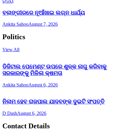
ରାଜ୍ୟ
ବଲାଙ୍ଗୀରରେ ନୂଆଁଖାଇ ଲଗ୍ନ ଧାର୍ଯ୍ୟ
Ankita Sahoo
August 7, 2026
Politics
View All
ଡିଜିଟାଲ ପେମେଣ୍ଟ ଉପରେ ଶୁଳ୍କ ଲାଗୁ କରିବାକୁ
ସରକାରଙ୍କୁ ମିଳିଲା କ୍ଷମତା
Ankita Sahoo
August 6, 2026
ନିଲାମ ହେବ ରାଜପାଲ ଯାଦବଙ୍କ ଦୁଇଟି ସଂପତ୍ତି
D Dash
August 6, 2026
Contact Details