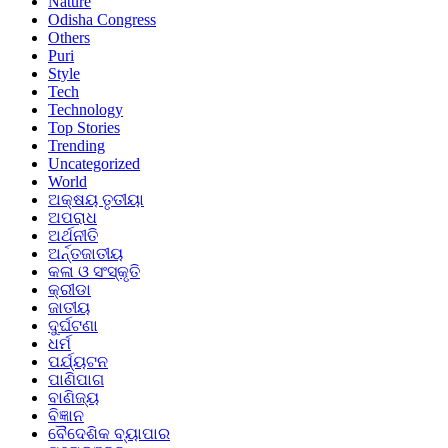
Nature
Odisha Congress
Others
Puri
Style
Tech
Technology
Top Stories
Trending
Uncategorized
World
ଅକ୍ଷୟ ତୃତୀୟା
ଅପରାଧ
ଅର୍ଥନୀତି
ଅର୍ନ୍ତଜାତୀୟ
କଳା ଓ ସଂସ୍କୃତି
କ୍ରୀଡା
ଜାତୀୟ
ଦୁର୍ଘଟଣା
ଧର୍ମ
ପର୍ଯ୍ୟଟନ
ପାଣିପାଗ
ବାଣିଜ୍ୟ
ବିଜ୍ଞାନ
ବୈଦେଶିକ ବ୍ୟାପାର