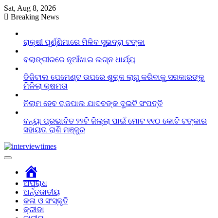
Skip
Sat, Aug 8, 2026
to
Breaking News
content
ରାକ୍ଷୀ ପୂର୍ଣ୍ଣିମାରେ ମିଳିବ ସୁଭଦ୍ରା ଟଙ୍କା
ବଲାଙ୍ଗୀରରେ ନୂଆଁଖାଇ ଲଗ୍ନ ଧାର୍ଯ୍ୟ
ଡିଜିଟାଲ ପେମେଣ୍ଟ ଉପରେ ଶୁଳ୍କ ଲାଗୁ କରିବାକୁ ସରକାରଙ୍କୁ
ମିଳିଲା କ୍ଷମତା
ନିଲାମ ହେବ ରାଜପାଲ ଯାଦବଙ୍କ ଦୁଇଟି ସଂପତ୍ତି
ବନ୍ୟା ପ୍ରଭାବିତ ୨୨ଟି ଜିଲ୍ଲା ପାଇଁ ମୋଟ ୧୧୦ କୋଟି ଟଙ୍କାର
ସହାୟତା ରାଶି ମଞ୍ଜୁର
Home
ଅପରାଧ
ଅର୍ନ୍ତଜାତୀୟ
କଳା ଓ ସଂସ୍କୃତି
କ୍ରୀଡା