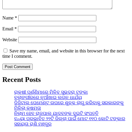
Name
*
Email
*
Website
Save my name, email, and website in this browser for the next
time I comment.
Recent Posts
ରାକ୍ଷୀ ପୂର୍ଣ୍ଣିମାରେ ମିଳିବ ସୁଭଦ୍ରା ଟଙ୍କା
ବଲାଙ୍ଗୀରରେ ନୂଆଁଖାଇ ଲଗ୍ନ ଧାର୍ଯ୍ୟ
ଡିଜିଟାଲ ପେମେଣ୍ଟ ଉପରେ ଶୁଳ୍କ ଲାଗୁ କରିବାକୁ ସରକାରଙ୍କୁ
ମିଳିଲା କ୍ଷମତା
ନିଲାମ ହେବ ରାଜପାଲ ଯାଦବଙ୍କ ଦୁଇଟି ସଂପତ୍ତି
ବନ୍ୟା ପ୍ରଭାବିତ ୨୨ଟି ଜିଲ୍ଲା ପାଇଁ ମୋଟ ୧୧୦ କୋଟି ଟଙ୍କାର
ସହାୟତା ରାଶି ମଞ୍ଜୁର