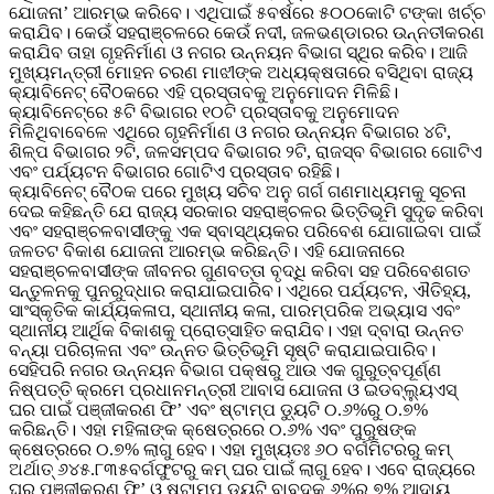
ଯୋଜନା’ ଆରମ୍ଭ କରିବେ। ଏଥିପାଇଁ ୫ବର୍ଷରେ ୫୦୦କୋଟି ଟଙ୍କା ଖର୍ଚ୍ଚ
କରାଯିବ। କେଉଁ ସହରାଞ୍ଚଳରେ କେଉଁ ନଦୀ, ଜଳଭଣ୍ଡାରର ଉନ୍ନତୀକରଣ
କରାଯିବ ତାହା ଗୃହନିର୍ମାଣ ଓ ନଗର ଉନ୍ନୟନ ବିଭାଗ ସ୍ଥିର କରିବ। ଆଜି
ମୁଖ୍ୟମନ୍ତ୍ରୀ ମୋହନ ଚରଣ ମାଝୀଙ୍କ ଅଧ୍ୟକ୍ଷତାରେ ବସିଥିବା ରାଜ୍ୟ
କ୍ୟାବିନେଟ୍ ବୈଠକରେ ଏହି ପ୍ରସ୍ତାବକୁ ଅନୁମୋଦନ ମିଳିଛି।
କ୍ୟାବିନେଟ୍‌ରେ ୫ଟି ବିଭାଗର ୧୦ଟି ପ୍ରସ୍ତାବକୁ ଅନୁମୋଦନ
ମିଳିଥିବାବେଳେ ଏଥିରେ ଗୃହନିର୍ମାଣ ଓ ନଗର ଉନ୍ନୟନ ବିଭାଗର ୪ଟି,
ଶିଳ୍ପ ବିଭାଗର ୨ଟି, ଜଳସମ୍ପଦ ବିଭାଗର ୨ଟି, ରାଜସ୍ବ ବିଭାଗର ଗୋଟିଏ
ଏବଂ ପର୍ଯ୍ୟଟନ ବିଭାଗର ଗୋଟିଏ ପ୍ରସ୍ତାବ ରହିଛି।
କ୍ୟାବିନେଟ୍ ବୈଠକ ପରେ ମୁଖ୍ୟ ସଚିବ ଅନୁ ଗର୍ଗ ଗଣମାଧ୍ୟମକୁ ସୂଚନା
ଦେଇ କହିଛନ୍ତି ଯେ ରାଜ୍ୟ ସରକାର ସହରାଞ୍ଚଳର ଭିତ୍ତିଭୂମି ସୁଦୃଢ କରିବା
ଏବଂ ସହରାଞ୍ଚଳବାସୀଙ୍କୁ ଏକ ସ୍ବାସ୍ଥ୍ୟକର ପରିବେଶ ଯୋଗାଇବା ପାଇଁ
ଜଳତଟ ବିକାଶ ଯୋଜନା ଆରମ୍ଭ କରିଛନ୍ତି। ଏହି ଯୋଜନାରେ
ସହରାଞ୍ଚଳବାସୀଙ୍କ ଜୀବନର ଗୁଣବତ୍ତା ବୃଦ୍ଧି କରିବା ସହ ପରିବେଶଗତ
ସନ୍ତୁଳନକୁ ପୁନରୁଦ୍ଧାର କରାଯାଇପାରିବ। ଏଥିରେ ପର୍ଯ୍ୟଟନ, ଐତିହ୍ୟ,
ସାଂସ୍କୃତିକ କାର୍ଯ୍ୟକଳାପ, ସ୍ଥାନୀୟ କଳା, ପାରମ୍ପରିକ ଅଭ୍ୟାସ ଏବଂ
ସ୍ଥାନୀୟ ଆର୍ଥିକ ବିକାଶକୁ ପ୍ରୋତ୍ସାହିତ କରାଯିବ। ଏହା ଦ୍ବାରା ଉନ୍ନତ
ବନ୍ୟା ପରିଚାଳନା ଏବଂ ଉନ୍ନତ ଭିତ୍ତିଭୂମି ସୃଷ୍ଟି କରାଯାଇପାରିବ।
ସେହିପରି ନଗର ଉନ୍ନୟନ ବିଭାଗ ପକ୍ଷରୁ ଆଉ ଏକ ଗୁରୁତ୍ବପୂର୍ଣ୍ଣ
ନିଷ୍ପତ୍ତି କ୍ରମେ ପ୍ରଧାନମନ୍ତ୍ରୀ ଆବାସ ଯୋଜନା ଓ ଇଡବ୍ଲ୍ୟୁଏସ୍‌
ଘର ପାଇଁ ପଞ୍ଜୀକରଣ ଫି’ ଏବଂ ଷ୍ଟାମ୍ପ ଡ୍ୟୁଟି ୦.୬%ରୁ ୦.୭%
କରିଛନ୍ତି। ଏହା ମହିଳାଙ୍କ କ୍ଷେତ୍ରରେ ୦.୬% ଏବଂ ପୁରୁଷଙ୍କ
କ୍ଷେତ୍ରରେ ୦.୭% ଲାଗୁ ହେବ। ଏହା ମୁଖ୍ୟତଃ ୬୦ ବର୍ଗମିଟରରୁ କମ୍
ଅର୍ଥାତ୍ ୬୪୫.୮୩୫ବର୍ଗଫୁଟରୁ କମ୍‌ ଘର ପାଇଁ ଲାଗୁ ହେବ। ଏବେ ରାଜ୍ୟରେ
ଘର ପଞ୍ଜୀକରଣ ଫି’ ଓ ଷ୍ଟାମ୍ପ ଡ୍ୟୁଟି ବାବଦକୁ ୬%ରୁ ୭% ଆଦାୟ