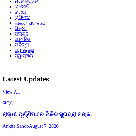
ମନୋରଞ୍ଜନ
ରାଜନୀତି
ରାଜ୍ୟ
ରାଶିଫଳ
ଲାଇଫ ଷ୍ଟାଇଲ
ଶିକ୍ଷା
ସଂସ୍କୃତି
ସାମାଜିକ
ସାହିତ୍ୟ
ସ୍ୱତନ୍ତ୍ର
ସ୍ୱାସ୍ଥ୍ୟ
Latest Updates
View All
ରାଜ୍ୟ
ରାକ୍ଷୀ ପୂର୍ଣ୍ଣିମାରେ ମିଳିବ ସୁଭଦ୍ରା ଟଙ୍କା
Ankita Sahoo
August 7, 2026