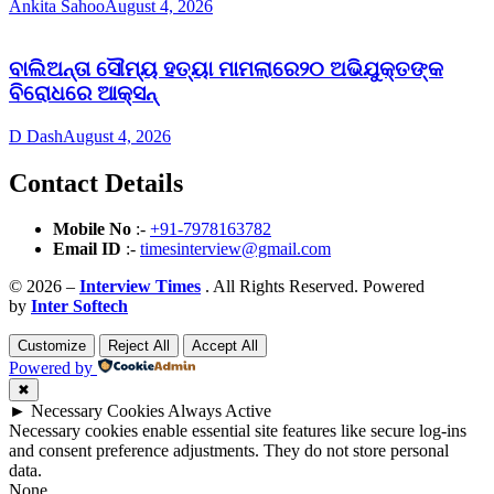
Ankita Sahoo
August 4, 2026
ବାଲିଅନ୍ତା ସୌମ୍ୟ ହତ୍ୟା ମାମଲାରେ୨୦ ଅଭିଯୁକ୍ତଙ୍କ
ବିରୋଧରେ ଆକ୍ସନ୍
D Dash
August 4, 2026
Contact Details
Mobile No
:-
+91-7978163782
Email ID
:-
timesinterview@gmail.com
© 2026 –
Interview Times
. All Rights Reserved. Powered
by
Inter Softech
Customize
Reject All
Accept All
Powered by
✖
►
Necessary Cookies
Always Active
Necessary cookies enable essential site features like secure log-ins
and consent preference adjustments. They do not store personal
data.
None