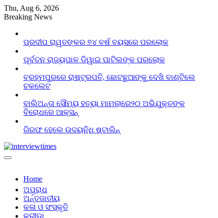
Skip
Thu, Aug 6, 2026
to
Breaking News
content
ପ୍ରଦୀପ ରାୱତଙ୍କର ୭୪ ବର୍ଷ ବୟସରେ ପରଲୋକ
ପୂର୍ବତନ ରାଜ୍ୟପାଳ ଡିୱାଇ ପାଟିଲଙ୍କ ପରଲୋକ
ବ୍ରହ୍ମପୁରରେ ରାଷ୍ଟ୍ରପତି, ଛୋଟଛୁଆଙ୍କୁ ଦେଖି ବାଣ୍ଟିଲେ
ଚକଲେଟ
ବାଲିଅନ୍ତା ସୌମ୍ୟ ହତ୍ୟା ମାମଲାରେ୨୦ ଅଭିଯୁକ୍ତଙ୍କ
ବିରୋଧରେ ଆକ୍ସନ୍
ଗିରଫ ହେଲେ ଉଦୟନିଧି ଷ୍ଟାଲିନ୍
Home
ଅପରାଧ
ଅର୍ନ୍ତଜାତୀୟ
କଳା ଓ ସଂସ୍କୃତି
କ୍ରୀଡା