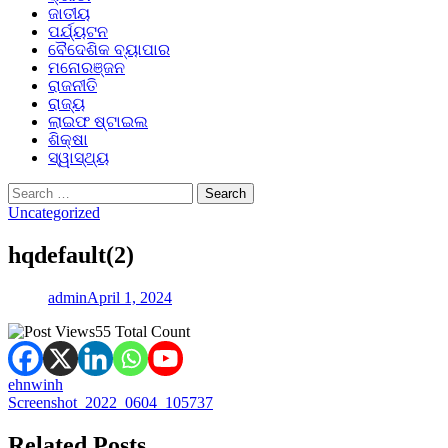
ଜାତୀୟ
ପର୍ଯ୍ୟଟନ
ବୈଦେଶିକ ବ୍ୟାପାର
ମନୋରଞ୍ଜନ
ରାଜନୀତି
ରାଜ୍ୟ
ଲାଇଫ ଷ୍ଟାଇଲ
ଶିକ୍ଷା
ସ୍ୱାସ୍ଥ୍ୟ
Search
for:
Uncategorized
hqdefault(2)
admin
April 1, 2024
55 Total Count
Post
ehnwinh
Screenshot_2022_0604_105737
navigation
Related Posts