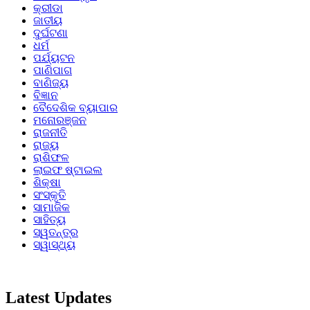
କ୍ରୀଡା
ଜାତୀୟ
ଦୁର୍ଘଟଣା
ଧର୍ମ
ପର୍ଯ୍ୟଟନ
ପାଣିପାଗ
ବାଣିଜ୍ୟ
ବିଜ୍ଞାନ
ବୈଦେଶିକ ବ୍ୟାପାର
ମନୋରଞ୍ଜନ
ରାଜନୀତି
ରାଜ୍ୟ
ରାଶିଫଳ
ଲାଇଫ ଷ୍ଟାଇଲ
ଶିକ୍ଷା
ସଂସ୍କୃତି
ସାମାଜିକ
ସାହିତ୍ୟ
ସ୍ୱତନ୍ତ୍ର
ସ୍ୱାସ୍ଥ୍ୟ
Latest Updates