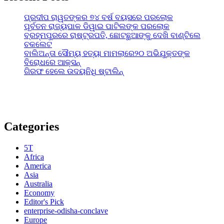
ପ୍ରଦୀପ ରାୱତଙ୍କର ୭୪ ବର୍ଷ ବୟସରେ ପରଲୋକ
ପୂର୍ବତନ ରାଜ୍ୟପାଳ ଡିୱାଇ ପାଟିଲଙ୍କ ପରଲୋକ
ବ୍ରହ୍ମପୁରରେ ରାଷ୍ଟ୍ରପତି, ଛୋଟଛୁଆଙ୍କୁ ଦେଖି ବାଣ୍ଟିଲେ
ଚକଲେଟ
ବାଲିଅନ୍ତା ସୌମ୍ୟ ହତ୍ୟା ମାମଲାରେ୨୦ ଅଭିଯୁକ୍ତଙ୍କ
ବିରୋଧରେ ଆକ୍ସନ୍
ଗିରଫ ହେଲେ ଉଦୟନିଧି ଷ୍ଟାଲିନ୍
Categories
5T
Africa
America
Asia
Australia
Economy
Editor's Pick
enterprise-odisha-conclave
Europe