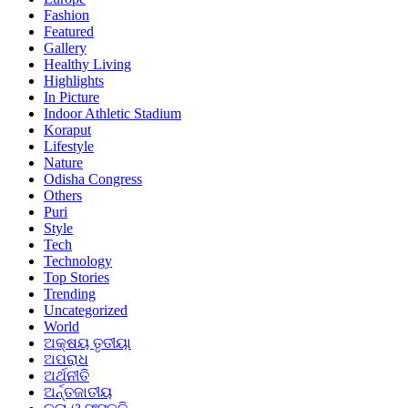
Fashion
Featured
Gallery
Healthy Living
Highlights
In Picture
Indoor Athletic Stadium
Koraput
Lifestyle
Nature
Odisha Congress
Others
Puri
Style
Tech
Technology
Top Stories
Trending
Uncategorized
World
ଅକ୍ଷୟ ତୃତୀୟା
ଅପରାଧ
ଅର୍ଥନୀତି
ଅର୍ନ୍ତଜାତୀୟ