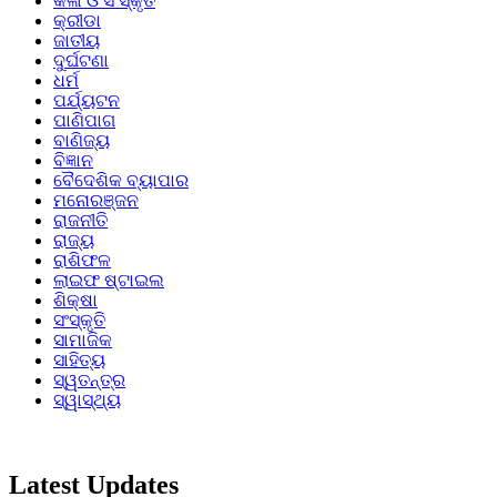
କଳା ଓ ସଂସ୍କୃତି
କ୍ରୀଡା
ଜାତୀୟ
ଦୁର୍ଘଟଣା
ଧର୍ମ
ପର୍ଯ୍ୟଟନ
ପାଣିପାଗ
ବାଣିଜ୍ୟ
ବିଜ୍ଞାନ
ବୈଦେଶିକ ବ୍ୟାପାର
ମନୋରଞ୍ଜନ
ରାଜନୀତି
ରାଜ୍ୟ
ରାଶିଫଳ
ଲାଇଫ ଷ୍ଟାଇଲ
ଶିକ୍ଷା
ସଂସ୍କୃତି
ସାମାଜିକ
ସାହିତ୍ୟ
ସ୍ୱତନ୍ତ୍ର
ସ୍ୱାସ୍ଥ୍ୟ
Latest Updates