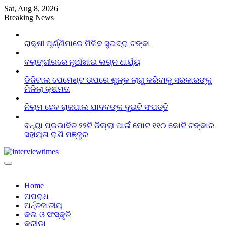
Skip
Sat, Aug 8, 2026
to
Breaking News
content
ରାକ୍ଷୀ ପୂର୍ଣ୍ଣିମାରେ ମିଳିବ ସୁଭଦ୍ରା ଟଙ୍କା
ବଲାଙ୍ଗୀରରେ ନୂଆଁଖାଇ ଲଗ୍ନ ଧାର୍ଯ୍ୟ
ଡିଜିଟାଲ ପେମେଣ୍ଟ ଉପରେ ଶୁଳ୍କ ଲାଗୁ କରିବାକୁ ସରକାରଙ୍କୁ
ମିଳିଲା କ୍ଷମତା
ନିଲାମ ହେବ ରାଜପାଲ ଯାଦବଙ୍କ ଦୁଇଟି ସଂପତ୍ତି
ବନ୍ୟା ପ୍ରଭାବିତ ୨୨ଟି ଜିଲ୍ଲା ପାଇଁ ମୋଟ ୧୧୦ କୋଟି ଟଙ୍କାର
ସହାୟତା ରାଶି ମଞ୍ଜୁର
Home
ଅପରାଧ
ଅର୍ନ୍ତଜାତୀୟ
କଳା ଓ ସଂସ୍କୃତି
କ୍ରୀଡା