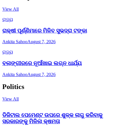
View All
ରାଜ୍ୟ
ରାକ୍ଷୀ ପୂର୍ଣ୍ଣିମାରେ ମିଳିବ ସୁଭଦ୍ରା ଟଙ୍କା
Ankita Sahoo
August 7, 2026
ରାଜ୍ୟ
ବଲାଙ୍ଗୀରରେ ନୂଆଁଖାଇ ଲଗ୍ନ ଧାର୍ଯ୍ୟ
Ankita Sahoo
August 7, 2026
Politics
View All
ଡିଜିଟାଲ ପେମେଣ୍ଟ ଉପରେ ଶୁଳ୍କ ଲାଗୁ କରିବାକୁ
ସରକାରଙ୍କୁ ମିଳିଲା କ୍ଷମତା