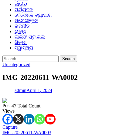
ଜାତୀୟ
ପର୍ଯ୍ୟଟନ
ବୈଦେଶିକ ବ୍ୟାପାର
ମନୋରଞ୍ଜନ
ରାଜନୀତି
ରାଜ୍ୟ
ଲାଇଫ ଷ୍ଟାଇଲ
ଶିକ୍ଷା
ସ୍ୱାସ୍ଥ୍ୟ
Search
for:
Uncategorized
IMG-20220611-WA0002
admin
April 1, 2024
47 Total Count
Post
Capture
IMG-20220611-WA0003