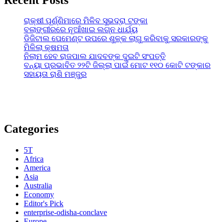
ରାକ୍ଷୀ ପୂର୍ଣ୍ଣିମାରେ ମିଳିବ ସୁଭଦ୍ରା ଟଙ୍କା
ବଲାଙ୍ଗୀରରେ ନୂଆଁଖାଇ ଲଗ୍ନ ଧାର୍ଯ୍ୟ
ଡିଜିଟାଲ ପେମେଣ୍ଟ ଉପରେ ଶୁଳ୍କ ଲାଗୁ କରିବାକୁ ସରକାରଙ୍କୁ
ମିଳିଲା କ୍ଷମତା
ନିଲାମ ହେବ ରାଜପାଲ ଯାଦବଙ୍କ ଦୁଇଟି ସଂପତ୍ତି
ବନ୍ୟା ପ୍ରଭାବିତ ୨୨ଟି ଜିଲ୍ଲା ପାଇଁ ମୋଟ ୧୧୦ କୋଟି ଟଙ୍କାର
ସହାୟତା ରାଶି ମଞ୍ଜୁର
Categories
5T
Africa
America
Asia
Australia
Economy
Editor's Pick
enterprise-odisha-conclave
Europe