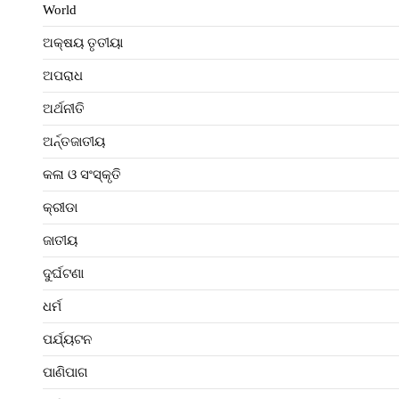
World
ଅକ୍ଷୟ ତୃତୀୟା
ଅପରାଧ
ଅର୍ଥନୀତି
ଅର୍ନ୍ତଜାତୀୟ
କଳା ଓ ସଂସ୍କୃତି
କ୍ରୀଡା
ଜାତୀୟ
ଦୁର୍ଘଟଣା
ଧର୍ମ
ପର୍ଯ୍ୟଟନ
ପାଣିପାଗ