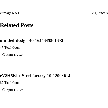
images-3-1
Vigilance
Post
navigation
Related Posts
untitled-design-40-16543455013×2
47 Total Count
April 1, 2024
eV8H5KLt-Steel-factory-10-1200×614
67 Total Count
April 1, 2024