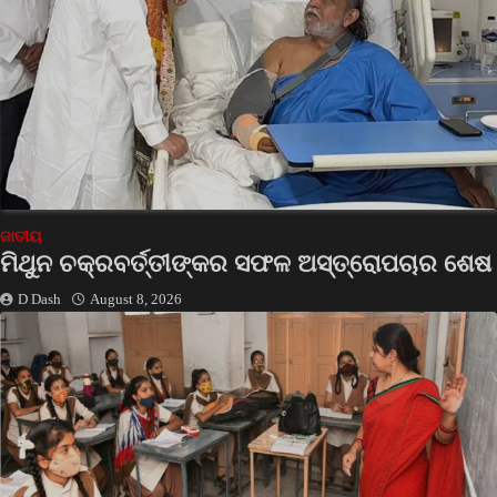
ଜାତୀୟ
ମିଥୁନ ଚକ୍ରବର୍ତ୍ତୀଙ୍କର ସଫଳ ଅସ୍ତ୍ରୋପଚାର ଶେଷ
D Dash
August 8, 2026