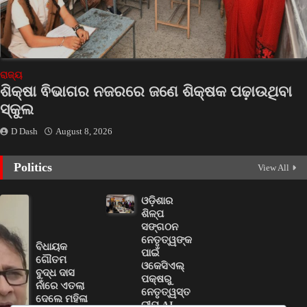
ରାଜ୍ୟ
ଶିକ୍ଷା ଵିଭାଗର ନଜରରେ ଜଣେ ଶିକ୍ଷକ ପଢ଼ାଉଥିବା
ସ୍କୁଲ
D Dash
August 8, 2026
Politics
View All
ଓଡ଼ିଶାର
ଶିଳ୍ପ
ସଙ୍ଗଠନ
ନେତୃତ୍ୱଙ୍କ
ବିଧାୟକ
ପାଇଁ
ଗୌତମ
ଓକେସିଏଲ୍
ବୁଦ୍ଧ ଦାସ
ପକ୍ଷରୁ
ନାଁରେ ଏତଲା
ନେତୃତ୍ୱସ୍ତ
ଦେଲେ ମହିଳା
ରୀୟ AI