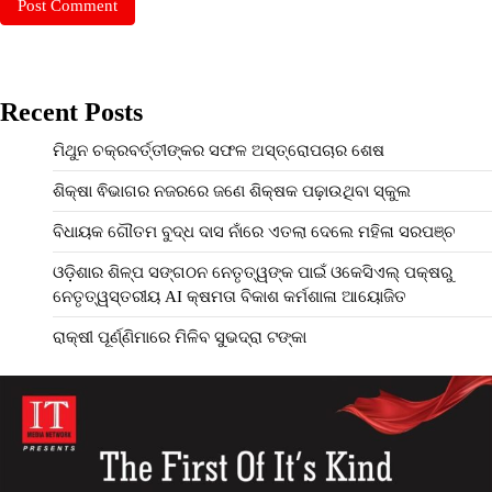
Recent Posts
ମିଥୁନ ଚକ୍ରବର୍ତ୍ତୀଙ୍କର ସଫଳ ଅସ୍ତ୍ରୋପଚାର ଶେଷ
ଶିକ୍ଷା ଵିଭାଗର ନଜରରେ ଜଣେ ଶିକ୍ଷକ ପଢ଼ାଉଥିବା ସ୍କୁଲ
ବିଧାୟକ ଗୌତମ ବୁଦ୍ଧ ଦାସ ନାଁରେ ଏତଲା ଦେଲେ ମହିଳା ସରପଞ୍ଚ
ଓଡ଼ିଶାର ଶିଳ୍ପ ସଙ୍ଗଠନ ନେତୃତ୍ୱଙ୍କ ପାଇଁ ଓକେସିଏଲ୍ ପକ୍ଷରୁ
ନେତୃତ୍ୱସ୍ତରୀୟ AI କ୍ଷମତା ବିକାଶ କର୍ମଶାଳା ଆୟୋଜିତ
ରାକ୍ଷୀ ପୂର୍ଣ୍ଣିମାରେ ମିଳିବ ସୁଭଦ୍ରା ଟଙ୍କା