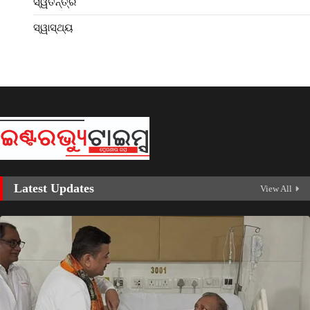
ସ୍ୱତନ୍ତ୍ର
ସ୍ୱାସ୍ଥ୍ୟ
Latest Updates
View All