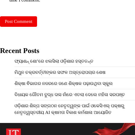
Recent Posts
ଫ୍ୟାଶନ୍‌ ଶୋ’ରେ ଝଲସିଲା ଓଡ଼ିଶାର ହସ୍ତତନ୍ତ
ମିଥୁନ ଚକ୍ରବର୍ତ୍ତୀଙ୍କର ସଫଳ ଅସ୍ତ୍ରୋପଚାର ଶେଷ
ଶିକ୍ଷା ଵିଭାଗର ନଜରରେ ଜଣେ ଶିକ୍ଷକ ପଢ଼ାଉଥିବା ସ୍କୁଲ
ବିଧାୟକ ଗୌତମ ବୁଦ୍ଧ ଦାସ ନାଁରେ ଏତଲା ଦେଲେ ମହିଳା ସରପଞ୍ଚ
ଓଡ଼ିଶାର ଶିଳ୍ପ ସଙ୍ଗଠନ ନେତୃତ୍ୱଙ୍କ ପାଇଁ ଓକେସିଏଲ୍ ପକ୍ଷରୁ
ନେତୃତ୍ୱସ୍ତରୀୟ AI କ୍ଷମତା ବିକାଶ କର୍ମଶାଳା ଆୟୋଜିତ