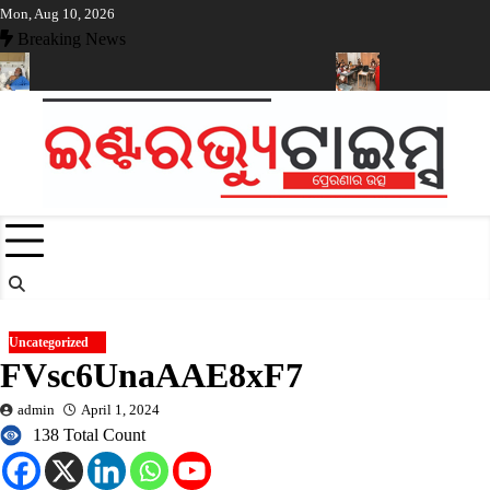
Skip
Mon, Aug 10, 2026
to
Breaking News
content
 ଚକ୍ରବର୍ତ୍ତୀଙ୍କର ସଫଳ ଅସ୍ତ୍ରୋପଚାର ଶେଷ
ଶିକ୍ଷା ଵିଭାଗର ନଜରରେ ଜଣ
Uncategorized
FVsc6UnaAAE8xF7
admin
April 1, 2024
138 Total Count