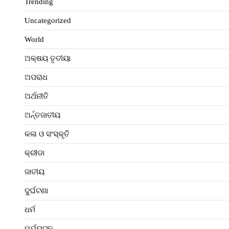
Trending
Uncategorized
World
ଅକ୍ଷୟ ତୃତୀୟା
ଅପରାଧ
ଅର୍ଥନୀତି
ଅର୍ନ୍ତଜାତୀୟ
କଳା ଓ ସଂସ୍କୃତି
କ୍ରୀଡା
ଜାତୀୟ
ଦୁର୍ଘଟଣା
ଧର୍ମ
ପର୍ଯ୍ୟଟନ