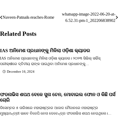
whatsapp-image-2022-06-20-at-
Post
Naveen-Patnaik-reaches-Rome
6.52.31-pm-1_202206838902
navigation
Related Posts
IAS ଅନିମେଶ ପ୍ରଧାନଙ୍କୁ ମିଳିଲା ଓଡ଼ିଶା କ୍ୟାଡର
IAS ଅନିମେଶ ପ୍ରଧାନଙ୍କୁ ମିଳିଲା ଓଡ଼ିଶା କ୍ୟାଡର। ୨୦୨୩ ସିଭିଲ୍ ସର୍ଭିସ୍
ପରୀକ୍ଷୀରେ ଦ୍ବିତୀୟ ରାଙ୍କ ପାଇଥିବା ଅନିମେଶ ପ୍ରଧାନଙ୍କୁ…
December 16, 2024
ଫଡନାଭିସ ଶପଥ ବେଳେ ସୁନା ଚେନ, ମୋବାଇଲ ଫୋନ ଓ କିଛି ପର୍ସ
ଚୋରି
ଡିସେମ୍ବର ୫ ତାରିଖରେ ମହାରାଷ୍ଟ୍ରର ଆଜାଦ ମୈଦାନରେ ମହାରାଷ୍ଟ୍ର
ମୁଖ୍ୟମନ୍ତ୍ରୀ ଭାବେ ବିଜେପି ନେତା ଦେବେନ୍ଦ୍ର ଫଡନାଭିସ ଶପଥ ନେଇଥିଲେ।…