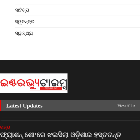
ସାହିତ୍ୟ
ସ୍ୱତନ୍ତ୍ର
ସ୍ୱାସ୍ଥ୍ୟ
Latest Updates
View All
ରାଜ୍ୟ
ଫ୍ୟାଶନ୍‌ ଶୋ’ରେ ଝଲସିଲା ଓଡ଼ିଶାର ହସ୍ତତନ୍ତ