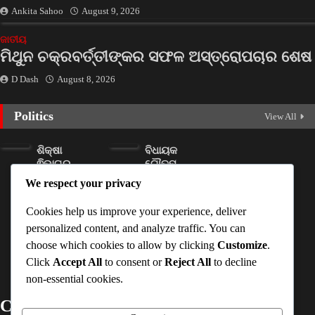
Ankita Sahoo
August 9, 2026
ଜାତୀୟ
ମିଥୁନ ଚକ୍ରବର୍ତ୍ତୀଙ୍କର ସଫଳ ଅସ୍ତ୍ରୋପଚାର ଶେଷ
D Dash
August 8, 2026
Politics
View All
ଶିକ୍ଷା
ବିଧାୟକ
ଵିଭାଗର
ଗୌତମ
ନଜରରେ
ବୁଦ୍ଧ ଦାସ
We respect your privacy
ଜଣେ ଶିକ୍ଷକ
ନାଁରେ ଏତଲା
ପଢ଼ାଉଥିବା
ଦେଲେ ମହିଳା
Cookies help us improve your experience, deliver
ସ୍କୁଲ
ସରପଞ୍ଚ
personalized content, and analyze traffic. You can
D Dash
D Dash
choose which cookies to allow by clicking
Customize
.
August
August
Click
Accept All
to consent or
Reject All
to decline
8, 2026
8, 2026
non-essential cookies.
Contact Details