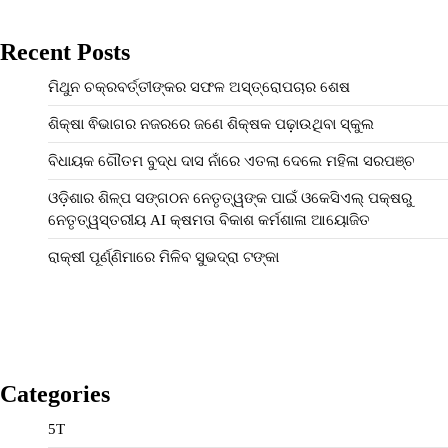
Recent Posts
ମିଥୁନ ଚକ୍ରବର୍ତ୍ତୀଙ୍କର ସଫଳ ଅସ୍ତ୍ରୋପଚାର ଶେଷ
ଶିକ୍ଷା ଵିଭାଗର ନଜରରେ ଜଣେ ଶିକ୍ଷକ ପଢ଼ାଉଥିବା ସ୍କୁଲ
ବିଧାୟକ ଗୌତମ ବୁଦ୍ଧ ଦାସ ନାଁରେ ଏତଲା ଦେଲେ ମହିଳା ସରପଞ୍ଚ
ଓଡ଼ିଶାର ଶିଳ୍ପ ସଙ୍ଗଠନ ନେତୃତ୍ୱଙ୍କ ପାଇଁ ଓକେସିଏଲ୍ ପକ୍ଷରୁ
ନେତୃତ୍ୱସ୍ତରୀୟ AI କ୍ଷମତା ବିକାଶ କର୍ମଶାଳା ଆୟୋଜିତ
ରାକ୍ଷୀ ପୂର୍ଣ୍ଣିମାରେ ମିଳିବ ସୁଭଦ୍ରା ଟଙ୍କା
Categories
5T