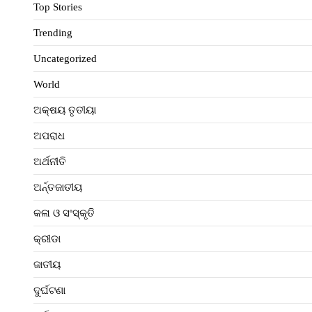
Top Stories
Trending
Uncategorized
World
ଅକ୍ଷୟ ତୃତୀୟା
ଅପରାଧ
ଅର୍ଥନୀତି
ଅର୍ନ୍ତଜାତୀୟ
କଳା ଓ ସଂସ୍କୃତି
କ୍ରୀଡା
ଜାତୀୟ
ଦୁର୍ଘଟଣା