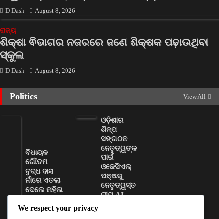
D Dash
August 8, 2026
ରାଜ୍ୟ
ଶିକ୍ଷା ଵିଭାଗର ନଜରରେ ଜଣେ ଶିକ୍ଷକ ପଢ଼ାଉଥିବା
ସ୍କୁଲ
D Dash
August 8, 2026
Politics
View All
ଓଡ଼ିଶାର
ଶିଳ୍ପ
ସଙ୍ଗଠନ
ନେତୃତ୍ୱଙ୍କ
ବିଧାୟକ
ପାଇଁ
ଗୌତମ
ଓକେସିଏଲ୍
ବୁଦ୍ଧ ଦାସ
ପକ୍ଷରୁ
ନାଁରେ ଏତଲା
ନେତୃତ୍ୱସ୍ତ
ଦେଲେ ମହିଳା
ରୀୟ AI
ସରପଞ୍ଚ
କ୍ଷମତା
We respect your privacy
ବିକାଶ
D Dash