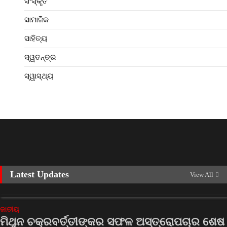
ସଂସ୍କୃତି
ସାମାଜିକ
ସାହିତ୍ୟ
ସ୍ୱତନ୍ତ୍ର
ସ୍ୱାସ୍ଥ୍ୟ
Latest Updates
View All
ଜାତୀୟ
ମିଥୁନ ଚକ୍ରବର୍ତ୍ତୀଙ୍କର ସଫଳ ଅସ୍ତ୍ରୋପଚାର ଶେଷ