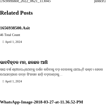
Screenshot_2022_0621_113045
justice
Post
navigation
Related Posts
1656938500.Asit
46 Total Count
April 1, 2024
ଭାବବିହ୍ବଳ ମନ, ଛଳଛଳ ଆଖି
ସାରା ବର୍ଷ ଶ୍ରୀଜଗନ୍ନାଥଙ୍କୁ ଦର୍ଶନ କରିବାକୁ ବଡ଼ ଦେଉଳକୁ ଯାଆନ୍ତି ଭକ୍ତ। ହେଲେ
ରଥଯାତ୍ରାରେ ରତ୍ନ ସିଂହାସନ ଛାଡ଼ି ବଡ଼ଦାଣ୍ଡକୁ…
April 1, 2024
WhatsApp-Image-2018-03-27-at-11.36.52-PM