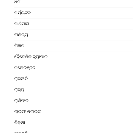
ଧର୍ମ
ପର୍ଯ୍ୟଟନ
ପାଣିପାଗ
ବାଣିଜ୍ୟ
ବିଜ୍ଞାନ
ବୈଦେଶିକ ବ୍ୟାପାର
ମନୋରଞ୍ଜନ
ରାଜନୀତି
ରାଜ୍ୟ
ରାଶିଫଳ
ଲାଇଫ ଷ୍ଟାଇଲ
ଶିକ୍ଷା