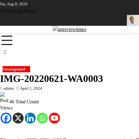
Skip
Sat, Aug 8, 2026
to
Breaking News
content
ାର ଶେଷ
ଶିକ୍ଷା ଵିଭାଗର ନଜରରେ ଜଣେ ଶିକ୍ଷକ ପଢ଼ାଉଥିବା ସ୍କୁଲ
ବିଧାୟକ 
Uncategorized
IMG-20220621-WA0003
admin
April 1, 2024
46 Total Count