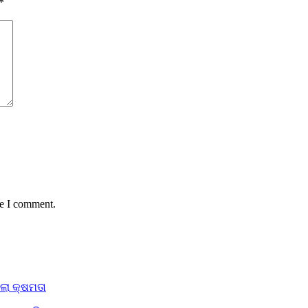
*
me I comment.
ିଲା କ୍ଷମତା