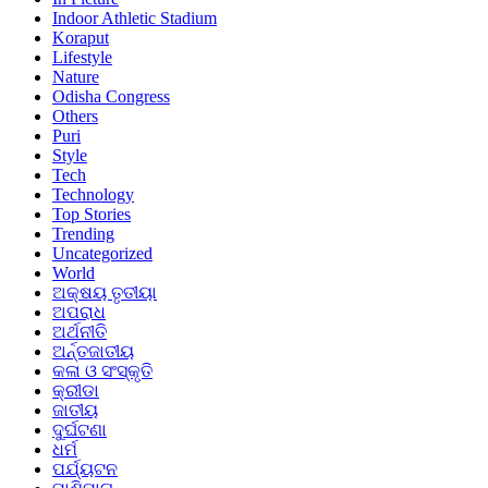
Indoor Athletic Stadium
Koraput
Lifestyle
Nature
Odisha Congress
Others
Puri
Style
Tech
Technology
Top Stories
Trending
Uncategorized
World
ଅକ୍ଷୟ ତୃତୀୟା
ଅପରାଧ
ଅର୍ଥନୀତି
ଅର୍ନ୍ତଜାତୀୟ
କଳା ଓ ସଂସ୍କୃତି
କ୍ରୀଡା
ଜାତୀୟ
ଦୁର୍ଘଟଣା
ଧର୍ମ
ପର୍ଯ୍ୟଟନ