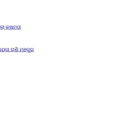
ିଲା କ୍ଷମତା
ୟତା ରାଶି ମଞ୍ଜୁର