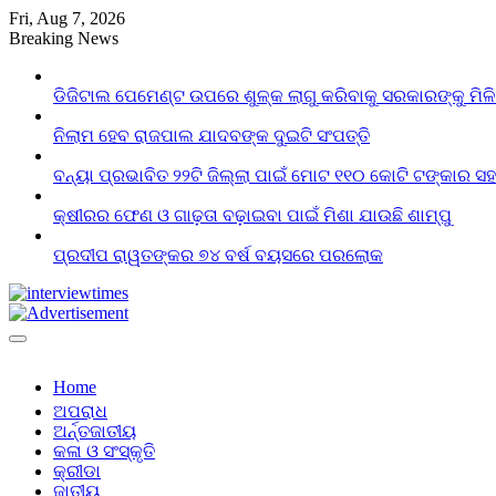
Skip
Fri, Aug 7, 2026
to
Breaking News
content
ଡିଜିଟାଲ ପେମେଣ୍ଟ ଉପରେ ଶୁଳ୍କ ଲାଗୁ କରିବାକୁ ସରକାରଙ୍କୁ ମିଳ
ନିଲାମ ହେବ ରାଜପାଲ ଯାଦବଙ୍କ ଦୁଇଟି ସଂପତ୍ତି
ବନ୍ୟା ପ୍ରଭାବିତ ୨୨ଟି ଜିଲ୍ଲା ପାଇଁ ମୋଟ ୧୧୦ କୋଟି ଟଙ୍କାର ସହା
କ୍ଷୀରର ଫେଣ ଓ ଗାଢ଼ତା ବଢ଼ାଇବା ପାଇଁ ମିଶା ଯାଉଛି ଶାମ୍ପୁ
ପ୍ରଦୀପ ରାୱତଙ୍କର ୭୪ ବର୍ଷ ବୟସରେ ପରଲୋକ
Home
ଅପରାଧ
ଅର୍ନ୍ତଜାତୀୟ
କଳା ଓ ସଂସ୍କୃତି
କ୍ରୀଡା
ଜାତୀୟ