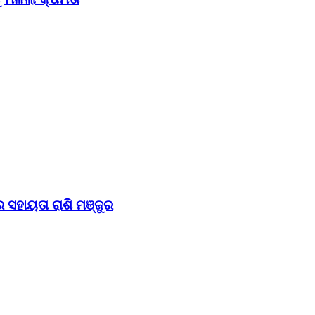
 ସହାୟତା ରାଶି ମଞ୍ଜୁର