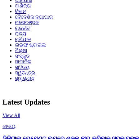
ପାଣିପାଗ
ବାଣିଜ୍ୟ
ବିଜ୍ଞାନ
ବୈଦେଶିକ ବ୍ୟାପାର
ମନୋରଞ୍ଜନ
ରାଜନୀତି
ରାଜ୍ୟ
ରାଶିଫଳ
ଲାଇଫ ଷ୍ଟାଇଲ
ଶିକ୍ଷା
ସଂସ୍କୃତି
ସାମାଜିକ
ସାହିତ୍ୟ
ସ୍ୱତନ୍ତ୍ର
ସ୍ୱାସ୍ଥ୍ୟ
Latest Updates
View All
ଜାତୀୟ
ଡିଜିଟାଲ ପେମେଣ୍ଟ ଉପରେ ଶୁଳ୍କ ଲାଗୁ କରିବାକୁ ସରକାରଙ୍କୁ 