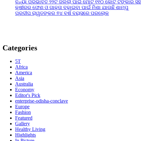
ବନ୍ୟା ପ୍ରଭାବିତ ୨୨ଟି ଜିଲ୍ଲା ପାଇଁ ମୋଟ ୧୧୦ କୋଟି ଟଙ୍କାର ସହା
କ୍ଷୀରର ଫେଣ ଓ ଗାଢ଼ତା ବଢ଼ାଇବା ପାଇଁ ମିଶା ଯାଉଛି ଶାମ୍ପୁ
ପ୍ରଦୀପ ରାୱତଙ୍କର ୭୪ ବର୍ଷ ବୟସରେ ପରଲୋକ
Categories
5T
Africa
America
Asia
Australia
Economy
Editor's Pick
enterprise-odisha-conclave
Europe
Fashion
Featured
Gallery
Healthy Living
Highlights
In Picture