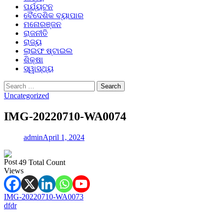
ପର୍ଯ୍ୟଟନ
ବୈଦେଶିକ ବ୍ୟାପାର
ମନୋରଞ୍ଜନ
ରାଜନୀତି
ରାଜ୍ୟ
ଲାଇଫ ଷ୍ଟାଇଲ
ଶିକ୍ଷା
ସ୍ୱାସ୍ଥ୍ୟ
Search
for:
Uncategorized
IMG-20220710-WA0074
admin
April 1, 2024
49 Total Count
Post
IMG-20220710-WA0073
dfdr
navigation