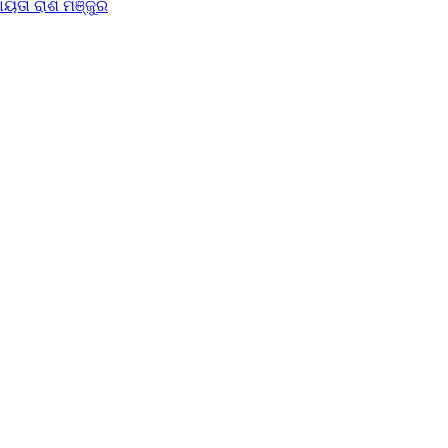
ୟତା ରାଶି ମଞ୍ଜୁର