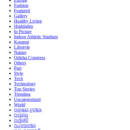
Europe
Fashion
Featured
Gallery
Healthy Living
Highlights
In Picture
Indoor Athletic Stadium
Koraput
Lifestyle
Nature
Odisha Congress
Others
Puri
Style
Tech
Technology
Top Stories
Trending
Uncategorized
World
ଅକ୍ଷୟ ତୃତୀୟା
ଅପରାଧ
ଅର୍ଥନୀତି
ଅର୍ନ୍ତଜାତୀୟ