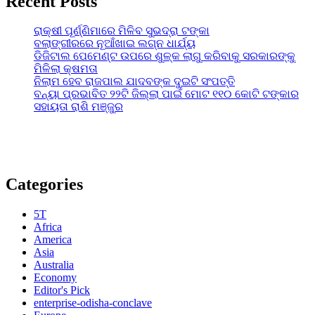
Recent Posts
ରାକ୍ଷୀ ପୂର୍ଣ୍ଣିମାରେ ମିଳିବ ସୁଭଦ୍ରା ଟଙ୍କା
ବଲାଙ୍ଗୀରରେ ନୂଆଁଖାଇ ଲଗ୍ନ ଧାର୍ଯ୍ୟ
ଡିଜିଟାଲ ପେମେଣ୍ଟ ଉପରେ ଶୁଳ୍କ ଲାଗୁ କରିବାକୁ ସରକାରଙ୍କୁ
ମିଳିଲା କ୍ଷମତା
ନିଲାମ ହେବ ରାଜପାଲ ଯାଦବଙ୍କ ଦୁଇଟି ସଂପତ୍ତି
ବନ୍ୟା ପ୍ରଭାବିତ ୨୨ଟି ଜିଲ୍ଲା ପାଇଁ ମୋଟ ୧୧୦ କୋଟି ଟଙ୍କାର
ସହାୟତା ରାଶି ମଞ୍ଜୁର
Categories
5T
Africa
America
Asia
Australia
Economy
Editor's Pick
enterprise-odisha-conclave