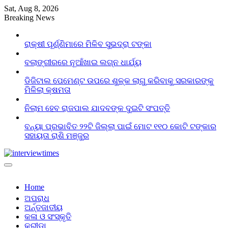
Skip
Sat, Aug 8, 2026
to
Breaking News
content
ରାକ୍ଷୀ ପୂର୍ଣ୍ଣିମାରେ ମିଳିବ ସୁଭଦ୍ରା ଟଙ୍କା
ବଲାଙ୍ଗୀରରେ ନୂଆଁଖାଇ ଲଗ୍ନ ଧାର୍ଯ୍ୟ
ଡିଜିଟାଲ ପେମେଣ୍ଟ ଉପରେ ଶୁଳ୍କ ଲାଗୁ କରିବାକୁ ସରକାରଙ୍କୁ
ମିଳିଲା କ୍ଷମତା
ନିଲାମ ହେବ ରାଜପାଲ ଯାଦବଙ୍କ ଦୁଇଟି ସଂପତ୍ତି
ବନ୍ୟା ପ୍ରଭାବିତ ୨୨ଟି ଜିଲ୍ଲା ପାଇଁ ମୋଟ ୧୧୦ କୋଟି ଟଙ୍କାର
ସହାୟତା ରାଶି ମଞ୍ଜୁର
Home
ଅପରାଧ
ଅର୍ନ୍ତଜାତୀୟ
କଳା ଓ ସଂସ୍କୃତି
କ୍ରୀଡା