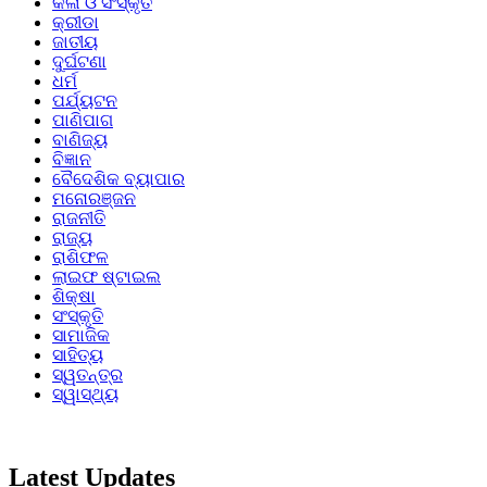
କଳା ଓ ସଂସ୍କୃତି
କ୍ରୀଡା
ଜାତୀୟ
ଦୁର୍ଘଟଣା
ଧର୍ମ
ପର୍ଯ୍ୟଟନ
ପାଣିପାଗ
ବାଣିଜ୍ୟ
ବିଜ୍ଞାନ
ବୈଦେଶିକ ବ୍ୟାପାର
ମନୋରଞ୍ଜନ
ରାଜନୀତି
ରାଜ୍ୟ
ରାଶିଫଳ
ଲାଇଫ ଷ୍ଟାଇଲ
ଶିକ୍ଷା
ସଂସ୍କୃତି
ସାମାଜିକ
ସାହିତ୍ୟ
ସ୍ୱତନ୍ତ୍ର
ସ୍ୱାସ୍ଥ୍ୟ
Latest Updates