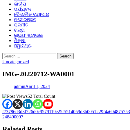
ଜାତୀୟ
ପର୍ଯ୍ୟଟନ
ବୈଦେଶିକ ବ୍ୟାପାର
ମନୋରଞ୍ଜନ
ରାଜନୀତି
ରାଜ୍ୟ
ଲାଇଫ ଷ୍ଟାଇଲ
ଶିକ୍ଷା
ସ୍ୱାସ୍ଥ୍ୟ
Search
for:
Uncategorized
IMG-20220712-WA0001
admin
April 1, 2024
52 Total Count
Post
f73786d3d3f726d0c9579119e25f5514059d3b0051229f4a694875753
248490097
navigation
Related Posts