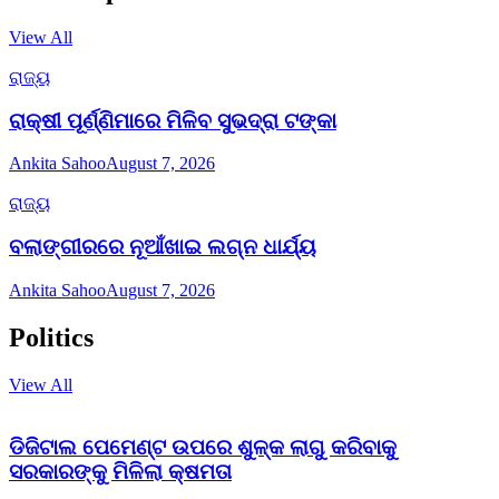
View All
ରାଜ୍ୟ
ରାକ୍ଷୀ ପୂର୍ଣ୍ଣିମାରେ ମିଳିବ ସୁଭଦ୍ରା ଟଙ୍କା
Ankita Sahoo
August 7, 2026
ରାଜ୍ୟ
ବଲାଙ୍ଗୀରରେ ନୂଆଁଖାଇ ଲଗ୍ନ ଧାର୍ଯ୍ୟ
Ankita Sahoo
August 7, 2026
Politics
View All
ଡିଜିଟାଲ ପେମେଣ୍ଟ ଉପରେ ଶୁଳ୍କ ଲାଗୁ କରିବାକୁ
ସରକାରଙ୍କୁ ମିଳିଲା କ୍ଷମତା