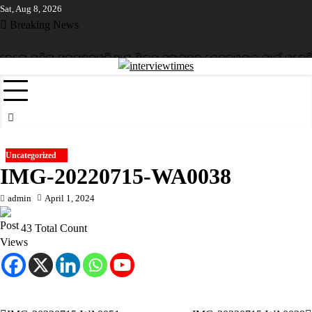
Skip
Sat, Aug 8, 2026
to
Breaking News
content
େଲେ ମହିଳା ସରପଞ୍ଚ
ଓଡ଼ିଶାର ଶିଳ୍ପ ସଙ୍ଗଠନ ନେତୃତ୍ୱଙ୍କ ପାଇଁ ଓକେସିଏ
Uncategorized
IMG-20220715-WA0038
admin
April 1, 2024
43 Total Count