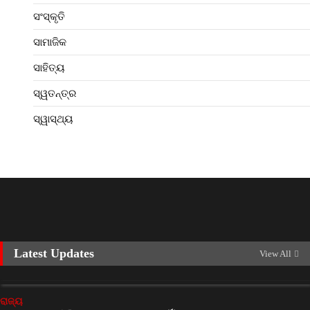
ସଂସ୍କୃତି
ସାମାଜିକ
ସାହିତ୍ୟ
ସ୍ୱତନ୍ତ୍ର
ସ୍ୱାସ୍ଥ୍ୟ
Latest Updates
View All
ରାଜ୍ୟ