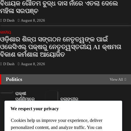
ବିଧାୟକ ଗୌତମ ବୁଦ୍ଧ ଦାସ ନାଁରେ ଏତଲା ଦେଲେ
ମହିଳା ସରପଞ୍ଚ
D Dash
August 8, 2026
ଜାତୀୟ
ଓଡ଼ିଶାର ଶିଳ୍ପ ସଙ୍ଗଠନ ନେତୃତ୍ୱଙ୍କ ପାଇଁ
ଓକେସିଏଲ୍ ପକ୍ଷରୁ ନେତୃତ୍ୱସ୍ତରୀୟ AI କ୍ଷମତା
ବିକାଶ କର୍ମଶାଳା ଆୟୋଜିତ
D Dash
August 8, 2026
Politics
View All
ରାକ୍ଷୀ
ପୂର୍ଣ୍ଣିମାରେ
ବଲାଙ୍ଗୀର
ମିଳିବ
ରେ ନୂଆଁଖାଇ
We respect your privacy
ସୁଭଦ୍ରା
ଲଗ୍ନ ଧାର୍ଯ୍ୟ
ଟଙ୍କା
Ankita
Cookies help us improve your experience, deliver
Ankita
Sahoo
personalized content, and analyze traffic. You can