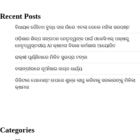
Recent Posts
ବିଧାୟକ ଗୌତମ ବୁଦ୍ଧ ଦାସ ନାଁରେ ଏତଲା ଦେଲେ ମହିଳା ସରପଞ୍ଚ
ଓଡ଼ିଶାର ଶିଳ୍ପ ସଙ୍ଗଠନ ନେତୃତ୍ୱଙ୍କ ପାଇଁ ଓକେସିଏଲ୍ ପକ୍ଷରୁ
ନେତୃତ୍ୱସ୍ତରୀୟ AI କ୍ଷମତା ବିକାଶ କର୍ମଶାଳା ଆୟୋଜିତ
ରାକ୍ଷୀ ପୂର୍ଣ୍ଣିମାରେ ମିଳିବ ସୁଭଦ୍ରା ଟଙ୍କା
ବଲାଙ୍ଗୀରରେ ନୂଆଁଖାଇ ଲଗ୍ନ ଧାର୍ଯ୍ୟ
ଡିଜିଟାଲ ପେମେଣ୍ଟ ଉପରେ ଶୁଳ୍କ ଲାଗୁ କରିବାକୁ ସରକାରଙ୍କୁ ମିଳିଲା
କ୍ଷମତା
Categories