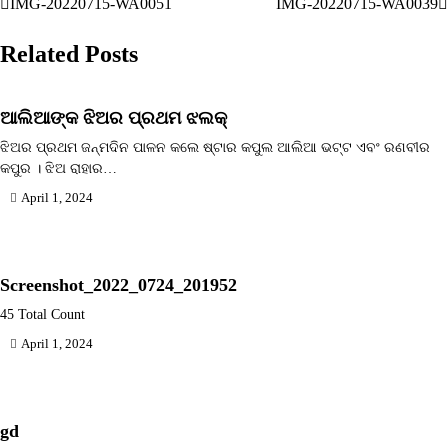
IMG-20220715-WA0051
IMG-20220715-WA0039
Post
navigation
Related Posts
ଆଲିଆଙ୍କ ଝିଅର ପ୍ରଥମ ଝଲକ୍‌
ଝିଅର ପ୍ରଥମ ଜନ୍ମଦିନ ପାଳନ କଲେ ଷ୍ଟାର କପୁଲ ଆଲିଆ ଭଟ୍ଟ ଏବଂ ରଣବୀର
କପୁର । ଝିଅ ରାହାର…
April 1, 2024
Screenshot_2022_0724_201952
45 Total Count
April 1, 2024
gd