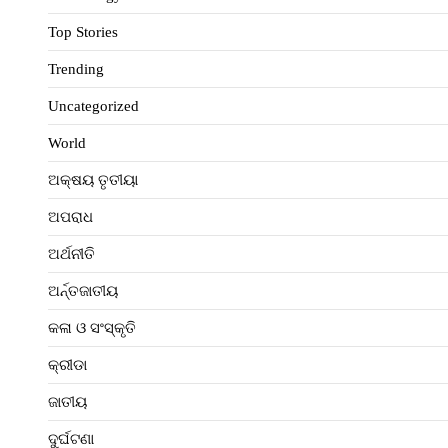
Top Stories
Trending
Uncategorized
World
ଅକ୍ଷୟ ତୃତୀୟା
ଅପରାଧ
ଅର୍ଥନୀତି
ଅର୍ନ୍ତଜାତୀୟ
କଳା ଓ ସଂସ୍କୃତି
କ୍ରୀଡା
ଜାତୀୟ
ଦୁର୍ଘଟଣା