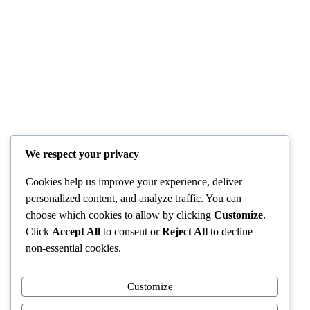
ନିଲାମ ହେବ ରାଜପାଲ ଯାଦବଙ୍କ ଦୁଇଟି ସଂପତ୍ତି
D Dash
August 6, 2026
Politics
View All
ବନ୍ୟା
କ୍ଷୀରର
ପ୍ରଭାବିତ
ଫେଣ ଓ
୨୨ଟି ଜିଲ୍ଲା
ଗାଢ଼ତା
ପାଇଁ ମୋଟ
ବଢ଼ାଇବା
୧୧୦ କୋଟି
We respect your privacy
ପାଇଁ ମିଶା
ଟଙ୍କାର
ଯାଉଛି
ସହାୟତା ରାଶି
ଶାମ୍ପୁ
Cookies help us improve your experience, deliver
ମଞ୍ଜୁର
personalized content, and analyze traffic. You can
D Dash
D Dash
choose which cookies to allow by clicking
Customize
.
August 6,
August 6,
Click
Accept All
to consent or
Reject All
to decline
2026
2026
non-essential cookies.
Contact Details
Customize
Mobile No
:-
+91-7978163782