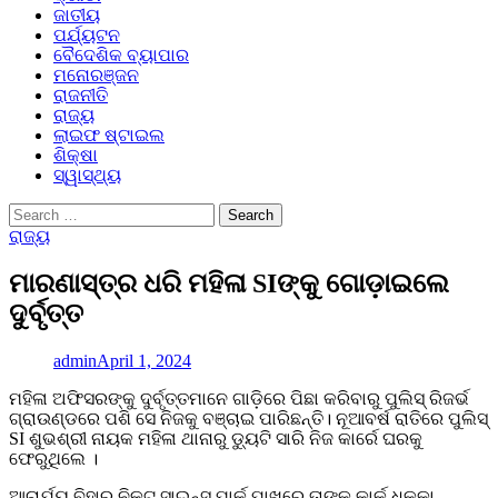
ଜାତୀୟ
ପର୍ଯ୍ୟଟନ
ବୈଦେଶିକ ବ୍ୟାପାର
ମନୋରଞ୍ଜନ
ରାଜନୀତି
ରାଜ୍ୟ
ଲାଇଫ ଷ୍ଟାଇଲ
ଶିକ୍ଷା
ସ୍ୱାସ୍ଥ୍ୟ
Search
for:
ରାଜ୍ୟ
ମାରଣାସ୍ତ୍ର ଧରି ମହିଳା SIଙ୍କୁ ଗୋଡ଼ାଇଲେ
ଦୁର୍ବୃତ୍ତ
admin
April 1, 2024
ମହିଳା ଅଫିସରଙ୍କୁ ଦୁର୍ବୃତ୍ତମାନେ ଗାଡ଼ିରେ ପିଛା କରିବାରୁ ପୁଲିସ୍ ରିଜର୍ଭ
ଗ୍ରାଉଣ୍ଡରେ ପଶି ସେ ନିଜକୁ ବଞ୍ଚାଇ ପାରିଛନ୍ତି। ନୂଆବର୍ଷ ରାତିରେ ପୁଲିସ୍
SI ଶୁଭଶ୍ରୀ ନାୟକ ମହିଳା ଥାନାରୁ ଡ୍ୟୁଟି ସାରି ନିଜ କାର୍ରେ ଘରକୁ
ଫେରୁଥିଲେ ।
ଆଚାର୍ଯ୍ୟ ବିହାର ନିକଟ ସାଇନ୍ସ ପାର୍କ ପାଖରେ ତାଙ୍କ କାର୍କୁ ଧକ୍କା