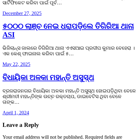
ସାର୍ଟିଫିକେଟ କରିବା ପାଇଁ ପୂର୍ବ…
December 27, 2025
୫୦୦୦ ଲାଞ୍ଚ ନେଇ ଧରାପଡ଼ିଲେ ତିଗିରିଆ ଥାନା
ASI
ଭିଜିଲାନ୍ସ ଜାଲରେ ତିଗିରିଆ ଥାନା ଏଏସଆଇ ପ୍ରଦୀପ କୁମାର ବେହେରା ।
ଏକ କେଶ୍‌ ଫାଇନାଲ କରିବା ପାଇଁ ୫…
May 22, 2025
ବିଧାୟିକା ଅଳକା ମହାନ୍ତି ଅସୁସ୍ଥ
ବ୍ରଜରାଜନଗର ବିଧାୟିକା ଅଳକା ମହାନ୍ତି ଅସୁସ୍ଥ ହୋଇପଡ଼ିଥିବା ବେଳେ
ଶ୍ରୀମତୀ ମହାନ୍ତିଙ୍କ ଉଚ୍ଚ ରକ୍ତଚାପ, ଡାଇବେଟିସ ଥିବା ବେଳେ
ତାଙ୍କ…
April 1, 2024
Leave a Reply
Your email address will not be published.
Required fields are