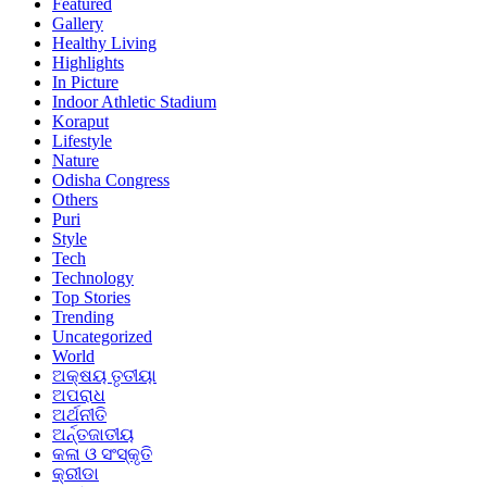
Featured
Gallery
Healthy Living
Highlights
In Picture
Indoor Athletic Stadium
Koraput
Lifestyle
Nature
Odisha Congress
Others
Puri
Style
Tech
Technology
Top Stories
Trending
Uncategorized
World
ଅକ୍ଷୟ ତୃତୀୟା
ଅପରାଧ
ଅର୍ଥନୀତି
ଅର୍ନ୍ତଜାତୀୟ
କଳା ଓ ସଂସ୍କୃତି
କ୍ରୀଡା