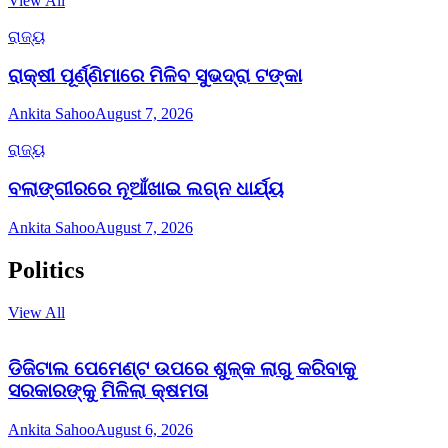
View All
ରାଜ୍ୟ
ରାକ୍ଷୀ ପୂର୍ଣ୍ଣିମାରେ ମିଳିବ ସୁଭଦ୍ରା ଟଙ୍କା
Ankita Sahoo
August 7, 2026
ରାଜ୍ୟ
ବଲାଙ୍ଗୀରରେ ନୂଆଁଖାଇ ଲଗ୍ନ ଧାର୍ଯ୍ୟ
Ankita Sahoo
August 7, 2026
Politics
View All
ଡିଜିଟାଲ ପେମେଣ୍ଟ ଉପରେ ଶୁଳ୍କ ଲାଗୁ କରିବାକୁ
ସରକାରଙ୍କୁ ମିଳିଲା କ୍ଷମତା
Ankita Sahoo
August 6, 2026