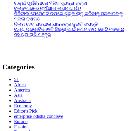
ରାକ୍ଷୀ ପୂର୍ଣ୍ଣିମାରେ ମିଳିବ ସୁଭଦ୍ରା ଟଙ୍କା
ବଲାଙ୍ଗୀରରେ ନୂଆଁଖାଇ ଲଗ୍ନ ଧାର୍ଯ୍ୟ
ଡିଜିଟାଲ ପେମେଣ୍ଟ ଉପରେ ଶୁଳ୍କ ଲାଗୁ କରିବାକୁ ସରକାରଙ୍କୁ
ମିଳିଲା କ୍ଷମତା
ନିଲାମ ହେବ ରାଜପାଲ ଯାଦବଙ୍କ ଦୁଇଟି ସଂପତ୍ତି
ବନ୍ୟା ପ୍ରଭାବିତ ୨୨ଟି ଜିଲ୍ଲା ପାଇଁ ମୋଟ ୧୧୦ କୋଟି ଟଙ୍କାର
ସହାୟତା ରାଶି ମଞ୍ଜୁର
Categories
5T
Africa
America
Asia
Australia
Economy
Editor's Pick
enterprise-odisha-conclave
Europe
Fashion