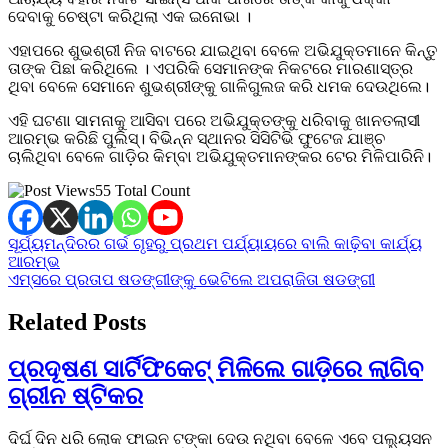
ଦେବାକୁ ଚେଷ୍ଟା କରିଥିଲା ଏକ ଇନୋଭା ।
ଏହାପରେ ଶୁଭଶ୍ରୀ ନିଜ ବାଟରେ ଯାଇଥିବା ବେଳେ ଅଭିଯୁକ୍ତମାନେ କିନ୍ତୁ
ତାଙ୍କ ପିଛା କରିଥିଲେ । ଏପରିକି ସେମାନଙ୍କ ନିକଟରେ ମାରଣାସ୍ତ୍ର
ଥିବା ବେଳେ ସେମାନେ ଶୁଭଶ୍ରୀଙ୍କୁ ଗାଳିଗୁଲଜ କରି ଧମକ ଦେଉଥିଲେ।
ଏହି ଘଟଣା ସାମନାକୁ ଆସିବା ପରେ ଅଭିଯୁକ୍ତଙ୍କୁ ଧରିବାକୁ ଖାନତଲାସୀ
ଆରମ୍ଭ କରିଛି ପୁଲିସ୍। ବିଭିନ୍ନ ସ୍ଥାନର ସିସିଟିଭି ଫୁଟେଜ ଯାଞ୍ଚ
ଚାଲିଥିବା ବେଳେ ଗାଡ଼ିର କିମ୍ବା ଅଭିଯୁକ୍ତମାନଙ୍କର ଟେର ମିଳିପାରିନି।
55 Total Count
Post
ସୂର୍ଯ୍ୟମନ୍ଦିରର ଗର୍ଭ ଗୃହରୁ ପ୍ରଥମ ପର୍ଯ୍ୟାୟରେ ବାଲି କାଢ଼ିବା କାର୍ଯ୍ୟ
ଆରମ୍ଭ
navigation
ଏମ୍ସରେ ପ୍ରତାପ ଷଡଙ୍ଗୀଙ୍କୁ ଭେଟିଲେ ଅପରାଜିତା ଷଡଙ୍ଗୀ
Related Posts
ପ୍ରଦୂଷଣ ସାର୍ଟିଫିକେଟ୍ ମିଳିଲେ ଗାଡ଼ିରେ ଲାଗିବ
ଗ୍ରୀନ ଷ୍ଟିକର
ଦିର୍ଘ ଦିନ ଧରି ଲୋକ ଫାଇନ ଟଙ୍କା ଦେଉ ନଥିବା ବେଳେ ଏବେ ପଲ୍ୟୁସନ