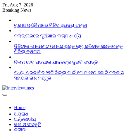
Skip
Fri, Aug 7, 2026
to
Breaking News
content
ରାକ୍ଷୀ ପୂର୍ଣ୍ଣିମାରେ ମିଳିବ ସୁଭଦ୍ରା ଟଙ୍କା
ବଲାଙ୍ଗୀରରେ ନୂଆଁଖାଇ ଲଗ୍ନ ଧାର୍ଯ୍ୟ
ଡିଜିଟାଲ ପେମେଣ୍ଟ ଉପରେ ଶୁଳ୍କ ଲାଗୁ କରିବାକୁ ସରକାରଙ୍କୁ
ମିଳିଲା କ୍ଷମତା
ନିଲାମ ହେବ ରାଜପାଲ ଯାଦବଙ୍କ ଦୁଇଟି ସଂପତ୍ତି
ବନ୍ୟା ପ୍ରଭାବିତ ୨୨ଟି ଜିଲ୍ଲା ପାଇଁ ମୋଟ ୧୧୦ କୋଟି ଟଙ୍କାର
ସହାୟତା ରାଶି ମଞ୍ଜୁର
Home
ଅପରାଧ
ଅର୍ନ୍ତଜାତୀୟ
କଳା ଓ ସଂସ୍କୃତି
କ୍ରୀଡା