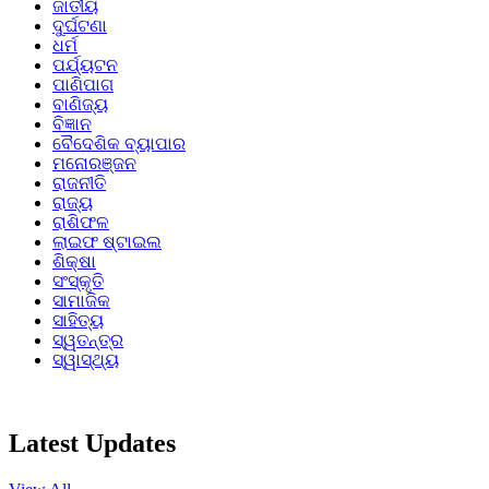
ଜାତୀୟ
ଦୁର୍ଘଟଣା
ଧର୍ମ
ପର୍ଯ୍ୟଟନ
ପାଣିପାଗ
ବାଣିଜ୍ୟ
ବିଜ୍ଞାନ
ବୈଦେଶିକ ବ୍ୟାପାର
ମନୋରଞ୍ଜନ
ରାଜନୀତି
ରାଜ୍ୟ
ରାଶିଫଳ
ଲାଇଫ ଷ୍ଟାଇଲ
ଶିକ୍ଷା
ସଂସ୍କୃତି
ସାମାଜିକ
ସାହିତ୍ୟ
ସ୍ୱତନ୍ତ୍ର
ସ୍ୱାସ୍ଥ୍ୟ
Latest Updates