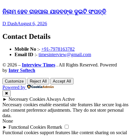
ନିଲାମ ହେବ ରାଜପାଲ ଯାଦବଙ୍କ ଦୁଇଟି ସଂପତ୍ତି
D Dash
August 6, 2026
Contact Details
Mobile No
:-
+91-7978163782
Email ID
:-
timesinterview@gmail.com
© 2026 –
Interview Times
. All Rights Reserved. Powered
by
Inter Softech
Customize
Reject All
Accept All
Powered by
✖
►
Necessary Cookies
Always Active
Necessary cookies enable essential site features like secure log-ins
and consent preference adjustments. They do not store personal
data.
None
►
Functional Cookies
Remark
Functional cookies support features like content sharing on social