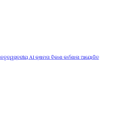
ନେତୃତ୍ୱସ୍ତରୀୟ AI କ୍ଷମତା ବିକାଶ କର୍ମଶାଳା ଆୟୋଜିତ