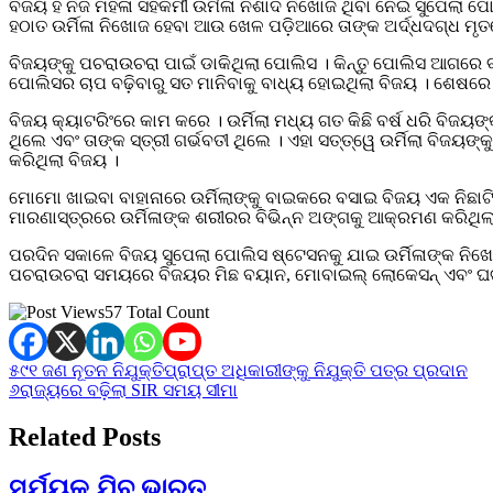
ବିଜୟ ହିଁ ନିଜ ମହିଳା ସହକର୍ମୀ ଉର୍ମିଳା ନିଶାଦ ନିଖୋଜ ଥିବା ନେଇ ସୁପେ
ହଠାତ ଉର୍ମିଳା ନିଖୋଜ ହେବା ଆଉ ଖେଳ ପଡ଼ିଆରେ ତାଙ୍କ ଅର୍ଦ୍ଧଦଗ୍ଧ ମୃତଦ
ବିଜୟଙ୍କୁ ପଚରାଉଚରା ପାଇଁ ଡାକିଥିଲା ପୋଲିସ । କିନ୍ତୁ ପୋଲିସ ଆଗର
ପୋଲିସର ଚାପ ବଢ଼ିବାରୁ ସତ ମାନିବାକୁ ବାଧ୍ୟ ହୋଇଥିଲା ବିଜୟ । ଶେଷରେ ଉର୍
ବିଜୟ କ୍ୟାଟରିଂରେ କାମ କରେ । ଉର୍ମିଲା ମଧ୍ୟ ଗତ କିଛି ବର୍ଷ ଧରି ବିଜ
ଥିଲେ ଏବଂ ତାଙ୍କ ସ୍ତ୍ରୀ ଗର୍ଭବତୀ ଥିଲେ । ଏହା ସତ୍ତ୍ୱେ ଉର୍ମିଲା ବିଜୟଙ୍
କରିଥିଲା ବିଜୟ ।
ମୋମୋ ଖାଇବା ବାହାନାରେ ଉର୍ମିଲାଙ୍କୁ ବାଇକରେ ବସାଇ ବିଜୟ ଏକ ନିଛାଟି
ମାରଣାସ୍ତ୍ରରେ ଉର୍ମିଳାଙ୍କ ଶରୀରର ବିଭିନ୍ନ ଅଙ୍ଗକୁ ଆକ୍ରମଣ କରିଥି
ପରଦିନ ସକାଳେ ବିଜୟ ସୁପେଲା ପୋଲିସ ଷ୍ଟେସନକୁ ଯାଇ ଉର୍ମିଳାଙ୍କ ନିଖୋଜ
ପଚରାଉଚରା ସମୟରେ ବିଜୟର ମିଛ ବୟାନ, ମୋବାଇଲ୍ ଲୋକେସନ୍ ଏବଂ ଘଟଣାସ୍
57 Total Count
Post
୫୯୧ ଜଣ ନୂତନ ନିଯୁକ୍ତିପ୍ରାପ୍ତ ଅଧିକାରୀଙ୍କୁ ନିଯୁକ୍ତି ପତ୍ର ପ୍ରଦାନ
୬ରାଜ୍ୟରେ ବଢ଼ିଲା SIR ସମୟ ସୀମା
navigation
Related Posts
ସୂର୍ଯ୍ୟକୁ ଯିବ ଭାରତ