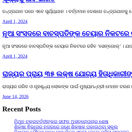
ଚନ୍ଦ୍ରଯାନ ପରେ ଏବେ ସୂର୍ଯ୍ୟଯାନ । ବର୍ତ୍ତମାନ ଦେଶରେ ଚନ୍ଦ୍ରଯାନକୁ 
April 1, 2024
ନୂଆ ସଂସଦରେ ବାଚସ୍ପତିଙ୍କ ଚେୟାର ନିକଟରେ 
ନୂଆ ସଂସଦରେ ବାଚସ୍ପତିଙ୍କ ଚେୟାର ନିକଟରେ ରହିବ ‘ସେଙ୍ଗୋଲ୍’ । ଯା
April 1, 2024
ରାଜ୍ୟର ପ୍ରାୟ ୩୫ ଲକ୍ଷ ଯୋଗ୍ୟ ହିତାଧିକାରୀ
ରାଜ୍ୟର ଗରିବ ଓ ଗୃହଶୂନ୍ୟ ଲୋକଙ୍କ ପାଇଁ ମୁଖ୍ୟମନ୍ତ୍ରୀ ମୋହନ ଚରଣ 
June 14, 2026
Recent Posts
ମିଥୁନ ଚକ୍ରବର୍ତ୍ତୀଙ୍କର ସଫଳ ଅସ୍ତ୍ରୋପଚାର ଶେଷ
ଶିକ୍ଷା ଵିଭାଗର ନଜରରେ ଜଣେ ଶିକ୍ଷକ ପଢ଼ାଉଥିବା ସ୍କୁଲ