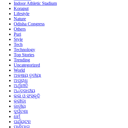
Indoor Athletic Stadium
Koraput
Lifestyle
Nature
Odisha Congress
Others
Puri
Style
Tech
Technology
Top Stories
Trending
Uncategorized
World
ଅକ୍ଷୟ ତୃତୀୟା
ଅପରାଧ
ଅର୍ଥନୀତି
ଅର୍ନ୍ତଜାତୀୟ
କଳା ଓ ସଂସ୍କୃତି
କ୍ରୀଡା
ଜାତୀୟ
ଦୁର୍ଘଟଣା
ଧର୍ମ
ପର୍ଯ୍ୟଟନ
ପାଣିପାଗ