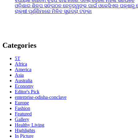
ବିଧାୟକ ଗୌତମ ବୁଦ୍ଧ ଦାସ ନାଁରେ ଏତଲା ଦେଲେ ମହିଳା ସରପଞ୍ଚ
ଓଡ଼ିଶାର ଶିଳ୍ପ ସଙ୍ଗଠନ ନେତୃତ୍ୱଙ୍କ ପାଇଁ ଓକେସିଏଲ୍ ପକ୍ଷରୁ 
ରାକ୍ଷୀ ପୂର୍ଣ୍ଣିମାରେ ମିଳିବ ସୁଭଦ୍ରା ଟଙ୍କା
Categories
5T
Africa
America
Asia
Australia
Economy
Editor's Pick
enterprise-odisha-conclave
Europe
Fashion
Featured
Gallery
Healthy Living
Highlights
In Picture