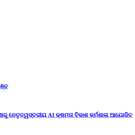
ଞ୍ଚ
ଷରୁ ନେତୃତ୍ୱସ୍ତରୀୟ AI କ୍ଷମତା ବିକାଶ କର୍ମଶାଳା ଆୟୋଜିତ