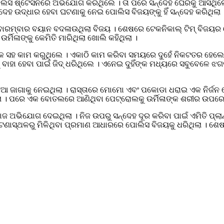
ଲା ପୋଲିସ ଷ୍ଟେସନରେ ଅଭିଯୋଗ କରିଥିଲେ । ତା ପରେ ସନ୍ଦେହ ଘେରକୁ ଆସିଥିଲେ
େହ ଉଦ୍ଧାର ହେବା ଘଟଣାକୁ ନେଇ ପୋଲିସ ବିଜୟଙ୍କୁ ହିଁ ସନ୍ଦେହ କରିଥିଲା 
େ ବାରମ୍ବାର ବୟାନ ବଦଳାଉଥିଲା ବିଜୟ । ଶେଷରେ ଟେକନିକାଲ୍ ଟିମ୍ ବିଜୟ
ମିଳାଙ୍କୁ କେମିତି ମାରିଥିଲା ଖୋଲି କହିଥିଲା ।
ୟଙ୍କ ସହ କାମ କରୁଥିଲେ । ଏକାଠି କାମ କରିବା ସମୟରେ ଦୁହେଁ ନିକଟତର ହେଲେ
କୁ ବାହା ହେବା ପାଇଁ ଜିଦ୍ ଧରିଥିଲେ । ଏନେଇ ଦୁହିଁଙ୍କ ମଧ୍ୟରେ ସବୁବେଳେ ଝଗ
ଆ ଜାଗାକୁ ନେଇଥିଲା । ରାସ୍ତାରେ ମୋମୋ ଏବଂ ପକୋଡା ଧରାଇ ଏକ ନିର୍ଜନ ଖ
ଲା । ପରେ ଏକ ବୋତଲରେ ଆଣିଥିବା ପେଟ୍ରୋଲକୁ ଉର୍ମିଳାଙ୍କ ଶରୀର ଉପରେ 
 ଅଭିଯୋଗ ଦେଇଥିଲା । ନିଜ ଉପରୁ ସନ୍ଦେହ ଦୂର କରିବା ପାଇଁ ଏମିତି ପ୍ଲାନ
ଥଳରୁ ମିଳିଥିବା ପ୍ରମାଣ ଆଧାରରେ ପୋଲିସ ବିଜୟକୁ ଧରିଥିଲା । ଶେଷରେ ବି