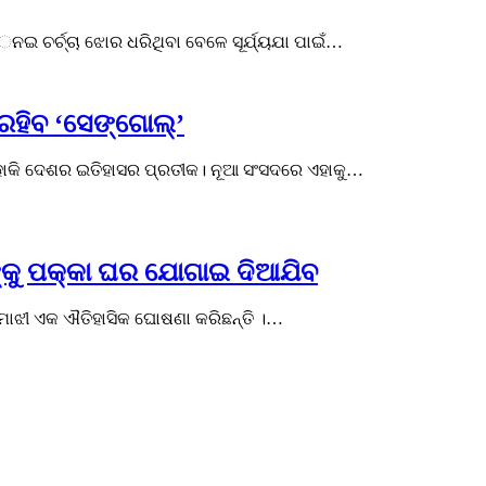
େନଇ ଚର୍ଚ୍ଚା ଝୋର ଧରିଥିବା ବେଳେ ସୂର୍ଯ୍ୟଯା ପାଇଁ…
ରହିବ ‘ସେଙ୍ଗୋଲ୍’
ହାକି ଦେଶର ଇତିହାସର ପ୍ରତୀକ। ନୂଆ ସଂସଦରେ ଏହାକୁ…
ଙ୍କୁ ପକ୍କା ଘର ଯୋଗାଇ ଦିଆଯିବ
ମାଝୀ ଏକ ଐତିହାସିକ ଘୋଷଣା କରିଛନ୍ତି ।…