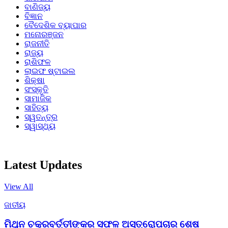
ବାଣିଜ୍ୟ
ବିଜ୍ଞାନ
ବୈଦେଶିକ ବ୍ୟାପାର
ମନୋରଞ୍ଜନ
ରାଜନୀତି
ରାଜ୍ୟ
ରାଶିଫଳ
ଲାଇଫ ଷ୍ଟାଇଲ
ଶିକ୍ଷା
ସଂସ୍କୃତି
ସାମାଜିକ
ସାହିତ୍ୟ
ସ୍ୱତନ୍ତ୍ର
ସ୍ୱାସ୍ଥ୍ୟ
Latest Updates
View All
ଜାତୀୟ
ମିଥୁନ ଚକ୍ରବର୍ତ୍ତୀଙ୍କର ସଫଳ ଅସ୍ତ୍ରୋପଚାର ଶେଷ