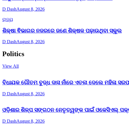
D Dash
August 8, 2026
ରାଜ୍ୟ
ଶିକ୍ଷା ଵିଭାଗର ନଜରରେ ଜଣେ ଶିକ୍ଷକ ପଢ଼ାଉଥିବା ସ୍କୁଲ
D Dash
August 8, 2026
Politics
View All
ବିଧାୟକ ଗୌତମ ବୁଦ୍ଧ ଦାସ ନାଁରେ ଏତଲା ଦେଲେ ମହିଳା ସରପ
D Dash
August 8, 2026
ଓଡ଼ିଶାର ଶିଳ୍ପ ସଙ୍ଗଠନ ନେତୃତ୍ୱଙ୍କ ପାଇଁ ଓକେସିଏଲ୍ ପକ୍
D Dash
August 8, 2026