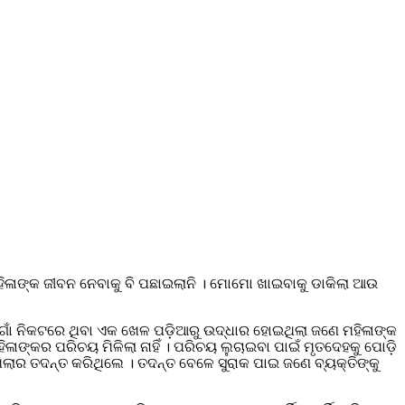
 ମହିଳାଙ୍କ ଜୀବନ ନେବାକୁ ବି ପଛାଇଲାନି । ମୋମୋ ଖାଇବାକୁ ଡାକିଲା ଆଉ
। ଗାଁ ନିକଟରେ ଥିବା ଏକ ଖେଳ ପଡ଼ିଆରୁ ଉଦ୍ଧାର ହୋଇଥିଲା ଜଣେ ମହିଳାଙ୍କ
ଙ୍କର ପରିଚୟ ମିଳିଲା ନାହିଁ । ପରିଚୟ ଲୁଚାଇବା ପାଇଁ ମୃତଦେହକୁ ପୋଡ଼ି
ମଲାର ତଦନ୍ତ କରିଥିଲେ । ତଦନ୍ତ ବେଳେ ସୁରାକ ପାଇ ଜଣେ ବ୍ୟକ୍ତିଙ୍କୁ