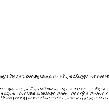
 କିନ୍ତୁ ମହିଳାଙ୍କ ଅନୁରୋଧକୁ ପ୍ରତ୍ୟାଖାନ୍ କରିଥିଲା ଅଭିଯୁକ୍ତ । ଶେଷରେ
ନା ଅଞ୍ଚଳର ପୁରାଇ ଗାଁରୁ ଏଭଳି ଏକ ଚାଞ୍ଚଲ୍ୟ ଖବର ସାମ୍ନାକୁ ଆସିଥିଲା 
େଇଥିଲେ । ପରେ ଆରମ୍ଭ ହୋଇଥିଲା ତଦନ୍ତ । ପ୍ରାରମ୍ଭିକ ତଦନ୍ତରେ ମହିଳା
SSP ବିଜୟ ଅଗ୍ରୱାଲଙ୍କ ନିର୍ଦ୍ଦେଶରେ ରାତାରାତି ଛଅଟି ସ୍ୱତନ୍ତ୍ର ଦଳ ମା