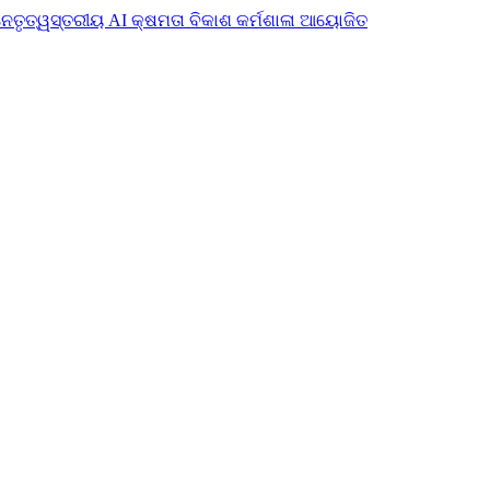
ନେତୃତ୍ୱସ୍ତରୀୟ AI କ୍ଷମତା ବିକାଶ କର୍ମଶାଳା ଆୟୋଜିତ