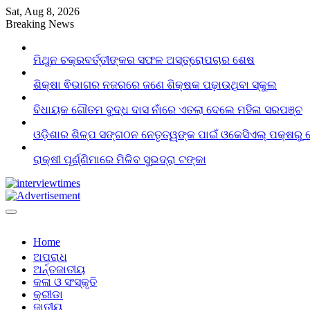
Skip
Sat, Aug 8, 2026
to
Breaking News
content
ମିଥୁନ ଚକ୍ରବର୍ତ୍ତୀଙ୍କର ସଫଳ ଅସ୍ତ୍ରୋପଚାର ଶେଷ
ଶିକ୍ଷା ଵିଭାଗର ନଜରରେ ଜଣେ ଶିକ୍ଷକ ପଢ଼ାଉଥିବା ସ୍କୁଲ
ବିଧାୟକ ଗୌତମ ବୁଦ୍ଧ ଦାସ ନାଁରେ ଏତଲା ଦେଲେ ମହିଳା ସରପଞ୍ଚ
ଓଡ଼ିଶାର ଶିଳ୍ପ ସଙ୍ଗଠନ ନେତୃତ୍ୱଙ୍କ ପାଇଁ ଓକେସିଏଲ୍ ପକ୍ଷରୁ 
ରାକ୍ଷୀ ପୂର୍ଣ୍ଣିମାରେ ମିଳିବ ସୁଭଦ୍ରା ଟଙ୍କା
Home
ଅପରାଧ
ଅର୍ନ୍ତଜାତୀୟ
କଳା ଓ ସଂସ୍କୃତି
କ୍ରୀଡା
ଜାତୀୟ