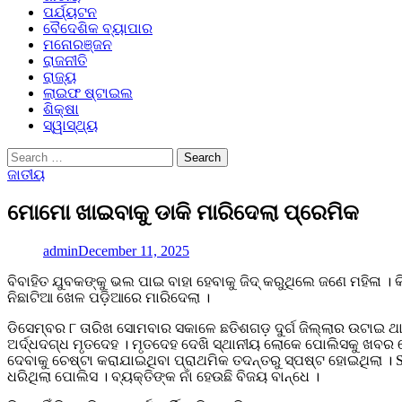
ପର୍ଯ୍ୟଟନ
ବୈଦେଶିକ ବ୍ୟାପାର
ମନୋରଞ୍ଜନ
ରାଜନୀତି
ରାଜ୍ୟ
ଲାଇଫ ଷ୍ଟାଇଲ
ଶିକ୍ଷା
ସ୍ୱାସ୍ଥ୍ୟ
Search
for:
ଜାତୀୟ
ମୋମୋ ଖାଇବାକୁ ଡାକି ମାରିଦେଲା ପ୍ରେମିକ
admin
December 11, 2025
ବିବାହିତ ଯୁବକଙ୍କୁ ଭଲ ପାଇ ବାହା ହେବାକୁ ଜିଦ୍ କରୁଥିଲେ ଜଣେ ମହିଳା ।
ନିଛାଟିଆ ଖେଳ ପଡ଼ିଆରେ ମାରିଦେଲା ।
ଡିସେମ୍ବର ୮ ତାରିଖ ସୋମବାର ସକାଳେ ଛତିଶଗଡ଼ ଦୁର୍ଗ ଜିଲ୍ଲାର ଉଟାଇ ଥା
ଅର୍ଦ୍ଧଦଗ୍ଧ ମୃତଦେହ । ମୃତଦେହ ଦେଖି ସ୍ଥାନୀୟ ଲୋକେ ପୋଲିସକୁ ଖବର ଦ
ଦେବାକୁ ଚେଷ୍ଟା କରାଯାଇଥିବା ପ୍ରାଥମିକ ତଦନ୍ତରୁ ସ୍ପଷ୍ଟ ହୋଇଥିଲା । 
ଧରିଥିଲା ପୋଲିସ । ବ୍ୟକ୍ତିଙ୍କ ନାଁ ହେଉଛି ବିଜୟ ବାନ୍ଧେ ।