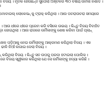
 ବିଜୟ । ମୃତକ ହେଉଛନ୍ତି ସୁପେଲା ଅଞ୍ଚଳର ୩୦ ବର୍ଷିୟ ଉର୍ମିଳା ନିଶାଦ ।
।
ର ମୋବାଇଲ୍ ଲୋକେସନ୍ କୁ ଟ୍ରାକ୍ କରିଥିଲା । ଆଉ ପଚରାଉଚରା ସମୟରେ
 । ଆଉ ଧୀରେ ଧୀରେ ପ୍ରେମ କରି ବସିଲେ ଉଭୟ । କିନ୍ତୁ ବିଜୟ ବିବାହିତ
ଡ଼ା ହୋଇଥିଲା । ଆଉ ରାଗରେ ଉର୍ମିଳାଙ୍କୁ ଶେଷ କରିବା ପାଇଁ ପ୍ଲାନ୍
େଳ ପଡ଼ିଆକୁ ନେଇ ଉର୍ମିଲାଙ୍କୁ ଆକ୍ରମଣ କରିଥିଲା ବିଜୟ । ଏକ
ଢାଳି ନିଆଁ ଲଗାଇ ଦେଲା ବିଜୟ ।
୍ କରିଥିଲା ବିଜୟ । କିନ୍ତୁ ସତ ଉପରୁ ପରଦା ହଟାଇଲା ପୋଲିସ ।
ଜୟ ସ୍ୱୀକାର କରିଥିଲା ଯେ ସେ ଉର୍ମିଳାଙ୍କୁ ହତ୍ୟା କରିଛି ।