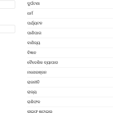
ଦୁର୍ଘଟଣା
ଧର୍ମ
ପର୍ଯ୍ୟଟନ
ପାଣିପାଗ
ବାଣିଜ୍ୟ
ବିଜ୍ଞାନ
ବୈଦେଶିକ ବ୍ୟାପାର
ମନୋରଞ୍ଜନ
ରାଜନୀତି
ରାଜ୍ୟ
ରାଶିଫଳ
ଲାଇଫ ଷ୍ଟାଇଲ