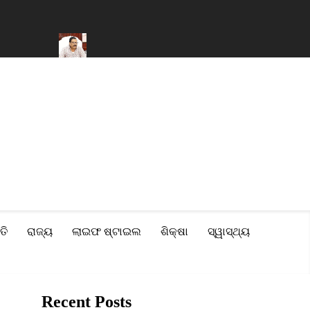
ଂପତ୍ତି
ବନ୍ୟା ପ୍ରଭାବିତ ୨୨ଟି ଜିଲ୍ଲା ପାଇଁ ମୋଟ ୧୧୦ କୋଟି ଟଙ୍କାର ସହା
ତି
ରାଜ୍ୟ
ଲାଇଫ ଷ୍ଟାଇଲ
ଶିକ୍ଷା
ସ୍ୱାସ୍ଥ୍ୟ
Recent Posts