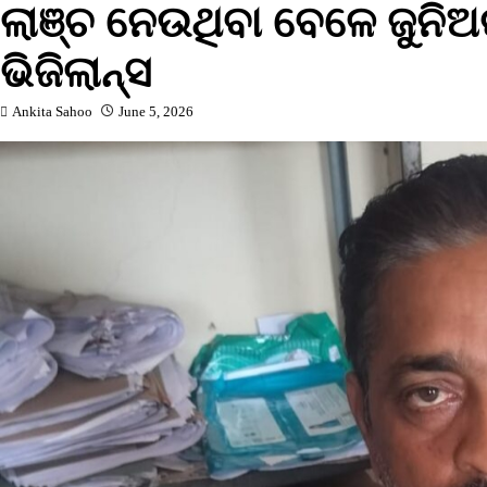
ଲାଞ୍ଚ ନେଉଥିବା ବେଳେ ଜୁନିଅର
ଭିଜିଲାନ୍ସ
Ankita Sahoo
June 5, 2026