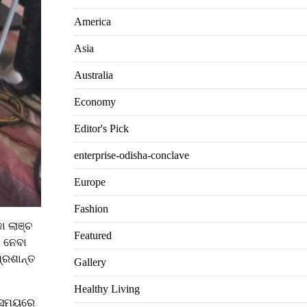
America
Asia
Australia
Economy
Editor's Pick
enterprise-odisha-conclave
Europe
Fashion
ା ଲାଞ୍ଚ
Featured
ା ନେବା
୍ରଶାନ୍ତ
Gallery
Healthy Living
ପ୍ ସମୟରେ