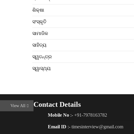
ଶିକ୍ଷା
ସଂସ୍କୃତି
ସାମାଜିକ
ସାହିତ୍ୟ
ସ୍ୱତନ୍ତ୍ର
ସ୍ୱାସ୍ଥ୍ୟ
Contact Details
View All
Mobile No
:-
+91-7978163782
Email ID
:-
timesinterview@gmail.com