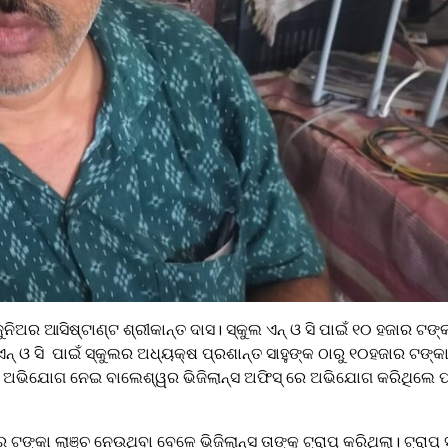
ନିଅର ଆସିଷ୍ଟାଣ୍ଟ ଶ୍ରୀକାନ୍ତ ଦାସ। ସ୍କୁଲ ଏନ୍ ଓ ସି ପାଇଁ ୧୦ ହଜାର ଟଙ୍କ
ନ୍ ଓ ସି ପାଇଁ ସ୍କୁଲର ଅଧ୍ୟକ୍ଷ ପ୍ରଶାନ୍ତ ସାହୁଙ୍କ ଠାରୁ ୧୦ହଜାର ଟଙ୍କ
ଲାଞ୍ଚ ଅଭିଯୋଗ ନେଇ ବାଲେଶ୍ୱର ଭିଜିଲାନ୍ସ ଅଫିସ୍ ରେ ଅଭିଯୋଗ କରିଥିଲେ ପ
ର ଟଙ୍କା ଲାଞ୍ଚ ନେଉଥିବା ବେଳେ ଭିଜିଲାନ୍ସ ତାଙ୍କୁ ଟ୍ରାପ୍ କରିଥିଲା। ଟ୍ରା