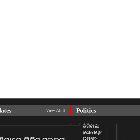
dates
Politics
View All
ଡିଜିଟାଲ
ପେମେଣ୍ଟ
ଉପରେ