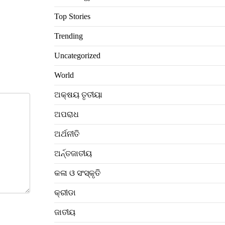
Top Stories
Trending
Uncategorized
World
ଅକ୍ଷୟ ତୃତୀୟା
ଅପରାଧ
ଅର୍ଥନୀତି
ଅର୍ନ୍ତଜାତୀୟ
କଳା ଓ ସଂସ୍କୃତି
କ୍ରୀଡା
ଜାତୀୟ