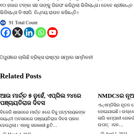
୧୦ ହଜାର ଟଙ୍କା ସହ ତାଙ୍କୁ ଗିରଫ କରିଥିଲା ଭିଜିଲାନ୍ସ। ତେବେ ଶ୍ରୀକାନ
ଭିଜିଲାନ୍ସ ଡିଏସପି ଚିନ୍ମୟ ରାଉତ କହିଛନ୍ତି।
91 Total Count
Post
ପୁରୀରେ ଚାଲିଛି ବ୍ରିକ୍ସ ରାଷ୍ଟ୍ର ସମୂହର ସମ୍ମିଳନୀ
navigation
Related Posts
ଆଉ ମାର୍ଚ୍ଚ ୫ ନୁହେଁ, ଏପ୍ରିଲ ୨୪ରେ
NMDCSର ନୂଆ
ପଞ୍ଚାୟତିରାଜ ଦିବସ
ଏନ୍ଏମ୍ଡିସିର ନୂତନ
ହୋଇଯାଇଛି। ଉଲ୍ଲେ
ବିଜେଡି ଶାସନରେ ମାର୍ଚ୍ଚ ୫ରେ ବିଜୁ ପଟ୍ଟନାୟକଙ୍କ
ଲାଗି କମ୍ପାନୀ ରେକର
ଜୟନ୍ତୀ ଅବସରରେ ପଞ୍ଚାୟତିରାଜ ଦିବସ ପାଳନ
ଉପତ୍ାଦନ…
ହେଉଥିଲା। ଏହାକୁ ସରକାରୀ ଛୁଟି…
April 1, 2024