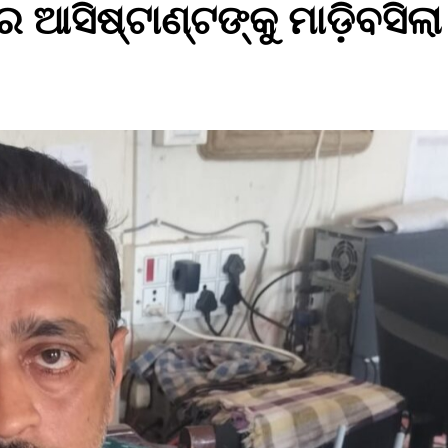
 ଆସିଷ୍ଟାଣ୍ଟଙ୍କୁ ମାଡ଼ିବସିଲା