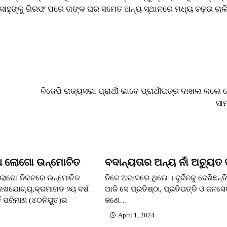
୍ତ ସାହୁଙ୍କୁ ଗିରଫ ପରେ ତାଙ୍କ ଘର ସମେତ ଅନ୍ୟ ସ୍ଥାନରେ ମଧ୍ୟ ଚଢ଼ଉ ଚାଲ
ବିଜେପି ରାଜ୍ୟସଭା ପ୍ରାର୍ଥୀ ଭାବେ ପ୍ରାର୍ଥୀପତ୍ର ଦାଖଲ କଲେ
ସା
 ଲୋଗୋ ଉନ୍ମୋଚିତ
ବଦାନ୍ୟତାର ଅନ୍ୟ ନାଁ ଅଚ୍ୟୁତ 
 ଲୋଗୋ ନିକଟରେ ଉନ୍ମୋଚିତ
ନିଜେ ଅଭାବରେ ଥିଲେ । ଦୁର୍ଦିନକୁ ଦେଖିଛନ୍
ଖଯୋଗ୍ୟ,କ୍ରମାଗତ ୨ୟ ବର୍ଷ
ଆଜି ସେ ପ୍ରତିଷ୍ଠା, ପ୍ରତିପତ୍ତି ଓ ଜନସେ
୍ଡ ପରିମାଣ (୪୦ନିୟୁତ)ର
ଜଣେ…
April 1, 2024