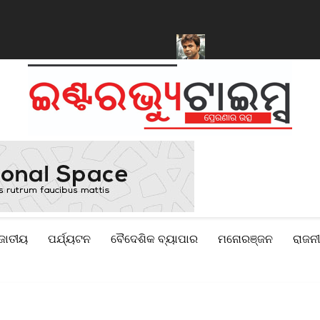
ବାକୁ ସରକାରଙ୍କୁ ମିଳିଲା କ୍ଷମତା
ନିଲାମ ହେବ ରାଜପାଲ ଯାଦବଙ୍କ ଦୁଇଟି ସ
ଜାତୀୟ
ପର୍ଯ୍ୟଟନ
ବୈଦେଶିକ ବ୍ୟାପାର
ମନୋରଞ୍ଜନ
ରାଜନୀ