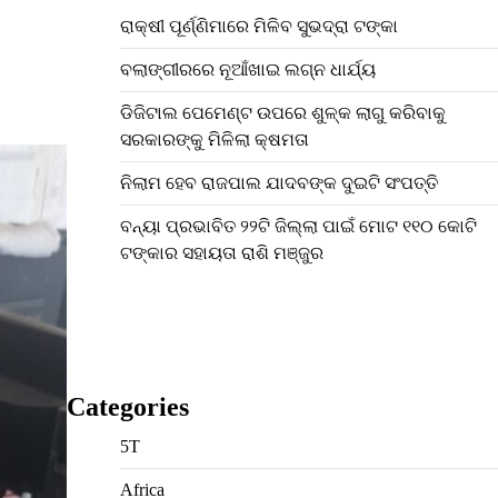
ରାକ୍ଷୀ ପୂର୍ଣ୍ଣିମାରେ ମିଳିବ ସୁଭଦ୍ରା ଟଙ୍କା
ବଲାଙ୍ଗୀରରେ ନୂଆଁଖାଇ ଲଗ୍ନ ଧାର୍ଯ୍ୟ
ଡିଜିଟାଲ ପେମେଣ୍ଟ ଉପରେ ଶୁଳ୍କ ଲାଗୁ କରିବାକୁ
ସରକାରଙ୍କୁ ମିଳିଲା କ୍ଷମତା
ନିଲାମ ହେବ ରାଜପାଲ ଯାଦବଙ୍କ ଦୁଇଟି ସଂପତ୍ତି
ବନ୍ୟା ପ୍ରଭାବିତ ୨୨ଟି ଜିଲ୍ଲା ପାଇଁ ମୋଟ ୧୧୦ କୋଟି
ଟଙ୍କାର ସହାୟତା ରାଶି ମଞ୍ଜୁର
Categories
5T
Africa