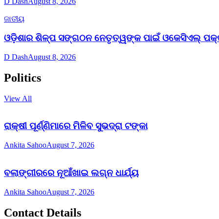
D Dash
August 8, 2026
ଜାତୀୟ
ଓଡ଼ିଶାର ଶିଳ୍ପ ସଙ୍ଗଠନ ନେତୃତ୍ୱଙ୍କ ପାଇଁ ଓକେସିଏଲ୍ ପକ୍
D Dash
August 8, 2026
Politics
View All
ରାକ୍ଷୀ ପୂର୍ଣ୍ଣିମାରେ ମିଳିବ ସୁଭଦ୍ରା ଟଙ୍କା
Ankita Sahoo
August 7, 2026
ବଲାଙ୍ଗୀରରେ ନୂଆଁଖାଇ ଲଗ୍ନ ଧାର୍ଯ୍ୟ
Ankita Sahoo
August 7, 2026
Contact Details