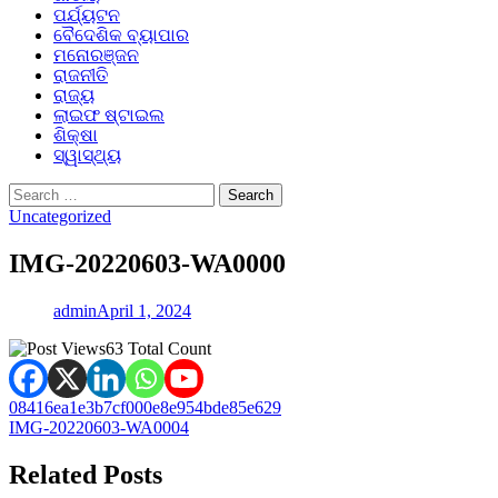
ପର୍ଯ୍ୟଟନ
ବୈଦେଶିକ ବ୍ୟାପାର
ମନୋରଞ୍ଜନ
ରାଜନୀତି
ରାଜ୍ୟ
ଲାଇଫ ଷ୍ଟାଇଲ
ଶିକ୍ଷା
ସ୍ୱାସ୍ଥ୍ୟ
Search
for:
Uncategorized
IMG-20220603-WA0000
admin
April 1, 2024
63 Total Count
Post
08416ea1e3b7cf000e8e954bde85e629
IMG-20220603-WA0004
navigation
Related Posts