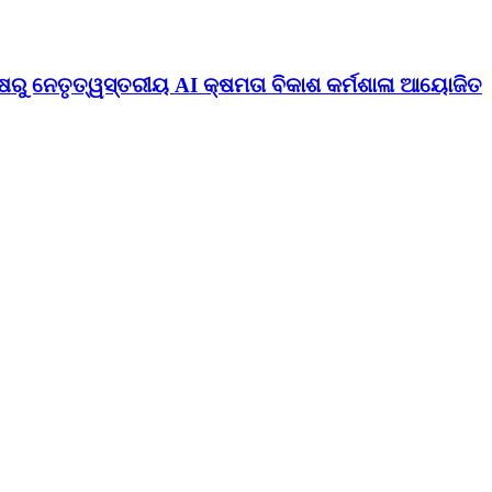
ଷରୁ ନେତୃତ୍ୱସ୍ତରୀୟ AI କ୍ଷମତା ବିକାଶ କର୍ମଶାଳା ଆୟୋଜିତ