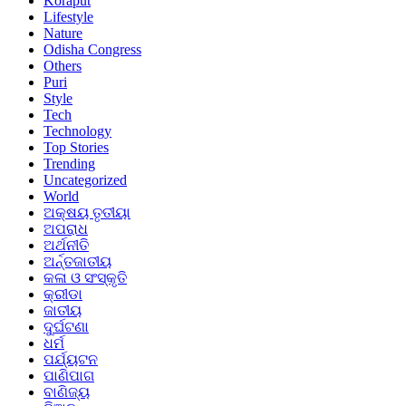
Koraput
Lifestyle
Nature
Odisha Congress
Others
Puri
Style
Tech
Technology
Top Stories
Trending
Uncategorized
World
ଅକ୍ଷୟ ତୃତୀୟା
ଅପରାଧ
ଅର୍ଥନୀତି
ଅର୍ନ୍ତଜାତୀୟ
କଳା ଓ ସଂସ୍କୃତି
କ୍ରୀଡା
ଜାତୀୟ
ଦୁର୍ଘଟଣା
ଧର୍ମ
ପର୍ଯ୍ୟଟନ
ପାଣିପାଗ
ବାଣିଜ୍ୟ