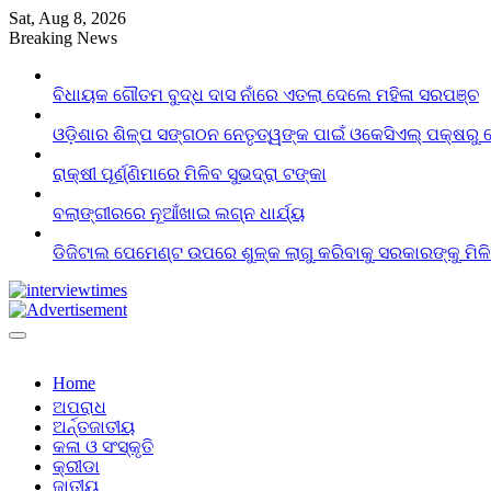
Skip
Sat, Aug 8, 2026
to
Breaking News
content
ବିଧାୟକ ଗୌତମ ବୁଦ୍ଧ ଦାସ ନାଁରେ ଏତଲା ଦେଲେ ମହିଳା ସରପଞ୍ଚ
ଓଡ଼ିଶାର ଶିଳ୍ପ ସଙ୍ଗଠନ ନେତୃତ୍ୱଙ୍କ ପାଇଁ ଓକେସିଏଲ୍ ପକ୍ଷରୁ 
ରାକ୍ଷୀ ପୂର୍ଣ୍ଣିମାରେ ମିଳିବ ସୁଭଦ୍ରା ଟଙ୍କା
ବଲାଙ୍ଗୀରରେ ନୂଆଁଖାଇ ଲଗ୍ନ ଧାର୍ଯ୍ୟ
ଡିଜିଟାଲ ପେମେଣ୍ଟ ଉପରେ ଶୁଳ୍କ ଲାଗୁ କରିବାକୁ ସରକାରଙ୍କୁ ମିଳ
Home
ଅପରାଧ
ଅର୍ନ୍ତଜାତୀୟ
କଳା ଓ ସଂସ୍କୃତି
କ୍ରୀଡା
ଜାତୀୟ