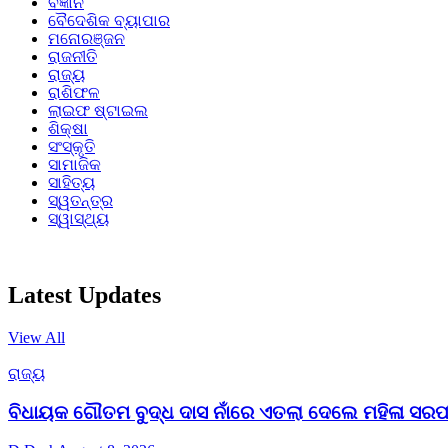
ବିଜ୍ଞାନ
ବୈଦେଶିକ ବ୍ୟାପାର
ମନୋରଞ୍ଜନ
ରାଜନୀତି
ରାଜ୍ୟ
ରାଶିଫଳ
ଲାଇଫ ଷ୍ଟାଇଲ
ଶିକ୍ଷା
ସଂସ୍କୃତି
ସାମାଜିକ
ସାହିତ୍ୟ
ସ୍ୱତନ୍ତ୍ର
ସ୍ୱାସ୍ଥ୍ୟ
Latest Updates
View All
ରାଜ୍ୟ
ବିଧାୟକ ଗୌତମ ବୁଦ୍ଧ ଦାସ ନାଁରେ ଏତଲା ଦେଲେ ମହିଳା ସରପ