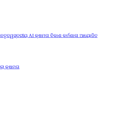
ନେତୃତ୍ୱସ୍ତରୀୟ AI କ୍ଷମତା ବିକାଶ କର୍ମଶାଳା ଆୟୋଜିତ
ିଲା କ୍ଷମତା