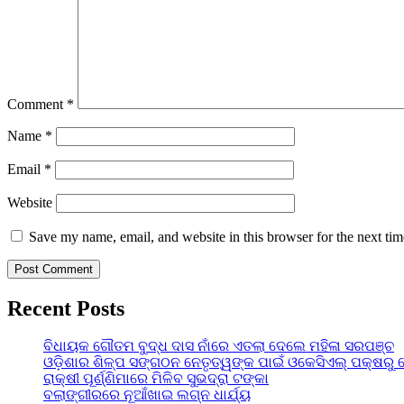
Comment
*
Name
*
Email
*
Website
Save my name, email, and website in this browser for the next ti
Recent Posts
ବିଧାୟକ ଗୌତମ ବୁଦ୍ଧ ଦାସ ନାଁରେ ଏତଲା ଦେଲେ ମହିଳା ସରପଞ୍ଚ
ଓଡ଼ିଶାର ଶିଳ୍ପ ସଙ୍ଗଠନ ନେତୃତ୍ୱଙ୍କ ପାଇଁ ଓକେସିଏଲ୍ ପକ୍ଷରୁ 
ରାକ୍ଷୀ ପୂର୍ଣ୍ଣିମାରେ ମିଳିବ ସୁଭଦ୍ରା ଟଙ୍କା
ବଲାଙ୍ଗୀରରେ ନୂଆଁଖାଇ ଲଗ୍ନ ଧାର୍ଯ୍ୟ