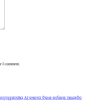
me I comment.
ନେତୃତ୍ୱସ୍ତରୀୟ AI କ୍ଷମତା ବିକାଶ କର୍ମଶାଳା ଆୟୋଜିତ