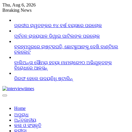
Skip
Thu, Aug 6, 2026
to
Breaking News
content
ପ୍ରଦୀପ ରାୱତଙ୍କର ୭୪ ବର୍ଷ ବୟସରେ ପରଲୋକ
ପୂର୍ବତନ ରାଜ୍ୟପାଳ ଡିୱାଇ ପାଟିଲଙ୍କ ପରଲୋକ
ବ୍ରହ୍ମପୁରରେ ରାଷ୍ଟ୍ରପତି, ଛୋଟଛୁଆଙ୍କୁ ଦେଖି ବାଣ୍ଟିଲେ
ଚକଲେଟ
ବାଲିଅନ୍ତା ସୌମ୍ୟ ହତ୍ୟା ମାମଲାରେ୨୦ ଅଭିଯୁକ୍ତଙ୍କ
ବିରୋଧରେ ଆକ୍ସନ୍
ଗିରଫ ହେଲେ ଉଦୟନିଧି ଷ୍ଟାଲିନ୍
Home
ଅପରାଧ
ଅର୍ନ୍ତଜାତୀୟ
କଳା ଓ ସଂସ୍କୃତି
କ୍ରୀଡା