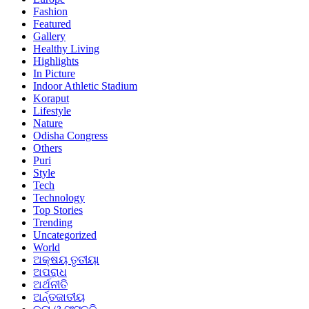
Fashion
Featured
Gallery
Healthy Living
Highlights
In Picture
Indoor Athletic Stadium
Koraput
Lifestyle
Nature
Odisha Congress
Others
Puri
Style
Tech
Technology
Top Stories
Trending
Uncategorized
World
ଅକ୍ଷୟ ତୃତୀୟା
ଅପରାଧ
ଅର୍ଥନୀତି
ଅର୍ନ୍ତଜାତୀୟ