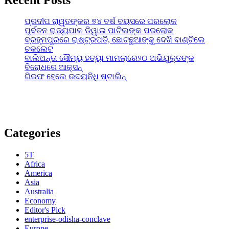
ପ୍ରଦୀପ ରାୱତଙ୍କର ୭୪ ବର୍ଷ ବୟସରେ ପରଲୋକ
ପୂର୍ବତନ ରାଜ୍ୟପାଳ ଡିୱାଇ ପାଟିଲଙ୍କ ପରଲୋକ
ବ୍ରହ୍ମପୁରରେ ରାଷ୍ଟ୍ରପତି, ଛୋଟଛୁଆଙ୍କୁ ଦେଖି ବାଣ୍ଟିଲେ
ଚକଲେଟ
ବାଲିଅନ୍ତା ସୌମ୍ୟ ହତ୍ୟା ମାମଲାରେ୨୦ ଅଭିଯୁକ୍ତଙ୍କ
ବିରୋଧରେ ଆକ୍ସନ୍
ଗିରଫ ହେଲେ ଉଦୟନିଧି ଷ୍ଟାଲିନ୍
Categories
5T
Africa
America
Asia
Australia
Economy
Editor's Pick
enterprise-odisha-conclave
Europe