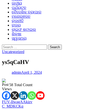
ଜାତୀୟ
ପର୍ଯ୍ୟଟନ
ବୈଦେଶିକ ବ୍ୟାପାର
ମନୋରଞ୍ଜନ
ରାଜନୀତି
ରାଜ୍ୟ
ଲାଇଫ ଷ୍ଟାଇଲ
ଶିକ୍ଷା
ସ୍ୱାସ୍ଥ୍ୟ
Search
for:
Uncategorized
ys5qCaHV
admin
April 1, 2024
58 Total Count
Post
FUV-IIwagAAkizv
C_MDKCKq