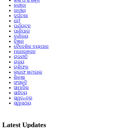
କଳା ଓ ସଂସ୍କୃତି
କ୍ରୀଡା
ଜାତୀୟ
ଦୁର୍ଘଟଣା
ଧର୍ମ
ପର୍ଯ୍ୟଟନ
ପାଣିପାଗ
ବାଣିଜ୍ୟ
ବିଜ୍ଞାନ
ବୈଦେଶିକ ବ୍ୟାପାର
ମନୋରଞ୍ଜନ
ରାଜନୀତି
ରାଜ୍ୟ
ରାଶିଫଳ
ଲାଇଫ ଷ୍ଟାଇଲ
ଶିକ୍ଷା
ସଂସ୍କୃତି
ସାମାଜିକ
ସାହିତ୍ୟ
ସ୍ୱତନ୍ତ୍ର
ସ୍ୱାସ୍ଥ୍ୟ
Latest Updates