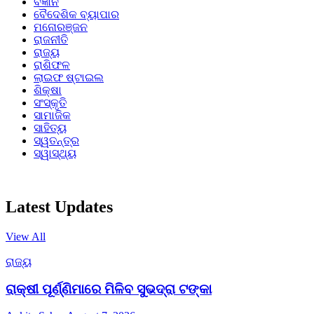
ବିଜ୍ଞାନ
ବୈଦେଶିକ ବ୍ୟାପାର
ମନୋରଞ୍ଜନ
ରାଜନୀତି
ରାଜ୍ୟ
ରାଶିଫଳ
ଲାଇଫ ଷ୍ଟାଇଲ
ଶିକ୍ଷା
ସଂସ୍କୃତି
ସାମାଜିକ
ସାହିତ୍ୟ
ସ୍ୱତନ୍ତ୍ର
ସ୍ୱାସ୍ଥ୍ୟ
Latest Updates
View All
ରାଜ୍ୟ
ରାକ୍ଷୀ ପୂର୍ଣ୍ଣିମାରେ ମିଳିବ ସୁଭଦ୍ରା ଟଙ୍କା