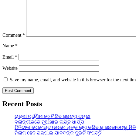
Comment
*
Name
*
Email
*
Website
Save my name, email, and website in this browser for the next ti
Recent Posts
ରାକ୍ଷୀ ପୂର୍ଣ୍ଣିମାରେ ମିଳିବ ସୁଭଦ୍ରା ଟଙ୍କା
ବଲାଙ୍ଗୀରରେ ନୂଆଁଖାଇ ଲଗ୍ନ ଧାର୍ଯ୍ୟ
ଡିଜିଟାଲ ପେମେଣ୍ଟ ଉପରେ ଶୁଳ୍କ ଲାଗୁ କରିବାକୁ ସରକାରଙ୍କୁ ମିଳ
ନିଲାମ ହେବ ରାଜପାଲ ଯାଦବଙ୍କ ଦୁଇଟି ସଂପତ୍ତି