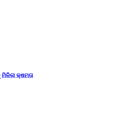
ମିଳିଲା କ୍ଷମତା