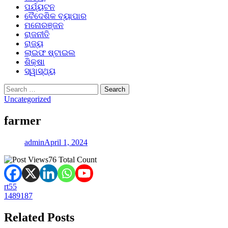
ପର୍ଯ୍ୟଟନ
ବୈଦେଶିକ ବ୍ୟାପାର
ମନୋରଞ୍ଜନ
ରାଜନୀତି
ରାଜ୍ୟ
ଲାଇଫ ଷ୍ଟାଇଲ
ଶିକ୍ଷା
ସ୍ୱାସ୍ଥ୍ୟ
Search
for:
Uncategorized
farmer
admin
April 1, 2024
76 Total Count
Post
rt55
1489187
navigation
Related Posts