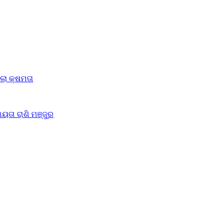
ିଲା କ୍ଷମତା
ୟତା ରାଶି ମଞ୍ଜୁର