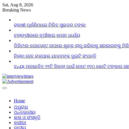
Skip
Sat, Aug 8, 2026
to
Breaking News
content
ରାକ୍ଷୀ ପୂର୍ଣ୍ଣିମାରେ ମିଳିବ ସୁଭଦ୍ରା ଟଙ୍କା
ବଲାଙ୍ଗୀରରେ ନୂଆଁଖାଇ ଲଗ୍ନ ଧାର୍ଯ୍ୟ
ଡିଜିଟାଲ ପେମେଣ୍ଟ ଉପରେ ଶୁଳ୍କ ଲାଗୁ କରିବାକୁ ସରକାରଙ୍କୁ ମିଳ
ନିଲାମ ହେବ ରାଜପାଲ ଯାଦବଙ୍କ ଦୁଇଟି ସଂପତ୍ତି
ବନ୍ୟା ପ୍ରଭାବିତ ୨୨ଟି ଜିଲ୍ଲା ପାଇଁ ମୋଟ ୧୧୦ କୋଟି ଟଙ୍କାର ସହା
Home
ଅପରାଧ
ଅର୍ନ୍ତଜାତୀୟ
କଳା ଓ ସଂସ୍କୃତି
କ୍ରୀଡା
ଜାତୀୟ