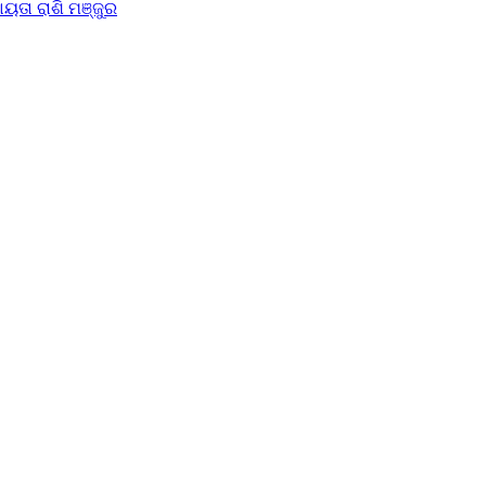
ୟତା ରାଶି ମଞ୍ଜୁର