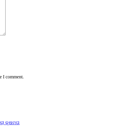
me I comment.
ିଲା କ୍ଷମତା