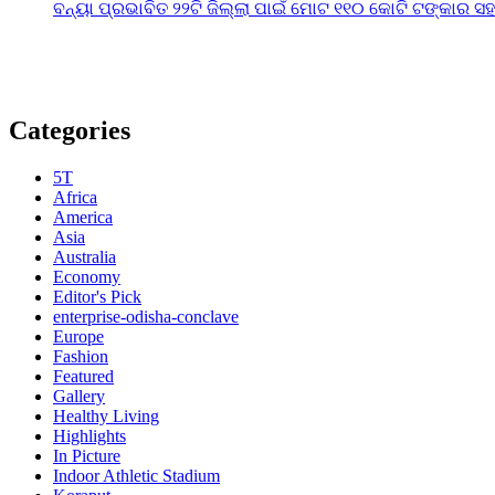
ବନ୍ୟା ପ୍ରଭାବିତ ୨୨ଟି ଜିଲ୍ଲା ପାଇଁ ମୋଟ ୧୧୦ କୋଟି ଟଙ୍କାର ସହା
Categories
5T
Africa
America
Asia
Australia
Economy
Editor's Pick
enterprise-odisha-conclave
Europe
Fashion
Featured
Gallery
Healthy Living
Highlights
In Picture
Indoor Athletic Stadium