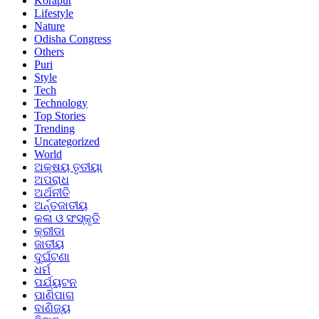
Koraput
Lifestyle
Nature
Odisha Congress
Others
Puri
Style
Tech
Technology
Top Stories
Trending
Uncategorized
World
ଅକ୍ଷୟ ତୃତୀୟା
ଅପରାଧ
ଅର୍ଥନୀତି
ଅର୍ନ୍ତଜାତୀୟ
କଳା ଓ ସଂସ୍କୃତି
କ୍ରୀଡା
ଜାତୀୟ
ଦୁର୍ଘଟଣା
ଧର୍ମ
ପର୍ଯ୍ୟଟନ
ପାଣିପାଗ
ବାଣିଜ୍ୟ