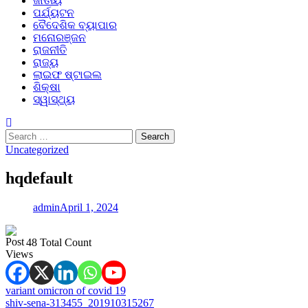
ଜାତୀୟ
ପର୍ଯ୍ୟଟନ
ବୈଦେଶିକ ବ୍ୟାପାର
ମନୋରଞ୍ଜନ
ରାଜନୀତି
ରାଜ୍ୟ
ଲାଇଫ ଷ୍ଟାଇଲ
ଶିକ୍ଷା
ସ୍ୱାସ୍ଥ୍ୟ
Search
for:
Uncategorized
hqdefault
admin
April 1, 2024
48 Total Count
Post
variant omicron of covid 19
shiv-sena-313455_201910315267