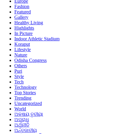
Europe
Fashion
Featured
Gallery
Healthy Living
Highlights
In Picture
Indoor Athletic Stadium
Koraput
Lifestyle
Nature
Odisha Congress
Others
Puri
Style
Tech
Technology
Top Stories
Trending
Uncategorized
World
ଅକ୍ଷୟ ତୃତୀୟା
ଅପରାଧ
ଅର୍ଥନୀତି
ଅର୍ନ୍ତଜାତୀୟ