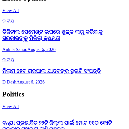
View All
ଜାତୀୟ
ଡିଜିଟାଲ ପେମେଣ୍ଟ ଉପରେ ଶୁଳ୍କ ଲାଗୁ କରିବାକୁ
ସରକାରଙ୍କୁ ମିଳିଲା କ୍ଷମତା
Ankita Sahoo
August 6, 2026
ଜାତୀୟ
ନିଲାମ ହେବ ରାଜପାଲ ଯାଦବଙ୍କ ଦୁଇଟି ସଂପତ୍ତି
D Dash
August 6, 2026
Politics
View All
ବନ୍ୟା ପ୍ରଭାବିତ ୨୨ଟି ଜିଲ୍ଲା ପାଇଁ ମୋଟ ୧୧୦ କୋଟି