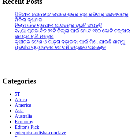
Recent Posts
ଡିଜିଟାଲ ପେମେଣ୍ଟ ଉପରେ ଶୁଳ୍କ ଲାଗୁ କରିବାକୁ ସରକାରଙ୍କୁ
ମିଳିଲା କ୍ଷମତା
ନିଲାମ ହେବ ରାଜପାଲ ଯାଦବଙ୍କ ଦୁଇଟି ସଂପତ୍ତି
ବନ୍ୟା ପ୍ରଭାବିତ ୨୨ଟି ଜିଲ୍ଲା ପାଇଁ ମୋଟ ୧୧୦ କୋଟି ଟଙ୍କାର
ସହାୟତା ରାଶି ମଞ୍ଜୁର
କ୍ଷୀରର ଫେଣ ଓ ଗାଢ଼ତା ବଢ଼ାଇବା ପାଇଁ ମିଶା ଯାଉଛି ଶାମ୍ପୁ
ପ୍ରଦୀପ ରାୱତଙ୍କର ୭୪ ବର୍ଷ ବୟସରେ ପରଲୋକ
Categories
5T
Africa
America
Asia
Australia
Economy
Editor's Pick
enterprise-odisha-conclave