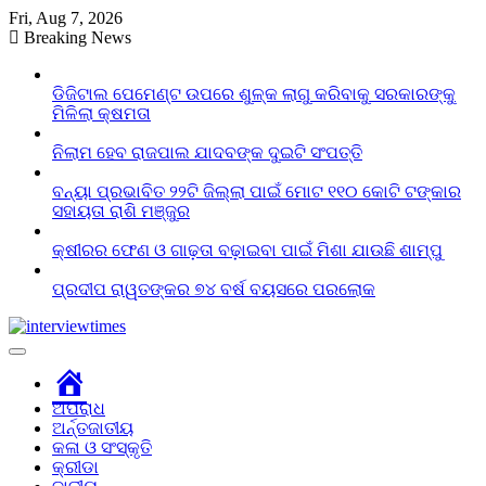
Skip
Fri, Aug 7, 2026
to
Breaking News
content
ଡିଜିଟାଲ ପେମେଣ୍ଟ ଉପରେ ଶୁଳ୍କ ଲାଗୁ କରିବାକୁ ସରକାରଙ୍କୁ
ମିଳିଲା କ୍ଷମତା
ନିଲାମ ହେବ ରାଜପାଲ ଯାଦବଙ୍କ ଦୁଇଟି ସଂପତ୍ତି
ବନ୍ୟା ପ୍ରଭାବିତ ୨୨ଟି ଜିଲ୍ଲା ପାଇଁ ମୋଟ ୧୧୦ କୋଟି ଟଙ୍କାର
ସହାୟତା ରାଶି ମଞ୍ଜୁର
କ୍ଷୀରର ଫେଣ ଓ ଗାଢ଼ତା ବଢ଼ାଇବା ପାଇଁ ମିଶା ଯାଉଛି ଶାମ୍ପୁ
ପ୍ରଦୀପ ରାୱତଙ୍କର ୭୪ ବର୍ଷ ବୟସରେ ପରଲୋକ
Home
ଅପରାଧ
ଅର୍ନ୍ତଜାତୀୟ
କଳା ଓ ସଂସ୍କୃତି
କ୍ରୀଡା