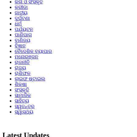
କଳା ଓ ସଂସ୍କୃତି
କ୍ରୀଡା
ଜାତୀୟ
ଦୁର୍ଘଟଣା
ଧର୍ମ
ପର୍ଯ୍ୟଟନ
ପାଣିପାଗ
ବାଣିଜ୍ୟ
ବିଜ୍ଞାନ
ବୈଦେଶିକ ବ୍ୟାପାର
ମନୋରଞ୍ଜନ
ରାଜନୀତି
ରାଜ୍ୟ
ରାଶିଫଳ
ଲାଇଫ ଷ୍ଟାଇଲ
ଶିକ୍ଷା
ସଂସ୍କୃତି
ସାମାଜିକ
ସାହିତ୍ୟ
ସ୍ୱତନ୍ତ୍ର
ସ୍ୱାସ୍ଥ୍ୟ
Latest Updates