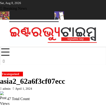
Skip
Sat, Aug 8, 2026
to
Breaking News
content
ାଙ୍ଗୀରରେ ନୂଆଁଖାଇ ଲଗ୍ନ ଧାର୍ଯ୍ୟ
ଡିଜିଟାଲ ପେମେଣ୍ଟ ଉପରେ ଶୁଳ୍କ ଲାଗୁ
Uncategorized
asia2_62a6f3cf07ecc
admin
April 1, 2024
47 Total Count