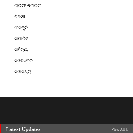
ଲାଇଫ ଷ୍ଟାଇଲ
ଶିକ୍ଷା
ସଂସ୍କୃତି
ସାମାଜିକ
ସାହିତ୍ୟ
ସ୍ୱତନ୍ତ୍ର
ସ୍ୱାସ୍ଥ୍ୟ
Latest Updates
View All