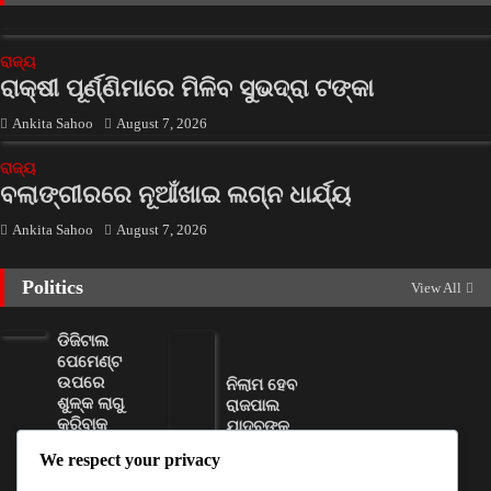
ରାଜ୍ୟ
ରାକ୍ଷୀ ପୂର୍ଣ୍ଣିମାରେ ମିଳିବ ସୁଭଦ୍ରା ଟଙ୍କା
Ankita Sahoo
August 7, 2026
ରାଜ୍ୟ
ବଲାଙ୍ଗୀରରେ ନୂଆଁଖାଇ ଲଗ୍ନ ଧାର୍ଯ୍ୟ
Ankita Sahoo
August 7, 2026
Politics
View All
ଡିଜିଟାଲ
ପେମେଣ୍ଟ
ଉପରେ
ନିଲାମ ହେବ
ଶୁଳ୍କ ଲାଗୁ
ରାଜପାଲ
କରିବାକୁ
ଯାଦବଙ୍କ
ସରକାରଙ୍କୁ
ଦୁଇଟି
We respect your privacy
ମିଳିଲା
ସଂପତ୍ତି
କ୍ଷମତା