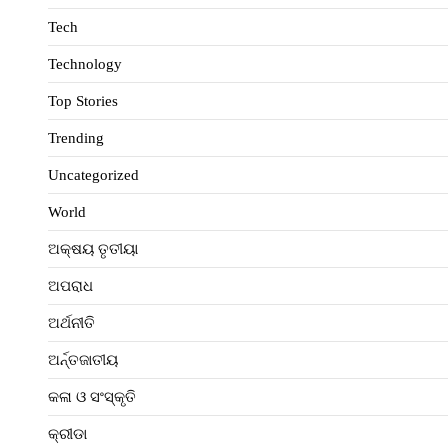
Tech
Technology
Top Stories
Trending
Uncategorized
World
ଅକ୍ଷୟ ତୃତୀୟା
ଅପରାଧ
ଅର୍ଥନୀତି
ଅର୍ନ୍ତଜାତୀୟ
କଳା ଓ ସଂସ୍କୃତି
କ୍ରୀଡା