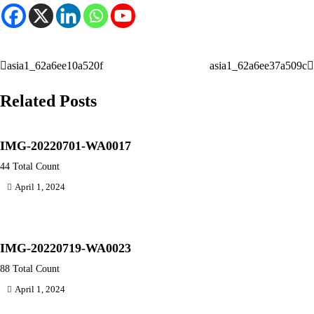
asia1_62a6ee10a520f
asia1_62a6ee37a509c
Post
navigation
Related Posts
IMG-20220701-WA0017
44 Total Count
April 1, 2024
IMG-20220719-WA0023
88 Total Count
April 1, 2024