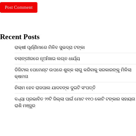
Recent Posts
ରାକ୍ଷୀ ପୂର୍ଣ୍ଣିମାରେ ମିଳିବ ସୁଭଦ୍ରା ଟଙ୍କା
ବଲାଙ୍ଗୀରରେ ନୂଆଁଖାଇ ଲଗ୍ନ ଧାର୍ଯ୍ୟ
ଡିଜିଟାଲ ପେମେଣ୍ଟ ଉପରେ ଶୁଳ୍କ ଲାଗୁ କରିବାକୁ ସରକାରଙ୍କୁ ମିଳିଲା
କ୍ଷମତା
ନିଲାମ ହେବ ରାଜପାଲ ଯାଦବଙ୍କ ଦୁଇଟି ସଂପତ୍ତି
ବନ୍ୟା ପ୍ରଭାବିତ ୨୨ଟି ଜିଲ୍ଲା ପାଇଁ ମୋଟ ୧୧୦ କୋଟି ଟଙ୍କାର ସହାୟତା
ରାଶି ମଞ୍ଜୁର