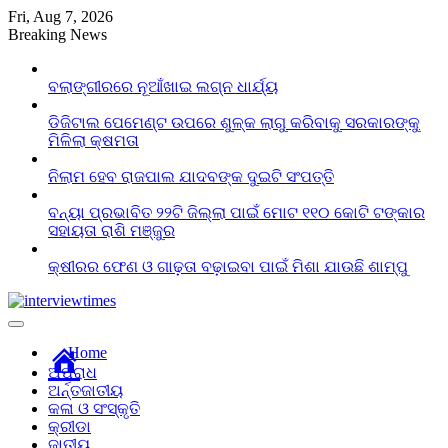
Skip
Fri, Aug 7, 2026
to
Breaking News
content
ବଲାଙ୍ଗୀରରେ ନୂଆଁଖାଇ ଲଗ୍ନ ଧାର୍ଯ୍ୟ
ଡିଜିଟାଲ ପେମେଣ୍ଟ ଉପରେ ଶୁଳ୍କ ଲାଗୁ କରିବାକୁ ସରକାରଙ୍କୁ
ମିଳିଲା କ୍ଷମତା
ନିଲାମ ହେବ ରାଜପାଲ ଯାଦବଙ୍କ ଦୁଇଟି ସଂପତ୍ତି
ବନ୍ୟା ପ୍ରଭାବିତ ୨୨ଟି ଜିଲ୍ଲା ପାଇଁ ମୋଟ ୧୧୦ କୋଟି ଟଙ୍କାର
ସହାୟତା ରାଶି ମଞ୍ଜୁର
କ୍ଷୀରର ଫେଣ ଓ ଗାଢ଼ତା ବଢ଼ାଇବା ପାଇଁ ମିଶା ଯାଉଛି ଶାମ୍ପୁ
Home
ଅପରାଧ
ଅର୍ନ୍ତଜାତୀୟ
କଳା ଓ ସଂସ୍କୃତି
କ୍ରୀଡା
ଜାତୀୟ