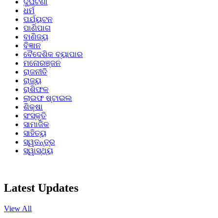
ଦୁର୍ଘଟଣା
ଧର୍ମ
ପର୍ଯ୍ୟଟନ
ପାଣିପାଗ
ବାଣିଜ୍ୟ
ବିଜ୍ଞାନ
ବୈଦେଶିକ ବ୍ୟାପାର
ମନୋରଞ୍ଜନ
ରାଜନୀତି
ରାଜ୍ୟ
ରାଶିଫଳ
ଲାଇଫ ଷ୍ଟାଇଲ
ଶିକ୍ଷା
ସଂସ୍କୃତି
ସାମାଜିକ
ସାହିତ୍ୟ
ସ୍ୱତନ୍ତ୍ର
ସ୍ୱାସ୍ଥ୍ୟ
Latest Updates
View All