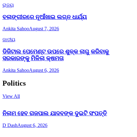
ରାଜ୍ୟ
ବଲାଙ୍ଗୀରରେ ନୂଆଁଖାଇ ଲଗ୍ନ ଧାର୍ଯ୍ୟ
Ankita Sahoo
August 7, 2026
ଜାତୀୟ
ଡିଜିଟାଲ ପେମେଣ୍ଟ ଉପରେ ଶୁଳ୍କ ଲାଗୁ କରିବାକୁ
ସରକାରଙ୍କୁ ମିଳିଲା କ୍ଷମତା
Ankita Sahoo
August 6, 2026
Politics
View All
ନିଲାମ ହେବ ରାଜପାଲ ଯାଦବଙ୍କ ଦୁଇଟି ସଂପତ୍ତି
D Dash
August 6, 2026