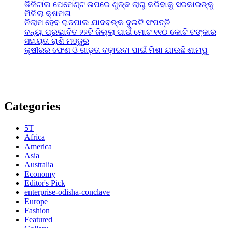
ଡିଜିଟାଲ ପେମେଣ୍ଟ ଉପରେ ଶୁଳ୍କ ଲାଗୁ କରିବାକୁ ସରକାରଙ୍କୁ
ମିଳିଲା କ୍ଷମତା
ନିଲାମ ହେବ ରାଜପାଲ ଯାଦବଙ୍କ ଦୁଇଟି ସଂପତ୍ତି
ବନ୍ୟା ପ୍ରଭାବିତ ୨୨ଟି ଜିଲ୍ଲା ପାଇଁ ମୋଟ ୧୧୦ କୋଟି ଟଙ୍କାର
ସହାୟତା ରାଶି ମଞ୍ଜୁର
କ୍ଷୀରର ଫେଣ ଓ ଗାଢ଼ତା ବଢ଼ାଇବା ପାଇଁ ମିଶା ଯାଉଛି ଶାମ୍ପୁ
Categories
5T
Africa
America
Asia
Australia
Economy
Editor's Pick
enterprise-odisha-conclave
Europe
Fashion
Featured