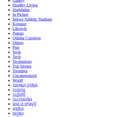
Gallery
Healthy Living
Highlights
In Picture
Indoor Athletic Stadium
Koraput
Lifestyle
Nature
Odisha Congress
Others
Puri
Style
Tech
Technology
Top Stories
Trending
Uncategorized
World
ଅକ୍ଷୟ ତୃତୀୟା
ଅପରାଧ
ଅର୍ଥନୀତି
ଅର୍ନ୍ତଜାତୀୟ
କଳା ଓ ସଂସ୍କୃତି
କ୍ରୀଡା
ଜାତୀୟ