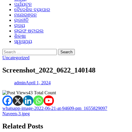
ପର୍ଯ୍ୟଟନ
ବୈଦେଶିକ ବ୍ୟାପାର
ମନୋରଞ୍ଜନ
ରାଜନୀତି
ରାଜ୍ୟ
ଲାଇଫ ଷ୍ଟାଇଲ
ଶିକ୍ଷା
ସ୍ୱାସ୍ଥ୍ୟ
Search
for:
Uncategorized
Screenshot_2022_0622_140148
admin
April 1, 2024
43 Total Count
Post
whatsapp-image-2022-06-21-at-94609-pm_1655829097
Naveen-3.jpeg
navigation
Related Posts