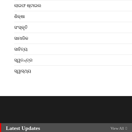
ଲାଇଫ ଷ୍ଟାଇଲ
ଶିକ୍ଷା
ସଂସ୍କୃତି
ସାମାଜିକ
ସାହିତ୍ୟ
ସ୍ୱତନ୍ତ୍ର
ସ୍ୱାସ୍ଥ୍ୟ
Latest Updates
View All