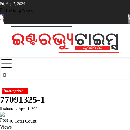
Skip
Fri, Aug 7, 2026
to
Breaking News
content
ାଲ ପେମେଣ୍ଟ ଉପରେ ଶୁଳ୍କ ଲାଗୁ କରିବାକୁ ସରକାରଙ୍କୁ ମିଳିଲା କ୍ଷମତା
ନିଲ
Uncategorized
77091325-1
admin
April 1, 2024
46 Total Count