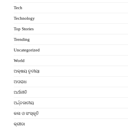
Tech
Technology
Top Stories
Trending
Uncategorized
World
ଅକ୍ଷୟ ତୃତୀୟା
ଅପରାଧ
ଅର୍ଥନୀତି
ଅର୍ନ୍ତଜାତୀୟ
କଳା ଓ ସଂସ୍କୃତି
କ୍ରୀଡା