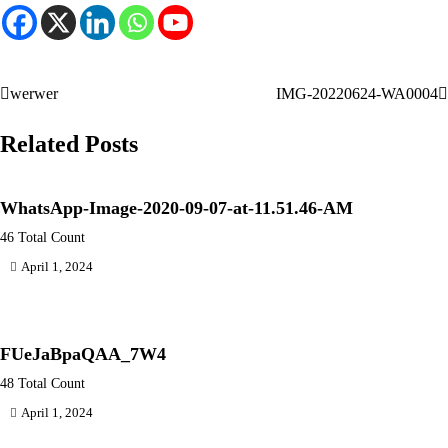
werwer
IMG-20220624-WA0004
Post
navigation
Related Posts
WhatsApp-Image-2020-09-07-at-11.51.46-AM
46 Total Count
April 1, 2024
FUeJaBpaQAA_7W4
48 Total Count
April 1, 2024