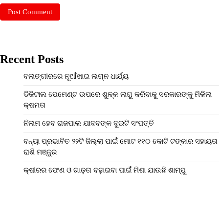
Recent Posts
ବଲାଙ୍ଗୀରରେ ନୂଆଁଖାଇ ଲଗ୍ନ ଧାର୍ଯ୍ୟ
ଡିଜିଟାଲ ପେମେଣ୍ଟ ଉପରେ ଶୁଳ୍କ ଲାଗୁ କରିବାକୁ ସରକାରଙ୍କୁ ମିଳିଲା
କ୍ଷମତା
ନିଲାମ ହେବ ରାଜପାଲ ଯାଦବଙ୍କ ଦୁଇଟି ସଂପତ୍ତି
ବନ୍ୟା ପ୍ରଭାବିତ ୨୨ଟି ଜିଲ୍ଲା ପାଇଁ ମୋଟ ୧୧୦ କୋଟି ଟଙ୍କାର ସହାୟତା
ରାଶି ମଞ୍ଜୁର
କ୍ଷୀରର ଫେଣ ଓ ଗାଢ଼ତା ବଢ଼ାଇବା ପାଇଁ ମିଶା ଯାଉଛି ଶାମ୍ପୁ