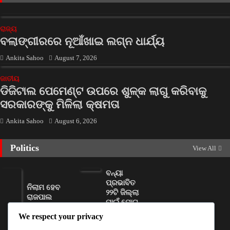
ରାଜ୍ୟ
ବଲାଙ୍ଗୀରରେ ନୂଆଁଖାଇ ଲଗ୍ନ ଧାର୍ଯ୍ୟ
Ankita Sahoo
August 7, 2026
ଜାତୀୟ
ଡିଜିଟାଲ ପେମେଣ୍ଟ ଉପରେ ଶୁଳ୍କ ଲାଗୁ କରିବାକୁ
ସରକାରଙ୍କୁ ମିଳିଲା କ୍ଷମତା
Ankita Sahoo
August 6, 2026
Politics
View All
ବନ୍ୟା
ପ୍ରଭାବିତ
ନିଲାମ ହେବ
୨୨ଟି ଜିଲ୍ଲା
ରାଜପାଲ
ପାଇଁ ମୋଟ
ଯାଦବଙ୍କ
୧୧୦ କୋଟି
We respect your privacy
ଦୁଇଟି
ଟଙ୍କାର
ସଂପତ୍ତି