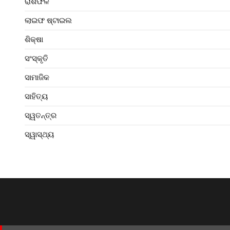
ରାଶିଫଳ
ଲାଇଫ ଷ୍ଟାଇଲ
ଶିକ୍ଷା
ସଂସ୍କୃତି
ସାମାଜିକ
ସାହିତ୍ୟ
ସ୍ୱତନ୍ତ୍ର
ସ୍ୱାସ୍ଥ୍ୟ