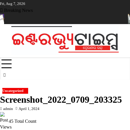
Skip
Fri, Aug 7, 2026
to
Breaking News
content
ାଲ ପେମେଣ୍ଟ ଉପରେ ଶୁଳ୍କ ଲାଗୁ କରିବାକୁ ସରକାରଙ୍କୁ ମିଳିଲା କ୍ଷମତା
ନିଲ
Uncategorized
Screenshot_2022_0709_203325
admin
April 1, 2024
45 Total Count