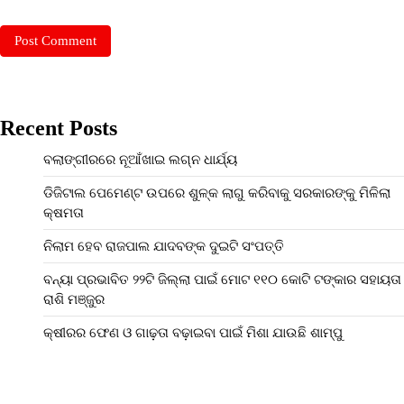
Recent Posts
ବଲାଙ୍ଗୀରରେ ନୂଆଁଖାଇ ଲଗ୍ନ ଧାର୍ଯ୍ୟ
ଡିଜିଟାଲ ପେମେଣ୍ଟ ଉପରେ ଶୁଳ୍କ ଲାଗୁ କରିବାକୁ ସରକାରଙ୍କୁ ମିଳିଲା
କ୍ଷମତା
ନିଲାମ ହେବ ରାଜପାଲ ଯାଦବଙ୍କ ଦୁଇଟି ସଂପତ୍ତି
ବନ୍ୟା ପ୍ରଭାବିତ ୨୨ଟି ଜିଲ୍ଲା ପାଇଁ ମୋଟ ୧୧୦ କୋଟି ଟଙ୍କାର ସହାୟତା
ରାଶି ମଞ୍ଜୁର
କ୍ଷୀରର ଫେଣ ଓ ଗାଢ଼ତା ବଢ଼ାଇବା ପାଇଁ ମିଶା ଯାଉଛି ଶାମ୍ପୁ