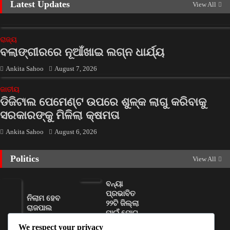
Latest Updates
View All
ରାଜ୍ୟ
ବଲାଙ୍ଗୀରରେ ନୂଆଁଖାଇ ଲଗ୍ନ ଧାର୍ଯ୍ୟ
Ankita Sahoo
August 7, 2026
ଜାତୀୟ
ଡିଜିଟାଲ ପେମେଣ୍ଟ ଉପରେ ଶୁଳ୍କ ଲାଗୁ କରିବାକୁ
ସରକାରଙ୍କୁ ମିଳିଲା କ୍ଷମତା
Ankita Sahoo
August 6, 2026
Politics
View All
ବନ୍ୟା
ପ୍ରଭାବିତ
ନିଲାମ ହେବ
୨୨ଟି ଜିଲ୍ଲା
ରାଜପାଲ
ପାଇଁ ମୋଟ
ଯାଦବଙ୍କ
୧୧୦ କୋଟି
We respect your privacy
ଦୁଇଟି