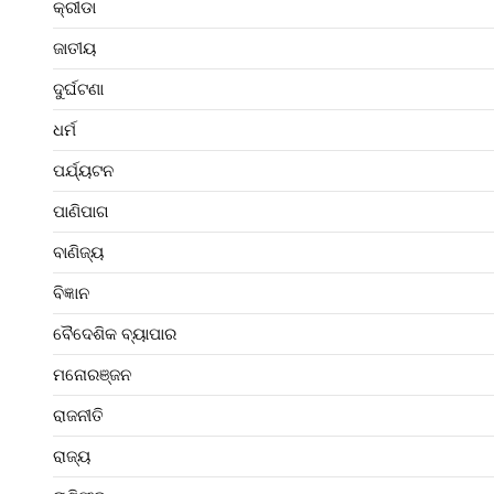
କ୍ରୀଡା
ଜାତୀୟ
ଦୁର୍ଘଟଣା
ଧର୍ମ
ପର୍ଯ୍ୟଟନ
ପାଣିପାଗ
ବାଣିଜ୍ୟ
ବିଜ୍ଞାନ
ବୈଦେଶିକ ବ୍ୟାପାର
ମନୋରଞ୍ଜନ
ରାଜନୀତି
ରାଜ୍ୟ