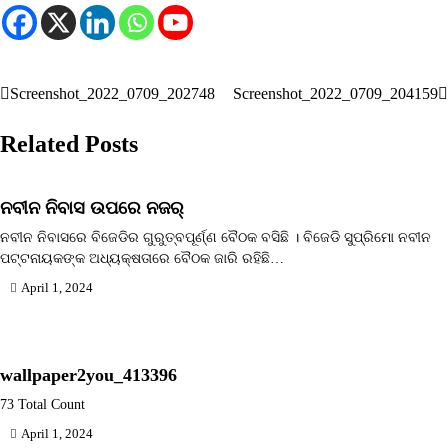
Screenshot_2022_0709_202748
Screenshot_2022_0709_204159
Post
navigation
Related Posts
ନବୀନ ନିବାସ ଉପରେ ନଜର୍
ନବୀନ ନିବାସରେ ବିଜେଡିର ଗୁରୁତ୍ବପୂର୍ଣ୍ଣ ବୈଠକ ବସିଛି । ବିଜେଡି ସୁପ୍ରିମୋ ନବୀନ
ପଟ୍ଟନାୟକଙ୍କ ଅଧ୍ୟକ୍ଷତାରେ ବୈଠକ ଜାରି ରହିଛି…
April 1, 2024
wallpaper2you_413396
73 Total Count
April 1, 2024