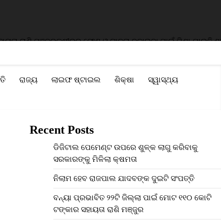
 ରାଶି ମଞ୍ଜୁର
କ୍ଷୀରର ଫେଣ ଓ ଗାଢ଼ତା ବଢ଼ାଇବା ପାଇଁ ମିଶା ଯାଉଛି ଶାମ୍ପୁ
ତି
ରାଜ୍ୟ
ଲାଇଫ ଷ୍ଟାଇଲ
ଶିକ୍ଷା
ସ୍ୱାସ୍ଥ୍ୟ
Recent Posts
ଡିଜିଟାଲ ପେମେଣ୍ଟ ଉପରେ ଶୁଳ୍କ ଲାଗୁ କରିବାକୁ
ସରକାରଙ୍କୁ ମିଳିଲା କ୍ଷମତା
ନିଲାମ ହେବ ରାଜପାଲ ଯାଦବଙ୍କ ଦୁଇଟି ସଂପତ୍ତି
ବନ୍ୟା ପ୍ରଭାବିତ ୨୨ଟି ଜିଲ୍ଲା ପାଇଁ ମୋଟ ୧୧୦ କୋଟି
ଟଙ୍କାର ସହାୟତା ରାଶି ମଞ୍ଜୁର