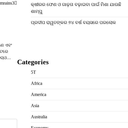
mrains3
କ୍ଷୀରର ଫେଣ ଓ ଗାଢ଼ତା ବଢ଼ାଇବା ପାଇଁ ମିଶା ଯାଉଛି
ଶାମ୍ପୁ
ପ୍ରଦୀପ ରାୱତଙ୍କର ୭୪ ବର୍ଷ ବୟସରେ ପରଲୋକ
୍ଷଣ ଏବଂ
କଟରେ
 ବଚାଓ…
Categories
5T
Africa
America
Asia
Australia
Economy