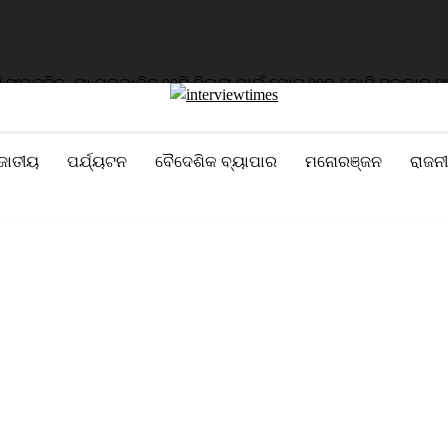
ତ୍ତି
ବନ୍ୟା ପ୍ରଭାବିତ ୨୨ଟି ଜିଲ୍ଲା ପାଇଁ ମୋଟ ୧୧୦ କୋଟି ଟଙ୍କାର ସହାୟତା
ଜାତୀୟ
ପର୍ଯ୍ୟଟନ
ବୈଦେଶିକ ବ୍ୟାପାର
ମନୋରଞ୍ଜନ
ରାଜନୀ