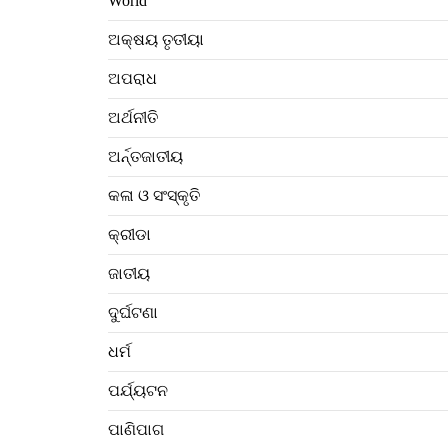
World
ଅକ୍ଷୟ ତୃତୀୟା
ଅପରାଧ
ଅର୍ଥନୀତି
ଅର୍ନ୍ତଜାତୀୟ
କଳା ଓ ସଂସ୍କୃତି
କ୍ରୀଡା
ଜାତୀୟ
ଦୁର୍ଘଟଣା
ଧର୍ମ
ପର୍ଯ୍ୟଟନ
ପାଣିପାଗ