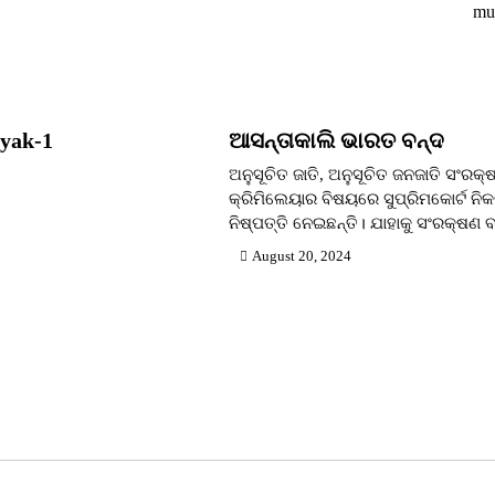
mu
ayak-1
ଆସନ୍ତାକାଲି ଭାରତ ବନ୍ଦ
ଅନୁସୂଚିତ ଜାତି, ଅନୁସୂଚିତ ଜନଜାତି ସଂରକ
କ୍ରିମିଲେୟାର ବିଷୟରେ ସୁପ୍ରିମକୋର୍ଟ ନି
ନିଷ୍ପତ୍ତି ନେଇଛନ୍ତି। ଯାହାକୁ ସଂରକ୍ଷଣ
August 20, 2024