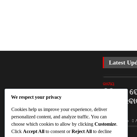
Latest Up
ଜାତୀୟ
ଡିଜିଟାଲ 
We respect your privacy
ଲାଗୁ କରିବା
କ୍ଷମତା
Cookies help us improve your experience, deliver
personalized content, and analyze traffic. You can
Ankita Sahoo
A
choose which cookies to allow by clicking
Customize
.
Click
Accept All
to consent or
Reject All
to decline
ଜାତୀୟ