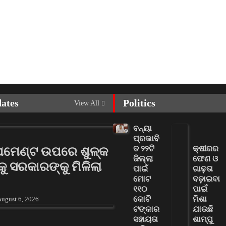
dates
Politics
View All
ବନ୍ୟା
ପ୍ରଭାବି
ତ ୨୨ଟି
କ୍ଷୀରର
ପେମେଣ୍ଟ ଉପରେ ଶୁଳ୍କ
ଜିଲ୍ଲା
ଫେଣ ଓ
କୁ ସରକାରଙ୍କୁ ମିଳିଲା
ପାଇଁ
ଗାଢ଼ତା
ମୋଟ
ବଢ଼ାଇବା
୧୧୦
ପାଇଁ
କୋଟି
ମିଶା
ugust 6, 2026
ଟଙ୍କାର
ଯାଉଛି
ସହାୟତା
ଶାମ୍ପୁ