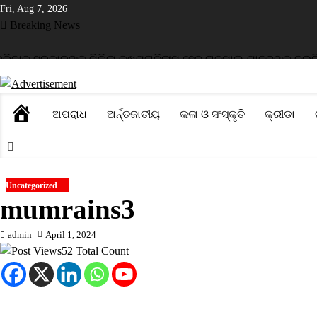
Skip
Fri, Aug 7, 2026
to
Breaking News
content
କୁ ସରକାରଙ୍କୁ ମିଳିଲା କ୍ଷମତା
ନିଲାମ ହେବ ରାଜପାଲ ଯାଦବଙ୍କ ଦୁଇଟି ସଂପ
HOME
ଅପରାଧ
ଅର୍ନ୍ତଜାତୀୟ
କଳା ଓ ସଂସ୍କୃତି
କ୍ରୀଡା
Uncategorized
mumrains3
admin
April 1, 2024
52 Total Count