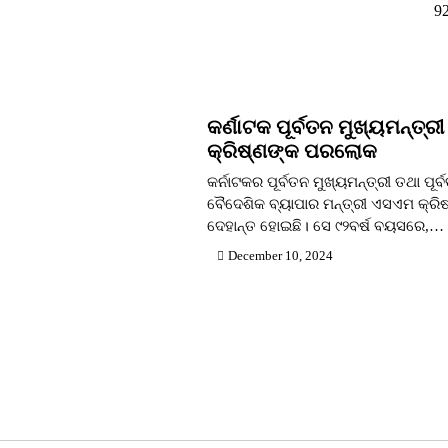
9
କର୍ଣାଟକ ପୂର୍ବତନ ମୁଖ୍ୟମନ୍ତ୍
କ୍ରିଷ୍ଣଙ୍କ ପରଲୋକ
କର୍ନାଟକର ପୂର୍ବତନ ମୁଖ୍ୟମନ୍ତ୍ରୀ ତଥା ପୂର୍
ବୈଦେଶିକ ବ୍ୟାପାର ମନ୍ତ୍ରୀ ଏସଏମ କ୍ରିଷ
ଦେହାନ୍ତ ହୋଇଛି। ସେ ୯୨ବର୍ଷ ବୟସରେ,…
December 10, 2024