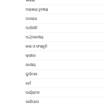
World
ଅକ୍ଷୟ ତୃତୀୟା
ଅପରାଧ
ଅର୍ଥନୀତି
ଅର୍ନ୍ତଜାତୀୟ
କଳା ଓ ସଂସ୍କୃତି
କ୍ରୀଡା
ଜାତୀୟ
ଦୁର୍ଘଟଣା
ଧର୍ମ
ପର୍ଯ୍ୟଟନ
ପାଣିପାଗ