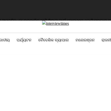
ତ୍ତି
ବନ୍ୟା ପ୍ରଭାବିତ ୨୨ଟି ଜିଲ୍ଲା ପାଇଁ ମୋଟ ୧୧୦ କୋଟି ଟଙ୍କାର ସହାୟତ
ଜାତୀୟ
ପର୍ଯ୍ୟଟନ
ବୈଦେଶିକ ବ୍ୟାପାର
ମନୋରଞ୍ଜନ
ରାଜନୀ