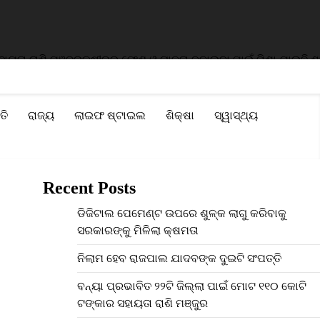
ା ରାଶି ମଞ୍ଜୁର
କ୍ଷୀରର ଫେଣ ଓ ଗାଢ଼ତା ବଢ଼ାଇବା ପାଇଁ ମିଶା ଯାଉଛି ଶାମ୍ପ
ତି
ରାଜ୍ୟ
ଲାଇଫ ଷ୍ଟାଇଲ
ଶିକ୍ଷା
ସ୍ୱାସ୍ଥ୍ୟ
Recent Posts
ଡିଜିଟାଲ ପେମେଣ୍ଟ ଉପରେ ଶୁଳ୍କ ଲାଗୁ କରିବାକୁ
ସରକାରଙ୍କୁ ମିଳିଲା କ୍ଷମତା
ନିଲାମ ହେବ ରାଜପାଲ ଯାଦବଙ୍କ ଦୁଇଟି ସଂପତ୍ତି
ବନ୍ୟା ପ୍ରଭାବିତ ୨୨ଟି ଜିଲ୍ଲା ପାଇଁ ମୋଟ ୧୧୦ କୋଟି
ଟଙ୍କାର ସହାୟତା ରାଶି ମଞ୍ଜୁର