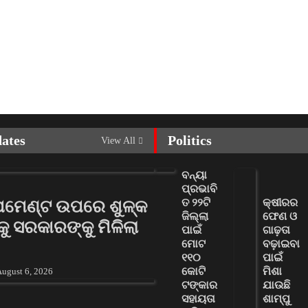
dates
Politics
View All
ବନ୍ୟା
ପ୍ରଭାବି
ତ ୨୨ଟି
କ୍ଷୀରର
ପେମେଣ୍ଟ ଉପରେ ଶୁଳ୍କ
ଜିଲ୍ଲା
ଫେଣ ଓ
କୁ ସରକାରଙ୍କୁ ମିଳିଲା
ପାଇଁ
ଗାଢ଼ତା
ମୋଟ
ବଢ଼ାଇବା
୧୧୦
ପାଇଁ
କୋଟି
ମିଶା
ugust 6, 2026
ଟଙ୍କାର
ଯାଉଛି
ସହାୟତା
ଶାମ୍ପୁ