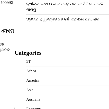
2790669
କ୍ଷୀରର ଫେଣ ଓ ଗାଢ଼ତା ବଢ଼ାଇବା ପାଇଁ ମିଶା ଯାଉଛି
ଶାମ୍ପୁ
ପ୍ରଦୀପ ରାୱତଙ୍କର ୭୪ ବର୍ଷ ବୟସରେ ପରଲୋକ
ରୀ ଏସଏମ
ବତନ
୍ଣାଙ୍କ
Categories
5T
Africa
America
Asia
Australia
Economy