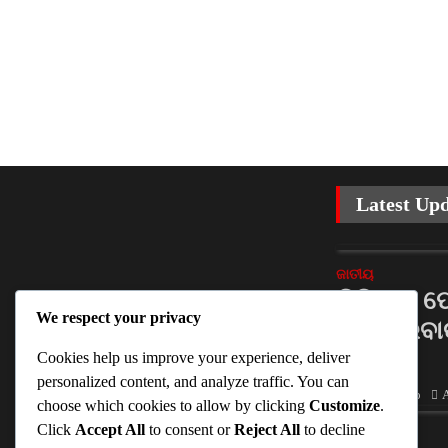
Latest Up
ଜାତୀୟ
ଡିଜିଟାଲ 
We respect your privacy
ଲାଗୁ କରିବା
କ୍ଷମତା
Cookies help us improve your experience, deliver
personalized content, and analyze traffic. You can
Ankita Sahoo
A
choose which cookies to allow by clicking
Customize
.
Click
Accept All
to consent or
Reject All
to decline
ଜାତୀୟ