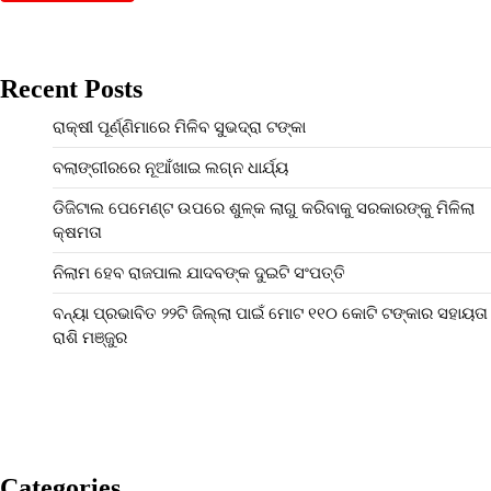
Recent Posts
ରାକ୍ଷୀ ପୂର୍ଣ୍ଣିମାରେ ମିଳିବ ସୁଭଦ୍ରା ଟଙ୍କା
ବଲାଙ୍ଗୀରରେ ନୂଆଁଖାଇ ଲଗ୍ନ ଧାର୍ଯ୍ୟ
ଡିଜିଟାଲ ପେମେଣ୍ଟ ଉପରେ ଶୁଳ୍କ ଲାଗୁ କରିବାକୁ ସରକାରଙ୍କୁ ମିଳିଲା
କ୍ଷମତା
ନିଲାମ ହେବ ରାଜପାଲ ଯାଦବଙ୍କ ଦୁଇଟି ସଂପତ୍ତି
ବନ୍ୟା ପ୍ରଭାବିତ ୨୨ଟି ଜିଲ୍ଲା ପାଇଁ ମୋଟ ୧୧୦ କୋଟି ଟଙ୍କାର ସହାୟତା
ରାଶି ମଞ୍ଜୁର
Categories