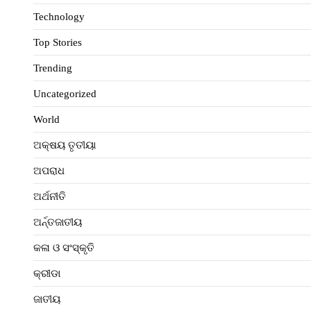
Technology
Top Stories
Trending
Uncategorized
World
ଅକ୍ଷୟ ତୃତୀୟା
ଅପରାଧ
ଅର୍ଥନୀତି
ଅର୍ନ୍ତଜାତୀୟ
କଳା ଓ ସଂସ୍କୃତି
କ୍ରୀଡା
ଜାତୀୟ