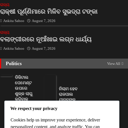
ରାଜ୍ୟ
ରାକ୍ଷୀ ପୂର୍ଣ୍ଣିମାରେ ମିଳିବ ସୁଭଦ୍ରା ଟଙ୍କା
Ankita Sahoo
August 7, 2026
ରାଜ୍ୟ
ବଲାଙ୍ଗୀରରେ ନୂଆଁଖାଇ ଲଗ୍ନ ଧାର୍ଯ୍ୟ
Ankita Sahoo
August 7, 2026
Politics
View All
ଡିଜିଟାଲ
ପେମେଣ୍ଟ
ଉପରେ
ନିଲାମ ହେବ
ଶୁଳ୍କ ଲାଗୁ
ରାଜପାଲ
କରିବାକୁ
ଯାଦବଙ୍କ
ସରକାରଙ୍କୁ
ଦୁଇଟି
We respect your privacy
ମିଳିଲା
ସଂପତ୍ତି
କ୍ଷମତା
D Dash
Cookies help us improve your experience, deliver
Ankita
August
personalized content, and analyze traffic. You can