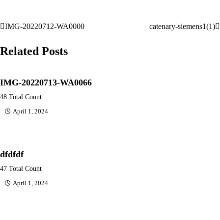
IMG-20220712-WA0000
catenary-siemens1(1)
Post
navigation
Related Posts
IMG-20220713-WA0066
48 Total Count
April 1, 2024
dfdfdf
47 Total Count
April 1, 2024