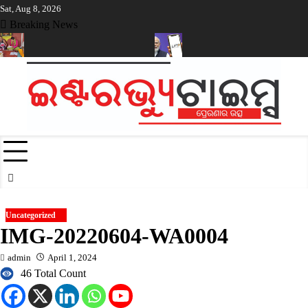
Skip
Sat, Aug 8, 2026
to
Breaking News
content
ାଙ୍ଗୀରରେ ନୂଆଁଖାଇ ଲଗ୍ନ ଧାର୍ଯ୍ୟ
ଡିଜିଟାଲ ପେମେଣ୍ଟ ଉପରେ ଶୁଳ୍କ ଲାଗୁ 
Uncategorized
IMG-20220604-WA0004
admin
April 1, 2024
46 Total Count