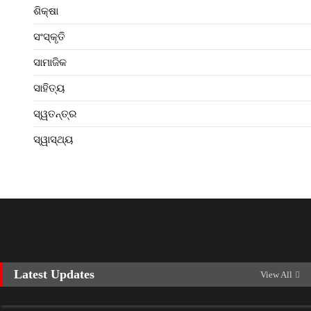
ଶିକ୍ଷା
ସଂସ୍କୃତି
ସାମାଜିକ
ସାହିତ୍ୟ
ସ୍ୱତନ୍ତ୍ର
ସ୍ୱାସ୍ଥ୍ୟ
Latest Updates
View All