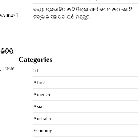
ବନ୍ୟା ପ୍ରଭାବିତ ୨୨ଟି ଜିଲ୍ଲା ପାଇଁ ମୋଟ ୧୧୦ କୋଟି
WA0047
ଟଙ୍କାର ସହାୟତା ରାଶି ମଞ୍ଜୁର
ିଟିପି
Categories
୍ । ଏବେ
5T
Africa
America
Asia
Australia
Economy