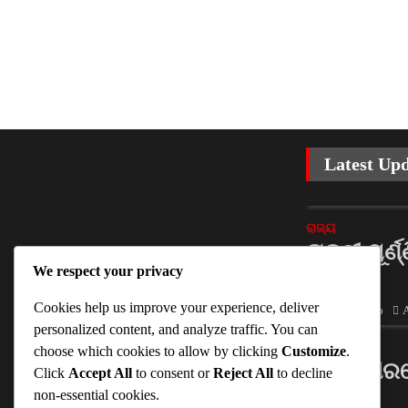
Latest Up
ରାଜ୍ୟ
ରାକ୍ଷୀ ପୂର୍
We respect your privacy
ଟଙ୍କା
Cookies help us improve your experience, deliver
Ankita Sahoo
A
personalized content, and analyze traffic. You can
ରାଜ୍ୟ
choose which cookies to allow by clicking
Customize
.
ବଲାଙ୍ଗୀର
Click
Accept All
to consent or
Reject All
to decline
ଧାର୍ଯ୍ୟ
non-essential cookies.