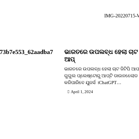
IMG-20220715-
973b7e553_62aadba7
ଭାରତରେ ଉପଲବ୍ଧ ହେଲା ଚାଟ ଜ
ଆପ୍
ଭାରତରେ ଉପଲବ୍ଧ ହେଲା ଚାଟ ଜିଟିପି ଆପ
ଗୁଗୁଲ ପ୍ଲେଷ୍ଟୋରୁ ଆପ୍‌ଟି ଡାଉନଲେୋଡ
କରିପାରିବେ ୟୁଜର୍ସ ।ChatGPT…
April 1, 2024