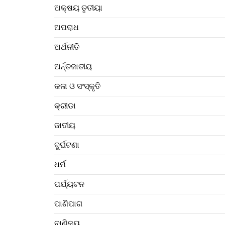
ଅକ୍ଷୟ ତୃତୀୟା
ଅପରାଧ
ଅର୍ଥନୀତି
ଅର୍ନ୍ତଜାତୀୟ
କଳା ଓ ସଂସ୍କୃତି
କ୍ରୀଡା
ଜାତୀୟ
ଦୁର୍ଘଟଣା
ଧର୍ମ
ପର୍ଯ୍ୟଟନ
ପାଣିପାଗ
ବାଣିଜ୍ୟ