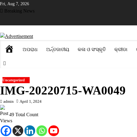
Skip
Fri, Aug 7, 2026
to
Breaking News
content
ଲାଙ୍ଗୀରରେ ନୂଆଁଖାଇ ଲଗ୍ନ ଧାର୍ଯ୍ୟ
ଡିଜିଟାଲ ପେମେଣ୍ଟ ଉପରେ ଶୁଳ୍କ ଲାଗୁ
HOME
ଅପରାଧ
ଅର୍ନ୍ତଜାତୀୟ
କଳା ଓ ସଂସ୍କୃତି
କ୍ରୀଡା
Uncategorized
IMG-20220715-WA0049
admin
April 1, 2024
49 Total Count