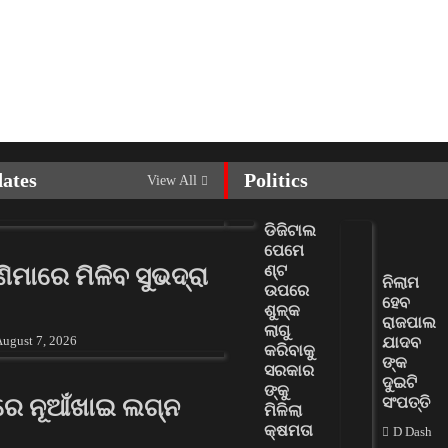
dates
Politics
View All
ଡିଜିଟାଲ
ପେମେ
ଣ୍ଟ
ଣ୍ଣିମାରେ ମିଳିବ ସୁଭଦ୍ରା
ନିଲାମ
ଉପରେ
ହେବ
ଶୁଳ୍କ
ରାଜପାଲ
ଲାଗୁ
ugust 7, 2026
ଯାଦବ
କରିବାକୁ
ଙ୍କ
ସରକାର
ଦୁଇଟି
ଙ୍କୁ
ରେ ନୂଆଁଖାଇ ଲଗ୍ନ
ସଂପତ୍ତି
ମିଳିଲା
କ୍ଷମତା
D Dash