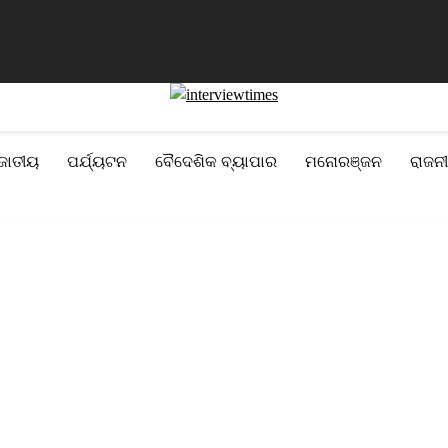
 କରିବାକୁ ସରକାରଙ୍କୁ ମିଳିଲା କ୍ଷମତା
ନିଲାମ ହେବ ରାଜପାଲ ଯାଦବଙ୍କ ଦୁଇ
ଜାତୀୟ
ପର୍ଯ୍ୟଟନ
ବୈଦେଶିକ ବ୍ୟାପାର
ମନୋରଞ୍ଜନ
ରାଜନୀ