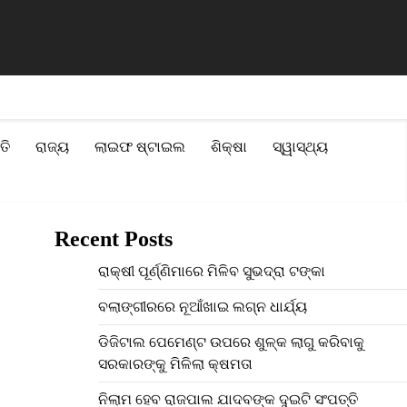
ଟି ସଂପତ୍ତି
ବନ୍ୟା ପ୍ରଭାବିତ ୨୨ଟି ଜିଲ୍ଲା ପାଇଁ ମୋଟ ୧୧୦ କୋଟି ଟଙ୍କାର
ତି
ରାଜ୍ୟ
ଲାଇଫ ଷ୍ଟାଇଲ
ଶିକ୍ଷା
ସ୍ୱାସ୍ଥ୍ୟ
Recent Posts
ରାକ୍ଷୀ ପୂର୍ଣ୍ଣିମାରେ ମିଳିବ ସୁଭଦ୍ରା ଟଙ୍କା
ବଲାଙ୍ଗୀରରେ ନୂଆଁଖାଇ ଲଗ୍ନ ଧାର୍ଯ୍ୟ
ଡିଜିଟାଲ ପେମେଣ୍ଟ ଉପରେ ଶୁଳ୍କ ଲାଗୁ କରିବାକୁ
ସରକାରଙ୍କୁ ମିଳିଲା କ୍ଷମତା
ନିଲାମ ହେବ ରାଜପାଲ ଯାଦବଙ୍କ ଦୁଇଟି ସଂପତ୍ତି