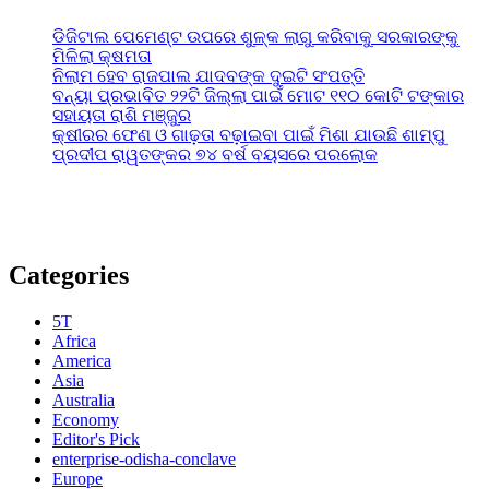
ଡିଜିଟାଲ ପେମେଣ୍ଟ ଉପରେ ଶୁଳ୍କ ଲାଗୁ କରିବାକୁ ସରକାରଙ୍କୁ
ମିଳିଲା କ୍ଷମତା
ନିଲାମ ହେବ ରାଜପାଲ ଯାଦବଙ୍କ ଦୁଇଟି ସଂପତ୍ତି
ବନ୍ୟା ପ୍ରଭାବିତ ୨୨ଟି ଜିଲ୍ଲା ପାଇଁ ମୋଟ ୧୧୦ କୋଟି ଟଙ୍କାର
ସହାୟତା ରାଶି ମଞ୍ଜୁର
କ୍ଷୀରର ଫେଣ ଓ ଗାଢ଼ତା ବଢ଼ାଇବା ପାଇଁ ମିଶା ଯାଉଛି ଶାମ୍ପୁ
ପ୍ରଦୀପ ରାୱତଙ୍କର ୭୪ ବର୍ଷ ବୟସରେ ପରଲୋକ
Categories
5T
Africa
America
Asia
Australia
Economy
Editor's Pick
enterprise-odisha-conclave
Europe