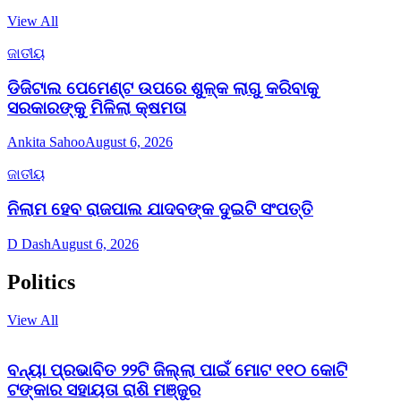
View All
ଜାତୀୟ
ଡିଜିଟାଲ ପେମେଣ୍ଟ ଉପରେ ଶୁଳ୍କ ଲାଗୁ କରିବାକୁ
ସରକାରଙ୍କୁ ମିଳିଲା କ୍ଷମତା
Ankita Sahoo
August 6, 2026
ଜାତୀୟ
ନିଲାମ ହେବ ରାଜପାଲ ଯାଦବଙ୍କ ଦୁଇଟି ସଂପତ୍ତି
D Dash
August 6, 2026
Politics
View All
ବନ୍ୟା ପ୍ରଭାବିତ ୨୨ଟି ଜିଲ୍ଲା ପାଇଁ ମୋଟ ୧୧୦ କୋଟି
ଟଙ୍କାର ସହାୟତା ରାଶି ମଞ୍ଜୁର