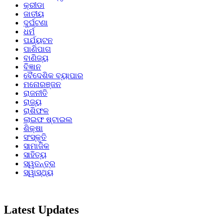
କ୍ରୀଡା
ଜାତୀୟ
ଦୁର୍ଘଟଣା
ଧର୍ମ
ପର୍ଯ୍ୟଟନ
ପାଣିପାଗ
ବାଣିଜ୍ୟ
ବିଜ୍ଞାନ
ବୈଦେଶିକ ବ୍ୟାପାର
ମନୋରଞ୍ଜନ
ରାଜନୀତି
ରାଜ୍ୟ
ରାଶିଫଳ
ଲାଇଫ ଷ୍ଟାଇଲ
ଶିକ୍ଷା
ସଂସ୍କୃତି
ସାମାଜିକ
ସାହିତ୍ୟ
ସ୍ୱତନ୍ତ୍ର
ସ୍ୱାସ୍ଥ୍ୟ
Latest Updates