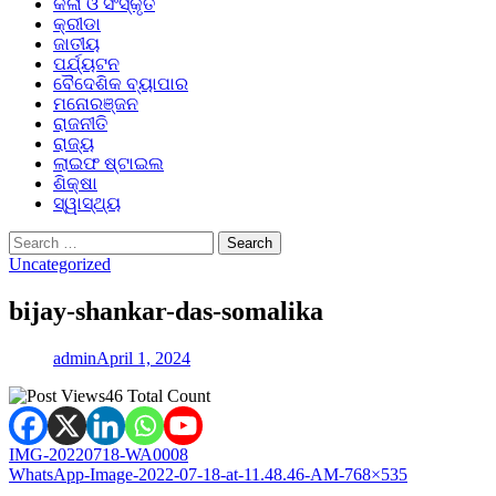
କଳା ଓ ସଂସ୍କୃତି
କ୍ରୀଡା
ଜାତୀୟ
ପର୍ଯ୍ୟଟନ
ବୈଦେଶିକ ବ୍ୟାପାର
ମନୋରଞ୍ଜନ
ରାଜନୀତି
ରାଜ୍ୟ
ଲାଇଫ ଷ୍ଟାଇଲ
ଶିକ୍ଷା
ସ୍ୱାସ୍ଥ୍ୟ
Search
for:
Uncategorized
bijay-shankar-das-somalika
admin
April 1, 2024
46 Total Count
Post
IMG-20220718-WA0008
WhatsApp-Image-2022-07-18-at-11.48.46-AM-768×535
navigation