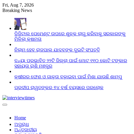
Skip
Fri, Aug 7, 2026
to
Breaking News
content
ଡିଜିଟାଲ ପେମେଣ୍ଟ ଉପରେ ଶୁଳ୍କ ଲାଗୁ କରିବାକୁ ସରକାରଙ୍କୁ
ମିଳିଲା କ୍ଷମତା
ନିଲାମ ହେବ ରାଜପାଲ ଯାଦବଙ୍କ ଦୁଇଟି ସଂପତ୍ତି
ବନ୍ୟା ପ୍ରଭାବିତ ୨୨ଟି ଜିଲ୍ଲା ପାଇଁ ମୋଟ ୧୧୦ କୋଟି ଟଙ୍କାର
ସହାୟତା ରାଶି ମଞ୍ଜୁର
କ୍ଷୀରର ଫେଣ ଓ ଗାଢ଼ତା ବଢ଼ାଇବା ପାଇଁ ମିଶା ଯାଉଛି ଶାମ୍ପୁ
ପ୍ରଦୀପ ରାୱତଙ୍କର ୭୪ ବର୍ଷ ବୟସରେ ପରଲୋକ
Home
ଅପରାଧ
ଅର୍ନ୍ତଜାତୀୟ