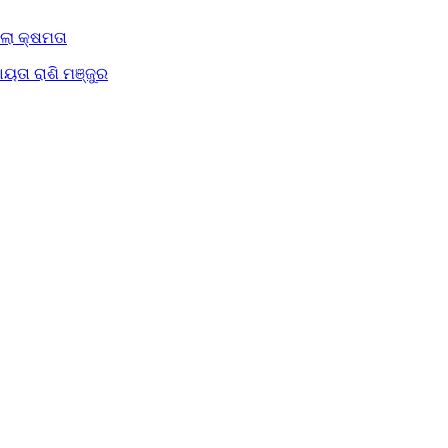
ିଲା କ୍ଷମତା
ୟତା ରାଶି ମଞ୍ଜୁର