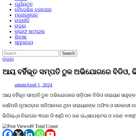
ପର୍ଯ୍ୟଟନ
ବୈଦେଶିକ ବ୍ୟାପାର
ମନୋରଞ୍ଜନ
ରାଜନୀତି
ରାଜ୍ୟ
ଲାଇଫ ଷ୍ଟାଇଲ
ଶିକ୍ଷା
ସ୍ୱାସ୍ଥ୍ୟ
Search
for:
ରାଜ୍ୟ
ଆୟ ବର୍ହିଭୂତ ସମ୍ପତି ଠୁଳ ଅଭିଯୋଗରେ ବିଡିଓ, ଭ
admin
April 1, 2024
ଆୟ ବର୍ହିଭୂତ ସମ୍ପତି ଠୁଳ ଅଭିଯୋଗରେ ଖଡ଼ିଆଳ ବିଡିଓ ନାରାୟଣ ସାହୁଙ୍
ସେହିପରି ନୂଆପଡ଼ାର ଖଡିଆଳରେ ଥିବା ନାରାୟଣଙ୍କ ଅଫିସ ଓ ସରକାରୀ ବା
ଭିଜିଲାନ୍ସ ବିଭାଗର ୩ଜଣ ଡିଏସ୍ପି ୧୦ ଜଣ ଇନ୍ସପେକ୍ଟର ଓ ୪ଜଣ ଏଏସ୍
49 Total Count