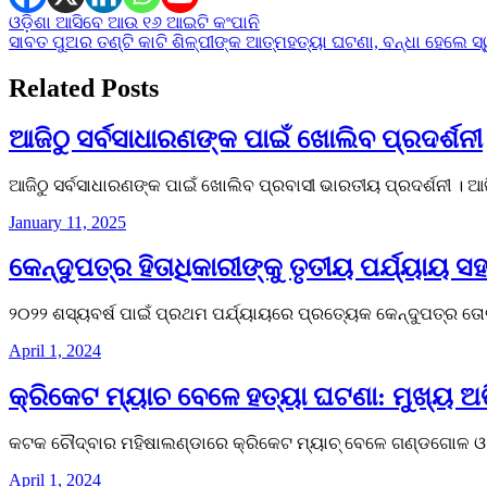
Post
ଓଡ଼ିଶା ଆସିବେ ଆଉ ୧୬ ଆଇଟି କଂପାନି
ସାବତ ପୁଅର ତଣ୍ଟି କାଟି ଶିଳ୍ପୀଙ୍କ ଆତ୍ମହତ୍ୟା ଘଟଣା, ବନ୍ଧା ହେଲେ ସ୍
navigation
Related Posts
ଆଜିଠୁ ସର୍ବସାଧାରଣଙ୍କ ପାଇଁ ଖୋଲିବ ପ୍ରଦର୍ଶନୀ
ଆଜିଠୁ ସର୍ବସାଧାରଣଙ୍କ ପାଇଁ ଖୋଲିବ ପ୍ରବାସୀ ଭାରତୀୟ ପ୍ରଦର୍ଶନୀ । ଆ
January 11, 2025
କେନ୍ଦୁପତ୍ର ହିତାଧିକାରୀଙ୍କୁ ତୃତୀୟ ପର୍ଯ୍ୟାୟ 
୨୦୨୨ ଶସ୍ୟବର୍ଷ ପାଇଁ ପ୍ରଥମ ପର୍ଯ୍ୟାୟରେ ପ୍ରତ୍ୟେକ କେନ୍ଦୁପତ୍ର ତୋ
April 1, 2024
କ୍ରିକେଟ ମ୍ୟାଚ ବେଳେ ହତ୍ୟା ଘଟଣା: ମୁଖ୍ୟ ଅ
କଟକ ଚୌଦ୍ବାର ମହିଷାଲଣ୍ଡାରେ କ୍ରିକେଟ ମ୍ୟାଚ୍ ବେଳେ ଗଣ୍ଡଗୋଳ ଓ 
April 1, 2024