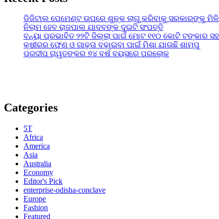
ଡିଜିଟାଲ ପେମେଣ୍ଟ ଉପରେ ଶୁଳ୍କ ଲାଗୁ କରିବାକୁ ସରକାରଙ୍କୁ ମିଳ
ନିଲାମ ହେବ ରାଜପାଲ ଯାଦବଙ୍କ ଦୁଇଟି ସଂପତ୍ତି
ବନ୍ୟା ପ୍ରଭାବିତ ୨୨ଟି ଜିଲ୍ଲା ପାଇଁ ମୋଟ ୧୧୦ କୋଟି ଟଙ୍କାର ସହା
କ୍ଷୀରର ଫେଣ ଓ ଗାଢ଼ତା ବଢ଼ାଇବା ପାଇଁ ମିଶା ଯାଉଛି ଶାମ୍ପୁ
ପ୍ରଦୀପ ରାୱତଙ୍କର ୭୪ ବର୍ଷ ବୟସରେ ପରଲୋକ
Categories
5T
Africa
America
Asia
Australia
Economy
Editor's Pick
enterprise-odisha-conclave
Europe
Fashion
Featured