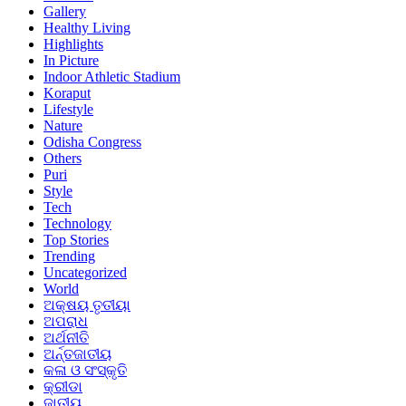
Gallery
Healthy Living
Highlights
In Picture
Indoor Athletic Stadium
Koraput
Lifestyle
Nature
Odisha Congress
Others
Puri
Style
Tech
Technology
Top Stories
Trending
Uncategorized
World
ଅକ୍ଷୟ ତୃତୀୟା
ଅପରାଧ
ଅର୍ଥନୀତି
ଅର୍ନ୍ତଜାତୀୟ
କଳା ଓ ସଂସ୍କୃତି
କ୍ରୀଡା
ଜାତୀୟ