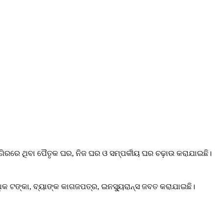
୍ଗିରରେ ଥିବା ପୈତୃକ ଘର, ନିଜ ଘର ଓ ସମ୍ପର୍କୀୟ ଘର ଚଢ଼ାଉ କରାଯାଇଛି।
କ ଟଙ୍କା, ବ୍ୟାଙ୍କ କାଗଜପତ୍ର, ଇନସ୍ୟୁରାନ୍ସ ଜବତ କରାଯାଇଛି।