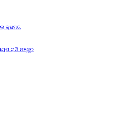
ିଲା କ୍ଷମତା
ୟତା ରାଶି ମଞ୍ଜୁର