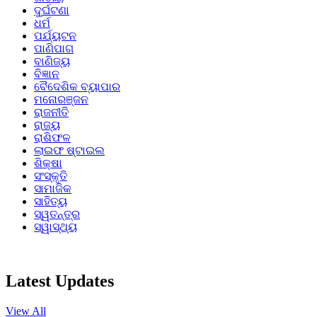
ଦୁର୍ଘଟଣା
ଧର୍ମ
ପର୍ଯ୍ୟଟନ
ପାଣିପାଗ
ବାଣିଜ୍ୟ
ବିଜ୍ଞାନ
ବୈଦେଶିକ ବ୍ୟାପାର
ମନୋରଞ୍ଜନ
ରାଜନୀତି
ରାଜ୍ୟ
ରାଶିଫଳ
ଲାଇଫ ଷ୍ଟାଇଲ
ଶିକ୍ଷା
ସଂସ୍କୃତି
ସାମାଜିକ
ସାହିତ୍ୟ
ସ୍ୱତନ୍ତ୍ର
ସ୍ୱାସ୍ଥ୍ୟ
Latest Updates
View All