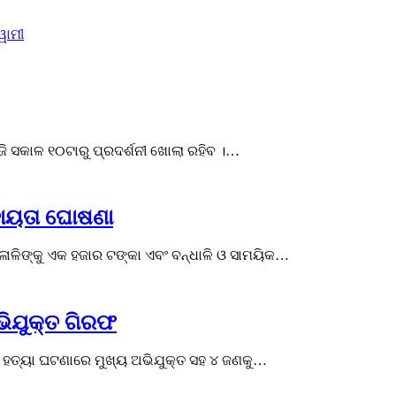
ୱାମୀ
ଜି ସକାଳ ୧୦ଟାରୁ ପ୍ରଦର୍ଶନୀ ଖୋଲା ରହିବ ।…
ସହାୟତା ଘୋଷଣା
ଳାଳିଙ୍କୁ ଏକ ହଜାର ଟଙ୍କା ଏବଂ ବନ୍ଧାଳି ଓ ସାମୟିକ…
ଭିଯୁକ୍ତ ଗିରଫ
ହତ୍ୟା ଘଟଣାରେ ମୁଖ୍ୟ ଅଭିଯୁକ୍ତ ସହ ୪ ଜଣକୁ…