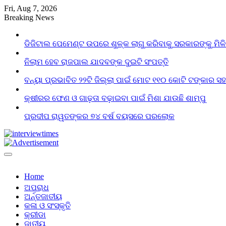
Skip
Fri, Aug 7, 2026
to
Breaking News
content
ଡିଜିଟାଲ ପେମେଣ୍ଟ ଉପରେ ଶୁଳ୍କ ଲାଗୁ କରିବାକୁ ସରକାରଙ୍କୁ ମିଳ
ନିଲାମ ହେବ ରାଜପାଲ ଯାଦବଙ୍କ ଦୁଇଟି ସଂପତ୍ତି
ବନ୍ୟା ପ୍ରଭାବିତ ୨୨ଟି ଜିଲ୍ଲା ପାଇଁ ମୋଟ ୧୧୦ କୋଟି ଟଙ୍କାର ସହା
କ୍ଷୀରର ଫେଣ ଓ ଗାଢ଼ତା ବଢ଼ାଇବା ପାଇଁ ମିଶା ଯାଉଛି ଶାମ୍ପୁ
ପ୍ରଦୀପ ରାୱତଙ୍କର ୭୪ ବର୍ଷ ବୟସରେ ପରଲୋକ
Home
ଅପରାଧ
ଅର୍ନ୍ତଜାତୀୟ
କଳା ଓ ସଂସ୍କୃତି
କ୍ରୀଡା
ଜାତୀୟ