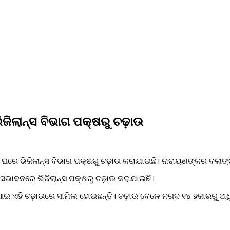
ିଜିଲାନ୍ସ ବିଭାଗ ପକ୍ଷରୁ ଚଢ଼ାଉ
କ ଘରେ ଭିଜିଲାନ୍ସ ବିଭାଗ ପକ୍ଷରୁ ଚଢ଼ାଉ କରାଯାଇଛି। ନାରାୟଣଙ୍କର ବଲାଙ
ସଭାବନରେ ଭିଜିଲାନ୍ସ ପକ୍ଷରୁ ଚଢ଼ାଉ କରାଯାଇଛି।
ଆଇ ଏହି ଚଢ଼ାଉରେ ସାମିଲ ହୋଇଛନ୍ତି। ଚଢ଼ାଉ ବେଳେ ନଗଦ ୧୪ ହଜାରରୁ ଅଧି