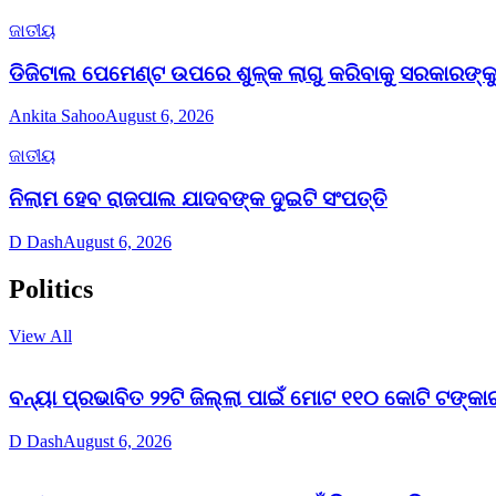
ଜାତୀୟ
ଡିଜିଟାଲ ପେମେଣ୍ଟ ଉପରେ ଶୁଳ୍କ ଲାଗୁ କରିବାକୁ ସରକାରଙ୍କୁ 
Ankita Sahoo
August 6, 2026
ଜାତୀୟ
ନିଲାମ ହେବ ରାଜପାଲ ଯାଦବଙ୍କ ଦୁଇଟି ସଂପତ୍ତି
D Dash
August 6, 2026
Politics
View All
ବନ୍ୟା ପ୍ରଭାବିତ ୨୨ଟି ଜିଲ୍ଲା ପାଇଁ ମୋଟ ୧୧୦ କୋଟି ଟଙ୍କାର
D Dash
August 6, 2026