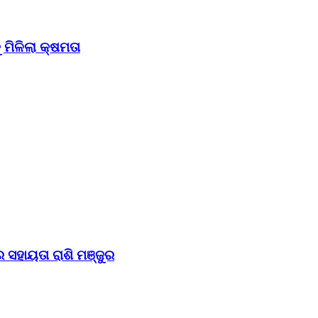
ମିଳିଲା କ୍ଷମତା
 ସହାୟତା ରାଶି ମଞ୍ଜୁର