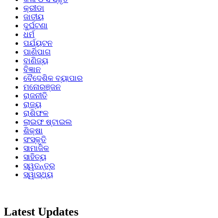
କ୍ରୀଡା
ଜାତୀୟ
ଦୁର୍ଘଟଣା
ଧର୍ମ
ପର୍ଯ୍ୟଟନ
ପାଣିପାଗ
ବାଣିଜ୍ୟ
ବିଜ୍ଞାନ
ବୈଦେଶିକ ବ୍ୟାପାର
ମନୋରଞ୍ଜନ
ରାଜନୀତି
ରାଜ୍ୟ
ରାଶିଫଳ
ଲାଇଫ ଷ୍ଟାଇଲ
ଶିକ୍ଷା
ସଂସ୍କୃତି
ସାମାଜିକ
ସାହିତ୍ୟ
ସ୍ୱତନ୍ତ୍ର
ସ୍ୱାସ୍ଥ୍ୟ
Latest Updates