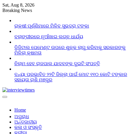
Skip
Sat, Aug 8, 2026
to
Breaking News
content
ରାକ୍ଷୀ ପୂର୍ଣ୍ଣିମାରେ ମିଳିବ ସୁଭଦ୍ରା ଟଙ୍କା
ବଲାଙ୍ଗୀରରେ ନୂଆଁଖାଇ ଲଗ୍ନ ଧାର୍ଯ୍ୟ
ଡିଜିଟାଲ ପେମେଣ୍ଟ ଉପରେ ଶୁଳ୍କ ଲାଗୁ କରିବାକୁ ସରକାରଙ୍କୁ
ମିଳିଲା କ୍ଷମତା
ନିଲାମ ହେବ ରାଜପାଲ ଯାଦବଙ୍କ ଦୁଇଟି ସଂପତ୍ତି
ବନ୍ୟା ପ୍ରଭାବିତ ୨୨ଟି ଜିଲ୍ଲା ପାଇଁ ମୋଟ ୧୧୦ କୋଟି ଟଙ୍କାର
ସହାୟତା ରାଶି ମଞ୍ଜୁର
Home
ଅପରାଧ
ଅର୍ନ୍ତଜାତୀୟ
କଳା ଓ ସଂସ୍କୃତି
କ୍ରୀଡା