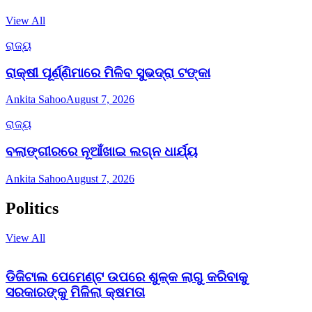
View All
ରାଜ୍ୟ
ରାକ୍ଷୀ ପୂର୍ଣ୍ଣିମାରେ ମିଳିବ ସୁଭଦ୍ରା ଟଙ୍କା
Ankita Sahoo
August 7, 2026
ରାଜ୍ୟ
ବଲାଙ୍ଗୀରରେ ନୂଆଁଖାଇ ଲଗ୍ନ ଧାର୍ଯ୍ୟ
Ankita Sahoo
August 7, 2026
Politics
View All
ଡିଜିଟାଲ ପେମେଣ୍ଟ ଉପରେ ଶୁଳ୍କ ଲାଗୁ କରିବାକୁ
ସରକାରଙ୍କୁ ମିଳିଲା କ୍ଷମତା