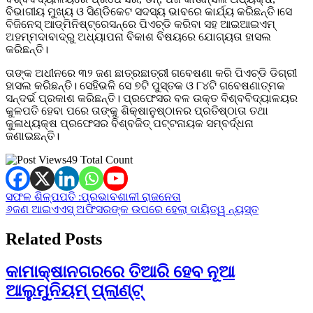
ବିଭାଗୀୟ ମୁଖ୍ୟ ଓ ସିଣ୍ଡିକେଟ ସଦସ୍ୟ ଭାବରେ କାର୍ଯ୍ୟ କରିଛନ୍ତି।ସେ
ବିଜିନେସ୍‌ ଆଡ୍‌ମିନିଷ୍ଟ୍ରେସନ୍‌ରେ ପିଏଚ୍‌ଡି କରିବା ସହ ଆଇଆଇଏମ୍‌
ଅହମ୍ମଦାବାଦ୍‌ରୁ ଅଧ୍ୟାପନା ବିକାଶ ବିଷୟରେ ଯୋଗ୍ୟତା ହାସଲ
କରିଛନ୍ତି।
ତାଙ୍କ ଅଧୀନରେ ୩୨ ଜଣ ଛାତ୍ରଛ‌ାତ୍ରୀ ଗବେଷଣା କରି ପିଏଚ୍‌ଡି ଡିଗ୍ରୀ
ହାସଲ କରିଛନ୍ତି। ସେହିଭଳି ସେ ୭ଟି ପୁସ୍ତକ ଓ ୮୪ଟି ଗବେଷଣାତ୍ମକ
ସନ୍ଦର୍ଭ ପ୍ରକାଶ କରିଛନ୍ତି। ପ୍ରଫେସର ବଳ ଉକ୍ତ ବିଶ୍ବବିଦ୍ୟାଳୟର
କୁଳପତି ହେବା ପରେ ତାଙ୍କୁ ଶିକ୍ଷାନୁଷ୍ଠାନର ପ୍ରତିଷ୍ଠାତା ତଥା
କୁଳାଧ୍ୟକ୍ଷ ପ୍ରଫେସର ବିଶ୍ବଜିତ୍‌ ପଟ୍ଟନାୟକ ସମ୍ବର୍ଦ୍ଧନା
ଜଣାଇଛନ୍ତି।
49 Total Count
Post
ସଫଳ ଶିଳ୍ପପତି :ପ୍ରଭାବଶାଳୀ ରାଜନେତା
୬ଜଣ ଆଇଏଏସ୍ ଅଫିସରଙ୍କ ଉପରେ ହେଲା ଦାୟିତ୍ୱ ନ୍ୟସ୍ତ
navigation
Related Posts
କାମାକ୍ଷାନଗରରେ ତିଆରି ହେବ ନୂଆ
ଆଲୁମୁନିୟମ୍‌ ପ୍ଲାଣ୍ଟ୍‌