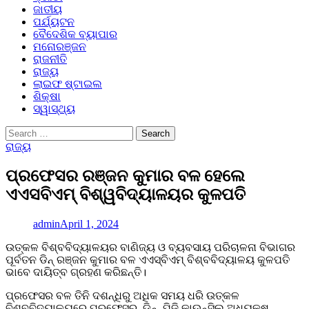
ଜାତୀୟ
ପର୍ଯ୍ୟଟନ
ବୈଦେଶିକ ବ୍ୟାପାର
ମନୋରଞ୍ଜନ
ରାଜନୀତି
ରାଜ୍ୟ
ଲାଇଫ ଷ୍ଟାଇଲ
ଶିକ୍ଷା
ସ୍ୱାସ୍ଥ୍ୟ
Search
for:
ରାଜ୍ୟ
ପ୍ରଫେସର ରଞ୍ଜନ କୁମାର ବଳ ହେଲେ
ଏଏସବିଏମ୍ ବିଶ୍ୱବିଦ୍ୟାଳୟର କୁଳପତି
admin
April 1, 2024
ଉତ୍କଳ ବିଶ୍ବବିଦ୍ୟାଳୟର ବାଣିଜ୍ୟ ଓ ବ୍ୟବସାୟ ପରିଚାଳନା ବିଭ‌ାଗର
ପୂର୍ବତନ ଡିନ୍‌ ରଞ୍ଜନ କୁମା‌ର ବଳ ଏଏସ୍‌ବିଏମ୍‌ ବିଶ୍ବବିଦ୍ୟାଳୟ କୁଳପତି
ଭାବେ ଦାୟିତ୍ବ ଗ୍ରହଣ କରିଛନ୍ତି।
ପ୍ରଫେସର ବଳ ତିନି ଦଶନ୍ଧିରୁ ଅଧିକ ସମୟ ଧରି ଉତ୍କଳ
ବିଶ୍ବବିଦ୍ୟାଳୟରେ ପ୍ରଫେସର, ଡିନ୍‌, ପିଜି କାଉନ୍‌ସିଲ ଅଧ୍ୟକ୍ଷ,