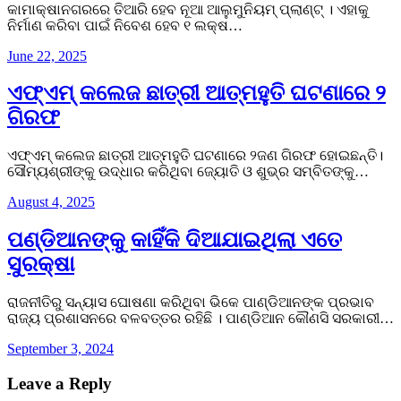
କାମାକ୍ଷାନଗରରେ ତିଆରି ହେବ ନୂଆ ଆଲୁମୁନିୟମ୍‌ ପ୍ଲାଣ୍ଟ୍‌ । ଏହାକୁ
ନିର୍ମାଣ କରିବା ପାଇଁ ନିବେଶ ହେବ ୧ ଲକ୍ଷ…
June 22, 2025
ଏଫ୍‌ଏମ୍‌ କଲେଜ ଛାତ୍ରୀ ଆତ୍ମହୁତି ଘଟଣାରେ ୨
ଗିରଫ
ଏଫ୍‌ଏମ୍‌ କଲେଜ ଛାତ୍ରୀ ଆତ୍ମହୁତି ଘଟଣାରେ ୨ଜଣ ଗିରଫ ହୋଇଛନ୍ତି।
ସୌମ୍ୟଶ୍ରୀଙ୍କୁ ଉଦ୍ଧାର କରିଥିବା ଜ୍ୟୋତି ଓ ଶୁଭ୍ର ସମ୍ବିତଙ୍କୁ…
August 4, 2025
ପଣ୍ଡିଆନଙ୍କୁ କାହିଁକି ଦିଆଯାଇଥିଲା ଏତେ
ସୁରକ୍ଷା
ରାଜନୀତିରୁ ସନ୍ୟାସ ଘୋଷଣା କରିଥିବା ଭିକେ ପାଣ୍ଡିଆନଙ୍କ ପ୍ରଭାବ
ରାଜ୍ୟ ପ୍ରଶାସନରେ ବଳବତ୍ତର ରହିଛି । ପାଣ୍ଡିଆନ କୌଣସି ସରକାରୀ…
September 3, 2024
Leave a Reply