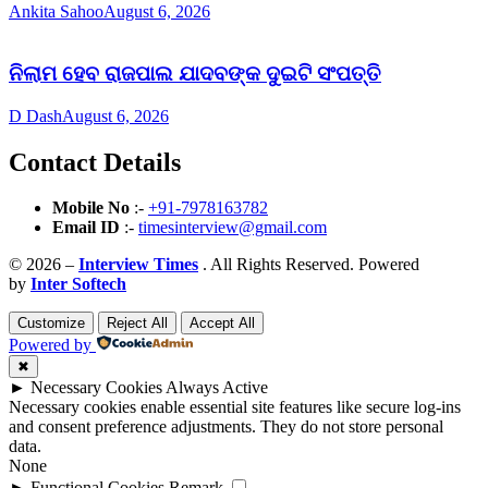
Ankita Sahoo
August 6, 2026
ନିଲାମ ହେବ ରାଜପାଲ ଯାଦବଙ୍କ ଦୁଇଟି ସଂପତ୍ତି
D Dash
August 6, 2026
Contact Details
Mobile No
:-
+91-7978163782
Email ID
:-
timesinterview@gmail.com
© 2026 –
Interview Times
. All Rights Reserved. Powered
by
Inter Softech
Customize
Reject All
Accept All
Powered by
✖
►
Necessary Cookies
Always Active
Necessary cookies enable essential site features like secure log-ins
and consent preference adjustments. They do not store personal
data.
None
►
Functional Cookies
Remark