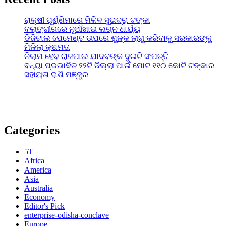
ରାକ୍ଷୀ ପୂର୍ଣ୍ଣିମାରେ ମିଳିବ ସୁଭଦ୍ରା ଟଙ୍କା
ବଲାଙ୍ଗୀରରେ ନୂଆଁଖାଇ ଲଗ୍ନ ଧାର୍ଯ୍ୟ
ଡିଜିଟାଲ ପେମେଣ୍ଟ ଉପରେ ଶୁଳ୍କ ଲାଗୁ କରିବାକୁ ସରକାରଙ୍କୁ
ମିଳିଲା କ୍ଷମତା
ନିଲାମ ହେବ ରାଜପାଲ ଯାଦବଙ୍କ ଦୁଇଟି ସଂପତ୍ତି
ବନ୍ୟା ପ୍ରଭାବିତ ୨୨ଟି ଜିଲ୍ଲା ପାଇଁ ମୋଟ ୧୧୦ କୋଟି ଟଙ୍କାର
ସହାୟତା ରାଶି ମଞ୍ଜୁର
Categories
5T
Africa
America
Asia
Australia
Economy
Editor's Pick
enterprise-odisha-conclave
Europe