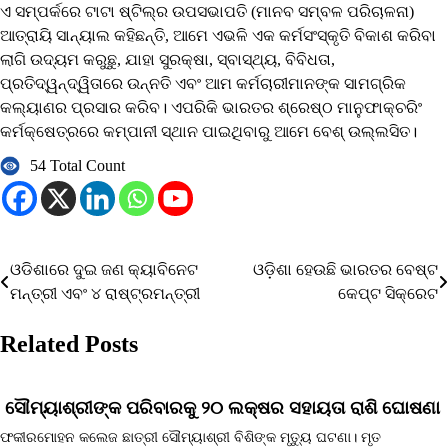
ଏ ସମ୍ପର୍କରେ ଟାଟା ଷ୍ଟିଲ୍‌ର ଉପସଭାପତି (ମାନବ ସମ୍ବଳ ପରିଚାଳନା)
ଆତ୍ରାୟି ସାନ୍ୟାଲ କହିଛନ୍ତି, ଆମେ ଏଭଳି ଏକ କର୍ମସଂସ୍କୃତି ବିକାଶ କରିବା
ଲାଗି ଉଦ୍ୟମ କରୁଛୁ, ଯାହା ସୁରକ୍ଷା, ସ୍ବାସ୍ଥ୍ୟ, ବିବିଧତା,
ପ୍ରତିଦ୍ୱନ୍ଦ୍ୱିତାରେ ଉନ୍ନତି ଏବଂ ଆମ କର୍ମଚାରୀମାନଙ୍କ ସାମଗ୍ରିକ
କଲ୍ୟାଣର ପ୍ରସାର କରିବ। ଏପରିକି ଭାରତର ଶ୍ରେଷ୍ଠ ମାନୁଫାକ୍ଚରିଂ
କର୍ମକ୍ଷେତ୍ରରେ କମ୍ପାନୀ ସ୍ଥାନ ପାଇଥିବାରୁ ଆମେ ବେଶ୍‌ ଉଲ୍ଲସିତ।
54 Total Count
ଓଡିଶାରେ ଦୁଇ ଜଣ କ୍ୟାବିନେଟ
ଓଡ଼ିଶା ହେଉଛି ଭାରତର ବେଷ୍ଟ
Post
ମନ୍ତ୍ରୀ ଏବଂ ୪ ରାଷ୍ଟ୍ରମନ୍ତ୍ରୀ
କେପ୍ଟ ସିକ୍ରେଟ
navigation
Related Posts
ସୌମ୍ୟାଶ୍ରୀଙ୍କ ପରିବାରକୁ ୨୦ ଲକ୍ଷର ସହାୟତା ରାଶି ଘୋଷଣା
ଫକୀରମୋହନ କଲେଜ ଛାତ୍ରୀ ସୌମ୍ୟାଶ୍ରୀ ବିଶିଙ୍କ ମୃତ୍ୟୁ ଘଟଣା। ମୃତ