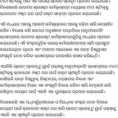
ଟାଟା ଷ୍ଟିଲ୍‌କୁ ଆଉ ଏକ ଜାତୀୟ ସ୍ତରର ସ୍ବୀକୃତି ପ୍ରଦାନ କରାଯାଇଛି।
ବିଶେଷକରି ଭାରତର ଶ୍ରେଷ୍ଠ କର୍ମକ୍ଷେତ୍ର ମଧ୍ୟରେ ଟାଟା ଷ୍ଟିଲ୍‌କୁ
କ୍ରମାଗତ ୬ଷ୍ଠ ଥର ପାଇଁ ଉକ୍ତ ସମ୍ମାନ ପ୍ରଦାନ କରାଯାଇଛି।
ଏହି ମାନ୍ୟତା ଆମକୁ ଆଗାମୀ ଭବିଷ୍ୟତରେ ଆଗକୁ ବଢ଼ିବା ଲାଗି ଉତ୍ସାହିତ
କରିବ। ବିଶେଷ କରି କଠୋର ଅନୁଶୀଳନ ପଦ୍ଧତିରେ ମାନୁଫାକଚରିଂ
କ୍ଷେତ୍ରରେ ଭାରତର ଶ୍ରେଷ୍ଠ କର୍ମକ୍ଷେତ୍ରଗୁଡ଼ିକୁ ମାନ୍ୟତା ପ୍ରଦାନ
କରାଯାଇଛି। ଏହି ସଂସ୍ଥାଗୁଡ଼ିକ ଉଭୟ କର୍ମଚାରୀମାନଙ୍କ ଲାଗି ପ୍ରସ୍ତୁତ
କରାଯାଇଥିବା ପ୍ରଥା ଏବଂ ମତାମତ ଆଧାରରେ ଏକ ଉଚ୍ଚ ବିଶ୍ୱାସର
ସଂସ୍କୃତି ଗଠନ କରିବା କ୍ଷେତ୍ରରେ ଉତ୍କର୍ଷତା ହାସଲ କରିଛନ୍ତି।
ଏପରିକି ଗ୍ରେଟ୍‌ ପ୍ଲେସ୍‌ ଟୁ ୱାର୍କ ପକ୍ଷରୁ ମାନୁଫାକ୍ଚରିଂ କ୍ଷେତ୍ରରେ ଟାାଟା
ଷ୍ଟିଲ୍‌କୁ କ୍ରମାଗତ ୬ଷ୍ଠ ଥର ପାଇଁ ଉକ୍ତ ସ୍ବୀକୃତି ପ୍ରଦାନ କରାଯାଇଛି।
ସେହିଭଳି ଉଚ୍ଚ ବିଶ୍ୱାସ, ନିଷ୍ଠାପର, ପେସାଦାର ବିକାଶ ଏବଂ
କର୍ମକ୍ଷେତ୍ରରେ ବିଚାର ଏକ ସଂସ୍କୃତି ବିକାଶ କରିବା ଲାଗି କମ୍ପାନୀ ଜାରି
ରଖିଥିବା ଉଦ୍ୟମ ପାଇଁ ଏଭଳି ଏକ ପୁରସ୍କାର ପ୍ରଦାନ କରାଯାଇଛି।
ବିଶେଷକରି ଏକ ଅନ୍ତର୍ଭୁକ୍ତୀକରଣ ଓ ନିରନ୍ତର ସଂସ୍ଥା ଗଠନ ଦିଗରେ
ଉଦ୍ୟମ ପାଇଁ କ୍ରମାଗତ ଷଷ୍ଠ ଥର ଲାଗି ଗ୍ରେଟ୍‌ ପ୍ଲେସ୍‌ ଟୁ ୱାର୍କ ପକ୍ଷରୁ
ଏଭଳି ଏକ ସ୍ବୀକୃତି ପ୍ରଦାନ କରାଯାଇଛି।