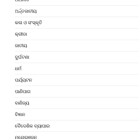
ଅର୍ନ୍ତଜାତୀୟ
କଳା ଓ ସଂସ୍କୃତି
କ୍ରୀଡା
ଜାତୀୟ
ଦୁର୍ଘଟଣା
ଧର୍ମ
ପର୍ଯ୍ୟଟନ
ପାଣିପାଗ
ବାଣିଜ୍ୟ
ବିଜ୍ଞାନ
ବୈଦେଶିକ ବ୍ୟାପାର
ମନୋରଞ୍ଜନ