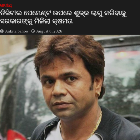
ଜାତୀୟ
ଡିଜିଟାଲ ପେମେଣ୍ଟ ଉପରେ ଶୁଳ୍କ ଲାଗୁ କରିବାକୁ
ସରକାରଙ୍କୁ ମିଳିଲା କ୍ଷମତା
Ankita Sahoo
August 6, 2026