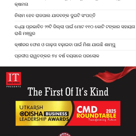
କ୍ଷମତା
ନିଲାମ ହେବ ରାଜପାଲ ଯାଦବଙ୍କ ଦୁଇଟି ସଂପତ୍ତି
ବନ୍ୟା ପ୍ରଭାବିତ ୨୨ଟି ଜିଲ୍ଲା ପାଇଁ ମୋଟ ୧୧୦ କୋଟି ଟଙ୍କାର ସହାୟତା
ରାଶି ମଞ୍ଜୁର
କ୍ଷୀରର ଫେଣ ଓ ଗାଢ଼ତା ବଢ଼ାଇବା ପାଇଁ ମିଶା ଯାଉଛି ଶାମ୍ପୁ
ପ୍ରଦୀପ ରାୱତଙ୍କର ୭୪ ବର୍ଷ ବୟସରେ ପରଲୋକ