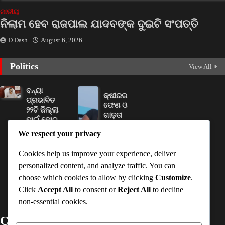
ଜାତୀୟ
ନିଲାମ ହେବ ରାଜପାଲ ଯାଦବଙ୍କ ଦୁଇଟି ସଂପତ୍ତି
D Dash
August 6, 2026
Politics
View All
ବନ୍ୟା
କ୍ଷୀରର
ପ୍ରଭାବିତ
ଫେଣ ଓ
୨୨ଟି ଜିଲ୍ଲା
ଗାଢ଼ତା
ପାଇଁ ମୋଟ
ବଢ଼ାଇବା
୧୧୦ କୋଟି
We respect your privacy
ପାଇଁ ମିଶା
ଟଙ୍କାର
ଯାଉଛି
ସହାୟତା ରାଶି
ଶାମ୍ପୁ
Cookies help us improve your experience, deliver
ମଞ୍ଜୁର
personalized content, and analyze traffic. You can
D Dash
D Dash
choose which cookies to allow by clicking
Customize
.
August
August
Click
Accept All
to consent or
Reject All
to decline
6, 2026
6, 2026
non-essential cookies.
Contact Details