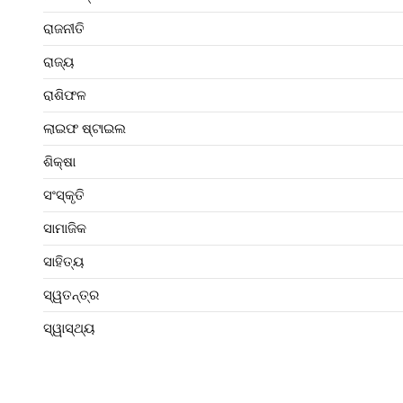
ରାଜନୀତି
ରାଜ୍ୟ
ରାଶିଫଳ
ଲାଇଫ ଷ୍ଟାଇଲ
ଶିକ୍ଷା
ସଂସ୍କୃତି
ସାମାଜିକ
ସାହିତ୍ୟ
ସ୍ୱତନ୍ତ୍ର
ସ୍ୱାସ୍ଥ୍ୟ