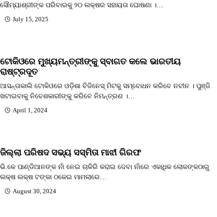
ସୌମ୍ୟାଶ୍ରୀଙ୍କ ପରିବାରକୁ ୨୦ ଲକ୍ଷର ସହାୟତା ଘୋଷଣା ।…
July 15, 2025
ଟୋକିଓରେ ମୁଖ୍ୟମନ୍ତ୍ରୀଙ୍କୁ ସ୍ବାଗତ କଲେ ଭାରତୀୟ
ରାଷ୍ଟ୍ରଦୂତ
ଆସନ୍ତାକାଲି ଟୋକିଓରେ ଓଡ଼ିଶା ବିଜିନେସ୍ ମିଟକୁ ସମ୍ବୋଧନ କରିବେ ନବୀନ । ପୁଞ୍ଜି
ଖଟାଇବାକୁ ନିବେଶକାରୀଙ୍କୁ କରିବେ ନିମନ୍ତ୍ରଣ ।…
April 1, 2024
ଜିଲ୍ଲା ପରିଷଦ ସଭ୍ୟ ସସ୍ମିତା ମାଝୀ ଗିରଫ
ଭି.କେ ପାଣ୍ଡିଆନଙ୍କ ନାଁ ନେଇ ଚାକିରି କରାଇ ଦେବା ନାଁରେ ଏକାଧିକ ଲୋକଙ୍କଠାରୁ
ଲକ୍ଷ ଲକ୍ଷ ଟଙ୍କା ଠକେଇ ମାମଲାରେ…
August 30, 2024