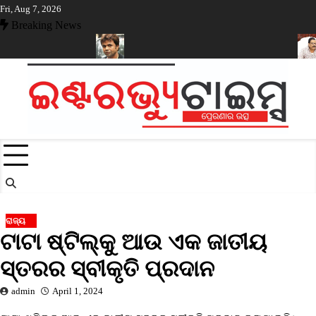
Skip
Fri, Aug 7, 2026
to
Breaking News
content
ମିଳିଲା କ୍ଷମତା
ନିଲାମ ହେବ ରାଜପାଲ ଯାଦବଙ୍କ ଦୁଇଟି ସଂପତ୍ତି
ବନ୍ୟା ପ୍ର
ରାଜ୍ୟ
ଟାଟା ଷ୍ଟିଲ୍‌କୁ ଆଉ ଏକ ଜାତୀୟ
ସ୍ତରର ସ୍ବୀକୃତି ପ୍ରଦାନ
admin
April 1, 2024