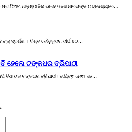
ଡା ହକି ଷ୍ଟାଡିଅମ ଆନୁଷ୍ଠାନିକ ଭାବେ ଜନସାଧାରଣଙ୍କ ଉଦ୍ଦେଶ୍ୟରେ…
ାଙ୍କୁ ସ୍ବର୍ଣ୍ଣ । ବିଶ୍ବ ଦୌଡ଼କୁଦର ଦୀର୍ଘ ୪୦…
ି ହେଲେ ଟଙ୍କଧର ତ୍ରିପାଠୀ
ପି ବିଧାୟକ ଟଙ୍କଧର ତ୍ରିପାଠୀ। ଦାୟିତ୍ଵ ନେଵା ସହ…
*