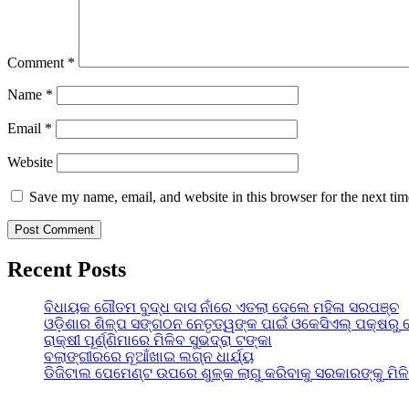
Comment
*
Name
*
Email
*
Website
Save my name, email, and website in this browser for the next ti
Recent Posts
ବିଧାୟକ ଗୌତମ ବୁଦ୍ଧ ଦାସ ନାଁରେ ଏତଲା ଦେଲେ ମହିଳା ସରପଞ୍ଚ
ଓଡ଼ିଶାର ଶିଳ୍ପ ସଙ୍ଗଠନ ନେତୃତ୍ୱଙ୍କ ପାଇଁ ଓକେସିଏଲ୍ ପକ୍ଷରୁ 
ରାକ୍ଷୀ ପୂର୍ଣ୍ଣିମାରେ ମିଳିବ ସୁଭଦ୍ରା ଟଙ୍କା
ବଲାଙ୍ଗୀରରେ ନୂଆଁଖାଇ ଲଗ୍ନ ଧାର୍ଯ୍ୟ
ଡିଜିଟାଲ ପେମେଣ୍ଟ ଉପରେ ଶୁଳ୍କ ଲାଗୁ କରିବାକୁ ସରକାରଙ୍କୁ ମିଳ