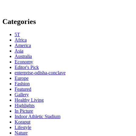
Categories
5T
Africa
America
Asia
Australia
Economy
Editor's Pick
enterprise-odisha-conclave
Europe
Fashion
Featured
Gallery
Healthy Living
Highlights
In Picture
Indoor Athletic Stadium
Koraput
Lifestyle
Nature