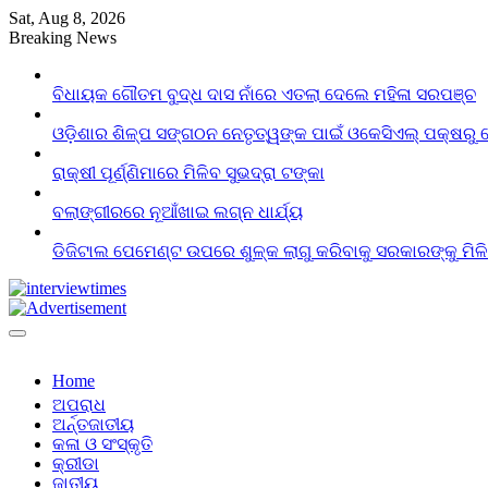
Skip
Sat, Aug 8, 2026
to
Breaking News
content
ବିଧାୟକ ଗୌତମ ବୁଦ୍ଧ ଦାସ ନାଁରେ ଏତଲା ଦେଲେ ମହିଳା ସରପଞ୍ଚ
ଓଡ଼ିଶାର ଶିଳ୍ପ ସଙ୍ଗଠନ ନେତୃତ୍ୱଙ୍କ ପାଇଁ ଓକେସିଏଲ୍ ପକ୍ଷରୁ 
ରାକ୍ଷୀ ପୂର୍ଣ୍ଣିମାରେ ମିଳିବ ସୁଭଦ୍ରା ଟଙ୍କା
ବଲାଙ୍ଗୀରରେ ନୂଆଁଖାଇ ଲଗ୍ନ ଧାର୍ଯ୍ୟ
ଡିଜିଟାଲ ପେମେଣ୍ଟ ଉପରେ ଶୁଳ୍କ ଲାଗୁ କରିବାକୁ ସରକାରଙ୍କୁ ମିଳ
Home
ଅପରାଧ
ଅର୍ନ୍ତଜାତୀୟ
କଳା ଓ ସଂସ୍କୃତି
କ୍ରୀଡା
ଜାତୀୟ