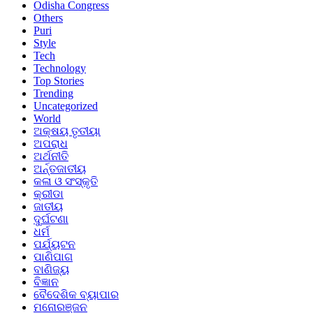
Odisha Congress
Others
Puri
Style
Tech
Technology
Top Stories
Trending
Uncategorized
World
ଅକ୍ଷୟ ତୃତୀୟା
ଅପରାଧ
ଅର୍ଥନୀତି
ଅର୍ନ୍ତଜାତୀୟ
କଳା ଓ ସଂସ୍କୃତି
କ୍ରୀଡା
ଜାତୀୟ
ଦୁର୍ଘଟଣା
ଧର୍ମ
ପର୍ଯ୍ୟଟନ
ପାଣିପାଗ
ବାଣିଜ୍ୟ
ବିଜ୍ଞାନ
ବୈଦେଶିକ ବ୍ୟାପାର
ମନୋରଞ୍ଜନ