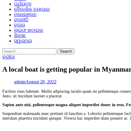
ପର୍ଯ୍ୟଟନ
ବୈଦେଶିକ ବ୍ୟାପାର
ମନୋରଞ୍ଜନ
ରାଜନୀତି
ରାଜ୍ୟ
ଲାଇଫ ଷ୍ଟାଇଲ
ଶିକ୍ଷା
ସ୍ୱାସ୍ଥ୍ୟ
Search
for:
କ୍ରୀଡା
A local boat is getting popular in Myanma
admin
August 28, 2022
Facilisis risus habitant. Mollis adipiscing iaculis quam mi pellentesque cons
Justo, sit tincidunt laoreet a placerat.
Sapien ante nisi, pellentesque magna aliquet imperdiet donec in eros. 
Suspendisse malesuada nunc pretium id faucibus a. Lobortis pellentesque facil
interdum pharetra tincidunt quisque. Viverra hac imperdiet diam posuere ac. Jus