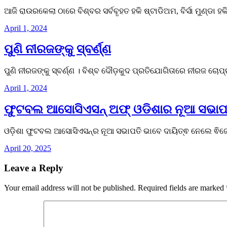
ଆଜି ରାଉରକେଲା ଠାରେ ବିଶ୍ବର ସର୍ବବୃହତ ହକି ଷ୍ଟାଡିଅମ, ବିର୍ସା ମୁଣ୍
April 1, 2024
ପୁଣି ନୀରଜଙ୍କୁ ସ୍ବର୍ଣ୍ଣ
ପୁଣି ନୀରଜଙ୍କୁ ସ୍ବର୍ଣ୍ଣ । ବିଶ୍ବ ଦୌଡ଼କୁଦ ପ୍ରତିଯୋଗିତାରେ ନୀରଜ ଚୋପ୍ର
April 1, 2024
ଫୁଟବଲ ଆସୋସିଏସନ୍ ଅଫ୍ ଓଡିଶାର ନୂଆ ସଭାପତ
ଓଡ଼ିଶା ଫୁଟବଲ ଆସୋସିଏସନ୍‌ର ନୂଆ ସଭାପତି ଭାବେ ଦାୟିତ୍ଵ ନେଲେ ଵିଜେ
April 20, 2025
Leave a Reply
Your email address will not be published.
Required fields are marked