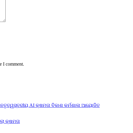
me I comment.
ନେତୃତ୍ୱସ୍ତରୀୟ AI କ୍ଷମତା ବିକାଶ କର୍ମଶାଳା ଆୟୋଜିତ
ିଲା କ୍ଷମତା