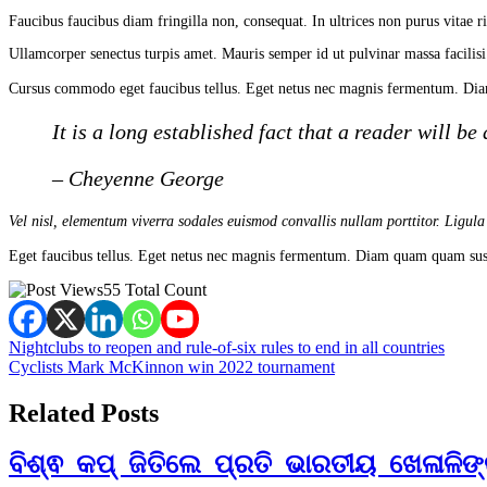
Faucibus faucibus diam fringilla non, consequat. In ultrices non purus vitae r
Ullamcorper senectus turpis amet. Mauris semper id ut pulvinar massa facilisi
Cursus commodo eget faucibus tellus. Eget netus nec magnis fermentum. Dia
It is a long established fact that a reader will b
– Cheyenne George
Vel nisl, elementum viverra sodales euismod convallis nullam porttitor. Ligula
Eget faucibus tellus. Eget netus nec magnis fermentum. Diam quam quam susp
55 Total Count
Post
Nightclubs to reopen and rule-of-six rules to end in all countries
Cyclists Mark McKinnon win 2022 tournament
navigation
Related Posts
ବିଶ୍ଵ କପ୍ ଜିତିଲେ ପ୍ରତି ଭାରତୀୟ ଖେଳାଳିଙ୍