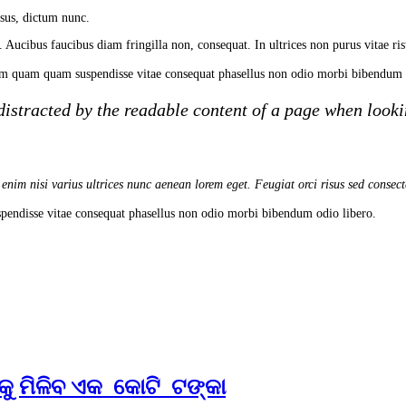
isus, dictum nunc.
. Aucibus faucibus diam fringilla non, consequat. In ultrices non purus vitae r
m quam quam suspendisse vitae consequat phasellus non odio morbi bibendum o
e distracted by the readable content of a page when lookin
 enim nisi varius ultrices nunc aenean lorem eget. Feugiat orci risus sed consec
endisse vitae consequat phasellus non odio morbi bibendum odio libero.
କୁ ମିଳିବ ଏକ କୋଟି ଟଙ୍କା