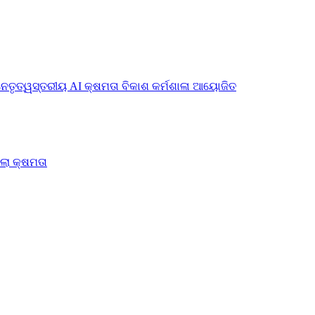
ନେତୃତ୍ୱସ୍ତରୀୟ AI କ୍ଷମତା ବିକାଶ କର୍ମଶାଳା ଆୟୋଜିତ
ିଲା କ୍ଷମତା