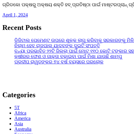
ଗ୍ରିଡକୋ ପକ୍ଷରୁ ଅକ୍ଷୟ ଶକ୍ତି ହବ୍ ପ୍ରତିଷ୍ଠା ପାଇଁ ମାଷ୍ଟରପ୍ଲାନ
April 1, 2024
Recent Posts
ଡିଜିଟାଲ ପେମେଣ୍ଟ ଉପରେ ଶୁଳ୍କ ଲାଗୁ କରିବାକୁ ସରକାରଙ୍କୁ ମିଳ
ନିଲାମ ହେବ ରାଜପାଲ ଯାଦବଙ୍କ ଦୁଇଟି ସଂପତ୍ତି
ବନ୍ୟା ପ୍ରଭାବିତ ୨୨ଟି ଜିଲ୍ଲା ପାଇଁ ମୋଟ ୧୧୦ କୋଟି ଟଙ୍କାର ସହା
କ୍ଷୀରର ଫେଣ ଓ ଗାଢ଼ତା ବଢ଼ାଇବା ପାଇଁ ମିଶା ଯାଉଛି ଶାମ୍ପୁ
ପ୍ରଦୀପ ରାୱତଙ୍କର ୭୪ ବର୍ଷ ବୟସରେ ପରଲୋକ
Categories
5T
Africa
America
Asia
Australia