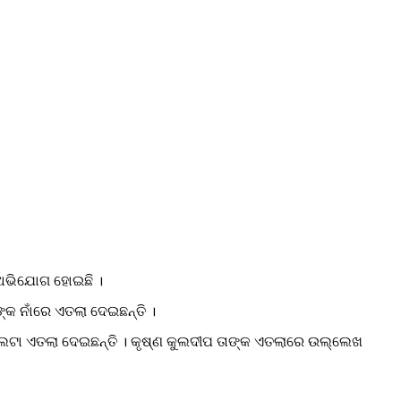
ା ଅଭିଯୋଗ ହୋଇଛି ।
କ ନାଁରେ ଏତଲା ଦେଇଛନ୍ତି ।
ପାଲଟା ଏତଲା ଦେଇଛନ୍ତି । କୃଷ୍ଣ କୁଲଦୀପ ତାଙ୍କ ଏତଲାରେ ଉଲ୍ଲେଖ