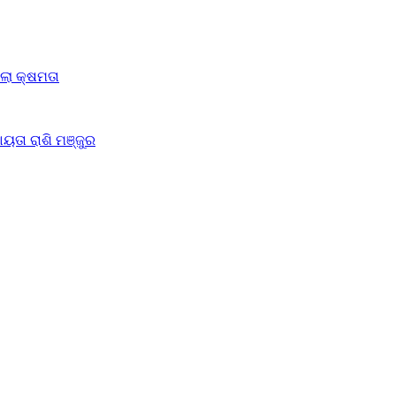
ିଲା କ୍ଷମତା
ୟତା ରାଶି ମଞ୍ଜୁର