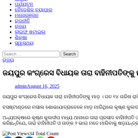
ପର୍ଯ୍ୟଟନ
ବୈଦେଶିକ ବ୍ୟାପାର
ମନୋରଞ୍ଜନ
ରାଜନୀତି
ରାଜ୍ୟ
ଲାଇଫ ଷ୍ଟାଇଲ
ଶିକ୍ଷା
ସ୍ୱାସ୍ଥ୍ୟ
Search
for:
ରାଜ୍ୟ
ଜୟପୁର କଂଗ୍ରେସ ବିଧାୟକ ତାରା ବାହିନୀପତିଙ୍କୁ
admin
August 16, 2025
ଜୟପୁର କଂଗ୍ରେସ ବିଧାୟକ ତାରା ବାହିନୀପତିଙ୍କୁ ମାଡ଼ । ଗତ ୧୪ ତାରିଖ ରା
ବସଷ୍ଟାଣ୍ଡରେ ମସାଲ ଶୋଭାଯାତ୍ରାବେଳେ ମାଡ଼ ମାରିଥିଲେ କୃଷ୍ଣ କୁଲଦୀପ
ଅନ୍ୟପକ୍ଷରେ କୃଷ୍ଣ କୁଲଦୀପ ମଧ୍ୟ ଥାନାରେ ତାରା ପ୍ରସାଦ ବାହିନୀପତି 
କରିଛନ୍ତିଯେ, ତାରା ବାହିନୀପତି ଓ ତାଙ୍କ ୨ ଭାଇ ମତେ ମାରିବାକୁ ଷଡ଼ଯନ୍ତ୍
34 Total Count