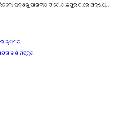
୍ ଗ୍ରିଡକୋ ପକ୍ଷରୁ ପାରାଦୀପ ଓ ଗୋପାଳପୁର ଠାରେ ଅକ୍ଷୟ…
ିଲା କ୍ଷମତା
ୟତା ରାଶି ମଞ୍ଜୁର