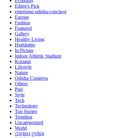
Economy
Editor's Pick
enterprise-odisha-conclave
Europe
Fashion
Featured
Gallery
Healthy Living
Highlights
In Picture
Indoor Athletic Stadium
Koraput
Lifestyle
Nature
Odisha Congress
Others
Puri
Style
Tech
Technology
Top Stories
Trending
Uncategorized
World
ଅକ୍ଷୟ ତୃତୀୟା