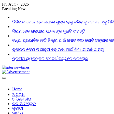
Skip
Fri, Aug 7, 2026
to
Breaking News
content
ଡିଜିଟାଲ ପେମେଣ୍ଟ ଉପରେ ଶୁଳ୍କ ଲାଗୁ କରିବାକୁ ସରକାରଙ୍କୁ ମିଳ
ନିଲାମ ହେବ ରାଜପାଲ ଯାଦବଙ୍କ ଦୁଇଟି ସଂପତ୍ତି
ବନ୍ୟା ପ୍ରଭାବିତ ୨୨ଟି ଜିଲ୍ଲା ପାଇଁ ମୋଟ ୧୧୦ କୋଟି ଟଙ୍କାର ସହା
କ୍ଷୀରର ଫେଣ ଓ ଗାଢ଼ତା ବଢ଼ାଇବା ପାଇଁ ମିଶା ଯାଉଛି ଶାମ୍ପୁ
ପ୍ରଦୀପ ରାୱତଙ୍କର ୭୪ ବର୍ଷ ବୟସରେ ପରଲୋକ
Home
ଅପରାଧ
ଅର୍ନ୍ତଜାତୀୟ
କଳା ଓ ସଂସ୍କୃତି
କ୍ରୀଡା
ଜାତୀୟ