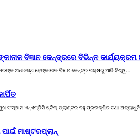
ନାଳ ବିଜ୍ଞାନ କେନ୍ଦ୍ରରେ ବିଭିନ୍ନ କାର୍ଯ୍ୟକ୍ରମ 
କାରଙ୍କ ଅଧୀନସ୍ଥ ଢେଙ୍କାନାଳ ବିଜ୍ଞାନ କେନ୍ଦ୍ର ପକ୍ଷରୁ ଆଜି ବିଶ୍ୱ…
ାର୍ପିତ
ସଂସ୍ଥାନ ଏନ୍ଏମ୍ଡିସି ଷ୍ଟିଲ୍ ପ୍ଲାଣ୍ଟର ବହୁ ପ୍ରତୀକ୍ଷିତ ତଥା ଅତ୍ୟାଧ
 ପାଇଁ ମାଷ୍ଟରପ୍ଲାନ୍