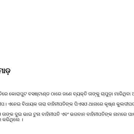
 ମାଡ଼
ତିରେ କୋରାପୁଟ ବସଷ୍ଟାଣ୍ଡ ଠାରେ ଜଣେ ବ୍ୟକ୍ତି ତାଙ୍କୁ ଚାପୁଡ଼ା ମାରିଥିବ
। ଏନେଇ ବିଧାୟକ ତାରା ବାହିନୀପତିଙ୍କ ପିଏସଓ ଥାନାରେ କୃଷ୍ଣ କୁଲଦୀପଙ୍
ଓ ତାଙ୍କ ଦୁଇ ଭାଇ ଟୁନା ବାହିନୀପତି ଏବଂ ଭଗବାନ ବାହିନୀପତିଙ୍କ ନାମରେ 
ର କରିଥିଲେ ।