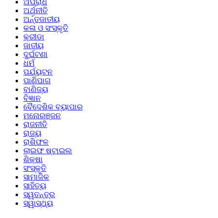
ଅପରାଧ
ଅର୍ଥନୀତି
ଅର୍ନ୍ତଜାତୀୟ
କଳା ଓ ସଂସ୍କୃତି
କ୍ରୀଡା
ଜାତୀୟ
ଦୁର୍ଘଟଣା
ଧର୍ମ
ପର୍ଯ୍ୟଟନ
ପାଣିପାଗ
ବାଣିଜ୍ୟ
ବିଜ୍ଞାନ
ବୈଦେଶିକ ବ୍ୟାପାର
ମନୋରଞ୍ଜନ
ରାଜନୀତି
ରାଜ୍ୟ
ରାଶିଫଳ
ଲାଇଫ ଷ୍ଟାଇଲ
ଶିକ୍ଷା
ସଂସ୍କୃତି
ସାମାଜିକ
ସାହିତ୍ୟ
ସ୍ୱତନ୍ତ୍ର
ସ୍ୱାସ୍ଥ୍ୟ