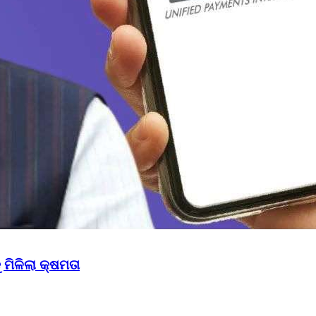
ମିଳିଲା କ୍ଷମତା