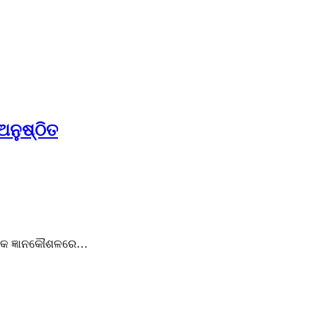
ଅନୁଷ୍ଠିତ
ୁନିକ ଜ୍ଞାନକୌଶଳରେ…