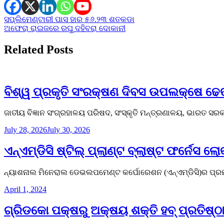
Post
ସପ୍ଲିମେଣ୍ଟାରୀ ପାସ ହାର ୫୬.୨୩ ଶତକଡା
ଅଫେରା ରାଇଜରେ ରଘୁ ଦହିବରା ଦୋକାନୀ
navigation
Related Posts
ବିଶ୍ୱ ପ୍ରକୃତି ସଂରକ୍ଷଣ ଦିବସ ଉପଲକ୍ଷେ ଢେଙ୍କା
ଜାତୀୟ ବିଜ୍ଞାନ ସଂଗ୍ରହାଳୟ ପରିଷଦ, ସଂସ୍କୃତି ମନ୍ତ୍ରଣାଳୟ, ଭାରତ ସର
July 28, 2026
July 30, 2026
ଏନ୍ଏମ୍ଡିସି ଷ୍ଟିଲ୍ ପ୍ଲାଣ୍ଟ ବ୍ଲାଷ୍ଟ ଫର୍ନେସ ଲୋକ
ନ୍ୟାଶନାଲ ମିନେରାଲ ଡେଭଲପମେଣ୍ଟ କର୍ପୋରେଶନ (ଏନ୍ଏମ୍ଡିସି)ର ପ୍ରମୁଖ 
April 1, 2024
ଗ୍ରିଡକୋ ପକ୍ଷରୁ ଅକ୍ଷୟ ଶକ୍ତି ହବ୍ ପ୍ରତିଷ୍ଠା