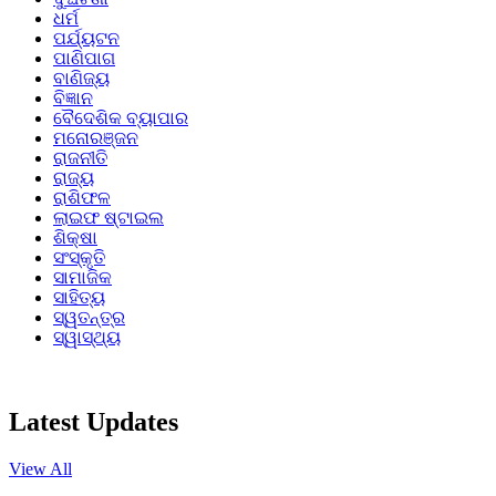
ଧର୍ମ
ପର୍ଯ୍ୟଟନ
ପାଣିପାଗ
ବାଣିଜ୍ୟ
ବିଜ୍ଞାନ
ବୈଦେଶିକ ବ୍ୟାପାର
ମନୋରଞ୍ଜନ
ରାଜନୀତି
ରାଜ୍ୟ
ରାଶିଫଳ
ଲାଇଫ ଷ୍ଟାଇଲ
ଶିକ୍ଷା
ସଂସ୍କୃତି
ସାମାଜିକ
ସାହିତ୍ୟ
ସ୍ୱତନ୍ତ୍ର
ସ୍ୱାସ୍ଥ୍ୟ
Latest Updates
View All