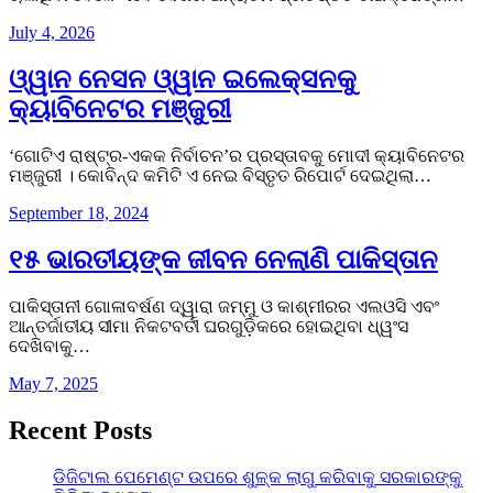
July 4, 2026
ଓ୍ୱାନ ନେସନ ଓ୍ୱାନ ଇଲେକ୍ସନକୁ
କ୍ୟାବିନେଟର ମଞ୍ଜୁରୀ
‘ଗୋଟିଏ ରାଷ୍ଟ୍ର-ଏକକ ନିର୍ବାଚନ’ର ପ୍ରସ୍ତାବକୁ ମୋଦୀ କ୍ୟାବିନେଟର
ମଞ୍ଜୁରୀ । କୋବିନ୍ଦ କମିଟି ଏ ନେଇ ବିସ୍ତୃତ ରିପୋର୍ଟ ଦେଇଥିଲା…
September 18, 2024
୧୫ ଭାରତୀୟଙ୍କ ଜୀବନ ନେଲାଣି ପାକିସ୍ତାନ
ପାକିସ୍ତାନୀ ଗୋଳାବର୍ଷଣ ଦ୍ୱାରା ଜମ୍ମୁ ଓ କାଶ୍ମୀରର ଏଲଓସି ଏବଂ
ଆନ୍ତର୍ଜାତୀୟ ସୀମା ନିକଟବର୍ତୀ ଘରଗୁଡ଼ିକରେ ହୋଇଥିବା ଧ୍ୱଂସ
ଦେଖିବାକୁ…
May 7, 2025
Recent Posts
ଡିଜିଟାଲ ପେମେଣ୍ଟ ଉପରେ ଶୁଳ୍କ ଲାଗୁ କରିବାକୁ ସରକାରଙ୍କୁ