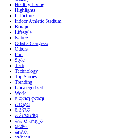
Healthy Living
Highlights
In Picture
Indoor Athletic Stadium
Koraput
Lifestyle
Nature
Odisha Congress
Others
Puri
Style
Tech
Technology
Top Stories
Trending
Uncategorized
World
ଅକ୍ଷୟ ତୃତୀୟା
ଅପରାଧ
ଅର୍ଥନୀତି
ଅର୍ନ୍ତଜାତୀୟ
କଳା ଓ ସଂସ୍କୃତି
କ୍ରୀଡା
ଜାତୀୟ
ଦୁର୍ଘଟଣା