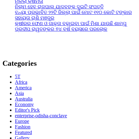
ମିଳିଲା କ୍ଷମତା
ନିଲାମ ହେବ ରାଜପାଲ ଯାଦବଙ୍କ ଦୁଇଟି ସଂପତ୍ତି
ବନ୍ୟା ପ୍ରଭାବିତ ୨୨ଟି ଜିଲ୍ଲା ପାଇଁ ମୋଟ ୧୧୦ କୋଟି ଟଙ୍କାର
ସହାୟତା ରାଶି ମଞ୍ଜୁର
କ୍ଷୀରର ଫେଣ ଓ ଗାଢ଼ତା ବଢ଼ାଇବା ପାଇଁ ମିଶା ଯାଉଛି ଶାମ୍ପୁ
ପ୍ରଦୀପ ରାୱତଙ୍କର ୭୪ ବର୍ଷ ବୟସରେ ପରଲୋକ
Categories
5T
Africa
America
Asia
Australia
Economy
Editor's Pick
enterprise-odisha-conclave
Europe
Fashion
Featured
Gallery