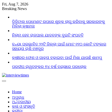
Skip
Fri, Aug 7, 2026
to
Breaking News
content
ଡିଜିଟାଲ ପେମେଣ୍ଟ ଉପରେ ଶୁଳ୍କ ଲାଗୁ କରିବାକୁ ସରକାରଙ୍କୁ
ମିଳିଲା କ୍ଷମତା
ନିଲାମ ହେବ ରାଜପାଲ ଯାଦବଙ୍କ ଦୁଇଟି ସଂପତ୍ତି
ବନ୍ୟା ପ୍ରଭାବିତ ୨୨ଟି ଜିଲ୍ଲା ପାଇଁ ମୋଟ ୧୧୦ କୋଟି ଟଙ୍କାର
ସହାୟତା ରାଶି ମଞ୍ଜୁର
କ୍ଷୀରର ଫେଣ ଓ ଗାଢ଼ତା ବଢ଼ାଇବା ପାଇଁ ମିଶା ଯାଉଛି ଶାମ୍ପୁ
ପ୍ରଦୀପ ରାୱତଙ୍କର ୭୪ ବର୍ଷ ବୟସରେ ପରଲୋକ
Home
ଅପରାଧ
ଅର୍ନ୍ତଜାତୀୟ
କଳା ଓ ସଂସ୍କୃତି
କ୍ରୀଡା