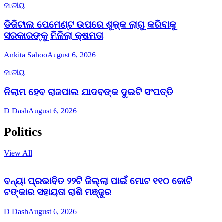
ଜାତୀୟ
ଡିଜିଟାଲ ପେମେଣ୍ଟ ଉପରେ ଶୁଳ୍କ ଲାଗୁ କରିବାକୁ
ସରକାରଙ୍କୁ ମିଳିଲା କ୍ଷମତା
Ankita Sahoo
August 6, 2026
ଜାତୀୟ
ନିଲାମ ହେବ ରାଜପାଲ ଯାଦବଙ୍କ ଦୁଇଟି ସଂପତ୍ତି
D Dash
August 6, 2026
Politics
View All
ବନ୍ୟା ପ୍ରଭାବିତ ୨୨ଟି ଜିଲ୍ଲା ପାଇଁ ମୋଟ ୧୧୦ କୋଟି
ଟଙ୍କାର ସହାୟତା ରାଶି ମଞ୍ଜୁର
D Dash
August 6, 2026