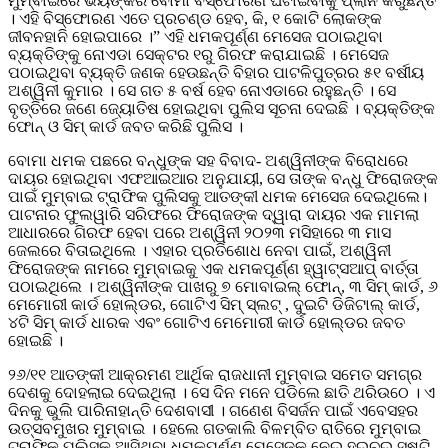
ମୁମ୍ବାଇରେ ଭୟଙ୍କର ବୋମା ବିସ୍ଫୋରଣ ଘଟାଇବାକୁ ପ୍ଲାନ କରୁଛନ୍ତି
। ଏହି ବିସ୍ଫୋରଣ ଏତେ ପ୍ରଚଣ୍ଡ ହେବ, କି, ୧ କୋଟି ଲୋକଙ୍କ
ଜୀବନହାନି ହୋଇପାରେ ।” ଏହି ଧମକପୂର୍ଣ୍ଣ ମେସେଜ ପଠାଇଥିବା
ବ୍ୟକ୍ତିଙ୍କୁ ନୋଏଡା ସେକ୍ଟର ୧ରୁ ଗିରଫ କରାଯାଇଛି । ମେସେଜ
ପଠାଇଥିବା ବ୍ୟକ୍ତି ଜଣକ ହେଉଛନ୍ତି ବିହାର ପାଟଳିପୁତ୍ରର ୫୧ ବର୍ଷୀୟ
ଅଶ୍ୱିନୀ କୁମାର । ସେ ଗତ ୫ ବର୍ଷ ହେବ ନୋଏଡାରେ ରହୁଛନ୍ତି । ସେ
ବୃତ୍ତିରେ ଜଣେ ଜ୍ୟୋତିଷ ହୋଇଥିବା ପୁଲିସ ସୂଚନା ଦେଇଛି । ବ୍ୟକ୍ତିଙ୍କ
ଫୋନ୍‌ ଓ ସିମ୍ କାର୍ଡ ଜବତ କରିଛି ପୁଲିସ ।
ବୋମା ଧମକ ପଛରେ ବନ୍ଧୁଙ୍କ ସହ ବିବାଦ- ଅଶ୍ୱିନୀଙ୍କ ବିରୋଧରେ
ଦାୟର ହୋଇଥିବା ଏଫଆଇଆର ଅନୁଯାୟୀ, ସେ ତାଙ୍କ ବନ୍ଧୁ ଫିରୋଜଙ୍କ
ପାଇଁ ମୁମ୍ବାଇ ଟ୍ରାଫିକ ପୁଲିସକୁ ଆତଙ୍କୀ ଧମକ ମେସେଜ ଦେଇଥିଲେ।
ପାଟନାର ଫୁଲୱାରି ସରିଫରେ ଫିରୋଜଙ୍କ ଦ୍ୱାରା ଦାୟର ଏକ ମାମଲା
ଆଧାରରେ ଗିରଫ ହେବା ପରେ ଅଶ୍ୱିନୀ ୨୦୨୩ ମସିହାରେ ୩ ମାସ
ଜେଲରେ ବିତାଇଥିଲେ । ଏହାର ପ୍ରତିଶୋଧ ନେବା ପାଇଁ, ଅଶ୍ୱିନୀ
ଫିରୋଜଙ୍କ ନାମରେ ମୁମ୍ବାଇକୁ ଏକ ଧମକପୂର୍ଣ୍ଣ ହ୍ୱାଟ୍ସଆପ୍ ବାର୍ତ୍ତା
ପଠାଇଥିଲେ । ଅଶ୍ୱିନୀଙ୍କ ପାଖରୁ ୭ ମୋବାଇଲ୍ ଫୋନ୍, ୩ ସିମ୍ କାର୍ଡ, ୬
ମେମୋରୀ କାର୍ଡ ହୋଲ୍ଡର, ଗୋଟିଏ ସିମ୍ ସ୍ଲଟ୍ , ଦୁଇଟି ଡିଜିଟାଲ୍ କାର୍ଡ,
୪ଟି ସିମ୍ କାର୍ଡ ଧାରକ ଏବଂ ଗୋଟିଏ ମେମୋରୀ କାର୍ଡ ହୋଲ୍ଡର ଜବତ
ହୋଇଛି ।
୨୬/୧୧ ଆତଙ୍କୀ ଆକ୍ରମଣ ଆର୍ଥିକ ରାଜଧାନୀ ମୁମ୍ବାଇ ସମେତ ସମଗ୍ର
ଦେଶକୁ ଦୋହଲାଇ ଦେଇଥିଲା । ସେ ଦିନ ମନେ ପଡିଲେ ଛାତି ଥରିଉଠେ । ଏ
ଦିନକୁ ଭୁଲି ପାରିନାହାନ୍ତି ଦେଶବାସୀ । ଗଣେଶ ବିସର୍ଜନ ପାଇଁ ଏବେସହର
ଉତ୍ସବମୁଖର ମୁମ୍ବାଇ । ହେଲେ ଗତକାଲି ବିଳମ୍ବିତ ରାତିରେ ମୁମ୍ବାଇ
ଟ୍ରାଫିକ୍ ପୁଲିସକୁ ଆସିଥିବା ଧମକପୂର୍ଣ୍ଣ ମେସେଜକୁ ନେଇ ହଇଚଇ ସୃଷ୍ଟି