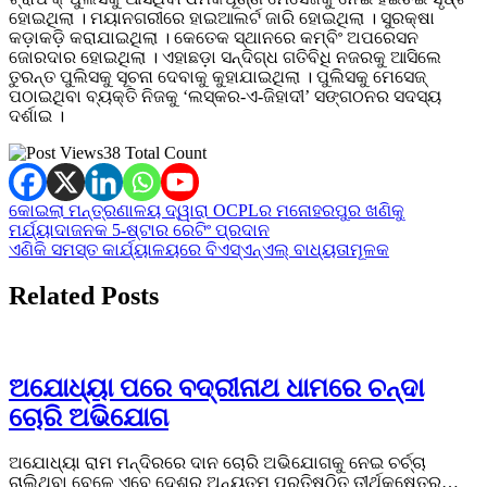
ହୋଇଥିଲା । ମୟାନଗରୀରେ ହାଇଆଲର୍ଟ ଜାରି ହୋଇଥିଲା । ସୁରକ୍ଷା
କଡ଼ାକଡ଼ି କରାଯାଇଥିଲା । କେତେକ ସ୍ଥାନରେ କମ୍ବିଂ ଅପରେସନ
ଜୋରଦାର ହୋଇଥିଲା । ଏହାଛଡ଼ା ସନ୍ଦିଗ୍ଧ ଗତିବିଧି ନଜରକୁ ଆସିଲେ
ତୁରନ୍ତ ପୁଲିସକୁ ସୂଚନା ଦେବାକୁ କୁହାଯାଇଥିଲା । ପୁଲିସକୁ ମେସେଜ୍‌
ପଠାଇଥିବା ବ୍ୟକ୍ତି ନିଜକୁ ‘ଲସ୍କର-ଏ-ଜିହାଦୀ’ ସଙ୍ଗଠନର ସଦସ୍ୟ
ଦର୍ଶାଇ ।
38 Total Count
Post
କୋଇଲା ମନ୍ତ୍ରଣାଳୟ ଦ୍ୱାରା OCPLର ମନୋହରପୁର ଖଣିକୁ
ମର୍ଯ୍ୟାଦାଜନକ 5-ଷ୍ଟାର ରେଟିଂ ପ୍ରଦାନ
navigation
ଏଣିକି ସମସ୍ତ କାର୍ଯ୍ୟାଳୟରେ ବିଏସ୍‌ଏନ୍‌ଏଲ୍‌ ବାଧ୍ୟତାମୂଳକ
Related Posts
ଅଯୋଧ୍ୟା ପରେ ବଦ୍ରୀନାଥ ଧାମରେ ଚନ୍ଦା
ଚୋରି ଅଭିଯୋଗ
ଅଯୋଧ୍ୟା ରାମ ମନ୍ଦିରରେ ଦାନ ଚୋରି ଅଭିଯୋଗକୁ ନେଇ ଚର୍ଚ୍ଚା
ଚାଲିଥିବା ବେଳେ ଏବେ ଦେଶର ଅନ୍ୟତମ ପ୍ରତିଷ୍ଠିତ ତୀର୍ଥକ୍ଷେତ୍ର…