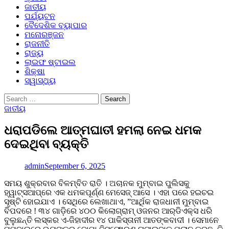
ଜାତୀୟ
ପର୍ଯ୍ୟଟନ
ବୈଦେଶିକ ବ୍ୟାପାର
ମନୋରଞ୍ଜନ
ରାଜନୀତି
ରାଜ୍ୟ
ଲାଇଫ ଷ୍ଟାଇଲ
ଶିକ୍ଷା
ସ୍ୱାସ୍ଥ୍ୟ
Search
for:
ଜାତୀୟ
ଧରାପଡିଲେ ଆତ୍ମଘାତୀ ହମଲା ନେଇ ଧମକ
ଦେଇଥିବା ବ୍ୟକ୍ତି
admin
September 6, 2025
ସମୟ ଶୁକ୍ରବାର ବିଳମ୍ବିତ ରାତି । ଅଚାନକ ମୁମ୍ବାଇ ପୁଲିସକୁ
ହ୍ୱାଟ୍‌ସଆପ୍‌ରେ ଏକ ଧମକପୂର୍ଣ୍ଣ ମେସେଜ୍‌ ଆସେ । ଏହା ପରେ ହଇଚଇ
ସୃଷ୍ଟି ହୋଇଯାଏ । ସେଥିରେ ଲେଖାଥାଏ, ”ଆର୍ଥିକ ରାଜଧାନୀ ମୁମ୍ବାଇ
ବିପଦରେ ! ୩୪ ଗାଡ଼ିରେ ୪୦୦ କିଲୋଗ୍ରାମ୍‌ ଓଜନର ଆର୍‌ଡିଏକ୍ସ ଧରି
ବୁଲୁଛନ୍ତି ଲସ୍କର ଏ-ଜିହାଦୀର ୧୪ ପାକିସ୍ତାନୀ ଆତଙ୍କବାଦୀ । ସେମାନେ