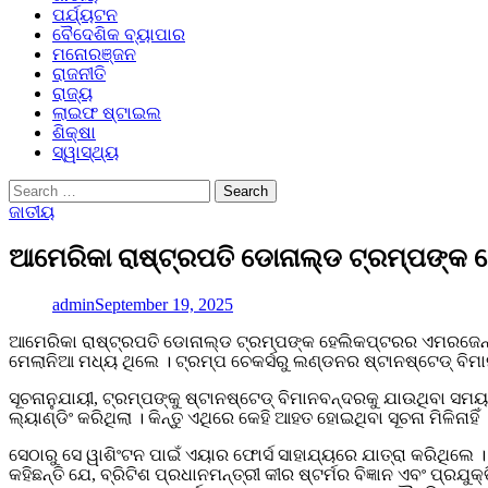
ପର୍ଯ୍ୟଟନ
ବୈଦେଶିକ ବ୍ୟାପାର
ମନୋରଞ୍ଜନ
ରାଜନୀତି
ରାଜ୍ୟ
ଲାଇଫ ଷ୍ଟାଇଲ
ଶିକ୍ଷା
ସ୍ୱାସ୍ଥ୍ୟ
Search
for:
ଜାତୀୟ
ଆମେରିକା ରାଷ୍ଟ୍ରପତି ଡୋନାଲ୍ଡ ଟ୍ରମ୍ପଙ୍କ
admin
September 19, 2025
ଆମେରିକା ରାଷ୍ଟ୍ରପତି ଡୋନାଲ୍ଡ ଟ୍ରମ୍ପଙ୍କ ହେଲିକପ୍ଟରର ଏମରଜେନ୍ସି 
ମେଲାନିଆ ମଧ୍ୟ ଥିଲେ । ଟ୍ରମ୍ପ ଚେକର୍ସରୁ ଲଣ୍ଡନର ଷ୍ଟାନଷ୍ଟେଡ୍ ବିମା
ସୂଚନାନୁଯାୟୀ, ଟ୍ରମ୍ପଙ୍କୁ ଷ୍ଟାନଷ୍ଟେଡ୍ ବିମାନବନ୍ଦରକୁ ଯାଉଥିବା 
ଲ୍ୟାଣ୍ଡିଂ କରିଥିଲା । କିନ୍ତୁ ଏଥିରେ କେହି ଆହତ ହୋଇଥିବା ସୂଚନା ମିଳିନାହ
ସେଠାରୁ ସେ ୱାଶିଂଟନ ପାଇଁ ଏୟାର ଫୋର୍ସ ସାହାଯ୍ୟରେ ଯାତ୍ରା କରିଥିଲେ ।
କହିଛନ୍ତି ଯେ, ବ୍ରିଟିଶ ପ୍ରଧାନମନ୍ତ୍ରୀ କୀର ଷ୍ଟର୍ମର ବିଜ୍ଞାନ ଏବଂ ପ୍ରଯ