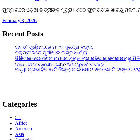
ମୁମ୍ବାଇରେ ଓଡି଼ଆ ଛାତ୍ରୀଙ୍କ ମୃତ୍ୟୁ। ୪୦୦ ଫୁଟ ଗଭୀର ଖାଇରୁ ମିଳିଲା
February 3, 2026
Recent Posts
ରାକ୍ଷୀ ପୂର୍ଣ୍ଣିମାରେ ମିଳିବ ସୁଭଦ୍ରା ଟଙ୍କା
ବଲାଙ୍ଗୀରରେ ନୂଆଁଖାଇ ଲଗ୍ନ ଧାର୍ଯ୍ୟ
ଡିଜିଟାଲ ପେମେଣ୍ଟ ଉପରେ ଶୁଳ୍କ ଲାଗୁ କରିବାକୁ ସରକାରଙ୍କୁ ମିଳ
ନିଲାମ ହେବ ରାଜପାଲ ଯାଦବଙ୍କ ଦୁଇଟି ସଂପତ୍ତି
ବନ୍ୟା ପ୍ରଭାବିତ ୨୨ଟି ଜିଲ୍ଲା ପାଇଁ ମୋଟ ୧୧୦ କୋଟି ଟଙ୍କାର ସହା
Categories
5T
Africa
America
Asia
Australia