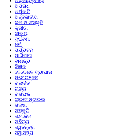
ଅକ୍ଷୟ ତୃତୀୟା
ଅପରାଧ
ଅର୍ଥନୀତି
ଅର୍ନ୍ତଜାତୀୟ
କଳା ଓ ସଂସ୍କୃତି
କ୍ରୀଡା
ଜାତୀୟ
ଦୁର୍ଘଟଣା
ଧର୍ମ
ପର୍ଯ୍ୟଟନ
ପାଣିପାଗ
ବାଣିଜ୍ୟ
ବିଜ୍ଞାନ
ବୈଦେଶିକ ବ୍ୟାପାର
ମନୋରଞ୍ଜନ
ରାଜନୀତି
ରାଜ୍ୟ
ରାଶିଫଳ
ଲାଇଫ ଷ୍ଟାଇଲ
ଶିକ୍ଷା
ସଂସ୍କୃତି
ସାମାଜିକ
ସାହିତ୍ୟ
ସ୍ୱତନ୍ତ୍ର
ସ୍ୱାସ୍ଥ୍ୟ