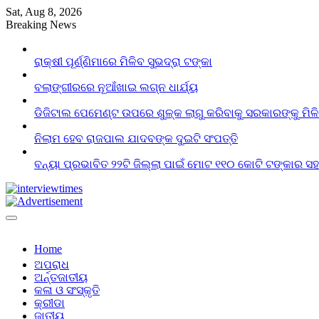
Skip
Sat, Aug 8, 2026
to
Breaking News
content
ରାକ୍ଷୀ ପୂର୍ଣ୍ଣିମାରେ ମିଳିବ ସୁଭଦ୍ରା ଟଙ୍କା
ବଲାଙ୍ଗୀରରେ ନୂଆଁଖାଇ ଲଗ୍ନ ଧାର୍ଯ୍ୟ
ଡିଜିଟାଲ ପେମେଣ୍ଟ ଉପରେ ଶୁଳ୍କ ଲାଗୁ କରିବାକୁ ସରକାରଙ୍କୁ ମିଳ
ନିଲାମ ହେବ ରାଜପାଲ ଯାଦବଙ୍କ ଦୁଇଟି ସଂପତ୍ତି
ବନ୍ୟା ପ୍ରଭାବିତ ୨୨ଟି ଜିଲ୍ଲା ପାଇଁ ମୋଟ ୧୧୦ କୋଟି ଟଙ୍କାର ସହା
Home
ଅପରାଧ
ଅର୍ନ୍ତଜାତୀୟ
କଳା ଓ ସଂସ୍କୃତି
କ୍ରୀଡା
ଜାତୀୟ