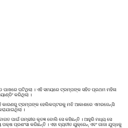
ଡ ପାଖରେ ଘଟିଥିଲା । ଏହି ସମୟରେ ଟ୍ରମ୍ପଙ୍କ ସହିତ ପ୍ରଥମ ମହିଳା
ଣ୍ଡିଂ କରିଥିଲା ।
ଏହି କାରଣରୁ ଟ୍ରମ୍ପଙ୍କ ହେଲିକପ୍ଟରକୁ ମଝି ଆକାଶରେ ଏମରଜେନ୍ସି
 କରାଯାଇଥିଲା ।
ଗତ ପାଇଁ ଗମ୍ଭୀର କୃତଜ୍ଞ ବୋଲି ସେ କହିଛନ୍ତି । ଆହୁରି ମଧ୍ୟ ସେ
ୟ ପକ୍ଷ ପ୍ରଶଂସା କରିଛନ୍ତି । ଏହା ବ୍ୟତୀତ ୟୁକ୍ରେନ୍ ଏବଂ ଗାଜା ଯୁଦ୍ଧକୁ