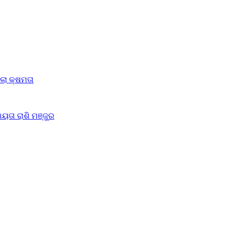
ିଲା କ୍ଷମତା
ୟତା ରାଶି ମଞ୍ଜୁର