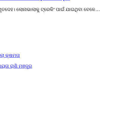
 ମୃତଦେହ। ଲୋନାଭାଲାକୁ ଟ୍ରେକିଂ ପାଇଁ ଯାଇଥିବା ବେଳେ…
ିଲା କ୍ଷମତା
ୟତା ରାଶି ମଞ୍ଜୁର