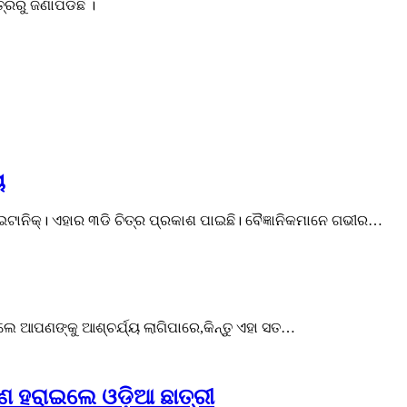
ରରୁ ଜଣାପଡିଛି ।
ୟ
ଟାଇଟାନିକ୍। ଏହାର ୩ଡି ଚିତ୍ର ପ୍ରକାଶ ପାଇଛି। ବୈଜ୍ଞାନିକମାନେ ଗଭୀର…
େ ଆପଣଙ୍କୁ ଆଶ୍ଚର୍ଯ୍ୟ ଲାଗିପାରେ,କିନ୍ତୁ ଏହା ସତ…
ାଣ ହରାଇଲେ ଓଡ଼ିଆ ଛାତ୍ରୀ