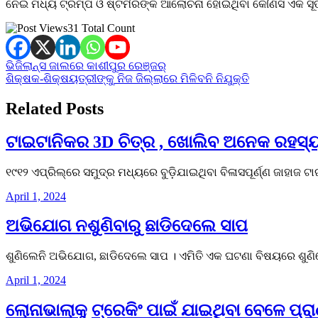
ନେଇ ମଧ୍ୟ ଟ୍ରମ୍ପ ଓ ଷ୍ଟର୍ମରଙ୍କ ଆଲୋଚନା ହୋଇଥିବା କୌଣସି ଏକ ସୂତ୍
31 Total Count
Post
ଭିଜିଲାନ୍ସ ଜାଲରେ କାଶୀପୁର ରେଞ୍ଜର୍
ଶିକ୍ଷକ-ଶିକ୍ଷୟତ୍ରୀଙ୍କୁ ନିଜ ଜିଲ୍ଲାରେ ମିଳିବନି ନିଯୁକ୍ତି
navigation
Related Posts
ଟାଇଟାନିକର 3D ଚିତ୍ର , ଖୋଲିବ ଅନେକ ରହସ୍
୧୯୧୨ ଏପ୍ରିଲ୍ରେ ସମୁଦ୍ର ମଧ୍ୟରେ ବୁଡ଼ିଯାଇଥିବା ବିଳାସପୂର୍ଣ୍ଣ ଜାହାଜ 
April 1, 2024
ଅଭିଯୋଗ ନଶୁଣିବାରୁ ଛାଡିଦେଲେ ସାପ
ଶୁଣିଲେନି ଅଭିଯୋଗ, ଛାଡିଦେଲେ ସାପ । ଏମିତି ଏକ ଘଟଣା ବିଷୟରେ ଶୁଣିଲ
April 1, 2024
ଲୋନାଭାଲାକୁ ଟ୍ରେକିଂ ପାଇଁ ଯାଇଥିବା ବେଳେ ପ୍ର