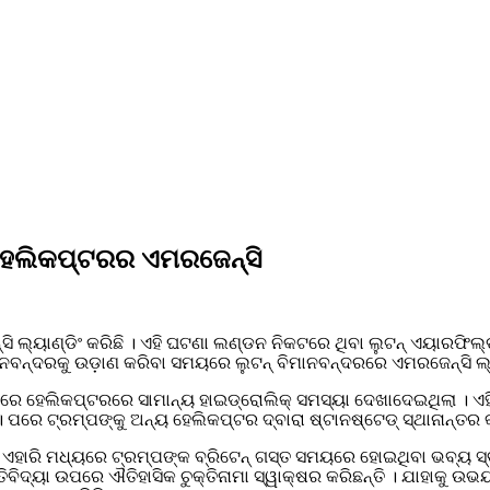
 ହେଲିକପ୍ଟରର ଏମରଜେନ୍ସି
ଲ୍ୟାଣ୍ଡିଂ କରିଛି । ଏହି ଘଟଣା ଲଣ୍ଡନ ନିକଟରେ ଥିବା ଲୁଟନ୍ ଏୟାରଫିଲ୍
ନବନ୍ଦରକୁ ଉଡ଼ାଣ କରିବା ସମୟରେ ଲୁଟନ୍ ବିମାନବନ୍ଦରରେ ଏମରଜେନ୍ସି ଲ୍ୟା
ସମୟରେ ହେଲିକପ୍ଟରରେ ସାମାନ୍ୟ ହାଇଡ୍ରୋଲିକ୍ ସମସ୍ୟା ଦେଖାଦେଇଥିଲା । 
ିଁ । ପରେ ଟ୍ରମ୍ପଙ୍କୁ ଅନ୍ୟ ହେଲିକପ୍ଟର ଦ୍ବାରା ଷ୍ଟାନଷ୍ଟେଡ୍ ସ୍ଥାନାନ୍ତର
 ଏହାରି ମଧ୍ୟରେ ଟ୍ରମ୍ପଙ୍କ ବ୍ରିଟେନ୍ ଗସ୍ତ ସମୟରେ ହୋଇଥିବା ଭବ୍ୟ ସ୍ବା
ୁକ୍ତିବିଦ୍ୟା ଉପରେ ଐତିହାସିକ ଚୁକ୍ତିନାମା ସ୍ୱାକ୍ଷର କରିଛନ୍ତି । ଯାହାକୁ ଉଭ