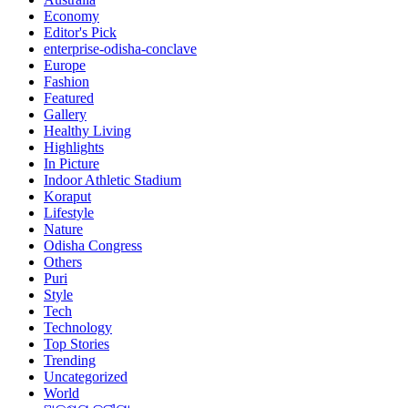
Economy
Editor's Pick
enterprise-odisha-conclave
Europe
Fashion
Featured
Gallery
Healthy Living
Highlights
In Picture
Indoor Athletic Stadium
Koraput
Lifestyle
Nature
Odisha Congress
Others
Puri
Style
Tech
Technology
Top Stories
Trending
Uncategorized
World