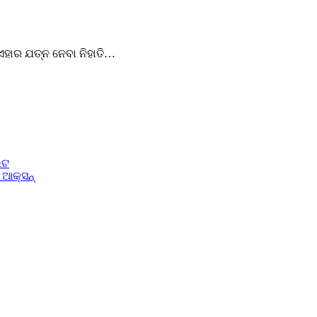
 ଏହାର ଯତ୍ନ ନେବା ନିହାତି…
େଟ
 ଆକ୍ସନ୍