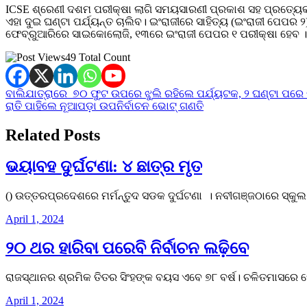
ICSE ଶ୍ରେଣୀ ଦଶମ ପରୀକ୍ଷା ଲାଗି ସମୟସାରଣୀ ପ୍ରକାଶ ସହ ପ୍ରତ୍ୟେକ ବ
ଏହା ଦୁଇ ଘଣ୍ଟା ପର୍ଯ୍ୟନ୍ତ ଚାଲିବ। ଇଂରାଜୀରେ ସାହିତ୍ୟ (ଇଂରାଜୀ ପେପର 
ଫେବ୍ରୁଆରିରେ ସାଇକୋଲୋଜି, ୧୩ରେ ଇଂରାଜୀ ପେପର ୧ ପରୀକ୍ଷା ହେବ ।
49 Total Count
Post
ବାଲିଯାତ୍ରାରେ ୭୦ ଫୁଟ ଉପରେ ଝୁଲି ରହିଲେ ପର୍ଯ୍ୟଟକ, ୨ ଘଣ୍ଟା ପରେ
ରାତି ପାହିଲେ ନୂଆପଡ଼ା ଉପନିର୍ବାଚନ ଭୋଟ୍‌ ଗଣତି
navigation
Related Posts
ଭୟାବହ ଦୁର୍ଘଟଣା: ୪ ଛାତ୍ର ମୃତ
() ଉତ୍ତରପ୍ରଦେଶରେ ମର୍ମନ୍ତୁଦ ସଡକ ଦୁର୍ଘଟଣା । ନବୀଗଞ୍ଜଠାରେ ସ୍କୁଲ
April 1, 2024
୨୦ ଥର ହାରିବା ପରେବି ନିର୍ବାଚନ ଲଢ଼ିବେ
ରାଜସ୍ଥାନର ଶ୍ରମିକ ତିତର ସିଂହଙ୍କ ବୟସ ଏବେ ୭୮ ବର୍ଷ। ଚଳିତମାସରେ ସ
April 1, 2024