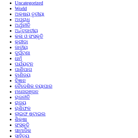
Uncategorized
World
ଅକ୍ଷୟ ତୃତୀୟା
ଅପରାଧ
ଅର୍ଥନୀତି
ଅର୍ନ୍ତଜାତୀୟ
କଳା ଓ ସଂସ୍କୃତି
କ୍ରୀଡା
ଜାତୀୟ
ଦୁର୍ଘଟଣା
ଧର୍ମ
ପର୍ଯ୍ୟଟନ
ପାଣିପାଗ
ବାଣିଜ୍ୟ
ବିଜ୍ଞାନ
ବୈଦେଶିକ ବ୍ୟାପାର
ମନୋରଞ୍ଜନ
ରାଜନୀତି
ରାଜ୍ୟ
ରାଶିଫଳ
ଲାଇଫ ଷ୍ଟାଇଲ
ଶିକ୍ଷା
ସଂସ୍କୃତି
ସାମାଜିକ
ସାହିତ୍ୟ