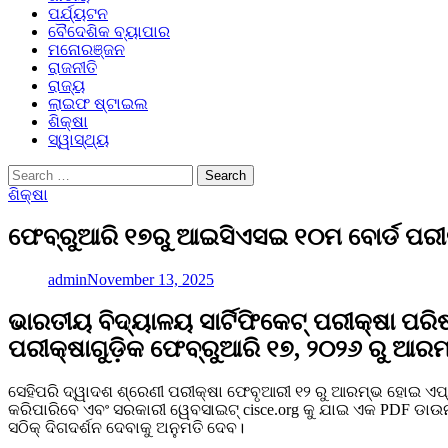
ପର୍ଯ୍ୟଟନ
ବୈଦେଶିକ ବ୍ୟାପାର
ମନୋରଞ୍ଜନ
ରାଜନୀତି
ରାଜ୍ୟ
ଲାଇଫ ଷ୍ଟାଇଲ
ଶିକ୍ଷା
ସ୍ୱାସ୍ଥ୍ୟ
Search
for:
ଶିକ୍ଷା
ଫେବ୍ରୁଆରି ୧୭ରୁ ଆଇସିଏସଇ ୧୦ମ ବୋର୍ଡ ପରୀ
admin
November 13, 2025
ଭାରତୀୟ ବିଦ୍ୟାଳୟ ସାର୍ଟିଫିକେଟ୍ ପରୀକ୍ଷା ପ
ପରୀକ୍ଷାଗୁଡ଼ିକ ଫେବ୍ରୁଆରି ୧୭, ୨୦୨୬ ରୁ ଆରମ୍
ସେହିପରି ଦ୍ୱାଦଶ ଶ୍ରେଣୀ ପରୀକ୍ଷା ଫେବୃଆରୀ ୧୨ ରୁ ଆରମ୍ଭ ହୋଇ ଏପ୍ର
କରିପାରିବେ ଏବଂ ସରକାରୀ ୱେବସାଇଟ୍ cisce.org କୁ ଯାଇ ଏକ PDF ଡା
ସଠିକ୍ ଦିଗଦର୍ଶନ ଦେବାକୁ ଅନୁମତି ଦେବ।