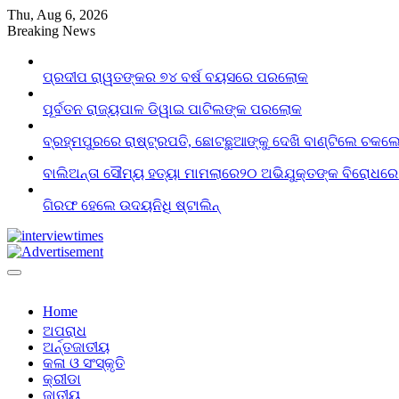
Skip
Thu, Aug 6, 2026
to
Breaking News
content
ପ୍ରଦୀପ ରାୱତଙ୍କର ୭୪ ବର୍ଷ ବୟସରେ ପରଲୋକ
ପୂର୍ବତନ ରାଜ୍ୟପାଳ ଡିୱାଇ ପାଟିଲଙ୍କ ପରଲୋକ
ବ୍ରହ୍ମପୁରରେ ରାଷ୍ଟ୍ରପତି, ଛୋଟଛୁଆଙ୍କୁ ଦେଖି ବାଣ୍ଟିଲେ ଚକଲ
ବାଲିଅନ୍ତା ସୌମ୍ୟ ହତ୍ୟା ମାମଲାରେ୨୦ ଅଭିଯୁକ୍ତଙ୍କ ବିରୋଧରେ
ଗିରଫ ହେଲେ ଉଦୟନିଧି ଷ୍ଟାଲିନ୍
Home
ଅପରାଧ
ଅର୍ନ୍ତଜାତୀୟ
କଳା ଓ ସଂସ୍କୃତି
କ୍ରୀଡା
ଜାତୀୟ