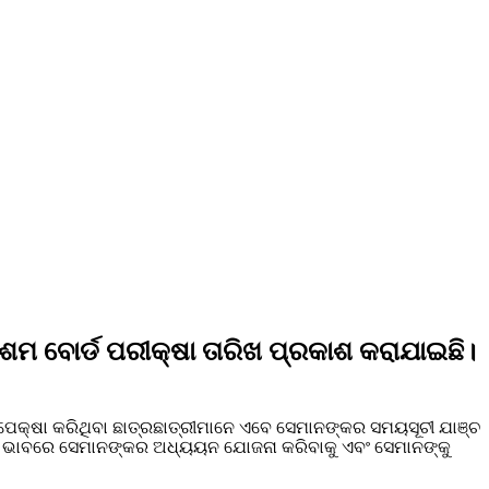
ଶମ ବୋର୍ଡ ପରୀକ୍ଷା ତାରିଖ ପ୍ରକାଶ କରାଯାଇଛି।
ଅପେକ୍ଷା କରିଥିବା ଛାତ୍ରଛାତ୍ରୀମାନେ ଏବେ ସେମାନଙ୍କର ସମୟସୂଚୀ ଯାଞ୍ଚ
ାଳୀ ଭାବରେ ସେମାନଙ୍କର ଅଧ୍ୟୟନ ଯୋଜନା କରିବାକୁ ଏବଂ ସେମାନଙ୍କୁ