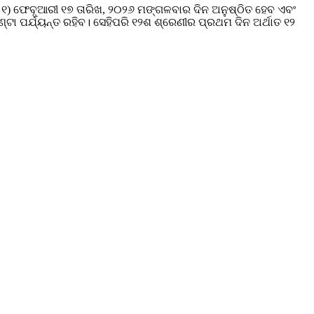
 ୧) ଫେବୃଆରୀ ୧୭ ତାରିଖ, ୨୦୨୬ ମଙ୍ଗଳବାର ଦିନ ଅନୁଷ୍ଠିତ ହେବ ଏବଂ
୍ଟା ପର୍ଯ୍ୟନ୍ତ ରହିବ। ସେହିପରି ୧୨ଶ ଶ୍ରେଣୀର ପ୍ରଥମ ଦିନ ଅର୍ଥାତ ୧୨