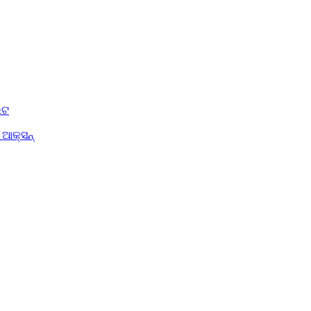
େଟ
 ଆକ୍ସନ୍