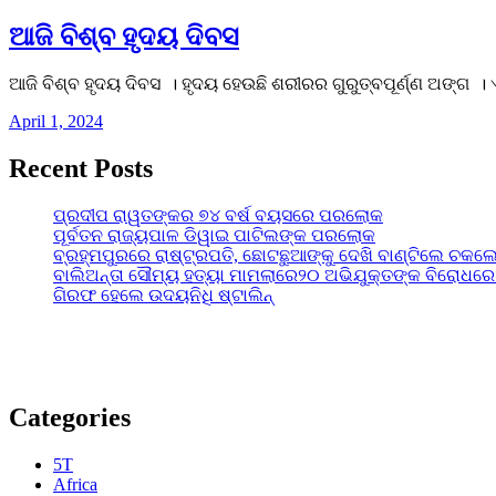
ଆଜି ବିଶ୍ବ ହୃଦୟ ଦିବସ
ଆଜି ବିଶ୍ବ ହୃଦୟ ଦିବସ । ହୃଦୟ ହେଉଛି ଶରୀରର ଗୁରୁତ୍ବପୂର୍ଣ୍ଣ ଅଙ୍ଗ ।
April 1, 2024
Recent Posts
ପ୍ରଦୀପ ରାୱତଙ୍କର ୭୪ ବର୍ଷ ବୟସରେ ପରଲୋକ
ପୂର୍ବତନ ରାଜ୍ୟପାଳ ଡିୱାଇ ପାଟିଲଙ୍କ ପରଲୋକ
ବ୍ରହ୍ମପୁରରେ ରାଷ୍ଟ୍ରପତି, ଛୋଟଛୁଆଙ୍କୁ ଦେଖି ବାଣ୍ଟିଲେ ଚକଲ
ବାଲିଅନ୍ତା ସୌମ୍ୟ ହତ୍ୟା ମାମଲାରେ୨୦ ଅଭିଯୁକ୍ତଙ୍କ ବିରୋଧରେ
ଗିରଫ ହେଲେ ଉଦୟନିଧି ଷ୍ଟାଲିନ୍
Categories
5T
Africa