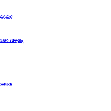
 ଚକଲେଟ
ୋଧରେ ଆକ୍ସନ୍
 Softech