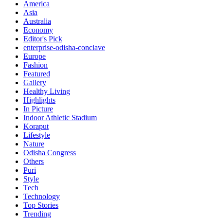
America
Asia
Australia
Economy
Editor's Pick
enterprise-odisha-conclave
Europe
Fashion
Featured
Gallery
Healthy Living
Highlights
In Picture
Indoor Athletic Stadium
Koraput
Lifestyle
Nature
Odisha Congress
Others
Puri
Style
Tech
Technology
Top Stories
Trending