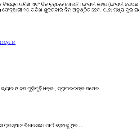
ିଷୟର ତାରିଖ ଏବଂ ଦିନ ଚୂଡ଼ାନ୍ତ ହୋଇଛି। ଇଂରାଜୀ ଭାଷା (ଇଂରାଜୀ ପେପର
୨) ଫେବୃଆରୀ ୨୦ ତାରିଖ ଶୁକ୍ରବାର ଦିନ ଅନୁଷ୍ଠିତ ହେବ, ଯାହା ମଧ୍ୟ ଦୁଇ ଘଣ
 ଉଦ୍ଧାର
 ଭ୍ୟାନ ଓ ବସ ମୁହାଁମୁହିଁ ଧକ୍କା, ଡ୍ରାଇଭରଙ୍କ ସମେତ…
େ ରାଜସ୍ଥାନ ବିଧାନସଭା ପାଇଁ ହେବାକୁ ଥିବା…