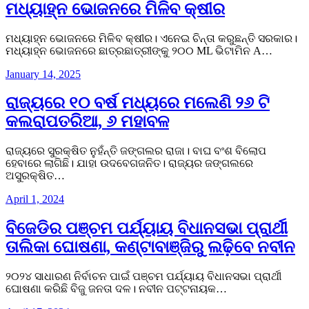
ମଧ୍ୟାହ୍ନ ଭୋଜନରେ ମିଳିବ କ୍ଷୀର
ମଧ୍ୟାହ୍ନ ଭୋଜନରେ ମିଳିବ କ୍ଷୀର। ଏନେଇ ଚିନ୍ତା କରୁଛନ୍ତି ସରକାର।
ମଧ୍ୟାହ୍ନ ଭୋଜନରେ ଛାତ୍ରଛାତ୍ରୀଙ୍କୁ ୨୦୦ ML ଭିଟାମିନ A…
January 14, 2025
ରାଜ୍ୟରେ ୧୦ ବର୍ଷ ମଧ୍ୟରେ ମଲେଣି ୨୬ ଟି
କଲରାପତରିଆ, ୬ ମହାବଳ
ରାଜ୍ୟରେ ସୁରକ୍ଷିତ ନୁହଁନ୍ତି ଜଙ୍ଗଲର ରାଜା। ବାଘ ବଂଶ ବିଲୋପ
ହେବାରେ ଲାଗିଛି। ଯାହା ଉଦବେଗଜନିତ। ରାଜ୍ୟର ଜଙ୍ଗଲରେ
ଅସୁରକ୍ଷିତ…
April 1, 2024
ବିଜେଡିର ପଞ୍ଚମ ପର୍ଯ୍ୟାୟ ବିଧାନସଭା ପ୍ରାର୍ଥୀ
ତାଲିକା ଘୋଷଣା, କଣ୍ଟାବାଞ୍ଜିରୁ ଲଢ଼ିବେ ନବୀନ
୨୦୨୪ ସାଧାରଣ ନିର୍ବାଚନ ପାଇଁ ପଞ୍ଚମ ପର୍ଯ୍ୟାୟ ବିଧାନସଭା ପ୍ରାର୍ଥୀ
ଘୋଷଣା କରିଛି ବିଜୁ ଜନତା ଦଳ। ନବୀନ ପଟ୍ଟନାୟକ…