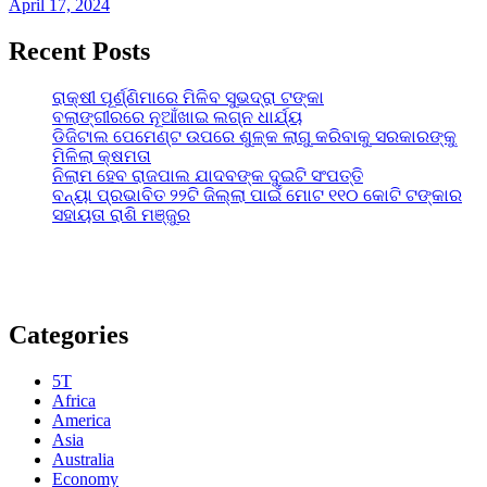
April 17, 2024
Recent Posts
ରାକ୍ଷୀ ପୂର୍ଣ୍ଣିମାରେ ମିଳିବ ସୁଭଦ୍ରା ଟଙ୍କା
ବଲାଙ୍ଗୀରରେ ନୂଆଁଖାଇ ଲଗ୍ନ ଧାର୍ଯ୍ୟ
ଡିଜିଟାଲ ପେମେଣ୍ଟ ଉପରେ ଶୁଳ୍କ ଲାଗୁ କରିବାକୁ ସରକାରଙ୍କୁ
ମିଳିଲା କ୍ଷମତା
ନିଲାମ ହେବ ରାଜପାଲ ଯାଦବଙ୍କ ଦୁଇଟି ସଂପତ୍ତି
ବନ୍ୟା ପ୍ରଭାବିତ ୨୨ଟି ଜିଲ୍ଲା ପାଇଁ ମୋଟ ୧୧୦ କୋଟି ଟଙ୍କାର
ସହାୟତା ରାଶି ମଞ୍ଜୁର
Categories
5T
Africa
America
Asia
Australia
Economy