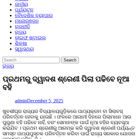
ଜାତୀୟ
ପର୍ଯ୍ୟଟନ
ବୈଦେଶିକ ବ୍ୟାପାର
ମନୋରଞ୍ଜନ
ରାଜନୀତି
ରାଜ୍ୟ
ଲାଇଫ ଷ୍ଟାଇଲ
ଶିକ୍ଷା
ସ୍ୱାସ୍ଥ୍ୟ
Search
for:
ରାଜ୍ୟ
ପ୍ରଥମରୁ ଦ୍ୱାଦଶ ଶ୍ରେଣୀ ପିଲା ପଢିବେ ନୂଆ
ବହି
admin
December 5, 2025
ଖୁବଶୀଘ୍ର ରାଜ୍ୟର ବିଦ୍ୟାଳୟଗୁଡ଼ିକରେ ପାଠ୍ୟକ୍ରମ ବା ସିଲାବସ୍
ପରିବର୍ତ୍ତନ ହେବାକୁ ଯାଉଛି । ଫଳରେ ଆଗାମୀ ଦିନରେ ପିଲାମାନେ ଆଉ
ପୁରୁଣା ବହି ପଢିବେ ନାହିଁ, ବରଂ ସେମାନଙ୍କ ପାଇଁ ନୂଆ ବହିର ବ୍ୟବସ୍ଥା
କରାଯିବ । ପ୍ରଥମ ଶ୍ରେଣୀରୁ ଆରମ୍ଭ କରି ଦ୍ୱାଦଶ ଶ୍ରେଣୀ ପର୍ଯ୍ୟନ୍ତ
ସମସ୍ତ ପାଠ୍ୟପୁସ୍ତକ ପରିବର୍ତ୍ତନ କରିବା ପାଇଁ ରାଜ୍ୟ ସରକାର ଯୋଜନା