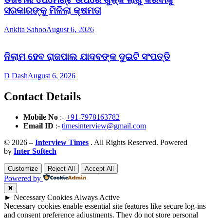
ସରକାରଙ୍କୁ ମିଳିଲା କ୍ଷମତା
Ankita Sahoo
August 6, 2026
ନିଲାମ ହେବ ରାଜପାଲ ଯାଦବଙ୍କ ଦୁଇଟି ସଂପତ୍ତି
D Dash
August 6, 2026
Contact Details
Mobile No
:-
+91-7978163782
Email ID
:-
timesinterview@gmail.com
© 2026 –
Interview Times
. All Rights Reserved. Powered
by
Inter Softech
Customize
Reject All
Accept All
Powered by
✖
►
Necessary Cookies
Always Active
Necessary cookies enable essential site features like secure log-ins
and consent preference adjustments. They do not store personal