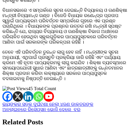
ପ୍ରସ୍ତୁତ କରିଛନ୍ତି ।
ବିଧାନସଭାରେ ଏ ସମ୍ପର୍କରେ ସୂଚନା ଦେଇଛନ୍ତି ବିଦ୍ୟାଳୟ ଓ ଗଣଶିକ୍ଷା
ମନ୍ତ୍ରୀ ନିତ୍ୟାନନ୍ଦ ଗଣ୍ଡ । ବିଜେଡି ବିଧାୟକ ରଣେନ୍ଦ୍ର ପ୍ରତାପ
ସ୍ୱାଇଁ ପାଠ୍ୟକ୍ରମ ପରିବର୍ତ୍ତନ ସମ୍ପର୍କରେ ଗୃହରେ ଏକ ପ୍ରଶ୍ନ
ପଚାରିଥିଲେ । ବିଧାୟକଙ୍କ ପ୍ରଶ୍ନର ଉତ୍ତର ରଖି ମନ୍ତ୍ରୀ ସ୍ପଷ୍ଟ
କରିଛନ୍ତି ଯେ, ରାଜ୍ୟର ବିଦ୍ୟାଳୟ ଓ ଗଣଶିକ୍ଷା ବିଭାଗ ଅଧୀନରେ
ପରିଚାଳିତ ହେଉଥିବା ସ୍କୁଲଗୁଡ଼ିକର ପାଠ୍ୟପୁସ୍ତକରେ ପରିବର୍ତ୍ତନ
ଆଣିବା ପାଇଁ ସରକାରଙ୍କ ପରିକଳ୍ପନା ରହିଛି ।
ତେବେ ଏହି ପରିବର୍ତ୍ତନ ତୁରନ୍ତ ଲାଗୁ ହେବ ନାହିଁ । ମନ୍ତ୍ରୀଙ୍କ ସୂଚନା
ଅନୁଯାୟୀ, ଏଥିପାଇଁ ପ୍ରସ୍ତୁତି ପ୍ରକ୍ରିୟା ଜାରି ରହିଛି ଏବଂ ପର୍ଯ୍ୟାୟ
କ୍ରମେ ଏହି ନୂତନ ପାଠ୍ୟକ୍ରମକୁ ଲାଗୁ କରାଯିବ । ଶିକ୍ଷା ବ୍ୟବସ୍ଥାରେ
ସମୟୋପଯୋଗୀ ସୁଧାର ଆଣିବା ଏବଂ ଛାତ୍ରଛାତ୍ରୀଙ୍କୁ ଉନ୍ନତମାନର
ଶିକ୍ଷା ପ୍ରଦାନ କରିବା ଲକ୍ଷ୍ୟରେ ସରକାର ପାଠ୍ୟପୁସ୍ତକ
ବଦଳାଇବାକୁ ନିଷ୍ପତ୍ତି ନେଇଛନ୍ତି ।
45 Total Count
Post
ଭୟଙ୍କର ସଡ଼କ ଦୁର୍ଘଟଣା ନେଲା ୪ଜଣ ଡାକ୍ତରଙ୍କ
ଅନଲାଇନରେ ରିସେପ୍ସନ ଭୋଜି ଦେଲେ ବର
navigation
Related Posts