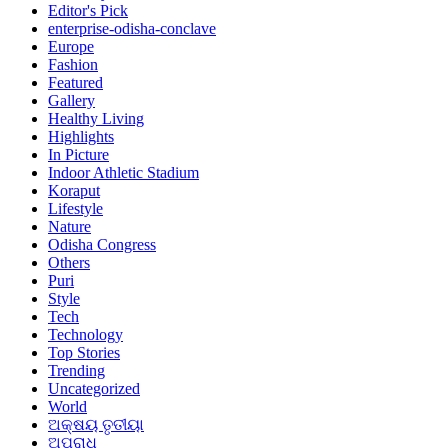
Editor's Pick
enterprise-odisha-conclave
Europe
Fashion
Featured
Gallery
Healthy Living
Highlights
In Picture
Indoor Athletic Stadium
Koraput
Lifestyle
Nature
Odisha Congress
Others
Puri
Style
Tech
Technology
Top Stories
Trending
Uncategorized
World
ଅକ୍ଷୟ ତୃତୀୟା
ଅପରାଧ