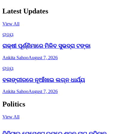
Latest Updates
View All
ରାଜ୍ୟ
ରାକ୍ଷୀ ପୂର୍ଣ୍ଣିମାରେ ମିଳିବ ସୁଭଦ୍ରା ଟଙ୍କା
Ankita Sahoo
August 7, 2026
ରାଜ୍ୟ
ବଲାଙ୍ଗୀରରେ ନୂଆଁଖାଇ ଲଗ୍ନ ଧାର୍ଯ୍ୟ
Ankita Sahoo
August 7, 2026
Politics
View All
ଡିଜିଟାଲ ପେମେଣ୍ଟ ଉପରେ ଶୁଳ୍କ ଲାଗୁ କରିବାକୁ