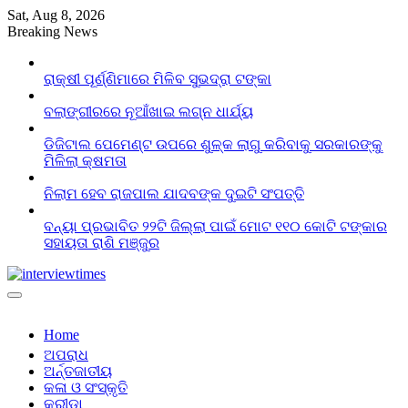
Skip
Sat, Aug 8, 2026
to
Breaking News
content
ରାକ୍ଷୀ ପୂର୍ଣ୍ଣିମାରେ ମିଳିବ ସୁଭଦ୍ରା ଟଙ୍କା
ବଲାଙ୍ଗୀରରେ ନୂଆଁଖାଇ ଲଗ୍ନ ଧାର୍ଯ୍ୟ
ଡିଜିଟାଲ ପେମେଣ୍ଟ ଉପରେ ଶୁଳ୍କ ଲାଗୁ କରିବାକୁ ସରକାରଙ୍କୁ
ମିଳିଲା କ୍ଷମତା
ନିଲାମ ହେବ ରାଜପାଲ ଯାଦବଙ୍କ ଦୁଇଟି ସଂପତ୍ତି
ବନ୍ୟା ପ୍ରଭାବିତ ୨୨ଟି ଜିଲ୍ଲା ପାଇଁ ମୋଟ ୧୧୦ କୋଟି ଟଙ୍କାର
ସହାୟତା ରାଶି ମଞ୍ଜୁର
Home
ଅପରାଧ
ଅର୍ନ୍ତଜାତୀୟ
କଳା ଓ ସଂସ୍କୃତି
କ୍ରୀଡା