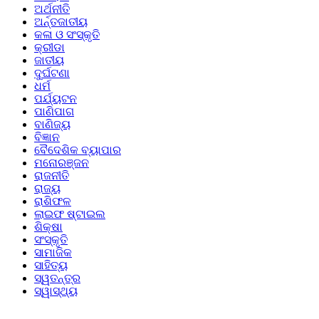
ଅର୍ଥନୀତି
ଅର୍ନ୍ତଜାତୀୟ
କଳା ଓ ସଂସ୍କୃତି
କ୍ରୀଡା
ଜାତୀୟ
ଦୁର୍ଘଟଣା
ଧର୍ମ
ପର୍ଯ୍ୟଟନ
ପାଣିପାଗ
ବାଣିଜ୍ୟ
ବିଜ୍ଞାନ
ବୈଦେଶିକ ବ୍ୟାପାର
ମନୋରଞ୍ଜନ
ରାଜନୀତି
ରାଜ୍ୟ
ରାଶିଫଳ
ଲାଇଫ ଷ୍ଟାଇଲ
ଶିକ୍ଷା
ସଂସ୍କୃତି
ସାମାଜିକ
ସାହିତ୍ୟ
ସ୍ୱତନ୍ତ୍ର
ସ୍ୱାସ୍ଥ୍ୟ