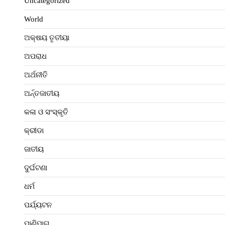
Uncategorized
World
ଅକ୍ଷୟ ତୃତୀୟା
ଅପରାଧ
ଅର୍ଥନୀତି
ଅର୍ନ୍ତଜାତୀୟ
କଳା ଓ ସଂସ୍କୃତି
କ୍ରୀଡା
ଜାତୀୟ
ଦୁର୍ଘଟଣା
ଧର୍ମ
ପର୍ଯ୍ୟଟନ
ପାଣିପାଗ