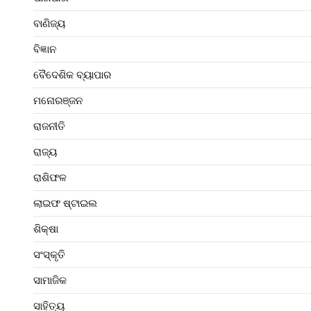
ବାଣିଜ୍ୟ
ବିଜ୍ଞାନ
ବୈଦେଶିକ ବ୍ୟାପାର
ମନୋରଞ୍ଜନ
ରାଜନୀତି
ରାଜ୍ୟ
ରାଶିଫଳ
ଲାଇଫ ଷ୍ଟାଇଲ
ଶିକ୍ଷା
ସଂସ୍କୃତି
ସାମାଜିକ
ସାହିତ୍ୟ