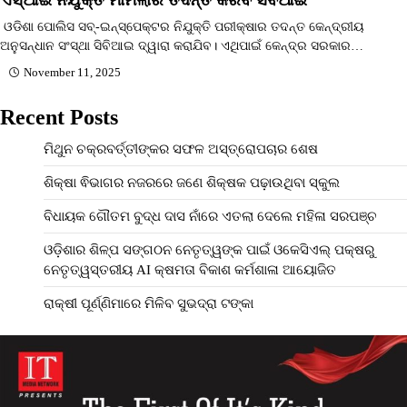
ଓଡିଶା ପୋଲିସ ସବ୍-ଇନ୍‌ସ୍ପେକ୍ଟର ନିଯୁକ୍ତି ପରୀକ୍ଷାର ତଦନ୍ତ କେନ୍ଦ୍ରୀୟ
ଅନୁସନ୍ଧାନ ସଂସ୍ଥା ସିବିଆଇ ଦ୍ୱାରା କରାଯିବ। ଏଥିପାଇଁ କେନ୍ଦ୍ର ସରକାର…
November 11, 2025
Recent Posts
ମିଥୁନ ଚକ୍ରବର୍ତ୍ତୀଙ୍କର ସଫଳ ଅସ୍ତ୍ରୋପଚାର ଶେଷ
ଶିକ୍ଷା ଵିଭାଗର ନଜରରେ ଜଣେ ଶିକ୍ଷକ ପଢ଼ାଉଥିବା ସ୍କୁଲ
ବିଧାୟକ ଗୌତମ ବୁଦ୍ଧ ଦାସ ନାଁରେ ଏତଲା ଦେଲେ ମହିଳା ସରପଞ୍ଚ
ଓଡ଼ିଶାର ଶିଳ୍ପ ସଙ୍ଗଠନ ନେତୃତ୍ୱଙ୍କ ପାଇଁ ଓକେସିଏଲ୍ ପକ୍ଷରୁ
ନେତୃତ୍ୱସ୍ତରୀୟ AI କ୍ଷମତା ବିକାଶ କର୍ମଶାଳା ଆୟୋଜିତ
ରାକ୍ଷୀ ପୂର୍ଣ୍ଣିମାରେ ମିଳିବ ସୁଭଦ୍ରା ଟଙ୍କା