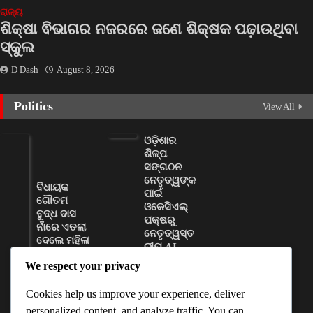
ରାଜ୍ୟ
ଶିକ୍ଷା ଵିଭାଗର ନଜରରେ ଜଣେ ଶିକ୍ଷକ ପଢ଼ାଉଥିବା
ସ୍କୁଲ
D Dash
August 8, 2026
Politics
View All
ଓଡ଼ିଶାର
ଶିଳ୍ପ
ସଙ୍ଗଠନ
ନେତୃତ୍ୱଙ୍କ
ବିଧାୟକ
ପାଇଁ
ଗୌତମ
ଓକେସିଏଲ୍
ବୁଦ୍ଧ ଦାସ
ପକ୍ଷରୁ
ନାଁରେ ଏତଲା
ନେତୃତ୍ୱସ୍ତ
ଦେଲେ ମହିଳା
ରୀୟ AI
ସରପଞ୍ଚ
କ୍ଷମତା
We respect your privacy
ବିକାଶ
D Dash
କର୍ମଶାଳା
August
Cookies help us improve your experience, deliver
ଆୟୋଜିତ
8, 2026
personalized content, and analyze traffic. You can