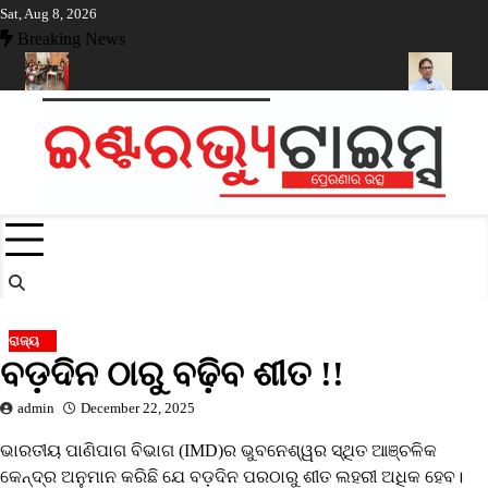
Skip
Sat, Aug 8, 2026
to
Breaking News
content
ଶିକ୍ଷା ଵିଭାଗର ନଜରରେ ଜଣେ ଶିକ୍ଷକ ପଢ଼ାଉଥିବା ସ୍କୁଲ
ବିଧାୟକ ଗୌତମ ବ
ରାଜ୍ୟ
ବଡ଼ଦିନ ଠାରୁ ବଢ଼ିବ ଶୀତ !!
admin
December 22, 2025
ଭାରତୀୟ ପାଣିପାଗ ବିଭାଗ (IMD)ର ଭୁବନେଶ୍ୱର ସ୍ଥିତ ଆଞ୍ଚଳିକ
କେନ୍ଦ୍ର ଅନୁମାନ କରିଛି ଯେ ବଡ଼ଦିନ ପରଠାରୁ ଶୀତ ଲହରୀ ଅଧିକ ହେବ।