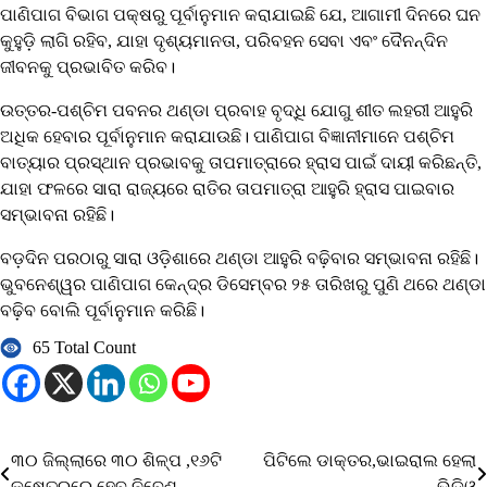
ପାଣିପାଗ ବିଭାଗ ପକ୍ଷରୁ ପୂର୍ବାନୁମାନ କରାଯାଇଛି ଯେ, ଆଗାମୀ ଦିନରେ ଘନ
କୁହୁଡ଼ି ଲାଗି ରହିବ, ଯାହା ଦୃଶ୍ୟମାନତା, ପରିବହନ ସେବା ଏବଂ ଦୈନନ୍ଦିନ
ଜୀବନକୁ ପ୍ରଭାବିତ କରିବ।
ଉତ୍ତର-ପଶ୍ଚିମ ପବନର ଥଣ୍ଡା ପ୍ରବାହ ବୃଦ୍ଧି ଯୋଗୁ ଶୀତ ଲହରୀ ଆହୁରି
ଅଧିକ ହେବାର ପୂର୍ବାନୁମାନ କରାଯାଉଛି। ପାଣିପାଗ ବିଜ୍ଞାନୀମାନେ ପଶ୍ଚିମ
ବାତ୍ୟାର ପ୍ରସ୍ଥାନ ପ୍ରଭାବକୁ ତାପମାତ୍ରାରେ ହ୍ରାସ ପାଇଁ ଦାୟୀ କରିଛନ୍ତି,
ଯାହା ଫଳରେ ସାରା ରାଜ୍ୟରେ ରାତିର ତାପମାତ୍ରା ଆହୁରି ହ୍ରାସ ପାଇବାର
ସମ୍ଭାବନା ରହିଛି।
ବଡ଼ଦିନ ପରଠାରୁ ସାରା ଓଡ଼ିଶାରେ ଥଣ୍ଡା ଆହୁରି ବଢ଼ିବାର ସମ୍ଭାବନା ରହିଛି।
ଭୁବନେଶ୍ୱର ପାଣିପାଗ କେନ୍ଦ୍ର ଡିସେମ୍ବର ୨୫ ତାରିଖରୁ ପୁଣି ଥରେ ଥଣ୍ଡା
ବଢ଼ିବ ବୋଲି ପୂର୍ବାନୁମାନ କରିଛି।
65 Total Count
୩୦ ଜିଲ୍ଲାରେ ୩୦ ଶିଳ୍ପ ,୧୬ଟି
ପିଟିଲେ ଡାକ୍ତର,ଭାଇରାଲ ହେଲା
Post
କ୍ଷେତ୍ରରେ ହେବ ନିବେଶ
ଭିଡିଓ