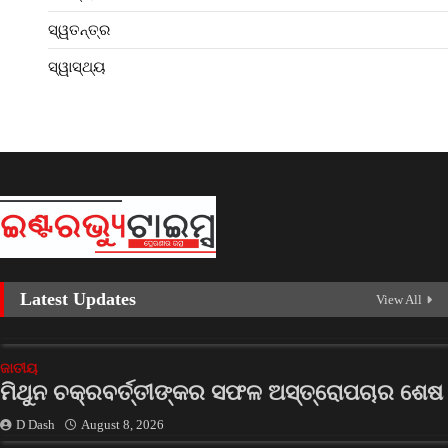
ସ୍ୱତନ୍ତ୍ର
ସ୍ୱାସ୍ଥ୍ୟ
Latest Updates
View All
ଜାତୀୟ
ମିଥୁନ ଚକ୍ରବର୍ତ୍ତୀଙ୍କର ସଫଳ ଅସ୍ତ୍ରୋପଚାର ଶେଷ
D Dash
August 8, 2026