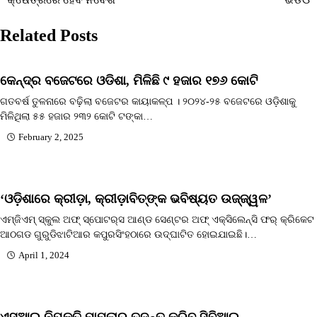
navigation
Related Posts
କେନ୍ଦ୍ର ବଜେଟରେ ଓଡିଶା, ମିଳିଛି ୯ ହଜାର ୧୭୬ କୋଟି
ଗତବର୍ଷ ତୁଳନାରେ ବଢ଼ିଲା ବଜେଟର କାୟାକଳ୍ପ । ୨୦୨୪-୨୫ ବଜେଟରେ ଓଡ଼ିଶାକୁ
ମିଳିଥିଲା ୫୫ ହଜାର ୨୩୨ କୋଟି ଟଙ୍କା…
February 2, 2025
‘ଓଡ଼ିଶାରେ କ୍ରୀଡ଼ା, କ୍ରୀଡ଼ାବିତ୍‌ଙ୍କ ଭବିଷ୍ୟତ ଉଜ୍ଜ୍ୱଳ’
ଏମ୍‌ଜିଏମ୍‌ ସ୍କୁଲ ଅଫ୍‌ ସ୍ପୋଟର୍‌ସ ଆଣ୍ଡ ସେଣ୍ଟର ଅଫ୍‌ ଏକ୍ସିଲେନ୍ସି ଫର୍‌ କ୍ରିକେଟ
ଆଠଗଡ ଗୁରୁଡିଝାଟିଆର କପୁରସିଂହଠାରେ ଉଦ୍‌ଘାଟିତ ହୋଇଯାଇଛି।…
April 1, 2024
ଏସ୍‍ଆଇ ନିଯୁକ୍ତି ମାମଲାର ତଦନ୍ତ କରିବ ସିବିଆଇ