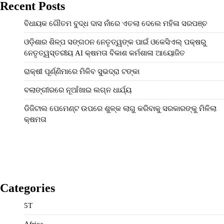
Recent Posts
ବିଧାୟକ ଗୌତମ ବୁଦ୍ଧ ଦାସ ନାଁରେ ଏତଲା ଦେଲେ ମହିଳା ସରପଞ୍ଚ
ଓଡ଼ିଶାର ଶିଳ୍ପ ସଙ୍ଗଠନ ନେତୃତ୍ୱଙ୍କ ପାଇଁ ଓକେସିଏଲ୍ ପକ୍ଷରୁ
ନେତୃତ୍ୱସ୍ତରୀୟ AI କ୍ଷମତା ବିକାଶ କର୍ମଶାଳା ଆୟୋଜିତ
ରାକ୍ଷୀ ପୂର୍ଣ୍ଣିମାରେ ମିଳିବ ସୁଭଦ୍ରା ଟଙ୍କା
ବଲାଙ୍ଗୀରରେ ନୂଆଁଖାଇ ଲଗ୍ନ ଧାର୍ଯ୍ୟ
ଡିଜିଟାଲ ପେମେଣ୍ଟ ଉପରେ ଶୁଳ୍କ ଲାଗୁ କରିବାକୁ ସରକାରଙ୍କୁ ମିଳିଲା
କ୍ଷମତା
Categories
5T
Africa