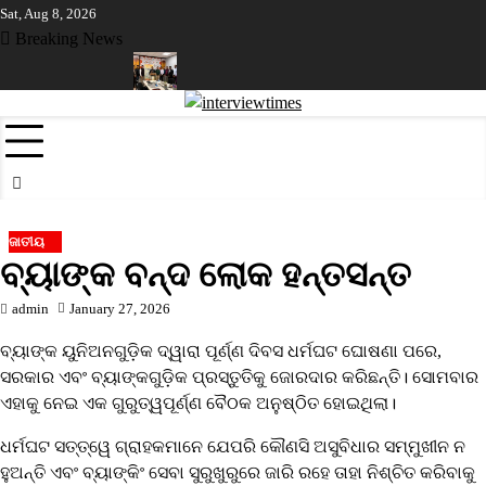
Skip
Sat, Aug 8, 2026
to
Breaking News
content
େ ମହିଳା ସରପଞ୍ଚ
ଓଡ଼ିଶାର ଶିଳ୍ପ ସଙ୍ଗଠନ ନେତୃତ୍ୱଙ୍କ ପାଇଁ ଓକେସିଏଲ୍
ଜାତୀୟ
ବ୍ୟାଙ୍କ ବନ୍ଦ ଲୋକ ହନ୍ତସନ୍ତ
admin
January 27, 2026
ବ୍ୟାଙ୍କ ୟୁନିଅନଗୁଡ଼ିକ ଦ୍ୱାରା ପୂର୍ଣ୍ଣ ଦିବସ ଧର୍ମଘଟ ଘୋଷଣା ପରେ,
ସରକାର ଏବଂ ବ୍ୟାଙ୍କଗୁଡ଼ିକ ପ୍ରସ୍ତୁତିକୁ ଜୋରଦାର କରିଛନ୍ତି। ସୋମବାର
ଏହାକୁ ନେଇ ଏକ ଗୁରୁତ୍ୱପୂର୍ଣ୍ଣ ବୈଠକ ଅନୁଷ୍ଠିତ ହୋଇଥିଲା।
ଧର୍ମଘଟ ସତ୍ତ୍ୱେ ଗ୍ରାହକମାନେ ଯେପରି କୌଣସି ଅସୁବିଧାର ସମ୍ମୁଖୀନ ନ
ହୁଅନ୍ତି ଏବଂ ବ୍ୟାଙ୍କିଂ ସେବା ସୁରୁଖୁରୁରେ ଜାରି ରହେ ତାହା ନିଶ୍ଚିତ କରିବାକୁ