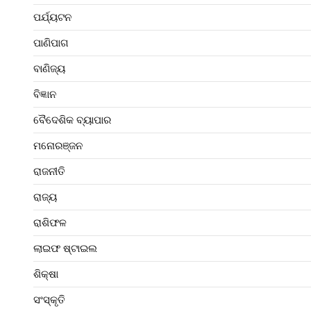
ପର୍ଯ୍ୟଟନ
ପାଣିପାଗ
ବାଣିଜ୍ୟ
ବିଜ୍ଞାନ
ବୈଦେଶିକ ବ୍ୟାପାର
ମନୋରଞ୍ଜନ
ରାଜନୀତି
ରାଜ୍ୟ
ରାଶିଫଳ
ଲାଇଫ ଷ୍ଟାଇଲ
ଶିକ୍ଷା
ସଂସ୍କୃତି