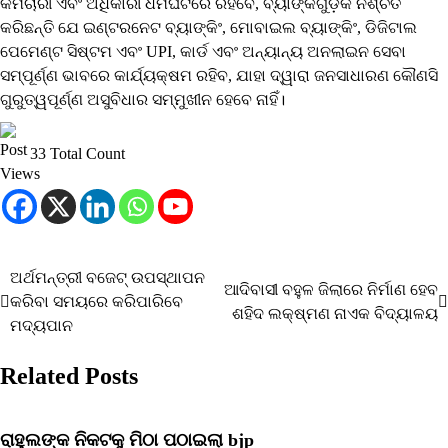
କର୍ମଚାରୀ ଏବଂ ଅଧିକାରୀ ଧର୍ମଘଟରେ ରହିବେ, ବ୍ୟାଙ୍କଗୁଡ଼ିକ ନିଶ୍ଚିତ
କରିଛନ୍ତି ଯେ ଇଣ୍ଟରନେଟ ବ୍ୟାଙ୍କିଂ, ମୋବାଇଲ ବ୍ୟାଙ୍କିଂ, ଡିଜିଟାଲ
ପେମେଣ୍ଟ ସିଷ୍ଟମ ଏବଂ UPI, କାର୍ଡ ଏବଂ ଅନ୍ୟାନ୍ୟ ଅନଲାଇନ ସେବା
ସମ୍ପୂର୍ଣ୍ଣ ଭାବରେ କାର୍ଯ୍ୟକ୍ଷମ ରହିବ, ଯାହା ଦ୍ୱାରା ଜନସାଧାରଣ କୌଣସି
ଗୁରୁତ୍ୱପୂର୍ଣ୍ଣ ଅସୁବିଧାର ସମ୍ମୁଖୀନ ହେବେ ନାହିଁ।
33 Total Count
ଅର୍ଥମନ୍ତ୍ରୀ ବଜେଟ୍ ଉପସ୍ଥାପନ
Post
ଆଦିବାସୀ ବହୁଳ ଜିଲାରେ ନିର୍ମାଣ ହେବ
କରିବା ସମୟରେ କରିପାରିବେ
ଶହିଦ ଲକ୍ଷ୍ମଣ ନାଏକ ବିଦ୍ୟାଳୟ
navigation
ମଦ୍ୟପାନ
Related Posts
ରାହୁଲଙ୍କ ନିକଟକୁ ମିଠା ପଠାଇଲା bjp