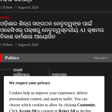
D Dash
August 8, 2026
ଜାତୀୟ
ଓଡ଼ିଶାର ଶିଳ୍ପ ସଙ୍ଗଠନ ନେତୃତ୍ୱଙ୍କ ପାଇଁ
ଓକେସିଏଲ୍ ପକ୍ଷରୁ ନେତୃତ୍ୱସ୍ତରୀୟ AI କ୍ଷମତା
ବିକାଶ କର୍ମଶାଳା ଆୟୋଜିତ
D Dash
August 8, 2026
Politics
View All
ରାକ୍ଷୀ
ପୂର୍ଣ୍ଣିମାରେ
ବଲାଙ୍ଗୀର
ମିଳିବ
ରେ ନୂଆଁଖାଇ
We respect your privacy
ସୁଭଦ୍ରା
ଲଗ୍ନ ଧାର୍ଯ୍ୟ
ଟଙ୍କା
Ankita
Cookies help us improve your experience, deliver
Ankita
Sahoo
personalized content, and analyze traffic. You can
Sahoo
August 7,
choose which cookies to allow by clicking
Customize
.
August 7,
2026
Click
Accept All
to consent or
Reject All
to decline