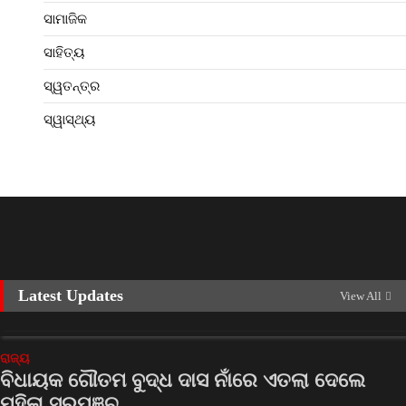
ସାମାଜିକ
ସାହିତ୍ୟ
ସ୍ୱତନ୍ତ୍ର
ସ୍ୱାସ୍ଥ୍ୟ
Latest Updates
View All
ରାଜ୍ୟ
ବିଧାୟକ ଗୌତମ ବୁଦ୍ଧ ଦାସ ନାଁରେ ଏତଲା ଦେଲେ
ମହିଳା ସରପଞ୍ଚ