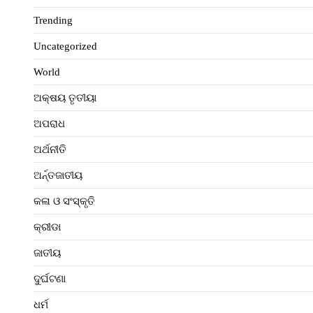
Trending
Uncategorized
World
ଅକ୍ଷୟ ତୃତୀୟା
ଅପରାଧ
ଅର୍ଥନୀତି
ଅର୍ନ୍ତଜାତୀୟ
କଳା ଓ ସଂସ୍କୃତି
କ୍ରୀଡା
ଜାତୀୟ
ଦୁର୍ଘଟଣା
ଧର୍ମ