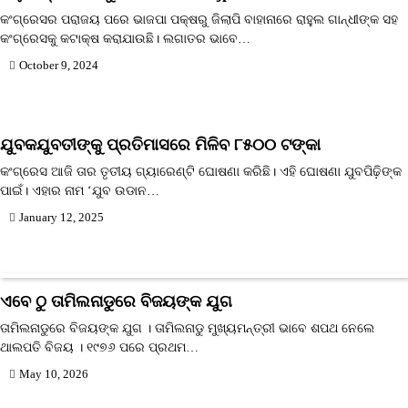
କଂଗ୍ରେସର ପରାଜୟ ପରେ ଭାଜପା ପକ୍ଷରୁ ଜିଲାପି ବାହାନାରେ ରାହୁଲ ଗାନ୍ଧୀଙ୍କ ସହ
କଂଗ୍ରେସକୁ କଟାକ୍ଷ କରାଯାଉଛି। ଲଗାତର ଭାବେ…
October 9, 2024
ଯୁବକଯୁବତୀଙ୍କୁ ପ୍ରତିମାସରେ ମିଳିବ ୮୫୦୦ ଟଙ୍କା
କଂଗ୍ରେସ ଆଜି ତାର ତୃତୀୟ ଗ୍ୟାରେଣ୍ଟି ଘୋଷଣା କରିଛି। ଏହି ଘୋଷଣା ଯୁବପିଢ଼ିଙ୍କ
ପାଇଁ। ଏହାର ନାମ ‘ଯୁବ ଉଡାନ…
January 12, 2025
ଏବେ ଠୁ ତାମିଲନାଡୁରେ ବିଜୟଙ୍କ ଯୁଗ
ତାମିଲନାଡୁରେ ବିଜୟଙ୍କ ଯୁଗ । ତାମିଲନାଡୁ ମୁଖ୍ୟମନ୍ତ୍ରୀ ଭାବେ ଶପଥ ନେଲେ
ଥାଲପତି ବିଜୟ । ୧୯୭୬ ପରେ ପ୍ରଥମ…
May 10, 2026