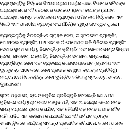
ବ୍ୟାଙ୍କଗୁଡ଼ିକୁ ନିର୍ଦ୍ଦେଶ ଦିଆଯାଇଥିଲା। ଆର୍ଥିକ ସେବା ବିଭାଗର ସଚିବଙ୍କ
ଅଧ୍ୟକ୍ଷତାରେ ଏହି ବୈଠକରେ ଭାରତୀୟ ଷ୍ଟେଟ ବ୍ୟାଙ୍କ (SBI)ର
ଅଧ୍ୟକ୍ଷ, ସମସ୍ତ ଜାତୀୟକରଣ ବ୍ୟାଙ୍କର ପରିଚାଳନା ନିର୍ଦ୍ଦେଶକ ଏବଂ
ସିଇଓ ଏବଂ ଭାରତୀୟ ବ୍ୟାଙ୍କ ସଂଘ (IBA)ର ମୁଖ୍ୟ ଉପସ୍ଥିତ ଥିଲେ।
ବ୍ୟାଙ୍କଗୁଡ଼ିକୁ ନିରବଚ୍ଛିନ୍ନ ଗ୍ରାହକ ସେବା, ଇଣ୍ଟରନେଟ ବ୍ୟାଙ୍କିଂ,
ମୋବାଇଲ ବ୍ୟାଙ୍କିଂ, UPI ଏବଂ କାର୍ଡ ପେମେଣ୍ଟ ଭଳି ଡିଜିଟାଲ ବ୍ୟାଙ୍କିଂ
ସେବାର ସୁଗମ କାର୍ଯ୍ୟ, ନିରବଚ୍ଛିନ୍ନ କ୍ଲିୟରିଂ ଏବଂ ସେଟେଲମେଣ୍ଟ ସିଷ୍ଟମ
(ଚେକ, କାରବାର, ଇତ୍ୟାଦି), ନିରବଚ୍ଛିନ୍ନ ସରକାରୀ-ସମ୍ବନ୍ଧୀୟ
ବ୍ୟାଙ୍କିଙ୍ଗ ସେବା ଏବଂ ବ୍ୟବସାୟ କରେସପଣ୍ଡେଣ୍ଟ (ଗ୍ରାମୀଣ ଏବଂ
ଦୂରଦୂରାନ୍ତ ଅଞ୍ଚଳରେ ସେବା ପ୍ରଦାନ କରୁଥିବା ବ୍ୟାଙ୍କ ପ୍ରତିନିଧି)
ମାଧ୍ୟମରେ ନିରବଚ୍ଛିନ୍ନ ସେବା ସୁନିଶ୍ଚିତ କରିବାକୁ ସ୍ବତନ୍ତ୍ର ଭାବରେ
କୁହାଯାଇଛି।
ସୂତ୍ର ଅନୁସାରେ, ବ୍ୟାଙ୍କଗୁଡ଼ିକ ପ୍ରତିଶ୍ରୁତି ଦେଇଛନ୍ତି ଯେ ATM
ଗୁଡ଼ିକରେ ପର୍ଯ୍ୟାପ୍ତ ନଗଦ ମହଜୁଦ ଅଛି, ଏବଂ ଆବଶ୍ୟକ ହେଲେ ନଗଦ
ସମୟ ମଧ୍ୟରେ ପୂରଣ କରାଯିବ, ଏବଂ କୌଣସି ବଡ଼ ନଗଦ ଅଭାବ ରହିବ
ନାହିଁ। ଯଦିଓ ଏହା ସ୍ବୀକାର କରାଯାଇଛି ଯେ ଏହି ଧର୍ମଘଟ ବ୍ୟାଙ୍କ
ଶାଖାଗୁଡ଼ିକରେ କାର୍ଯ୍ୟକୁ ସାମାନ୍ୟ ପ୍ରଭାବିତ କରିପାରେ, କାରଣ ଅନେକ