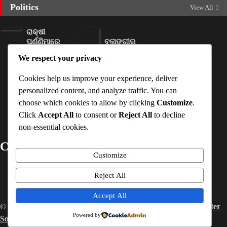
Politics
View All
ରାକ୍ଷୀ
ପୂର୍ଣ୍ଣିମାରେ
ବଲାଙ୍ଗୀର
ମିଳିବ
ରେ ନୂଆଁଖାଇ
We respect your privacy
ସୁଭଦ୍ରା
ଲଗ୍ନ ଧାର୍ଯ୍ୟ
ଟଙ୍କା
Ankita
Cookies help us improve your experience, deliver
Ankita
Sahoo
personalized content, and analyze traffic. You can
Sahoo
August 7,
choose which cookies to allow by clicking
Customize
.
August 7,
2026
Click
Accept All
to consent or
Reject All
to decline
2026
non-essential cookies.
Contact Details
Customize
Mobile No
:-
+91-7978163782
Reject All
Email ID
:-
timesinterview@gmail.com
Accept All
© 2026 –
Interview Times
. All Rights Reserved. Powered by
Inter
Powered by
Softech