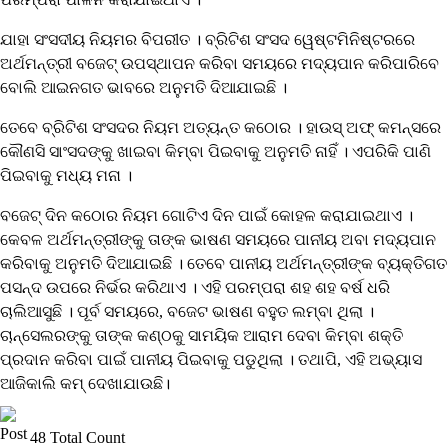
ଯାହା ସଂସଦୀୟ ନିୟମର ବିପରୀତ । ବ୍ରିଟିଶ ସଂସଦ ୱେଷ୍ଟମିନିଷ୍ଟରରେ
ଅର୍ଥମନ୍ତ୍ରୀ ବଜେଟ୍ ଉପସ୍ଥାପନ କରିବା ସମୟରେ ମଦ୍ୟପାନ କରିପାରିବେ
ବୋଲି ଆଇନଗତ ଭାବରେ ଅନୁମତି ଦିଆଯାଇଛି ।
ତେବେ ବ୍ରିଟିଶ ସଂସଦର ନିୟମ ଅତ୍ୟନ୍ତ କଠୋର । ହାଉସ୍ ଅଫ୍ କମନ୍ସରେ
କୌଣସି ସାଂସଦଙ୍କୁ ଖାଇବା କିମ୍ବା ପିଇବାକୁ ଅନୁମତି ନାହିଁ । ଏପରିକି ପାଣି
ପିଇବାକୁ ମଧ୍ୟ ମନା ।
ବଜେଟ୍ ଦିନ କଠୋର ନିୟମ ଗୋଟିଏ ଦିନ ପାଇଁ କୋହଳ କରାଯାଇଥାଏ ।
କେବଳ ଅର୍ଥମନ୍ତ୍ରୀଙ୍କୁ ତାଙ୍କ ଭାଷଣ ସମୟରେ ପାନୀୟ ଅବା ମଦ୍ୟପାନ
କରିବାକୁ ଅନୁମତି ଦିଆଯାଇଛି । ତେବେ ପାନୀୟ ଅର୍ଥମନ୍ତ୍ରୀଙ୍କ ବ୍ୟକ୍ତିଗତ
ପସନ୍ଦ ଉପରେ ନିର୍ଭର କରିଥାଏ । ଏହି ପରମ୍ପରା ଶହ ଶହ ବର୍ଷ ଧରି
ଚାଲିଆସୁଛି । ପୂର୍ବ ସମୟରେ, ବଜେଟ ଭାଷଣ ବହୁତ ଲମ୍ବା ଥିଲା ।
ଚାନ୍ସେଲରଙ୍କୁ ତାଙ୍କ କଣ୍ଠକୁ ସାମୟିକ ଆରାମ ଦେବା କିମ୍ବା ଶକ୍ତି
ପ୍ରଦାନ କରିବା ପାଇଁ ପାନୀୟ ପିଇବାକୁ ପଡୁଥିଲା । ତଥାପି, ଏହି ଅଭ୍ୟାସ
ଆଜିକାଲି କମ୍ ଦେଖାଯାଉଛି।
48 Total Count