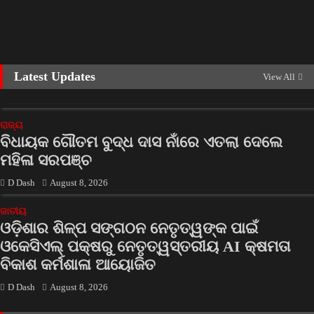
Latest Updates
View All
ରାଜ୍ୟ
ବିଧାୟକ ଗୌତମ ବୁଦ୍ଧ ଦାସ ନାଁରେ ଏତଲା ଦେଲେ
ମହିଳା ସରପଞ୍ଚ
D Dash
August 8, 2026
ଜାତୀୟ
ଓଡ଼ିଶାର ଶିଳ୍ପ ସଙ୍ଗଠନ ନେତୃତ୍ୱଙ୍କ ପାଇଁ
ଓକେସିଏଲ୍ ପକ୍ଷରୁ ନେତୃତ୍ୱସ୍ତରୀୟ AI କ୍ଷମତା
ବିକାଶ କର୍ମଶାଳା ଆୟୋଜିତ
D Dash
August 8, 2026