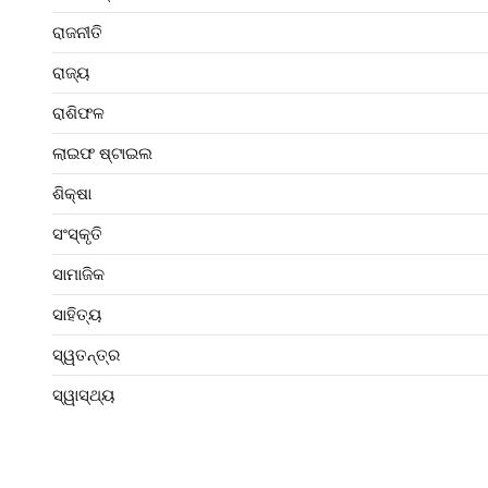
ରାଜନୀତି
ରାଜ୍ୟ
ରାଶିଫଳ
ଲାଇଫ ଷ୍ଟାଇଲ
ଶିକ୍ଷା
ସଂସ୍କୃତି
ସାମାଜିକ
ସାହିତ୍ୟ
ସ୍ୱତନ୍ତ୍ର
ସ୍ୱାସ୍ଥ୍ୟ