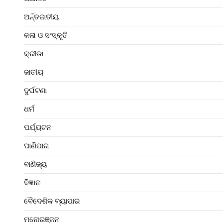
ଅର୍ନ୍ତଜାତୀୟ
କଳା ଓ ସଂସ୍କୃତି
କ୍ରୀଡା
ଜାତୀୟ
ଦୁର୍ଘଟଣା
ଧର୍ମ
ପର୍ଯ୍ୟଟନ
ପାଣିପାଗ
ବାଣିଜ୍ୟ
ବିଜ୍ଞାନ
ବୈଦେଶିକ ବ୍ୟାପାର
ମନୋରଞ୍ଜନ