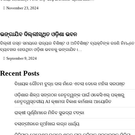
November 23, 2024
ଭଙ୍ଗାଯିବ ଦିଲ୍ଲୀସ୍ଥିତ ଓଡ଼ିଶା ଭବନ
ଦିଲ୍ଲୀ ଗସ୍ତ ସମୟରେ ରାଜ୍ୟର ବିଶିଷ୍ଟ ଓ ଅତିବିଶିଷ୍ଟ ବ୍ୟକ୍ତିଙ୍କ ରହଣି ନିମନ୍ତେ
ବ୍ୟବହାର ହେଉଥିବା ଓଡ଼ିଶା ଭବନକୁ ଭଙ୍ଗାଯିବ।…
September 9, 2024
Recent Posts
ବିଧାୟକ ଗୌତମ ବୁଦ୍ଧ ଦାସ ନାଁରେ ଏତଲା ଦେଲେ ମହିଳା ସରପଞ୍ଚ
ଓଡ଼ିଶାର ଶିଳ୍ପ ସଙ୍ଗଠନ ନେତୃତ୍ୱଙ୍କ ପାଇଁ ଓକେସିଏଲ୍ ପକ୍ଷରୁ
ନେତୃତ୍ୱସ୍ତରୀୟ AI କ୍ଷମତା ବିକାଶ କର୍ମଶାଳା ଆୟୋଜିତ
ରାକ୍ଷୀ ପୂର୍ଣ୍ଣିମାରେ ମିଳିବ ସୁଭଦ୍ରା ଟଙ୍କା
ବଲାଙ୍ଗୀରରେ ନୂଆଁଖାଇ ଲଗ୍ନ ଧାର୍ଯ୍ୟ
ଡିଜିଟାଲ ପେମେଣ୍ଟ ଉପରେ ଶୁଳ୍କ ଲାଗୁ କରିବାକୁ ସରକାରଙ୍କୁ ମିଳିଲା