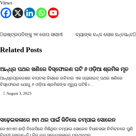
ରାଷ୍ଟ୍ରପତିଙ୍କୁ ୨୧ ତୋପ ସଲାମୀ
ବ୍ୟାଙ୍କ ବନ୍ଦ ଲୋକ ହନ୍ତସନ୍ତ
Post
navigation
Related Posts
ଆନ୍ଧ୍ର ପଥର ଖଣିରେ ବିସ୍ଫୋରଣ ଘଟି ୬ ଓଡ଼ିଆ ଶ୍ରମିକ ମୃତ
ଆନ୍ଧ୍ରପ୍ରଦେଶର ବାପତଲା ଜିଲାରେ ରବିବାର ଏକ ଗ୍ରାନାଇଟ୍‌ ପଥର ଖଣିରେ
ବିସ୍ଫୋରଣ ଯୋଗୁ ୬ ଓଡ଼ିଆ ଶ୍ରମିକଙ୍କ ମୃତ୍ୟୁ ଘଟିଛି।…
August 3, 2025
ସଢ଼େଇକଳାରେ ୭ମ ଥର ପାଇଁ ଜିତିଲେ ଚମ୍ପାଇ ସୋରେନ
ଜେଏମଏମ ଛାଡ଼ି ବିଜେପିରେ ମିଶିଥିବା ଚମ୍ପାଇ ସୋରେନ ବିଧାନସଭା ନିର୍ବାଚନରେ ପୁଣି
ବିଜୟୀ ହୋଇଛନ୍ତି। ନିଜ ଗଡ଼ ସଢ଼େଇକଳାରେ ପ୍ରଥମଥର…