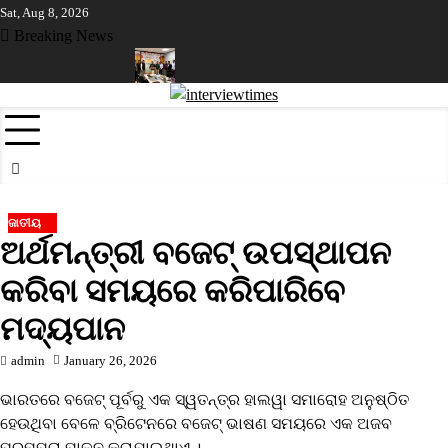
Skip
Sat, Aug 8, 2026
to
Breaking News
content
େଲେ ମହିଳା ସରପଞ୍ଚ
ଓଡ଼ିଶାର ଶିଳ୍ପ ସଙ୍ଗଠନ ନେତୃତ୍ୱଙ୍କ ପାଇଁ ଓକେସିଏ
ଜାତୀୟ
ଅର୍ଥମନ୍ତ୍ରୀ ବଜେଟ୍ ଉପସ୍ଥାପନ
କରିବା ସମୟରେ କରିପାରିବେ
ମଦ୍ୟପାନ
admin
January 26, 2026
ଭାରତରେ ବଜେଟ୍ ପୂର୍ବରୁ ଏକ ସ୍ୱତନ୍ତ୍ର ହାଲୱା ସମାରୋହ ଅନୁଷ୍ଠିତ
ହେଉଥିବା ବେଳେ ବ୍ରିଟେନରେ ବଜେଟ୍ ଭାଷଣ ସମୟରେ ଏକ ଅଜବ
ପରମ୍ପରା ପାଳନ କରାଯାଇଥାଏ ।