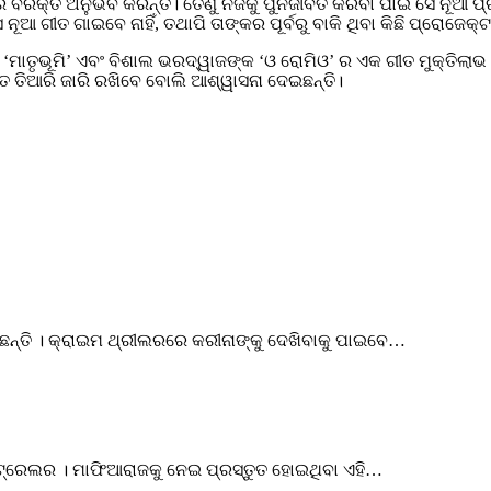
ରକ୍ତି ଅନୁଭବ କରନ୍ତି। ତେଣୁ ନିଜକୁ ପୁନର୍ଜୀବିତ କରିବା ପାଇଁ ସେ ନୂଆ ପ୍ରକ
ଆ ଗୀତ ଗାଇବେ ନାହିଁ, ତଥାପି ତାଙ୍କର ପୂର୍ବରୁ ବାକି ଥିବା କିଛି ପ୍ରୋଜେକ୍ଟ
ମାତୃଭୂମି’ ଏବଂ ବିଶାଲ ଭରଦ୍ୱାଜଙ୍କ ‘ଓ ରୋମିଓ’ ର ଏକ ଗୀତ ମୁକ୍ତିଲାଭ
ୀତ ତିଆରି ଜାରି ରଖିବେ ବୋଲି ଆଶ୍ୱାସନା ଦେଇଛନ୍ତି।
ଛନ୍ତି । କ୍ରାଇମ ଥ୍ରୀଲରରେ କରୀନାଙ୍କୁ ଦେଖିବାକୁ ପାଇବେ…
ଟ୍ରେଲର । ମାଫିଆରାଜକୁ ନେଇ ପ୍ରସ୍ତୁତ ହୋଇଥିବା ଏହି…