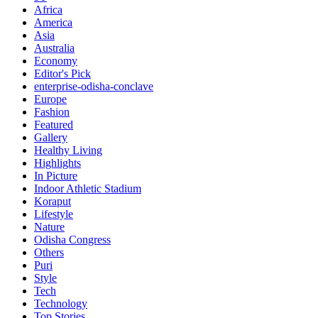
Africa
America
Asia
Australia
Economy
Editor's Pick
enterprise-odisha-conclave
Europe
Fashion
Featured
Gallery
Healthy Living
Highlights
In Picture
Indoor Athletic Stadium
Koraput
Lifestyle
Nature
Odisha Congress
Others
Puri
Style
Tech
Technology
Top Stories