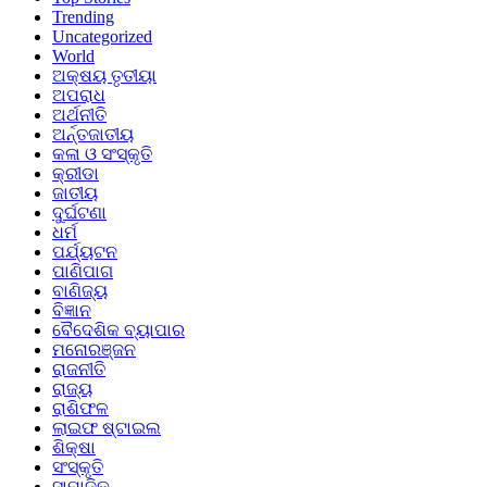
Trending
Uncategorized
World
ଅକ୍ଷୟ ତୃତୀୟା
ଅପରାଧ
ଅର୍ଥନୀତି
ଅର୍ନ୍ତଜାତୀୟ
କଳା ଓ ସଂସ୍କୃତି
କ୍ରୀଡା
ଜାତୀୟ
ଦୁର୍ଘଟଣା
ଧର୍ମ
ପର୍ଯ୍ୟଟନ
ପାଣିପାଗ
ବାଣିଜ୍ୟ
ବିଜ୍ଞାନ
ବୈଦେଶିକ ବ୍ୟାପାର
ମନୋରଞ୍ଜନ
ରାଜନୀତି
ରାଜ୍ୟ
ରାଶିଫଳ
ଲାଇଫ ଷ୍ଟାଇଲ
ଶିକ୍ଷା
ସଂସ୍କୃତି
ସାମାଜିକ