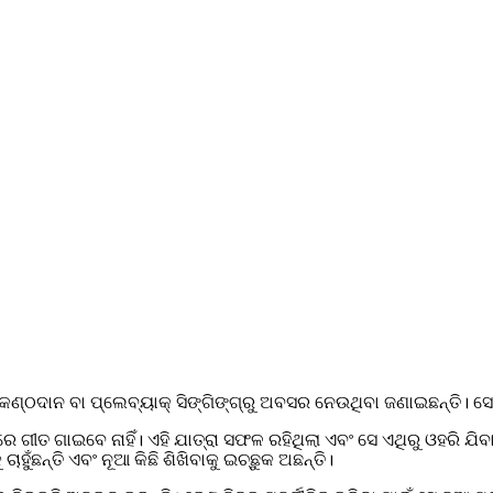
ଁ କଣ୍ଠଦାନ ବା ପ୍ଲେବ୍ୟାକ୍ ସିଙ୍ଗିଙ୍ଗ୍‌ରୁ ଅବସର ନେଉଥିବା ଜଣାଇଛନ୍ତି।
ଗୀତ ଗାଇବେ ନାହିଁ। ଏହି ଯାତ୍ରା ସଫଳ ରହିଥିଲା ଏବଂ ସେ ଏଥିରୁ ଓହରି ଯିବା
ହୁଁଛନ୍ତି ଏବଂ ନୂଆ କିଛି ଶିଖିବାକୁ ଇଚ୍ଛୁକ ଅଛନ୍ତି।