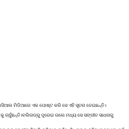
 ସୋସିଆଲ ମିଡିଆରେ ଏକ ପୋଷ୍ଟ କରି ସେ ଏହି ସୂଚନା ଦେଇଛନ୍ତି।
କୁ ଚାହୁଁଛନ୍ତି।ବଲିଉଡ୍‌ରୁ ଦୂରେଇ ଗଲେ ମଧ୍ୟ ସେ ସଙ୍ଗୀତ ସାଧନାରୁ