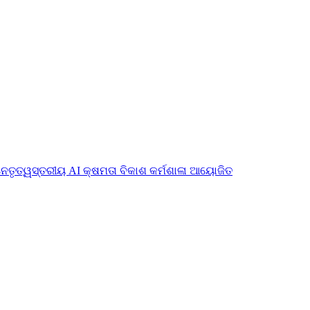
ନେତୃତ୍ୱସ୍ତରୀୟ AI କ୍ଷମତା ବିକାଶ କର୍ମଶାଳା ଆୟୋଜିତ