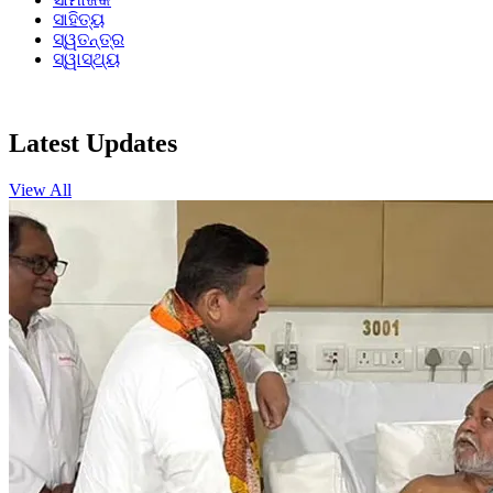
ସାହିତ୍ୟ
ସ୍ୱତନ୍ତ୍ର
ସ୍ୱାସ୍ଥ୍ୟ
Latest Updates
View All