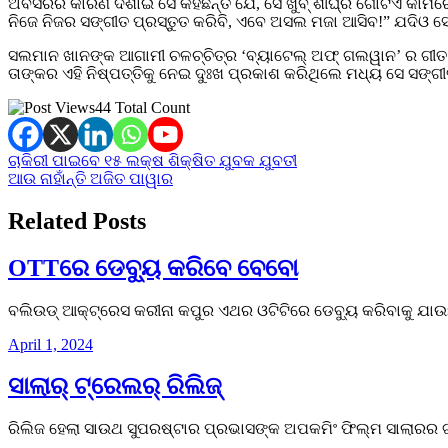
ଅବସରର କାରଣ ଦର୍ଶାଇ ସେ କହିଛନ୍ତି ଯେ, ସେ ଖୁବ୍ ଶୀଘ୍ର ଗୋଟିଏ କାମରେ ବି
ନିଜେ ନିଜର ସଙ୍ଗୀତ ପ୍ରସ୍ତୁତ କରିବି, ଏବେ ଅସଲ ମଜା ଆସିବ!” ଯଦିଓ ସେ ନୂ
ସଲମାନ ଖାନଙ୍କ ଆଗାମୀ ଚଳଚ୍ଚିତ୍ର ‘ବ୍ୟାଟେଲ୍ ଅଫ୍ ଗଲୱାନ’ ର ଗୀତ ‘
ତାଙ୍କର ଏହି ନିଷ୍ପତ୍ତିକୁ ନେଇ ଦୁଃଖ ପ୍ରକାଶ କରିଥିଲେ ମଧ୍ୟ ସେ ସଙ୍ଗ
44 Total Count
Post
ଚାକିରୀ ପାଇବେ ୧୫ ଲକ୍ଷ ଶିକ୍ଷିତ ଯୁବକ ଯୁବତୀ
ଆଉ ନାହାଁନ୍ତି ଅଜିତ ପାୱାର
navigation
Related Posts
OTTରେ ଡେବ୍ୟୁ କରିବେ ବେବୋ
ବଲିଉଡ୍‌ ଆକ୍ଟ୍ରେସ କରୀନା କପୁର ଏଥର ଓଟିଟିରେ ଡେବ୍ୟୁ କରିବାକୁ ଯାଉ
April 1, 2024
ସାଲାର୍‌ ଟ୍ରେଲର୍‌ ରିଲିଜ୍‌
ରିଲିଜ ହେଲା ସାଉଥ ସୁପରଷ୍ଟାର ପ୍ରଭାସଙ୍କ ଅପକମିଂ ଫିଲ୍ମ ସାଲାରର 