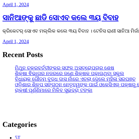
April 1, 2024
ସାନିଆଙ୍କୁ ଛାଡି ସୋଏବ କଲେ ୩ୟ ବିବାହ
କ୍ରିକେଟର୍‌ ସୋଏବ ମଲ୍ଲିକ କଲେ ୩ୟ ବିବାହ । ଟେନିସ ରାଣୀ ସାନିଆ ମିର୍ଜା
April 1, 2024
Recent Posts
ମିଥୁନ ଚକ୍ରବର୍ତ୍ତୀଙ୍କର ସଫଳ ଅସ୍ତ୍ରୋପଚାର ଶେଷ
ଶିକ୍ଷା ଵିଭାଗର ନଜରରେ ଜଣେ ଶିକ୍ଷକ ପଢ଼ାଉଥିବା ସ୍କୁଲ
ବିଧାୟକ ଗୌତମ ବୁଦ୍ଧ ଦାସ ନାଁରେ ଏତଲା ଦେଲେ ମହିଳା ସରପଞ୍ଚ
ଓଡ଼ିଶାର ଶିଳ୍ପ ସଙ୍ଗଠନ ନେତୃତ୍ୱଙ୍କ ପାଇଁ ଓକେସିଏଲ୍ ପକ୍ଷରୁ 
ରାକ୍ଷୀ ପୂର୍ଣ୍ଣିମାରେ ମିଳିବ ସୁଭଦ୍ରା ଟଙ୍କା
Categories
5T