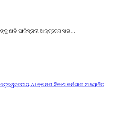
ଙ୍କୁ ଛାଡି ପାକିସ୍ତାନୀ ଆକ୍ଟ୍ରେସ ସାନା…
ନେତୃତ୍ୱସ୍ତରୀୟ AI କ୍ଷମତା ବିକାଶ କର୍ମଶାଳା ଆୟୋଜିତ