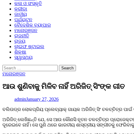
କଳା ଓ ସଂସ୍କୃତି
କ୍ରୀଡା
ଜାତୀୟ
ପର୍ଯ୍ୟଟନ
ବୈଦେଶିକ ବ୍ୟାପାର
ମନୋରଞ୍ଜନ
ରାଜନୀତି
ରାଜ୍ୟ
ଲାଇଫ ଷ୍ଟାଇଲ
ଶିକ୍ଷା
ସ୍ୱାସ୍ଥ୍ୟ
Search
for:
ମନୋରଞ୍ଜନ
ଆଉ ଶୁଣିବାକୁ ମିଳିବ ନାହିଁ ଅରିଜିତ୍ ସିଂଙ୍କ ଗୀତ
admin
January 27, 2026
ବଲିଉଡ୍‌ର ଲୋକପ୍ରିୟ ପ୍ଲେବ୍ୟାକ୍ ଗାୟକ ଅରିଜିତ୍ ସିଂ ଚଳଚ୍ଚିତ୍ର ପାଇ
ଅରିଜିତ୍ ଲେଖିଛନ୍ତି ଯେ, ସେ ଆଉ କୌଣସି ନୂତନ ଚଳଚ୍ଚିତ୍ର ପ୍ରୋଜେକ୍ଟରେ 
ଦୂରେଇବେ ନାହିଁ। ସେ ପୁଣି ଥରେ ଭାରତୀୟ ଶାସ୍ତ୍ରୀୟ ସଙ୍ଗୀତକୁ ଫେରିବାକୁ ଚା