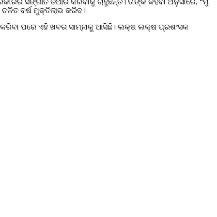
ାରର ସଙ୍ଗୀତ ତିଆରି କରିବାକୁ ଚାହୁଁଛନ୍ତି। ତାଙ୍କ କହିବା ଅନୁସାରେ, “ମୁଁ
 ଚଳିତ ବର୍ଷ ମୁକ୍ତିଲାଭ କରିବ।
 କରିବା ପରେ ଏହି ଖବର ସାମ୍ନାକୁ ଆସିଛି। ଲକ୍ଷ ଲକ୍ଷ ପ୍ରଶଂସକ