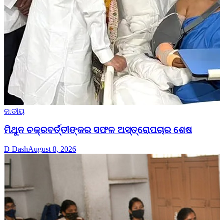
ଜାତୀୟ
ମିଥୁନ ଚକ୍ରବର୍ତ୍ତୀଙ୍କର ସଫଳ ଅସ୍ତ୍ରୋପଚାର ଶେଷ
D Dash
August 8, 2026