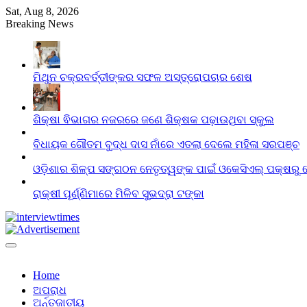
Skip
Sat, Aug 8, 2026
to
Breaking News
content
ମିଥୁନ ଚକ୍ରବର୍ତ୍ତୀଙ୍କର ସଫଳ ଅସ୍ତ୍ରୋପଚାର ଶେଷ
ଶିକ୍ଷା ଵିଭାଗର ନଜରରେ ଜଣେ ଶିକ୍ଷକ ପଢ଼ାଉଥିବା ସ୍କୁଲ
ବିଧାୟକ ଗୌତମ ବୁଦ୍ଧ ଦାସ ନାଁରେ ଏତଲା ଦେଲେ ମହିଳା ସରପଞ୍ଚ
ଓଡ଼ିଶାର ଶିଳ୍ପ ସଙ୍ଗଠନ ନେତୃତ୍ୱଙ୍କ ପାଇଁ ଓକେସିଏଲ୍ ପକ୍ଷରୁ 
ରାକ୍ଷୀ ପୂର୍ଣ୍ଣିମାରେ ମିଳିବ ସୁଭଦ୍ରା ଟଙ୍କା
Home
ଅପରାଧ
ଅର୍ନ୍ତଜାତୀୟ