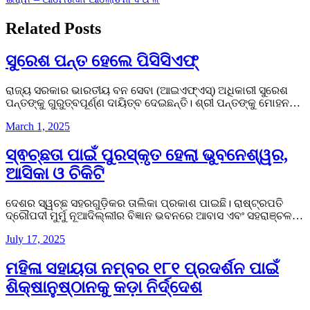
navigation
Related Posts
ସୁରେଶ ପନ୍ତ ହେଲେ ପିସିସିଏଫ୍‌
ରାଜ୍ୟ ସରକାର ଭାରତୀୟ ବନ ସେବା (ଆଇଏଫ୍‌ଏସ୍‌) ଅଧିକାରୀ ସୁରେଶ
ପନ୍ତଙ୍କୁ ଗୁରୁତ୍ବପୂର୍ଣ୍ଣ ଦାୟିତ୍ବ ଦେଇଛନ୍ତି। ଶ୍ରୀ ପନ୍ତଙ୍କୁ ମୋହନ…
March 1, 2025
ସ୍ଵଚ୍ଛତା ପାଇଁ ପୁରସ୍କୃତ ହେଲା ଭୁବନେଶ୍ୱର,
ଆସିକା ଓ ଚିକିଟି
ଦେଶର ସ୍ୱଚ୍ଛ ସହରଗୁଡ଼ିକର ତାଲିକା ପ୍ରକାଶ ପାଇଛି। ରାଷ୍ଟ୍ରପତି
ଦ୍ରୌପଦୀ ମୁର୍ମୁ ନୂଆଦିଲ୍ଲୀର ବିଜ୍ଞାନ ଭବନରେ ଆବାସ ଏବଂ ସହରାଞ୍ଚଳ…
July 17, 2025
ମହିଳା ସହାୟତା ନମ୍ବର ୧୮୧ ପ୍ରଦର୍ଶନ ପାଇଁ
ଶିକ୍ଷାନୁଷ୍ଠାନକୁ କଡ଼ା ନିର୍ଦ୍ଦେଶ