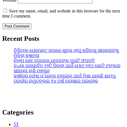
Website
Save my name, email, and website in this browser for the next
time I comment.
Recent Posts
ଡିଜିଟାଲ ପେମେଣ୍ଟ ଉପରେ ଶୁଳ୍କ ଲାଗୁ କରିବାକୁ ସରକାରଙ୍କୁ
ମିଳିଲା କ୍ଷମତା
ନିଲାମ ହେବ ରାଜପାଲ ଯାଦବଙ୍କ ଦୁଇଟି ସଂପତ୍ତି
ବନ୍ୟା ପ୍ରଭାବିତ ୨୨ଟି ଜିଲ୍ଲା ପାଇଁ ମୋଟ ୧୧୦ କୋଟି ଟଙ୍କାର
ସହାୟତା ରାଶି ମଞ୍ଜୁର
କ୍ଷୀରର ଫେଣ ଓ ଗାଢ଼ତା ବଢ଼ାଇବା ପାଇଁ ମିଶା ଯାଉଛି ଶାମ୍ପୁ
ପ୍ରଦୀପ ରାୱତଙ୍କର ୭୪ ବର୍ଷ ବୟସରେ ପରଲୋକ
Categories
5T