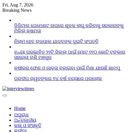
Skip
Fri, Aug 7, 2026
to
Breaking News
content
ଡିଜିଟାଲ ପେମେଣ୍ଟ ଉପରେ ଶୁଳ୍କ ଲାଗୁ କରିବାକୁ ସରକାରଙ୍କୁ
ମିଳିଲା କ୍ଷମତା
ନିଲାମ ହେବ ରାଜପାଲ ଯାଦବଙ୍କ ଦୁଇଟି ସଂପତ୍ତି
ବନ୍ୟା ପ୍ରଭାବିତ ୨୨ଟି ଜିଲ୍ଲା ପାଇଁ ମୋଟ ୧୧୦ କୋଟି ଟଙ୍କାର
ସହାୟତା ରାଶି ମଞ୍ଜୁର
କ୍ଷୀରର ଫେଣ ଓ ଗାଢ଼ତା ବଢ଼ାଇବା ପାଇଁ ମିଶା ଯାଉଛି ଶାମ୍ପୁ
ପ୍ରଦୀପ ରାୱତଙ୍କର ୭୪ ବର୍ଷ ବୟସରେ ପରଲୋକ
Home
ଅପରାଧ
ଅର୍ନ୍ତଜାତୀୟ
କଳା ଓ ସଂସ୍କୃତି
କ୍ରୀଡା