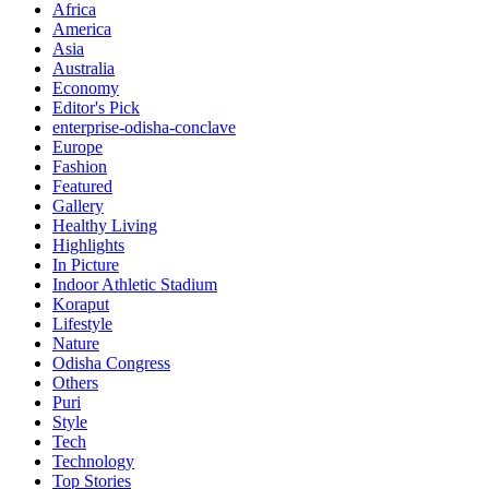
Africa
America
Asia
Australia
Economy
Editor's Pick
enterprise-odisha-conclave
Europe
Fashion
Featured
Gallery
Healthy Living
Highlights
In Picture
Indoor Athletic Stadium
Koraput
Lifestyle
Nature
Odisha Congress
Others
Puri
Style
Tech
Technology
Top Stories