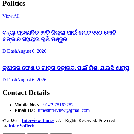
Politics
View All
ବନ୍ୟା ପ୍ରଭାବିତ ୨୨ଟି ଜିଲ୍ଲା ପାଇଁ ମୋଟ ୧୧୦ କୋଟି
ଟଙ୍କାର ସହାୟତା ରାଶି ମଞ୍ଜୁର
D Dash
August 6, 2026
କ୍ଷୀରର ଫେଣ ଓ ଗାଢ଼ତା ବଢ଼ାଇବା ପାଇଁ ମିଶା ଯାଉଛି ଶାମ୍ପୁ
D Dash
August 6, 2026
Contact Details
Mobile No
:-
+91-7978163782
Email ID
:-
timesinterview@gmail.com
© 2026 –
Interview Times
. All Rights Reserved. Powered
by
Inter Softech