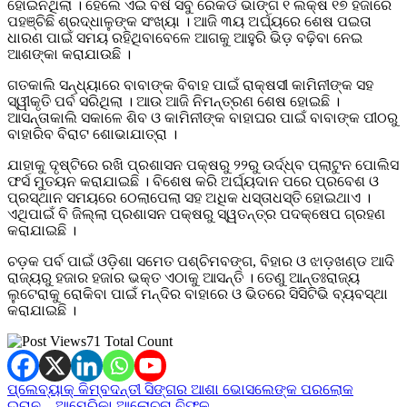
ହୋଇନଥିଲା । ହେଲେ ଏଇ ବର୍ଷ ସବୁ ରେକର୍ଡ ଭାଙ୍ଗି ୧ ଲକ୍ଷ ୧୭ ହଜାରେ
ପହଞ୍ଚିଛି ଶ୍ରଦ୍ଧାଳୁଙ୍କ ସଂଖ୍ୟା । ଆଜି ୩ୟ ଅର୍ଘ୍ୟରେ ଶେଷ ପଇତା
ଧାରଣ ପାଇଁ ସମୟ ରହିଥିବାବେଳେ ଆଗକୁ ଆହୁରି ଭିଡ଼ ବଢ଼ିବା ନେଇ
ଆଶଙ୍କା କରାଯାଉଛି ।
ଗତକାଲି ସନ୍ଧ୍ୟାରେ ବାବାଙ୍କ ବିବାହ ପାଇଁ ରାକ୍ଷସୀ କାମିନୀଙ୍କ ସହ
ସ୍ୱୀକୃତି ପର୍ବ ସରିଥିଲା । ଆଉ ଆଜି ନିମନ୍ତ୍ରଣ ଶେଷ ହୋଇଛି ।
ଆସନ୍ତାକାଲି ସକାଳେ ଶିବ ଓ କାମିନୀଙ୍କ ବାହାଘର ପାଇଁ ବାବାଙ୍କ ପୀଠରୁ
ବାହାରିବ ବିରାଟ ଶୋଭାଯାତ୍ରା ।
ଯାହାକୁ ଦୃଷ୍ଟିରେ ରଖି ପ୍ରଶାସନ ପକ୍ଷରୁ ୨୨ରୁ ଉର୍ଦ୍ଧ୍ବ ପ୍ଲାଟୁନ ପୋଲିସ
ଫର୍ସ ମୁତୟନ କରାଯାଇଛି । ବିଶେଷ କରି ଅର୍ଘ୍ୟଦାନ ପରେ ପ୍ରବେଶ ଓ
ପ୍ରସ୍ଥାନ ସମୟରେ ଠେଲାପେଲା ସହ ଅଧିକ ଧସ୍ତାଧସ୍ତି ହୋଇଥାଏ ।
ଏଥିପାଇଁ ବି ଜିଲ୍ଲା ପ୍ରଶାସନ ପକ୍ଷରୁ ସ୍ୱତନ୍ତ୍ର ପଦକ୍ଷେପ ଗ୍ରହଣ
କରାଯାଇଛି ।
ଚଡ଼କ ପର୍ବ ପାଇଁ ଓଡ଼ିଶା ସମେତ ପଶ୍ଚିମବଙ୍ଗ, ବିହାର ଓ ଝାଡ଼ଖଣ୍ଡ ଆଦି
ରାଜ୍ୟରୁ ହଜାର ହଜାର ଭକ୍ତ ଏଠାକୁ ଆସନ୍ତି । ତେଣୁ ଆନ୍ତଃରାଜ୍ୟ
ଲୁଟେରାକୁ ରୋକିବା ପାଇଁ ମନ୍ଦିର ବାହାରେ ଓ ଭିତରେ ସିସିଟିଭି ବ୍ୟବସ୍ଥା
କରାଯାଇଛି ।
71 Total Count
Post
ପ୍ଲେବ୍ୟାକ୍ କିମ୍ବଦନ୍ତୀ ସିଙ୍ଗର ଆଶା ଭୋସଲେଙ୍କ ପରଲୋକ
ଇରାନ – ଆମେରିକା ଆଲୋଚନା ବିଫଳ