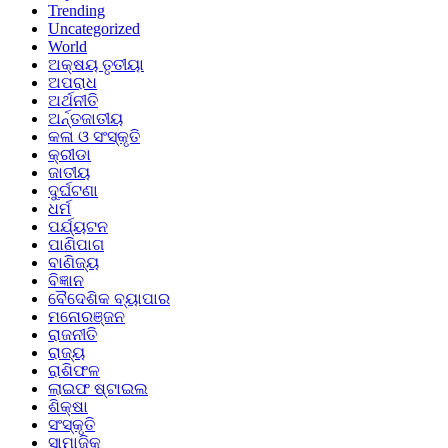
Trending
Uncategorized
World
ଅକ୍ଷୟ ତୃତୀୟା
ଅପରାଧ
ଅର୍ଥନୀତି
ଅର୍ନ୍ତଜାତୀୟ
କଳା ଓ ସଂସ୍କୃତି
କ୍ରୀଡା
ଜାତୀୟ
ଦୁର୍ଘଟଣା
ଧର୍ମ
ପର୍ଯ୍ୟଟନ
ପାଣିପାଗ
ବାଣିଜ୍ୟ
ବିଜ୍ଞାନ
ବୈଦେଶିକ ବ୍ୟାପାର
ମନୋରଞ୍ଜନ
ରାଜନୀତି
ରାଜ୍ୟ
ରାଶିଫଳ
ଲାଇଫ ଷ୍ଟାଇଲ
ଶିକ୍ଷା
ସଂସ୍କୃତି
ସାମାଜିକ