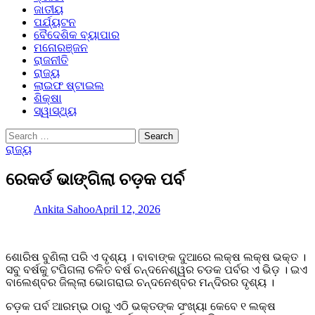
ଜାତୀୟ
ପର୍ଯ୍ୟଟନ
ବୈଦେଶିକ ବ୍ୟାପାର
ମନୋରଞ୍ଜନ
ରାଜନୀତି
ରାଜ୍ୟ
ଲାଇଫ ଷ୍ଟାଇଲ
ଶିକ୍ଷା
ସ୍ୱାସ୍ଥ୍ୟ
Search
for:
ରାଜ୍ୟ
ରେକର୍ଡ ଭାଙ୍ଗିଲା ଚଡ଼କ ପର୍ବ
Ankita Sahoo
April 12, 2026
ଶୋରିଷ ବୁଣିଲା ପରି ଏ ଦୃଶ୍ୟ । ବାବାଙ୍କ ଦୁଆରେ ଲକ୍ଷ ଲକ୍ଷ ଭକ୍ତ ।
ସବୁ ବର୍ଷକୁ ଟପିଗଲା ଚଳିତ ବର୍ଷ ଚନ୍ଦନେଶ୍ୱର ଚଡକ ପର୍ବର ଏ ଭିଡ଼ । ଇଏ
ବାଲେଶ୍ବର ଜିଲ୍ଲା ଭୋଗରାଇ ଚନ୍ଦନେଶ୍ବର ମନ୍ଦିରର ଦୃଶ୍ୟ ।
ଚଡ଼କ ପର୍ବ ଆରମ୍ଭ ଠାରୁ ଏଠି ଭକ୍ତଙ୍କ ସଂଖ୍ୟା କେବେ ୧ ଲକ୍ଷ