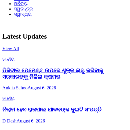
ସାହିତ୍ୟ
ସ୍ୱତନ୍ତ୍ର
ସ୍ୱାସ୍ଥ୍ୟ
Latest Updates
View All
ଜାତୀୟ
ଡିଜିଟାଲ ପେମେଣ୍ଟ ଉପରେ ଶୁଳ୍କ ଲାଗୁ କରିବାକୁ
ସରକାରଙ୍କୁ ମିଳିଲା କ୍ଷମତା
Ankita Sahoo
August 6, 2026
ଜାତୀୟ
ନିଲାମ ହେବ ରାଜପାଲ ଯାଦବଙ୍କ ଦୁଇଟି ସଂପତ୍ତି
D Dash
August 6, 2026