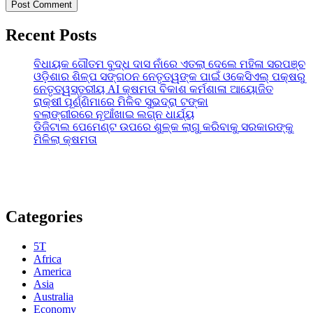
Recent Posts
ବିଧାୟକ ଗୌତମ ବୁଦ୍ଧ ଦାସ ନାଁରେ ଏତଲା ଦେଲେ ମହିଳା ସରପଞ୍ଚ
ଓଡ଼ିଶାର ଶିଳ୍ପ ସଙ୍ଗଠନ ନେତୃତ୍ୱଙ୍କ ପାଇଁ ଓକେସିଏଲ୍ ପକ୍ଷରୁ
ନେତୃତ୍ୱସ୍ତରୀୟ AI କ୍ଷମତା ବିକାଶ କର୍ମଶାଳା ଆୟୋଜିତ
ରାକ୍ଷୀ ପୂର୍ଣ୍ଣିମାରେ ମିଳିବ ସୁଭଦ୍ରା ଟଙ୍କା
ବଲାଙ୍ଗୀରରେ ନୂଆଁଖାଇ ଲଗ୍ନ ଧାର୍ଯ୍ୟ
ଡିଜିଟାଲ ପେମେଣ୍ଟ ଉପରେ ଶୁଳ୍କ ଲାଗୁ କରିବାକୁ ସରକାରଙ୍କୁ
ମିଳିଲା କ୍ଷମତା
Categories
5T
Africa
America
Asia
Australia
Economy