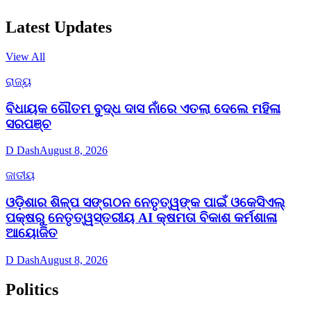
Latest Updates
View All
ରାଜ୍ୟ
ବିଧାୟକ ଗୌତମ ବୁଦ୍ଧ ଦାସ ନାଁରେ ଏତଲା ଦେଲେ ମହିଳା
ସରପଞ୍ଚ
D Dash
August 8, 2026
ଜାତୀୟ
ଓଡ଼ିଶାର ଶିଳ୍ପ ସଙ୍ଗଠନ ନେତୃତ୍ୱଙ୍କ ପାଇଁ ଓକେସିଏଲ୍
ପକ୍ଷରୁ ନେତୃତ୍ୱସ୍ତରୀୟ AI କ୍ଷମତା ବିକାଶ କର୍ମଶାଳା
ଆୟୋଜିତ
D Dash
August 8, 2026
Politics