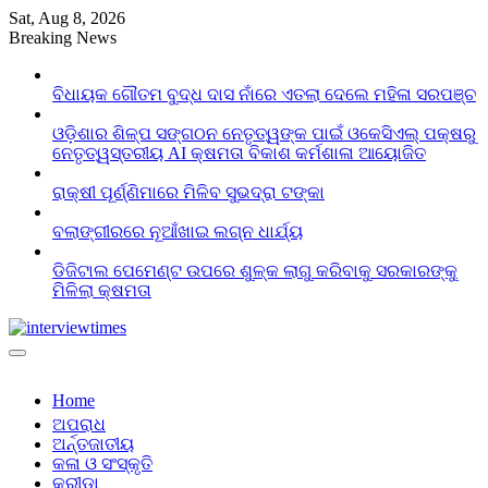
Skip
Sat, Aug 8, 2026
to
Breaking News
content
ବିଧାୟକ ଗୌତମ ବୁଦ୍ଧ ଦାସ ନାଁରେ ଏତଲା ଦେଲେ ମହିଳା ସରପଞ୍ଚ
ଓଡ଼ିଶାର ଶିଳ୍ପ ସଙ୍ଗଠନ ନେତୃତ୍ୱଙ୍କ ପାଇଁ ଓକେସିଏଲ୍ ପକ୍ଷରୁ
ନେତୃତ୍ୱସ୍ତରୀୟ AI କ୍ଷମତା ବିକାଶ କର୍ମଶାଳା ଆୟୋଜିତ
ରାକ୍ଷୀ ପୂର୍ଣ୍ଣିମାରେ ମିଳିବ ସୁଭଦ୍ରା ଟଙ୍କା
ବଲାଙ୍ଗୀରରେ ନୂଆଁଖାଇ ଲଗ୍ନ ଧାର୍ଯ୍ୟ
ଡିଜିଟାଲ ପେମେଣ୍ଟ ଉପରେ ଶୁଳ୍କ ଲାଗୁ କରିବାକୁ ସରକାରଙ୍କୁ
ମିଳିଲା କ୍ଷମତା
Home
ଅପରାଧ
ଅର୍ନ୍ତଜାତୀୟ
କଳା ଓ ସଂସ୍କୃତି
କ୍ରୀଡା