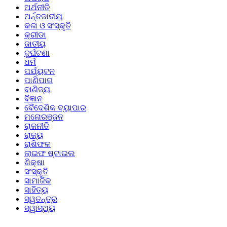
ଅର୍ଥନୀତି
ଅର୍ନ୍ତଜାତୀୟ
କଳା ଓ ସଂସ୍କୃତି
କ୍ରୀଡା
ଜାତୀୟ
ଦୁର୍ଘଟଣା
ଧର୍ମ
ପର୍ଯ୍ୟଟନ
ପାଣିପାଗ
ବାଣିଜ୍ୟ
ବିଜ୍ଞାନ
ବୈଦେଶିକ ବ୍ୟାପାର
ମନୋରଞ୍ଜନ
ରାଜନୀତି
ରାଜ୍ୟ
ରାଶିଫଳ
ଲାଇଫ ଷ୍ଟାଇଲ
ଶିକ୍ଷା
ସଂସ୍କୃତି
ସାମାଜିକ
ସାହିତ୍ୟ
ସ୍ୱତନ୍ତ୍ର
ସ୍ୱାସ୍ଥ୍ୟ