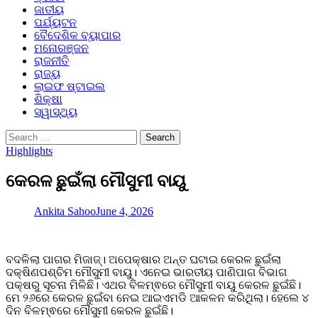
ଜାତୀୟ
ପର୍ଯ୍ୟଟନ
ବୈଦେଶିକ ବ୍ୟାପାର
ମନୋରଞ୍ଜନ
ରାଜନୀତି
ରାଜ୍ୟ
ଲାଇଫ ଷ୍ଟାଇଲ
ଶିକ୍ଷା
ସ୍ୱାସ୍ଥ୍ୟ
Search
for:
Highlights
କେରଳ ଛୁଇଁଲା ମୌସୁମୀ ବାୟୁ
Ankita Sahoo
June 4, 2026
ବଦଳିଲା ପାଗର ମିଜାଜ୍। ଅପେକ୍ଷାର ଅନ୍ତ ଘଟାଇ କେରଳ ଛୁଇଁଲା
ଦକ୍ଷିଣପଶ୍ଚିମ ମୌସୁମୀ ବାୟୁ। ଏନେଇ ଭାରତୀୟ ପାଣିପାଗ ବିଭାଗ
ପକ୍ଷରୁ ସୂଚନା ମିଳିଛି। ଏଥର ବିଳମ୍ଵରେ ମୌସୁମୀ ବାୟୁ କେରଳ ଛୁଇଁଛି।
ମେ ୨୬ରେ କେରଳ ଛୁଇଁବା ନେଇ ଆଇଏମଡି ଆକଳନ କରିଥିଲା। ହେଲେ ୪
ଦିନ ବିଳମ୍ଵରେ ମୌସୁମୀ କେରଳ ଛୁଇଁଛି।