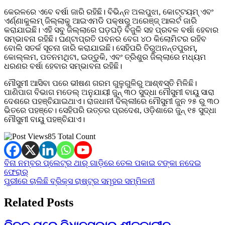
କେରଳରେ ଏବେ ବର୍ଷା ଜାରି ରହିଛି। ବିଭିନ୍ନ ଅଲପୁଝା, କୋଟ୍ଟୟମ୍ ଏବଂ
ଏର୍ଣ୍ଣାକୁଲମ୍ ଜିଲ୍ଲାକୁ ଆଇଏମଡି ପକ୍ଷରୁ ଅରେଞ୍ଜ୍ ଆଲର୍ଟ ଜାରି
କରାଯାଇଛି। ଏହି ସବୁ ଜିଲ୍ଲାରେ ଘଡ଼ଘଡ଼ି ବିଜୁଳି ସହ ପ୍ରବଳ ବର୍ଷା ହେବାର
ସମ୍ଭାବନା ରହିଛି। ଘଣ୍ଟାପ୍ରତି ପବନର ବେଗ ୪୦ କିଲୋମିଟର ରହିବ
ବୋଲି ସତର୍କ ସୂଚନା ଜାରି କରାଯାଇଛି। ସେହିପରି ତିରୁଅନନ୍ତପୁରମ୍,
କୋଲ୍ଲମ, ପତନମଥିଟା, ଇଡ୍ଡୁକି, ଏବଂ ତ୍ରିଶୁର ଜିଲ୍ଲାରେ ମଧ୍ୟମ
ଧରଣର ବର୍ଷା ହେବାର ସମ୍ଭାବନା ରହିଛି।
ମୌସୁମୀ ଆସିବା ପରେ ଭୀଷଣ ଗରମ ଗୁଳୁଗୁଳିରୁ ଆଶ୍ଵସ୍ତି ମିଳିଛି।
ପାଣିପାଗ ବିଭାଗ ମଡେଲ୍ ଅନୁଯାୟୀ ଜୁନ୍ ୩୦ ସୁଦ୍ଧା ମୌସୁମୀ ବାୟୁ ସାରା
ଦେଶରେ ପହଞ୍ଚିଯାଇଥାଏ। ରାଜଧାନୀ ଦିଲ୍ଲୀରେ ମୌସୁମୀ ଜୁନ ୨୫ ରୁ ୩୦
ଭିତରେ ପହଞ୍ଚେ। ସେହିପରି ଉତ୍ତର ପ୍ରଦେଶ, ଓଡ଼ିଶାରେ ଜୁନ୍ ୧୫ ସୁଦ୍ଧା
ମୌସୁମୀ ବାୟୁ ପହଞ୍ଚିଯାଏ।
85 Total Count
Post
ବିନା ନମ୍ବର ପ୍ଲେଟ୍‌ର ଥାର୍ ଗାଡ଼ିରେ ତେଲ ପକାଇ ଟଙ୍କା ନଦେଇ
ଫେରାର୍
navigation
ପୁରୀରେ ଚାଲିଛି ବ୍ରିକ୍ସ ରାଷ୍ଟ୍ର ସମୂହର ସମ୍ମିଳନୀ
Related Posts