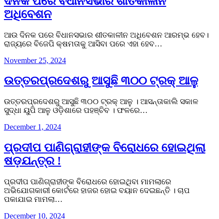
ଦିନକ ପରେ ବିଧାନସଭାର ଶୀତକାଳୀନ
ଅଧିବେଶନ
ଆଉ ଦିନକ ପରେ ବିଧାନସଭାର ଶୀତକାଳୀନ ଅଧିବେଶନ ଆରମ୍ଭ ହେବ।
ରାଜ୍ୟରେ ବିଜେପି କ୍ଷମତାକୁ ଆସିବା ପରେ ଏହା ହେବ…
November 25, 2024
ଉତ୍ତରପ୍ରଦେଶରୁ ଆସୁଛି ୩୦୦ ଟ୍ରକ୍ ଆଳୁ
ଉତ୍ତରପ୍ରଦେଶରୁ ଆସୁଛି ୩୦୦ ଟ୍ରକ୍ ଆଳୁ । ଆସନ୍ତାକାଲି ସକାଳ
ସୁଦ୍ଧା ୟୁପି ଆଳୁ ଓଡ଼ିଶାରେ ପହଞ୍ଚିବ । ଫଳରେ…
December 1, 2024
ପ୍ରଦୀପ ପାଣିଗ୍ରାହୀଙ୍କ ବିରୋଧରେ ହୋଇଥିଲା
ଷଡ଼ଯନ୍ତ୍ର !
ପ୍ରଦୀପ ପାଣିଗ୍ରାହୀଙ୍କ ବିରୋଧରେ ହୋଇଥିବା ମାମଲାରେ
ଅଭିଯୋଗକାରୀ କୋର୍ଟରେ ହାଜର ହୋଇ ବୟାନ ଦେଇଛନ୍ତି । ଚାପ
ପକାଯାଇ ମାମଲା…
December 10, 2024