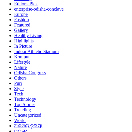
Editor's Pick
enterprise-odisha-conclave
Europe
Fashion
Featured
Gallery
Healthy Living
Highlights
In Picture
Indoor Athletic Stadium
Koraput
Lifestyle
Nature
Odisha Congress
Others
Puri
Style
Tech
Technology
Top Stories
Trending
Uncategorized
World
ଅକ୍ଷୟ ତୃତୀୟା
ଅପରାଧ