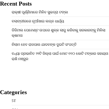
Recent Posts
ରାକ୍ଷୀ ପୂର୍ଣ୍ଣିମାରେ ମିଳିବ ସୁଭଦ୍ରା ଟଙ୍କା
ବଲାଙ୍ଗୀରରେ ନୂଆଁଖାଇ ଲଗ୍ନ ଧାର୍ଯ୍ୟ
ଡିଜିଟାଲ ପେମେଣ୍ଟ ଉପରେ ଶୁଳ୍କ ଲାଗୁ କରିବାକୁ ସରକାରଙ୍କୁ ମିଳିଲା
କ୍ଷମତା
ନିଲାମ ହେବ ରାଜପାଲ ଯାଦବଙ୍କ ଦୁଇଟି ସଂପତ୍ତି
ବନ୍ୟା ପ୍ରଭାବିତ ୨୨ଟି ଜିଲ୍ଲା ପାଇଁ ମୋଟ ୧୧୦ କୋଟି ଟଙ୍କାର ସହାୟତା
ରାଶି ମଞ୍ଜୁର
Categories
5T