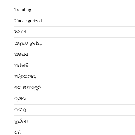
Trending
Uncategorized
World
ଅକ୍ଷୟ ତୃତୀୟା
ଅପରାଧ
ଅର୍ଥନୀତି
ଅର୍ନ୍ତଜାତୀୟ
କଳା ଓ ସଂସ୍କୃତି
କ୍ରୀଡା
ଜାତୀୟ
ଦୁର୍ଘଟଣା
ଧର୍ମ