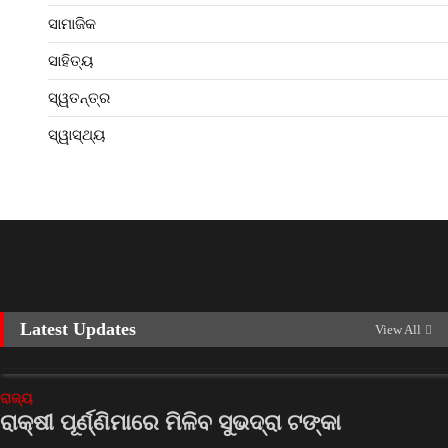
ସାମାଜିକ
ସାହିତ୍ୟ
ସ୍ୱତନ୍ତ୍ର
ସ୍ୱାସ୍ଥ୍ୟ
Latest Updates
View All
ରାଜ୍ୟ
ରାକ୍ଷୀ ପୂର୍ଣ୍ଣିମାରେ ମିଳିବ ସୁଭଦ୍ରା ଟଙ୍କା