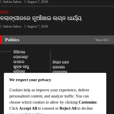
Ankita Sahoo
August 7, 2026
ରାଜ୍ୟ
ବଲାଙ୍ଗୀରରେ ନୂଆଁଖାଇ ଲଗ୍ନ ଧାର୍ଯ୍ୟ
Ankita Sahoo
August 7, 2026
Politics
View All
ଡିଜିଟାଲ
ପେମେଣ୍ଟ
ଉପରେ
ନିଲାମ ହେବ
ଶୁଳ୍କ ଲାଗୁ
ରାଜପାଲ
କରିବାକୁ
ଯାଦବଙ୍କ
ସରକାରଙ୍କୁ
ଦୁଇଟି
We respect your privacy
ମିଳିଲା
ସଂପତ୍ତି
କ୍ଷମତା
D Dash
Cookies help us improve your experience, deliver
Ankita
August 6,
personalized content, and analyze traffic. You can
Sahoo
2026
choose which cookies to allow by clicking
Customize
.
August 6,
Click
Accept All
to consent or
Reject All
to decline
2026