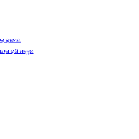
ିଲା କ୍ଷମତା
ୟତା ରାଶି ମଞ୍ଜୁର