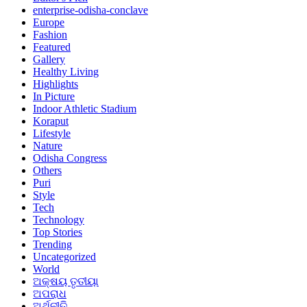
enterprise-odisha-conclave
Europe
Fashion
Featured
Gallery
Healthy Living
Highlights
In Picture
Indoor Athletic Stadium
Koraput
Lifestyle
Nature
Odisha Congress
Others
Puri
Style
Tech
Technology
Top Stories
Trending
Uncategorized
World
ଅକ୍ଷୟ ତୃତୀୟା
ଅପରାଧ
ଅର୍ଥନୀତି