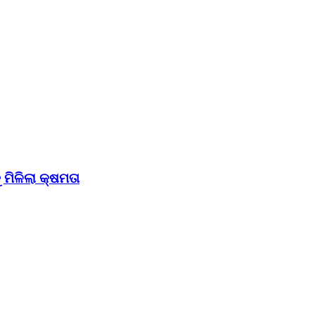
ମିଳିଲା କ୍ଷମତା