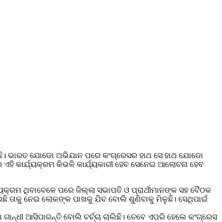
 ମିଳିଛି। ଭାରତ ଯୋଡୋ ଅଭିଯାନ ପରେ କଂଗ୍ରେସର ହାଥ ସେ ହାଥ ଯୋଡୋ
େ ଏହି କାର୍ଯ୍ୟକ୍ରମ କିଭଳି କାର୍ଯ୍ୟକାରୀ ହେବ ସେନେଇ ଆଲୋଚନା ହେବ
୍ୟକ୍ରମ ଥିବାବେଳେ ପରେ ଜିଲ୍ଲା ସଭାପତି ଓ ପ୍ରାର୍ଥୀମାନଙ୍କ ସହ ବୈଠକ
ି ତାକୁ ନେଇ ଲୋକଙ୍କ ପାଖକୁ ଯିବ ବୋଲି ଶୁଣିବାକୁ ମିଳୁଛି। ସେଥିପାଇଁ
ାନ୍ଧୀ ଆସିପାରନ୍ତି ବୋଲି ଚର୍ଚ୍ଚା ଚାଲିଛି। ତେବେ ଏପରି ହେଲେ କଂଗ୍ରେସ