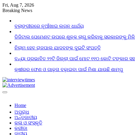
Skip
Fri, Aug 7, 2026
to
Breaking News
content
ବଲାଙ୍ଗୀରରେ ନୂଆଁଖାଇ ଲଗ୍ନ ଧାର୍ଯ୍ୟ
ଡିଜିଟାଲ ପେମେଣ୍ଟ ଉପରେ ଶୁଳ୍କ ଲାଗୁ କରିବାକୁ ସରକାରଙ୍କୁ ମିଳ
ନିଲାମ ହେବ ରାଜପାଲ ଯାଦବଙ୍କ ଦୁଇଟି ସଂପତ୍ତି
ବନ୍ୟା ପ୍ରଭାବିତ ୨୨ଟି ଜିଲ୍ଲା ପାଇଁ ମୋଟ ୧୧୦ କୋଟି ଟଙ୍କାର ସହା
କ୍ଷୀରର ଫେଣ ଓ ଗାଢ଼ତା ବଢ଼ାଇବା ପାଇଁ ମିଶା ଯାଉଛି ଶାମ୍ପୁ
Home
ଅପରାଧ
ଅର୍ନ୍ତଜାତୀୟ
କଳା ଓ ସଂସ୍କୃତି
କ୍ରୀଡା
ଜାତୀୟ