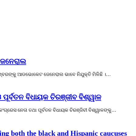
ଜେନେରାଲ
ତାମ୍ବରଙ୍କୁ ଆଡଭୋକେଟ ଜେନେରାଲ ଭାବେ ନିଯୁକ୍ତି ମିଳିଛି ।…
ୂର୍ବତନ ବିଧାୟକ ଚିରଞ୍ଜୀବ ବିଶ୍ୱାଳ
ଗ୍ରେସ ନେତା ତଥା ପୂର୍ବତନ ବିଧାୟକ ଚିରଞ୍ଜିବୀ ବିଶ୍ୱାଳଙ୍କୁ…
ing both the black and Hispanic caucuses