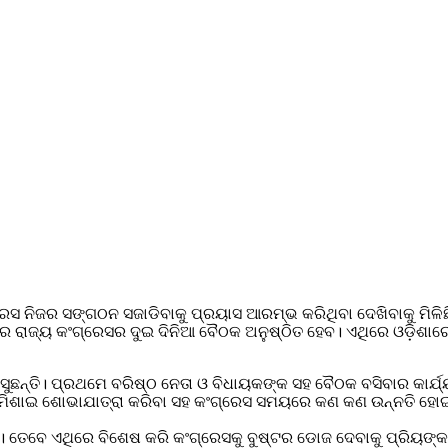
ଂଗ୍ରେସ ନିଜର ସଙ୍ଗଠନ ସଜାଡିବାକୁ ପ୍ରୟାସ ଆରମ୍ଭ କରିଥିବା ଦେଖିବାକୁ
ରେ ରାଜ୍ୟ କଂଗ୍ରେସର ଦୁଇ ଦିନିଆ ବୈଠକ ଅନୁଷ୍ଠିତ ହେବ। ଏଥିରେ ଓଡ଼ିଶାର
ସୁଛନ୍ତି। ପ୍ରଥମେ ବରିଷ୍ଠ ନେତା ଓ ବିଧାୟକଙ୍କ ସହ ବୈଠକ ବସିବାର କାର୍ଯ
ହାତ ମିଶାଇ ଶୋଭାଯାତ୍ରା କରିବା ସହ କଂଗ୍ରେସ ସମୟରେ କଣ କଣ ଉନ୍ନତି ହୋଇଛ
ତେବେ ଏଥିରେ ବିଶେଷ କରି କଂଗ୍ରେସକୁ ବୁଷ୍ଟର ଡୋଜ ଦେବାକୁ ପ୍ରିୟଙ୍କା ଗ