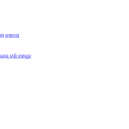
ିଲା କ୍ଷମତା
ୟତା ରାଶି ମଞ୍ଜୁର