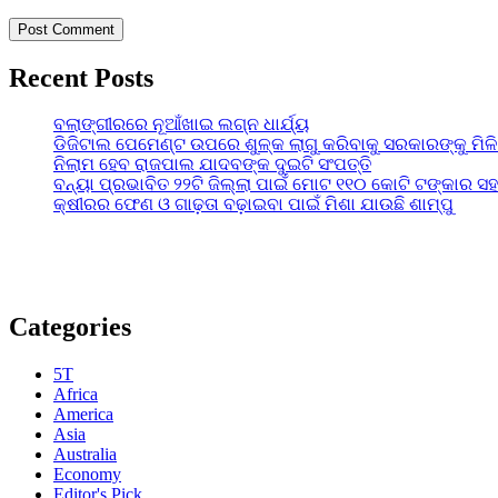
Recent Posts
ବଲାଙ୍ଗୀରରେ ନୂଆଁଖାଇ ଲଗ୍ନ ଧାର୍ଯ୍ୟ
ଡିଜିଟାଲ ପେମେଣ୍ଟ ଉପରେ ଶୁଳ୍କ ଲାଗୁ କରିବାକୁ ସରକାରଙ୍କୁ ମିଳ
ନିଲାମ ହେବ ରାଜପାଲ ଯାଦବଙ୍କ ଦୁଇଟି ସଂପତ୍ତି
ବନ୍ୟା ପ୍ରଭାବିତ ୨୨ଟି ଜିଲ୍ଲା ପାଇଁ ମୋଟ ୧୧୦ କୋଟି ଟଙ୍କାର ସହା
କ୍ଷୀରର ଫେଣ ଓ ଗାଢ଼ତା ବଢ଼ାଇବା ପାଇଁ ମିଶା ଯାଉଛି ଶାମ୍ପୁ
Categories
5T
Africa
America
Asia
Australia
Economy
Editor's Pick