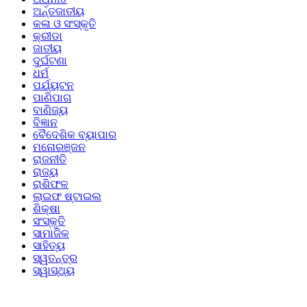
ଅର୍ନ୍ତଜାତୀୟ
କଳା ଓ ସଂସ୍କୃତି
କ୍ରୀଡା
ଜାତୀୟ
ଦୁର୍ଘଟଣା
ଧର୍ମ
ପର୍ଯ୍ୟଟନ
ପାଣିପାଗ
ବାଣିଜ୍ୟ
ବିଜ୍ଞାନ
ବୈଦେଶିକ ବ୍ୟାପାର
ମନୋରଞ୍ଜନ
ରାଜନୀତି
ରାଜ୍ୟ
ରାଶିଫଳ
ଲାଇଫ ଷ୍ଟାଇଲ
ଶିକ୍ଷା
ସଂସ୍କୃତି
ସାମାଜିକ
ସାହିତ୍ୟ
ସ୍ୱତନ୍ତ୍ର
ସ୍ୱାସ୍ଥ୍ୟ