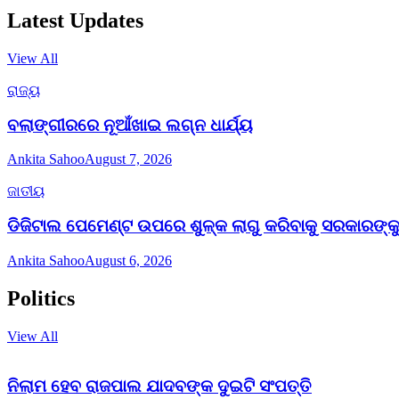
Latest Updates
View All
ରାଜ୍ୟ
ବଲାଙ୍ଗୀରରେ ନୂଆଁଖାଇ ଲଗ୍ନ ଧାର୍ଯ୍ୟ
Ankita Sahoo
August 7, 2026
ଜାତୀୟ
ଡିଜିଟାଲ ପେମେଣ୍ଟ ଉପରେ ଶୁଳ୍କ ଲାଗୁ କରିବାକୁ ସରକାରଙ୍କୁ 
Ankita Sahoo
August 6, 2026
Politics
View All
ନିଲାମ ହେବ ରାଜପାଲ ଯାଦବଙ୍କ ଦୁଇଟି ସଂପତ୍ତି