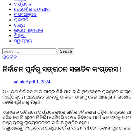
ପର୍ଯ୍ୟଟନ
ବୈଦେଶିକ ବ୍ୟାପାର
ମନୋରଞ୍ଜନ
ରାଜନୀତି
ରାଜ୍ୟ
ଲାଇଫ ଷ୍ଟାଇଲ
ଶିକ୍ଷା
ସ୍ୱାସ୍ଥ୍ୟ
Search
for:
ରାଜନୀତି
ନିର୍ବାଚନ ପୂର୍ବରୁ ସଙ୍ଗଠନ ସଜାଡିବ କଂଗ୍ରେସ !
admin
April 1, 2024
ସାଧାରଣ ନିର୍ବାଚନ ଆଉ ମାତ୍ର କିଛି ମାସ ବାକି ଥିବାବେଳେ ରାଜ୍ୟରେ କ
କାର୍ଯ୍ୟକ୍ରମ ଆୟୋଜିତ ହେବାକୁ ଯାଉଛି। ଯାହାକୁ ନେଇ ଆସନ୍ତା ୬ ତାରିଖ
ବୋଲି ଶୁଣିବାକୁ ମିଳୁଛି।
ଏନେଇ ୬ ତାରିଖରେ ପର୍ଯ୍ୟବେକ୍ଷକ ତାରିକ ହମିଦକାରା ଓଡ଼ିଶା ଗସ୍ତରେ ଆ
ବସିବ ବୋଲି ସୂଚନା ମିଳିଛି। ସେହିପରି ୨୦୨୪ ନିର୍ବାଚନ ପାଇଁ ଦଳ ହାତକୁ 
ପଞ୍ଚାୟତରୁ ରାଜ୍ୟସ୍ତରରେ ରାଲି ଅନୁଷ୍ଠିତ ହେବ।
ବରୁଣେଇରୁ କଂଗ୍ରେସର ରାଜ୍ୟସ୍ତରୀୟ ସମ୍ମିଳନୀ ହେବ ବୋଲି କୁହାଯାଇଛି। 