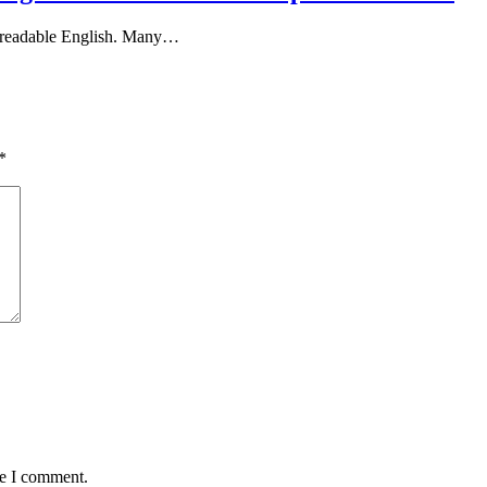
ke readable English. Many…
*
me I comment.