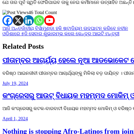
ଯେ ତାର ପୂର୍ବ ସ୍ଥିତି ଫେରିପାଇବ ତାକୁ ନେଇ କର୍ମୀମାନେ ଉତ୍ସାହିତ ଅଛନ୍ତି।
46 Total Count
Post
ଆଜି ଅନ୍ତର୍ଜାତୀୟ ବିର୍ସାମୁଣ୍ଡା ହକି ଷ୍ଟାଡିୟମ ଉଦଘାଟନ କରିବେ ନବୀନ
ଓଡିଶାରେ ୫ଜି ସେବାର ଶୁଭାରମ୍ଭ କଲେ କେନ୍ଦ୍ର ଆଇଟି ମନ୍ତ୍ରୀ
navigation
Related Posts
ପୀତାମ୍ବର ଆଚାର୍ଯ୍ୟ ହେଲେ ନୂଆ ଆଡଭୋକେଟ 
ବରିଷ୍ଠ ଆଇନଜୀବୀ ପୀତାମ୍ବର ଆଚାର୍ଯ୍ୟଙ୍କୁ ମିଳିଲା ବଡ଼ ଦାୟିତ୍ବ । ପୀ
July 19, 2024
କଂଗ୍ରେସରୁ ଆଉଟ୍ ବିଧାୟକ ମହମ୍ମଦ ମୋକିମ୍ ଓ ପ
ଆଜି କଂଗ୍ରେସରୁ କଟକ-ବାରବାଟୀ ବିଧାୟକ ମହମ୍ମଦ ମୋକିମ୍ ଓ ବରିଷ୍ଠ କଂ
April 1, 2024
Nothing is stopping Afro-Latinos from join