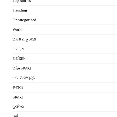
Top Stories
Trending
Uncategorized
World
ଅକ୍ଷୟ ତୃତୀୟା
ଅପରାଧ
ଅର୍ଥନୀତି
ଅର୍ନ୍ତଜାତୀୟ
କଳା ଓ ସଂସ୍କୃତି
କ୍ରୀଡା
ଜାତୀୟ
ଦୁର୍ଘଟଣା
ଧର୍ମ