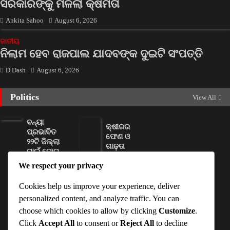
ସରକାରଙ୍କୁ ମିଳିଲା କ୍ଷମତା
Ankita Sahoo
August 6, 2026
ଜାତୀୟ
ନିଲାମ ହେବ ରାଜପାଲ ଯାଦବଙ୍କ ଦୁଇଟି ସଂପତ୍ତି
D Dash
August 6, 2026
Politics
View All
ବନ୍ୟା
କ୍ଷୀରର
ପ୍ରଭାବିତ
ଫେଣ ଓ
୨୨ଟି ଜିଲ୍ଲା
ଗାଢ଼ତା
ପାଇଁ ମୋଟ
ବଢ଼ାଇବା
୧୧୦ କୋଟି
We respect your privacy
ପାଇଁ ମିଶା
ଟଙ୍କାର
ଯାଉଛି
ସହାୟତା ରାଶି
ଶାମ୍ପୁ
Cookies help us improve your experience, deliver
ମଞ୍ଜୁର
personalized content, and analyze traffic. You can
D Dash
D Dash
choose which cookies to allow by clicking
Customize
.
August 6,
August 6,
Click
Accept All
to consent or
Reject All
to decline
2026
2026