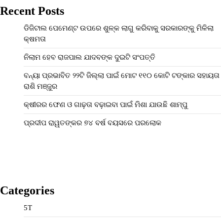
Recent Posts
ଡିଜିଟାଲ ପେମେଣ୍ଟ ଉପରେ ଶୁଳ୍କ ଲାଗୁ କରିବାକୁ ସରକାରଙ୍କୁ ମିଳିଲା
କ୍ଷମତା
ନିଲାମ ହେବ ରାଜପାଲ ଯାଦବଙ୍କ ଦୁଇଟି ସଂପତ୍ତି
ବନ୍ୟା ପ୍ରଭାବିତ ୨୨ଟି ଜିଲ୍ଲା ପାଇଁ ମୋଟ ୧୧୦ କୋଟି ଟଙ୍କାର ସହାୟତା
ରାଶି ମଞ୍ଜୁର
କ୍ଷୀରର ଫେଣ ଓ ଗାଢ଼ତା ବଢ଼ାଇବା ପାଇଁ ମିଶା ଯାଉଛି ଶାମ୍ପୁ
ପ୍ରଦୀପ ରାୱତଙ୍କର ୭୪ ବର୍ଷ ବୟସରେ ପରଲୋକ
Categories
5T