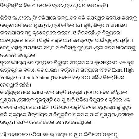
ଭିତ୍ତିଭୂମିର ବିକାଶ ଉପରେ ସ୍ବତନ୍ତ୍ର ଧ୍ୟାନ ଦେଉଛନ୍ତି।
ଭିଡିଓ କନ୍‌ଫରେନ୍‌ସିଂ ଜରିଆରେ ଉଦ୍‌ଘାଟନ କରି ଉପସ୍ଥିତ ଜନସାଧାରଣଙ୍କୁ
ଉଦ୍‌ବୋଧନ ଦେଇ ମୁଖ୍ୟମନ୍ତ୍ରୀ କହିଲେ ଯେ କୃଷି, ଶିଳ୍ପ ଓ ସାଧାରଣ
ଜୀବନଯାପନ ସବୁ କ୍ଷେତ୍ରରେ ଉତ୍ତମ ଓ ନିରବଚ୍ଛିନ୍ନ ବିଦ୍ୟୁତର
ଆବଶ୍ୟକତା ରହିଛି । ବିଜୁଳି ଶକ୍ତି ଆମ ସମସ୍ତଙ୍କ ପାଇଁ ଗୁରୁତ୍ବପୂର୍ଣ୍ଣ।
ତେଣୁ ଏହାକୁ ଅଯଥାରେ ନଷ୍ଟ ନ କରିବାକୁ ମୁଖ୍ୟମନ୍ତ୍ରୀ ଜନସାଧାରଣଙ୍କୁ
ନିବେଦନ କରିଥିଲେ।
ସୂଚନାଯୋଗ୍ୟ ଯେ ରାଜ୍ୟରେ ବିଦ୍ୟୁତ ସଂପ୍ରସାରଣ କ୍ଷେତ୍ରରେ ଏକ ଦୃଢ
ଭିତ୍ତିଭୂମିର ବିକାଶ କରାଯାଇଛି। ବର୍ତ୍ତମାନ ରାଜ୍ୟରେ ୧୮୫ଟି Extra High
Voltage Grid Sub-Station ଥିବାବେଳେ ୧୬,୦୦୦ ସର୍କିଟ କିଲୋମିଟର
ନେଟୱାର୍କ ରହିଛି।
କାର୍ଯ୍ୟକ୍ରମରେ ଯୋଗ ଦେଇ ଶକ୍ତି ମନ୍ତ୍ରୀ ପ୍ରତାପ ଦେବ କହିଥିଲେ
ମୁଖ୍ୟମନ୍ତ୍ରୀଙ୍କ ଦୂରଦୃଷ୍ଟି ଯୋଗୁ ଆଜି ଓଡିଶା ବିଦ୍ୟୁତ ଶକ୍ତିରେ ଏକ
ବଳକା ରାଜ୍ୟ ହୋଇପାରିଛି । ଓଡିଶାର ଶକ୍ତି ବିତରଣ ବ୍ୟବସ୍ଥାକୁ ସୁଦୃଢ
କରି ରାଜ୍ୟରେ ଶିଳ୍ପାୟନ ଓ ନିଯୁକ୍ତିର ପ୍ରସାର ପାଇଁ ମୁଖ୍ୟମନ୍ତ୍ରୀଙ୍କ
ଉଦ୍ୟମ ସଫଳ ହେଉଛି ବୋଲି ସେ ମତ ଦେଇଥିଲେ ।
ଏହି ଅବସରରେ ଓଡିଶା କୋଲ୍‌ ଆଣ୍ଡ ପାୱାର ଲିମିଟେଡ ପକ୍ଷରୁ