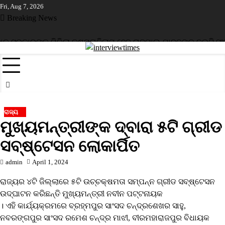
Skip
Fri, Aug 7, 2026
to
Breaking News
content
ସରକାରଙ୍କୁ ମିଳିଲା କ୍ଷମତା
ନିଲାମ ହେବ ରାଜପାଲ ଯାଦବଙ୍କ ଦୁଇଟି ସଂପତ୍
ରାଜ୍ୟ
ମୁଖ୍ୟମନ୍ତ୍ରୀଙ୍କ ଦ୍ବାରା ୫ଟି ଗ୍ରୀଡ
ସବ୍‌ଷ୍ଟେସନ ଲୋକାର୍ପିତ
admin
April 1, 2024
ରାଜ୍ୟର ୪ଟି ଜିଲ୍ଲାରେ ୫ଟି ଉଚ୍ଚକ୍ଷମତା ସମ୍ପନ୍ନ ଗ୍ରୀଡ ସବ୍‌ଷ୍ଟେସନ
ଉଦ୍‌ଘାଟନ କରିଛନ୍ତି ମୁଖ୍ୟମନ୍ତ୍ରୀ ନବୀନ ପଟ୍ଟନାୟକ
। ଏହି କାର୍ଯ୍ୟକ୍ରମରେ ବ୍ରହ୍ମପୁର ସାଂସଦ ଚନ୍ଦ୍ରଶେଖର ସାହୁ,
ନବରଙ୍ଗପୁର ସାଂସଦ ରମେଶ ଚନ୍ଦ୍ର ମାଝୀ, ବୀରମହାରାଜପୁର ବିଧାୟକ