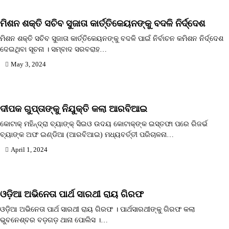
ମିଶନ ଶକ୍ତି ସଚିବ ସୁଜାତା କାର୍ତ୍ତିକେୟନଙ୍କୁ ବଦଳି ନିର୍ଦ୍ଦେଶ
ମିଶନ ଶକ୍ତି ସଚିବ ସୁଜାତା କାର୍ତ୍ତିକେୟନଙ୍କୁ ବଦଳି ପାଇଁ ନିର୍ବାଚନ କମିଶନ ନିର୍ଦ୍ଦେଶ
ଦେଇଥିବା ସୂଚନା । ସମ୍ବାଦ ସରବରାହ…
May 3, 2024
ଦୀପକ ଗୁପ୍ତାଙ୍କୁ ନିଯୁକ୍ତି କଲା ଆରବିଆଇ
କୋଟାକ୍ ମହିନ୍ଦ୍ରା ବ୍ୟାଙ୍କ୍ ସିଇଓ ଉଦୟ କୋଟାକ୍ଙ୍କ ଇସ୍ତଫା ପରେ ରିଜର୍ଭ
ବ୍ୟାଙ୍କ ଅଫ ଇଣ୍ଡିଆ (ଆରବିଆଇ) ମଧ୍ୟବର୍ତ୍ତୀ ପରିଚାଳନା…
April 1, 2024
ଓଡ଼ିଆ ଅଭିନେତା ପାର୍ଥ ସାରଥୀ ରାୟ ଗିରଫ
ଓଡ଼ିଆ ଅଭିନେତା ପାର୍ଥ ସାରଥୀ ରାୟ ଗିରଫ । ପାର୍ଥସାରଥୀଙ୍କୁ ଗିରଫ କଲା
ଭୁବନେଶ୍ବର ବଡ଼ଗଡ଼ ଥାନା ପୋଲିସ ।…