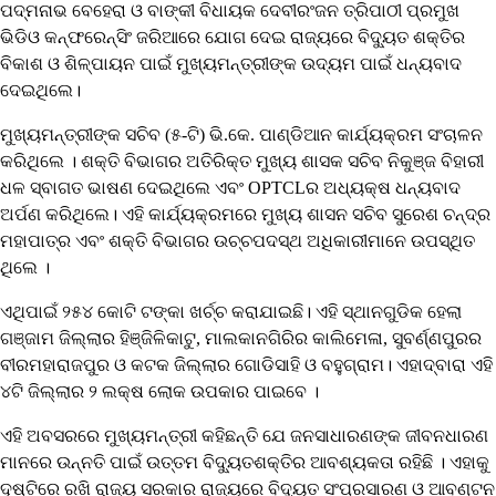
ପଦ୍ମନାଭ ବେହେରା ଓ ବାଙ୍କୀ ବିଧାୟକ ଦେବୀରଂଜନ ତ୍ରିପାଠୀ ପ୍ରମୁଖ
ଭିଡିଓ କନ୍‌ଫରେନ୍‌ସିଂ ଜରିଆରେ ଯୋଗ ଦେଇ ରାଜ୍ୟରେ ବିଦ୍ୟୁତ ଶକ୍ତିର
ବିକାଶ ଓ ଶିଳ୍ପାୟନ ପାଇଁ ମୁଖ୍ୟମନ୍ତ୍ରୀଙ୍କ ଉଦ୍ୟମ ପାଇଁ ଧନ୍ୟବାଦ
ଦେଇଥିଲେ।
ମୁଖ୍ୟମନ୍ତ୍ରୀଙ୍କ ସଚିବ (୫-ଟି) ଭି.କେ. ପାଣ୍ଡିଆନ କାର୍ଯ୍ୟକ୍ରମ ସଂଚାଳନ
କରିଥିଲେ । ଶକ୍ତି ବିଭାଗର ଅତିରିକ୍ତ ମୁଖ୍ୟ ଶାସକ ସଚିବ ନିକୁଞ୍ଜ ବିହାରୀ
ଧଳ ସ୍ବାଗତ ଭାଷଣ ଦେଇଥିଲେ ଏବଂ OPTCLର ଅଧ୍ୟକ୍ଷ ଧନ୍ୟବାଦ
ଅର୍ପଣ କରିଥିଲେ। ଏହି କାର୍ଯ୍ୟକ୍ରମରେ ମୁଖ୍ୟ ଶାସନ ସଚିବ ସୁରେଶ ଚନ୍ଦ୍ର
ମହାପାତ୍ର ଏବଂ ଶକ୍ତି ବିଭାଗର ଉଚ୍ଚପଦସ୍ଥ ଅଧିକାରୀମାନେ ଉପସ୍ଥିତ
ଥିଲେ ।
ଏଥିପାଇଁ ୨୫୪ କୋଟି ଟଙ୍କା ଖର୍ଚ୍ଚ କରାଯାଇଛି। ଏହି ସ୍ଥାନଗୁଡିକ ହେଲା
ଗଞ୍ଜାମ ଜିଲ୍ଲାର ହିଞ୍ଜିଳିକାଟୁ, ମାଲକାନଗିରିର କାଲିମେଳା, ସୁବର୍ଣ୍ଣପୁରର
ବୀରମହାରାଜପୁର ଓ କଟକ ଜିଲ୍ଲାର ଗୋଡିସାହି ଓ ବହୁଗ୍ରାମ। ଏହାଦ୍ବାରା ଏହି
୪ଟି ଜିଲ୍ଲାର ୨ ଲକ୍ଷ ଲୋକ ଉପକାର ପାଇବେ ।
ଏହି ଅବସରରେ ମୁଖ୍ୟମନ୍ତ୍ରୀ କହିଛନ୍ତି ଯେ ଜନସାଧାରଣଙ୍କ ଜୀବନଧାରଣ
ମାନରେ ଉନ୍ନତି ପାଇଁ ଉତ୍ତମ ବିଦ୍ୟୁତଶକ୍ତିର ଆବଶ୍ୟକତା ରହିଛି । ଏହାକୁ
ଦୃଷ୍ଟିରେ ରଖି ରାଜ୍ୟ ସରକାର ରାଜ୍ୟରେ ବିଦ୍ୟୁତ ସଂପ୍ରସାରଣ ଓ ଆବଣ୍ଟନ