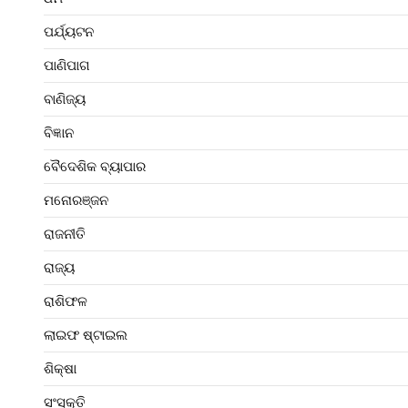
ପର୍ଯ୍ୟଟନ
ପାଣିପାଗ
ବାଣିଜ୍ୟ
ବିଜ୍ଞାନ
ବୈଦେଶିକ ବ୍ୟାପାର
ମନୋରଞ୍ଜନ
ରାଜନୀତି
ରାଜ୍ୟ
ରାଶିଫଳ
ଲାଇଫ ଷ୍ଟାଇଲ
ଶିକ୍ଷା
ସଂସ୍କୃତି