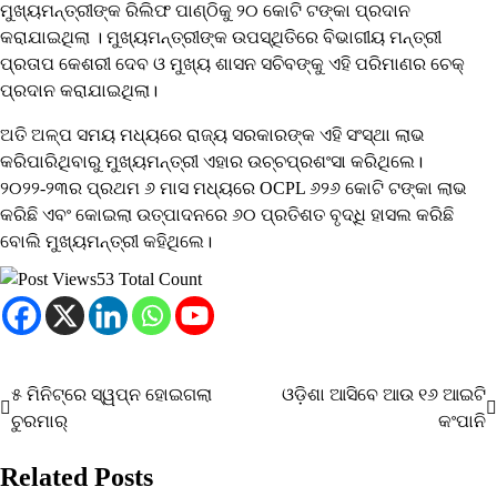
ମୁଖ୍ୟମନ୍ତ୍ରୀଙ୍କ ରିଲିଫ ପାଣ୍ଠିକୁ ୨୦ କୋଟି ଟଙ୍କା ପ୍ରଦାନ
କରାଯାଇଥିଲା । ମୁଖ୍ୟମନ୍ତ୍ରୀଙ୍କ ଉପସ୍ଥିତିରେ ବିଭାଗୀୟ ମନ୍ତ୍ରୀ
ପ୍ରତାପ କେଶରୀ ଦେବ ଓ ମୁଖ୍ୟ ଶାସନ ସଚିବଙ୍କୁ ଏହି ପରିମାଣର ଚେକ୍‌
ପ୍ରଦାନ କରାଯାଇଥିଲା।
ଅତି ଅଳ୍ପ ସମୟ ମଧ୍ୟରେ ରାଜ୍ୟ ସରକାରଙ୍କ ଏହି ସଂସ୍ଥା ଲାଭ
କରିପାରିଥିବାରୁ ମୁଖ୍ୟମନ୍ତ୍ରୀ ଏହାର ଉଚ୍ଚପ୍ରଶଂସା କରିଥିଲେ।
୨୦୨୨-୨୩ର ପ୍ରଥମ ୬ ମାସ ମଧ୍ୟରେ OCPL ୬୨୬ କୋଟି ଟଙ୍କା ଲାଭ
କରିଛି ଏବଂ କୋଇଲା ଉତ୍ପାଦନରେ ୬୦ ପ୍ରତିଶତ ବୃଦ୍ଧି ହାସଲ କରିଛି
ବୋଲି ମୁଖ୍ୟମନ୍ତ୍ରୀ କହିଥିଲେ।
53 Total Count
୫ ମିନିଟ୍‌ରେ ସ୍ୱପ୍ନ ହୋଇଗଲା
ଓଡ଼ିଶା ଆସିବେ ଆଉ ୧୬ ଆଇଟି
Post
ଚୁରମାର୍
କଂପାନି
navigation
Related Posts