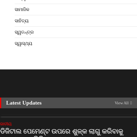
ସାମାଜିକ
ସାହିତ୍ୟ
ସ୍ୱତନ୍ତ୍ର
ସ୍ୱାସ୍ଥ୍ୟ
Latest Updates
View All
ଜାତୀୟ
ଡିଜିଟାଲ ପେମେଣ୍ଟ ଉପରେ ଶୁଳ୍କ ଲାଗୁ କରିବାକୁ