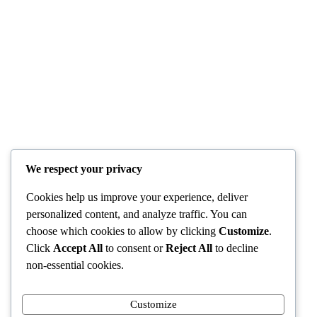
Politics
View All
ଓଡ଼ିଶାର
ଶିଳ୍ପ
ସଙ୍ଗଠନ
ନେତୃତ୍ୱଙ୍କ
ବିଧାୟକ
ପାଇଁ
ଗୌତମ
ଓକେସିଏଲ୍
ବୁଦ୍ଧ ଦାସ
ପକ୍ଷରୁ
ନାଁରେ ଏତଲା
ନେତୃତ୍ୱସ୍ତ
ଦେଲେ ମହିଳା
ରୀୟ AI
ସରପଞ୍ଚ
କ୍ଷମତା
We respect your privacy
ବିକାଶ
D Dash
କର୍ମଶାଳା
August 8,
Cookies help us improve your experience, deliver
ଆୟୋଜିତ
2026
personalized content, and analyze traffic. You can
D Dash
choose which cookies to allow by clicking
Customize
.
August 8,
Click
Accept All
to consent or
Reject All
to decline
2026
non-essential cookies.
Contact Details
Customize